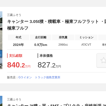
三菱ふそう
キャンター 3.05t積・積載車・極東フルフラット ・固縛
極東フルフ
年式
走行距離
排気量
ミッション
2024年
0.9万km
2990cc
AT/CVT
車
支払総額
本体価格
840
827
.2
.2
万円
万円
販売店：
Gライオン トラック徳島営業所
三菱ふそう