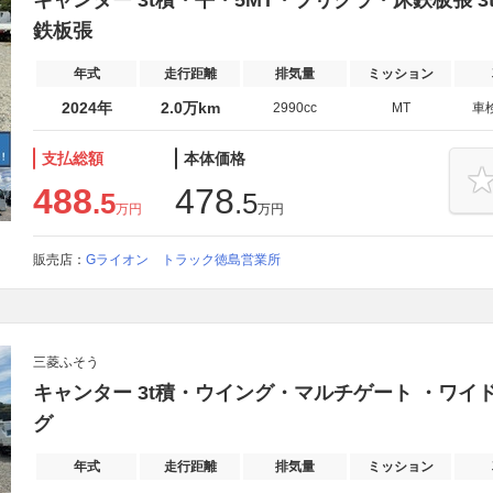
キャンター 3t積・平・5MT・プリクラ・床鉄板張 
鉄板張
年式
走行距離
排気量
ミッション
2024年
2.0万km
2990cc
MT
車
支払総額
本体価格
488
478
.5
.5
万円
万円
販売店：
Gライオン トラック徳島営業所
三菱ふそう
キャンター 3t積・ウイング・マルチゲート ・ワイド
グ
年式
走行距離
排気量
ミッション