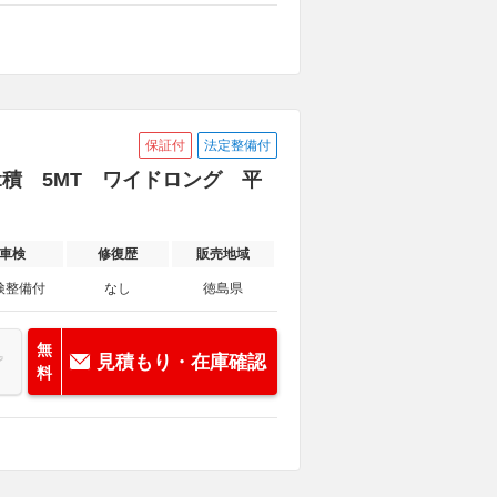
保証付
法定整備付
2t積 5MT ワイドロング 平
車検
修復歴
販売地域
検整備付
なし
徳島県
無
見積もり・在庫確認
料