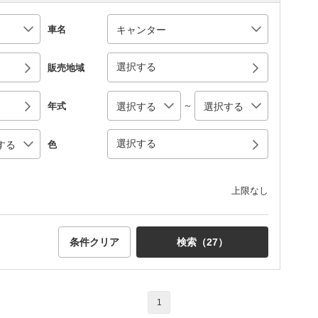
車名
選択する
販売地域
～
年式
選択する
色
上限なし
条件クリア
検索（
27
）
1