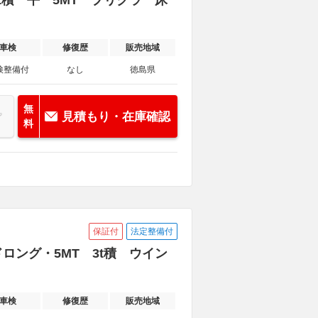
3t積 平 5MT プリクラ 床
車検
修復歴
販売地域
検整備付
なし
徳島県
無
見積もり・在庫確認
料
保証付
法定整備付
ロング・5MT 3t積 ウイン
車検
修復歴
販売地域