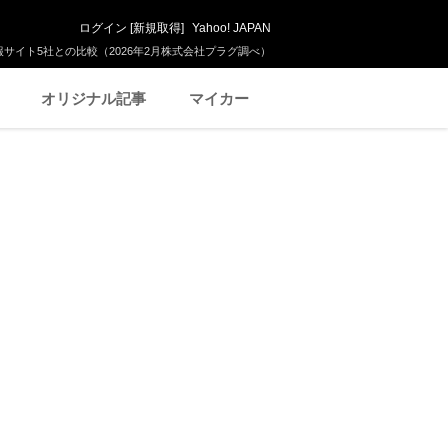
ログイン
[
新規取得
]
Yahoo! JAPAN
サイト5社との比較（2026年2月株式会社プラグ調べ）
オリジナル記事
マイカー