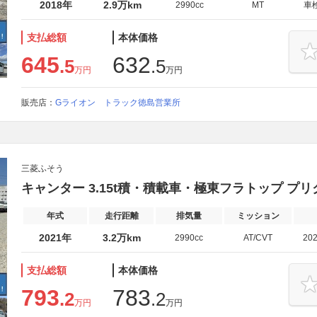
2018年
2.9万km
2990cc
MT
車
支払総額
本体価格
645
632
.5
.5
万円
万円
販売店：
Gライオン トラック徳島営業所
三菱ふそう
キャンター 3.15t積・積載車・極東フラトップ プリク
年式
走行距離
排気量
ミッション
2021年
3.2万km
2990cc
AT/CVT
20
支払総額
本体価格
793
783
.2
.2
万円
万円