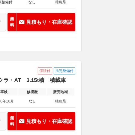
検整備付
なし
徳島県
無
見積もり・在庫確認
料
保証付
法定整備付
ラ・AT 3.15t積 積載車
車検
修復歴
販売地域
26年10月
なし
徳島県
無
見積もり・在庫確認
料