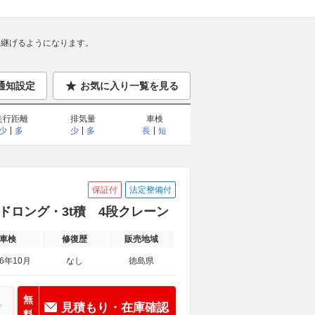
継げるようになります。
通知設定
お気に入り一覧を見る
走行距離
排気量
車検
少
多
少
多
長
短
保証付
法定整備付
ドロング・3t積 4段クレーン
車検
修復歴
販売地域
26年10月
なし
徳島県
無
見積もり・在庫確認
料