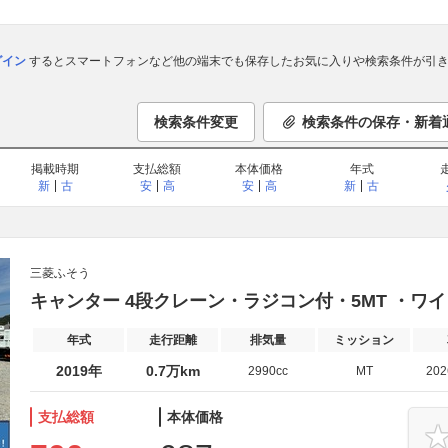
ログイン
するとスマートフォンなど他の端末でも保存したお気に入りや検索条件が引き
検索条件変更
検索条件の保存・新着
掲載時期
支払総額
本体価格
年式
新
古
安
高
安
高
新
古
三菱ふそう
キャンター 4段クレーン・ラジコン付・5MT ・ワイ
年式
走行距離
排気量
ミッション
2019年
0.7万km
2990cc
MT
20
支払総額
本体価格