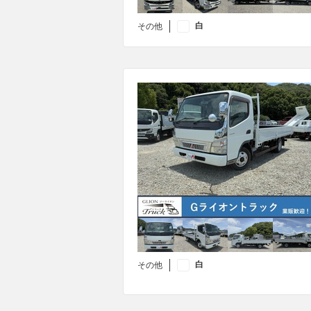
白
その他
白
その他