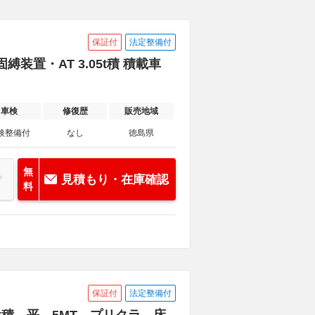
保証付
法定整備付
装置・AT 3.05t積 積載車
車検
修復歴
販売地域
検整備付
なし
徳島県
無
見積もり・在庫確認
料
保証付
法定整備付