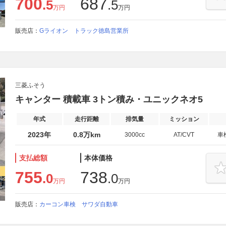
700
687
.5
.5
万円
万円
販売店：
Gライオン トラック徳島営業所
三菱ふそう
キャンター 積載車 3トン積み・ユニックネオ5
年式
走行距離
排気量
ミッション
2023年
0.8万km
3000cc
AT/CVT
車
支払総額
本体価格
755
738
.0
.0
万円
万円
販売店：
カーコン車検 サワダ自動車