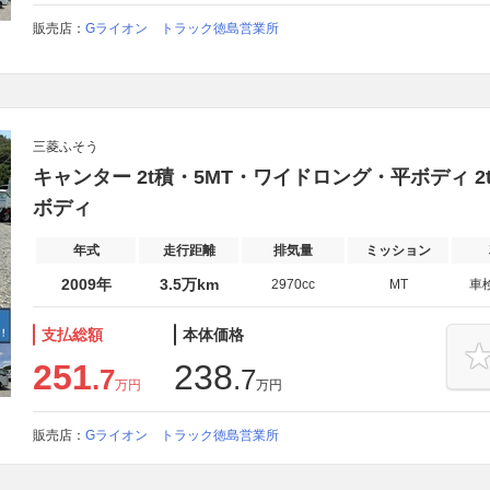
販売店：
Gライオン トラック徳島営業所
三菱ふそう
キャンター 2t積・5MT・ワイドロング・平ボディ 
ボディ
年式
走行距離
排気量
ミッション
2009年
3.5万km
2970cc
MT
車
支払総額
本体価格
251
238
.7
.7
万円
万円
販売店：
Gライオン トラック徳島営業所