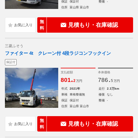
保証
保証付
整備
-
住所
富山県 富山市
無
見積もり・在庫確認
料
三菱ふそう
ファイター 4t クレーン付 4段ラジコンフックイン
保証付
支払総額
本体価格
.
.
801
786
2
5
万円
万円
年式
2021年
走行
2.3万km
車検
車検整備無
修復
なし
保証
保証付
整備
-
住所
富山県 富山市
無
見積もり・在庫確認
料