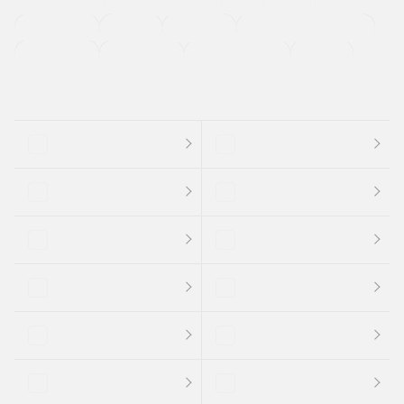
CDプレーヤー
カーナビゲーション
禁煙車
法定整備付き
保証付き
エアバッグ
ディスチャージドランプ
支払総顔あり
クーポンあり
車両品質評価書付
新着車両