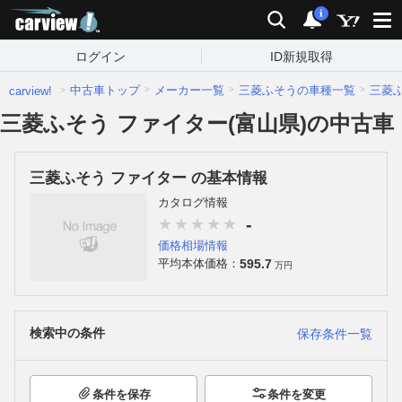
carview!
検索
通知
i
ログイン
ID新規取得
中古車トップ
メーカー一覧
三菱ふそうの車種一覧
三菱
carview!
三菱ふそう ファイター(富山県)の中古車
三菱ふそう ファイター の基本情報
カタログ情報
-
価格相場情報
595.7
平均本体価格：
万円
検索中の条件
保存条件一覧
条件を保存
条件を変更