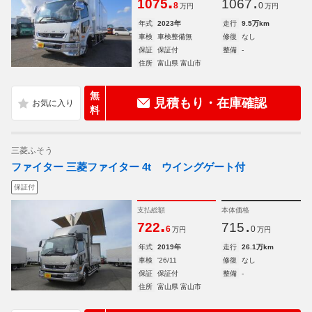
.
.
1075
1067
8
0
万円
万円
年式
2023年
走行
9.5万km
車検
車検整備無
修復
なし
保証
保証付
整備
-
住所
富山県 富山市
無
見積もり・在庫確認
料
三菱ふそう
ファイター 三菱ファイター 4t ウイングゲート付
保証付
支払総額
本体価格
.
.
722
715
6
0
万円
万円
年式
2019年
走行
26.1万km
車検
'26/11
修復
なし
保証
保証付
整備
-
住所
富山県 富山市