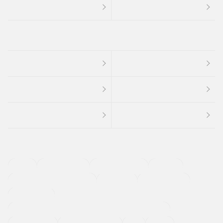
４ＷＤ
定期点検記録簿
ワンオーナーカー
福祉車両
メーカー系販売店取り扱い車
修復歴無し
アルミホイール
寒冷地仕様車
過給機設定モデル（ターボ・スーパーチャージャーなど)
ETC