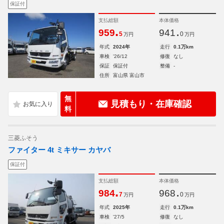
保証付
支払総額
本体価格
.
.
959
941
5
0
万円
万円
年式
2024年
走行
0.1万km
車検
'26/12
修復
なし
保証
保証付
整備
-
住所
富山県 富山市
無
見積もり・在庫確認
料
三菱ふそう
ファイター 4t ミキサー カヤバ
保証付
支払総額
本体価格
.
.
984
968
7
0
万円
万円
年式
2025年
走行
0.1万km
車検
'27/5
修復
なし