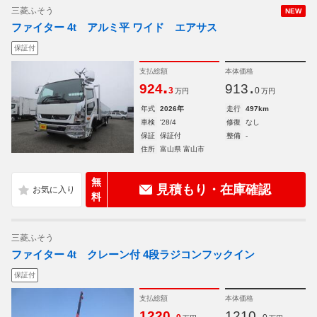
三菱ふそう
NEW
ファイター 4t アルミ平 ワイド エアサス
保証付
支払総額
本体価格
.
.
924
913
3
0
万円
万円
年式
2026年
走行
497km
車検
'28/4
修復
なし
保証
保証付
整備
-
住所
富山県 富山市
無
見積もり・在庫確認
料
三菱ふそう
ファイター 4t クレーン付 4段ラジコンフックイン
保証付
支払総額
本体価格
.
.
1220
1210