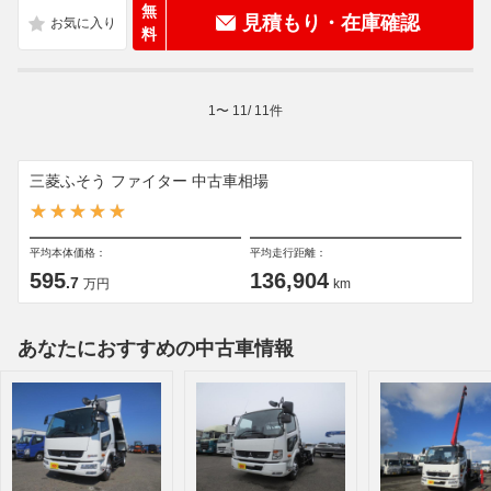
無
見積もり・在庫確認
料
1
〜
11
/
11
件
三菱ふそう ファイター 中古車相場
平均本体価格：
平均走行距離：
595
136,904
.7
万円
km
あなたにおすすめの中古車情報