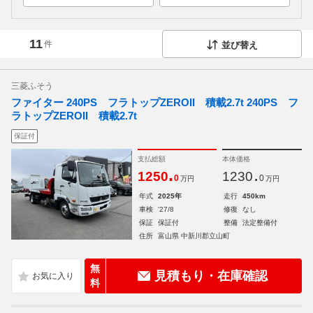
11
件
並び替え
三菱ふそう
ファイター 240PS フラトップZEROII 積載2.7t 240PS フ
ラトップZEROII 積載2.7t
保証付
支払総額
本体価格
.
.
1250
1230
0
0
万円
万円
年式
2025年
走行
450km
車検
'27/8
修復
なし
保証
保証付
整備
法定整備付
住所
富山県 中新川郡立山町
無
見積もり・在庫確認
料