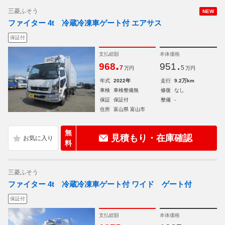
三菱ふそう
NEW
ファイター 4t 冷蔵冷凍車ゲート付 エアサス
保証付
支払総額
本体価格
.
.
968
951
7
5
万円
万円
年式
2022年
走行
9.2万km
車検
車検整備無
修復
なし
保証
保証付
整備
-
住所
富山県 富山市
無
見積もり・在庫確認
料
三菱ふそう
ファイター 4t 冷蔵冷凍車ゲート付 ワイド ゲート付
保証付
支払総額
本体価格