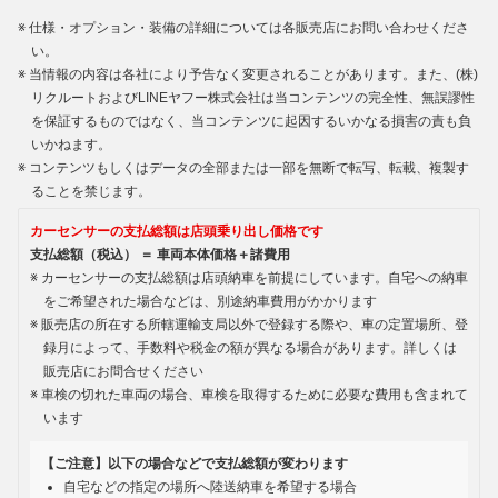
仕様・オプション・装備の詳細については各販売店にお問い合わせくださ
い。
当情報の内容は各社により予告なく変更されることがあります。また、(株)
リクルートおよびLINEヤフー株式会社は当コンテンツの完全性、無誤謬性
を保証するものではなく、当コンテンツに起因するいかなる損害の責も負
いかねます。
コンテンツもしくはデータの全部または一部を無断で転写、転載、複製す
ることを禁じます。
カーセンサーの支払総額は店頭乗り出し価格です
支払総額（税込） ＝ 車両本体価格＋諸費用
カーセンサーの支払総額は店頭納車を前提にしています。自宅への納車
をご希望された場合などは、別途納車費用がかかります
販売店の所在する所轄運輸支局以外で登録する際や、車の定置場所、登
録月によって、手数料や税金の額が異なる場合があります。詳しくは
販売店にお問合せください
車検の切れた車両の場合、車検を取得するために必要な費用も含まれて
います
【ご注意】以下の場合などで支払総額が変わります
自宅などの指定の場所へ陸送納車を希望する場合