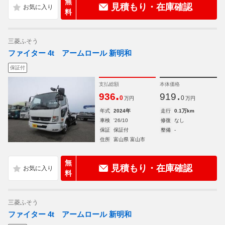
無
見積もり・在庫確認
料
三菱ふそう
ファイター 4t アームロール 新明和
保証付
支払総額
本体価格
.
.
936
919
0
0
万円
万円
年式
2024年
走行
0.1万km
車検
'26/10
修復
なし
保証
保証付
整備
-
住所
富山県 富山市
無
見積もり・在庫確認
料
三菱ふそう
ファイター 4t アームロール 新明和