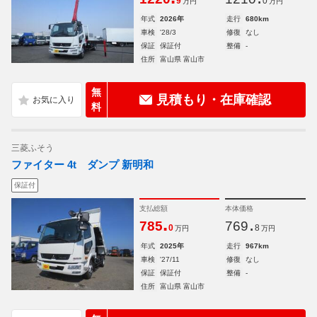
9
0
万円
万円
年式
2026年
走行
680km
車検
'28/3
修復
なし
保証
保証付
整備
-
住所
富山県 富山市
無
見積もり・在庫確認
料
三菱ふそう
ファイター 4t ダンプ 新明和
保証付
支払総額
本体価格
.
.
785
769
0
8
万円
万円
年式
2025年
走行
967km
車検
'27/11
修復
なし
保証
保証付
整備
-
住所
富山県 富山市