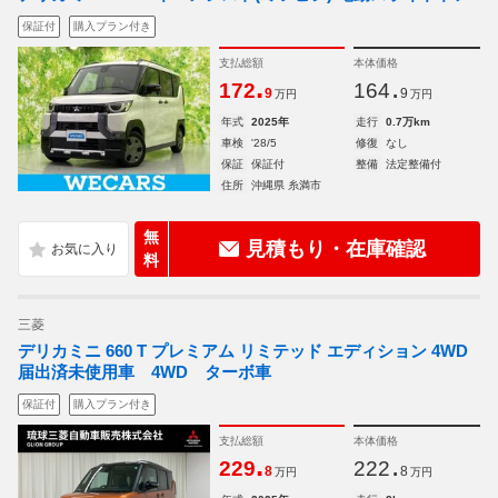
保証付
購入プラン付き
支払総額
本体価格
.
.
172
164
9
9
万円
万円
年式
2025年
走行
0.7万km
車検
'28/5
修復
なし
保証
保証付
整備
法定整備付
住所
沖縄県 糸満市
無
見積もり・在庫確認
料
三菱
デリカミニ 660 T プレミアム リミテッド エディション 4WD
届出済未使用車 4WD ターボ車
保証付
購入プラン付き
支払総額
本体価格
.
.
229
222
8
8
万円
万円