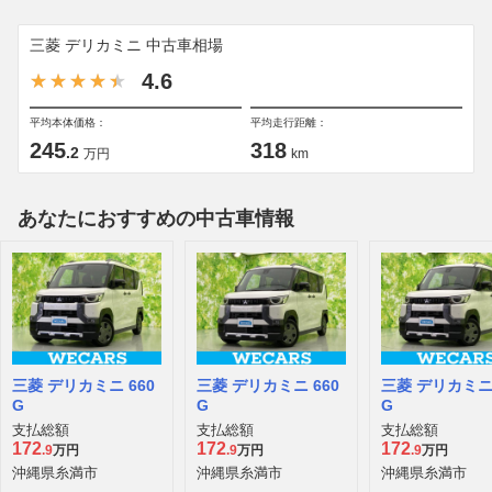
三菱 デリカミニ 中古車相場
4.6
平均本体価格：
平均走行距離：
245
318
.2
万円
km
あなたにおすすめの中古車情報
三菱 デリカミニ 660
三菱 デリカミニ 660
三菱 デリカミニ 
G
G
G
支払総額
支払総額
支払総額
172
172
172
.9
万円
.9
万円
.9
万円
沖縄県糸満市
沖縄県糸満市
沖縄県糸満市