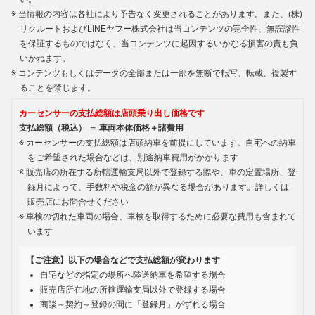
当情報の内容は各社により予告なく変更されることがあります。また、(株)
リクルートおよびLINEヤフー株式会社は当コンテンツの完全性、無誤謬性
を保証するものではなく、当コンテンツに起因するいかなる損害の責も負
いかねます。
コンテンツもしくはデータの全部または一部を無断で転写、転載、複製す
ることを禁じます。
カーセンサーの支払総額は店頭乗り出し価格です
支払総額（税込） ＝ 車両本体価格＋諸費用
カーセンサーの支払総額は店頭納車を前提にしています。自宅への納車
をご希望された場合などは、別途納車費用がかかります
販売店の所在する所轄運輸支局以外で登録する際や、車の定置場所、登
録月によって、手数料や税金の額が異なる場合があります。詳しくは
販売店にお問合せください
車検の切れた車両の場合、車検を取得するために必要な費用も含まれて
います
【ご注意】以下の場合などで支払総額が変わります
自宅などの指定の場所へ陸送納車を希望する場合
販売店所在地の所轄運輸支局以外で登録する場合
商談～契約～登録の間に「登録月」がずれる場合