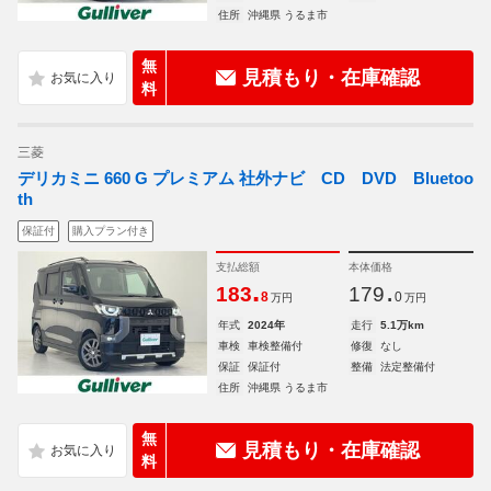
住所
沖縄県 うるま市
無
見積もり・在庫確認
料
三菱
デリカミニ 660 G プレミアム 社外ナビ CD DVD Bluetoo
th
保証付
購入プラン付き
支払総額
本体価格
.
.
183
179
8
0
万円
万円
年式
2024年
走行
5.1万km
車検
車検整備付
修復
なし
保証
保証付
整備
法定整備付
住所
沖縄県 うるま市
無
見積もり・在庫確認
料