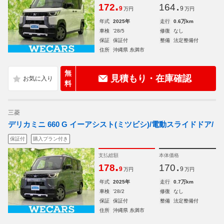
.
.
172
164
9
9
万円
万円
年式
2025年
走行
0.6万km
車検
'28/5
修復
なし
保証
保証付
整備
法定整備付
住所
沖縄県 糸満市
無
見積もり・在庫確認
料
三菱
デリカミニ 660 G イーアシスト(ミツビシ)/電動スライドドア/
保証付
購入プラン付き
支払総額
本体価格
.
.
178
170
9
9
万円
万円
年式
2025年
走行
0.7万km
車検
'28/2
修復
なし
保証
保証付
整備
法定整備付
住所
沖縄県 糸満市