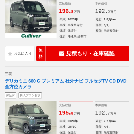
支払総額
本体価格
.
.
196
192
8
0
万円
万円
年式
2023年
走行
1.8万km
車検
車検整備付
修復
なし
保証
保証付
整備
法定整備付
住所
沖縄県 那覇市
無
見積もり・在庫確認
料
三菱
デリカミニ 660 G プレミアム 社外ナビ フルセグTV CD DVD
全方位カメラ
保証付
購入プラン付き
支払総額
本体価格
.
.
195
192
8
7
万円
万円
年式
2023年
走行
2.7万km
車検
'26/10
修復
なし
保証
保証付
整備
法定整備付