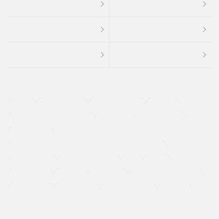
４ＷＤ
定期点検記録簿
ワンオーナーカー
福祉車両
メーカー系販売店取り扱い車
修復歴無し
アルミホイール
寒冷地仕様車
過給機設定モデル（ターボ・スーパーチャージャーなど)
ETC
CDプレーヤー
カーナビゲーション
禁煙車
法定整備付き
保証付き
エアバッグ
ディスチャージドランプ
支払総顔あり
クーポンあり
車両品質評価書付
新着車両