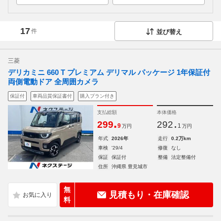
17
件
並び替え
三菱
デリカミニ 660 T プレミアム デリマル パッケージ 1年保証付
両側電動ドア 全周囲カメラ
保証付
車両品質保証書付
購入プラン付き
支払総額
本体価格
.
.
299
292
9
1
万円
万円
年式
2026年
走行
0.2万km
車検
'29/4
修復
なし
保証
保証付
整備
法定整備付
住所
沖縄県 豊見城市
無
見積もり・在庫確認
料