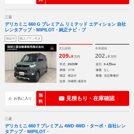
三菱
デリカミニ 660 G プレミアム リミテッド エディション 自社
レンタアップ・MIPILOT・純正ナビ・ブ
保証付
購入プラン付き
支払総額
本体価格
.
.
209
202
8
8
万円
万円
年式
2025年
走行
0.4万km
車検
'27/8
修復
なし
保証
保証付
整備
法定整備付
住所
沖縄県 浦添市
無
見積もり・在庫確認
料
三菱
デリカミニ 660 T プレミアム 4WD 4WD・ターボ・自社レン
タアップ・MIPILOT・