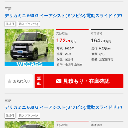
三菱
デリカミニ 660 G イーアシスト(ミツビシ)/電動スライドドア/
保証付
購入プラン付き
支払総額
本体価格
.
.
172
164
9
9
万円
万円
年式
2025年
走行
0.5万km
車検
'28/5
修復
なし
保証
保証付
整備
法定整備付
住所
沖縄県 糸満市
無
見積もり・在庫確認
料
三菱
デリカミニ 660 G イーアシスト(ミツビシ)/電動スライドドア/
保証付
購入プラン付き
支払総額
本体価格