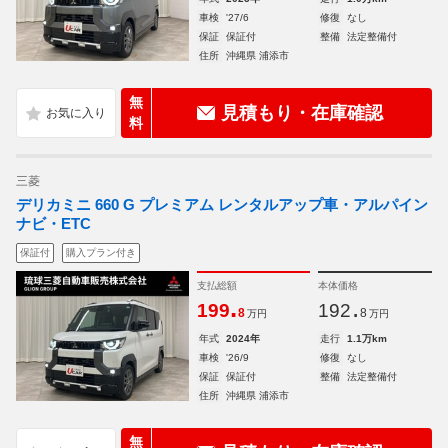
車検
'27/6
修復
なし
保証
保証付
整備
法定整備付
住所
沖縄県 浦添市
無
見積もり・在庫確認
料
三菱
デリカミニ 660 G プレミアム レンタルアップ車・アルパイン
ナビ・ETC
保証付
購入プラン付き
支払総額
本体価格
.
.
199
192
8
8
万円
万円
年式
2024年
走行
1.1万km
車検
'26/9
修復
なし
保証
保証付
整備
法定整備付
住所
沖縄県 浦添市
無