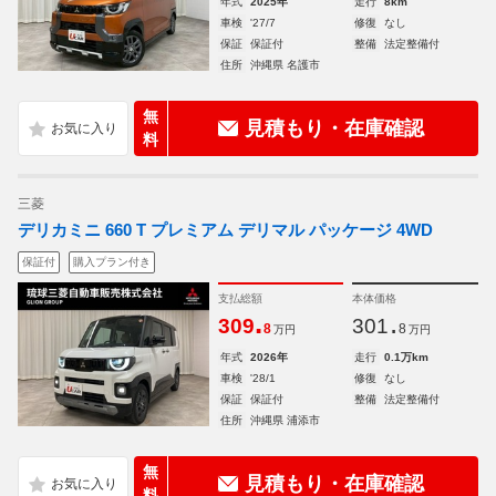
年式
2025年
走行
8km
車検
'27/7
修復
なし
保証
保証付
整備
法定整備付
住所
沖縄県 名護市
無
見積もり・在庫確認
料
三菱
デリカミニ 660 T プレミアム デリマル パッケージ 4WD
保証付
購入プラン付き
支払総額
本体価格
.
.
309
301
8
8
万円
万円
年式
2026年
走行
0.1万km
車検
'28/1
修復
なし
保証
保証付
整備
法定整備付
住所
沖縄県 浦添市
無
見積もり・在庫確認
料