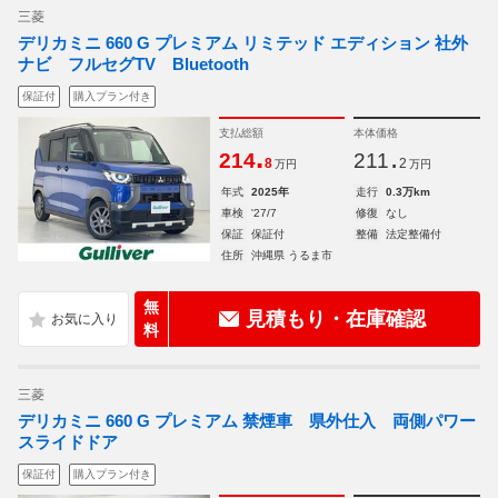
三菱
デリカミニ 660 G プレミアム リミテッド エディション 社外
ナビ フルセグTV Bluetooth
保証付
購入プラン付き
支払総額
本体価格
.
.
214
211
8
2
万円
万円
年式
2025年
走行
0.3万km
車検
'27/7
修復
なし
保証
保証付
整備
法定整備付
住所
沖縄県 うるま市
無
見積もり・在庫確認
料
三菱
デリカミニ 660 G プレミアム 禁煙車 県外仕入 両側パワー
スライドドア
保証付
購入プラン付き