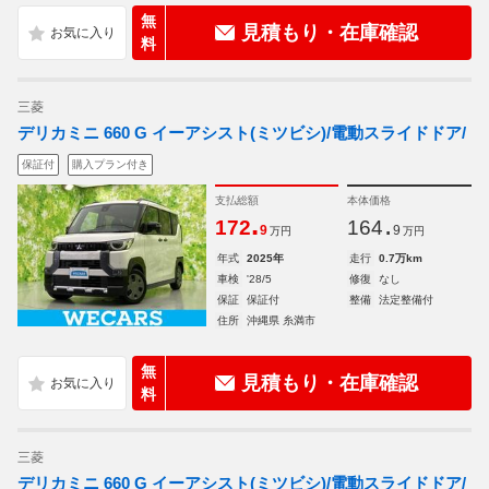
無
見積もり・在庫確認
料
三菱
デリカミニ 660 G イーアシスト(ミツビシ)/電動スライドドア/
保証付
購入プラン付き
支払総額
本体価格
.
.
172
164
9
9
万円
万円
年式
2025年
走行
0.7万km
車検
'28/5
修復
なし
保証
保証付
整備
法定整備付
住所
沖縄県 糸満市
無
見積もり・在庫確認
料
三菱
デリカミニ 660 G イーアシスト(ミツビシ)/電動スライドドア/