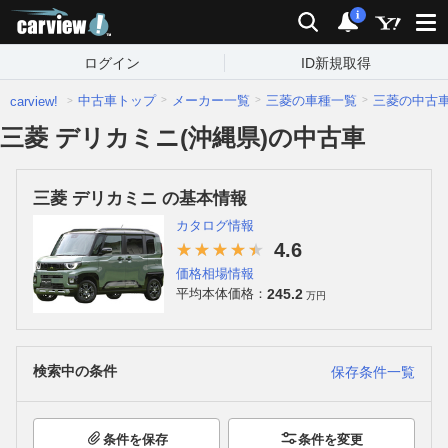
carview!
検索
通知
i
ログイン
ID新規取得
中古車トップ
メーカー一覧
三菱の車種一覧
三菱の中古
carview!
三菱 デリカミニ(沖縄県)の中古車
三菱 デリカミニ の基本情報
カタログ情報
4.6
価格相場情報
245.2
平均本体価格：
万円
検索中の条件
保存条件一覧
条件を保存
条件を変更