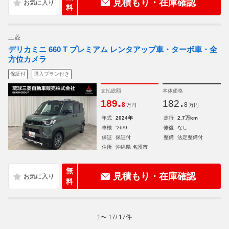
見積もり・在庫確認
料
三菱
デリカミニ 660 T プレミアム レンタアップ車・ターボ車・全
方位カメラ
保証付
購入プラン付き
支払総額
本体価格
.
.
189
182
8
8
万円
万円
年式
2024年
走行
2.7万km
車検
'26/9
修復
なし
保証
保証付
整備
法定整備付
住所
沖縄県 名護市
無
見積もり・在庫確認
料
1
〜
17
/
17
件