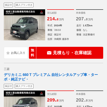
保証付
購入プラン付き
支払総額
本体価格
.
.
214
207
8
8
万円
万円
年式
2024年
走行
1.0万km
車検
'26/10
修復
なし
保証
保証付
整備
法定整備付
住所
沖縄県 浦添市
無
見積もり・在庫確認
料
三菱
デリカミニ 660 T プレミアム 自社レンタルアップ車・ター
ボ・純正ナビ・
保証付
購入プラン付き
支払総額
本体価格
.
.
209
202
8
8
万円
万円
年式
2025年
走行
1.0万km