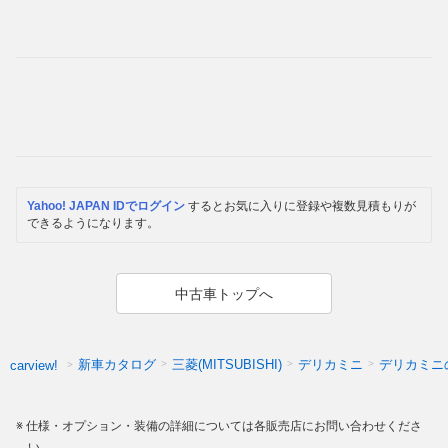
Yahoo! JAPAN IDでログイン
するとお気に入りに登録や複数見積もりが
できるようになります。
中古車トップへ
新車カタログ
三菱(MITSUBISHI)
デリカミニ
デリカミニ
carview!
仕様・オプション・装備の詳細については各販売店にお問い合わせくださ
い。