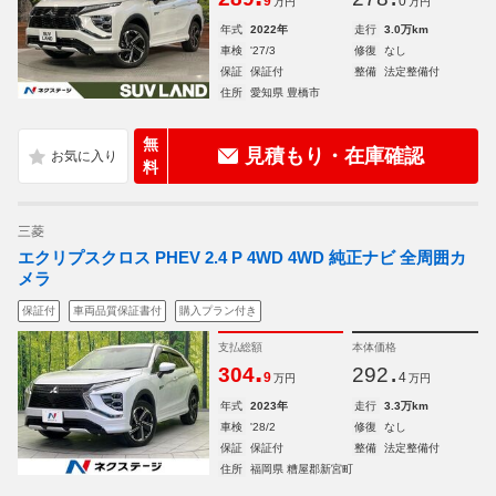
9
0
万円
万円
年式
2022年
走行
3.0万km
車検
'27/3
修復
なし
保証
保証付
整備
法定整備付
住所
愛知県 豊橋市
無
見積もり・在庫確認
料
三菱
エクリプスクロス PHEV 2.4 P 4WD 4WD 純正ナビ 全周囲カ
メラ
保証付
車両品質保証書付
購入プラン付き
支払総額
本体価格
.
.
304
292
9
4
万円
万円
年式
2023年
走行
3.3万km
車検
'28/2
修復
なし
保証
保証付
整備
法定整備付
住所
福岡県 糟屋郡新宮町