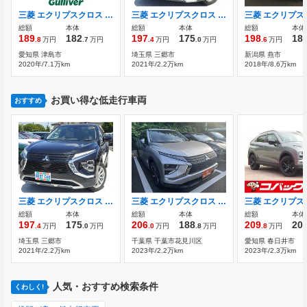
三菱 エクリプスクロス 2.2 ブラック エディション ディーゼルターボ 4WD 禁煙車/ワンオーナー/マイパイロット/純正
三菱 エクリプスクロス PHEV 2.4 G 4WD 純正ナビ フルセグTV 雹害
総額
本体
総額
本体
総額
本体
189
182
197
175
198
18
.8
万円
.7
万円
.4
万円
.0
万円
.6
万円
愛知県 津島市
埼玉県 三郷市
新潟県 燕市
2020年/7.1万km
2021年/2.2万km
2018年/8.6万km
お買い得な低走行車両
おすすめ
三菱 エクリプスクロス PHEV 2.4 G 4WD 純正ナビ フルセグTV 雹害
三菱 エクリプスクロス PHEV 2.4 M 4WD 禁煙車 KENWOODナビ フルセグTV
総額
本体
総額
本体
総額
本体
197
175
206
188
209
20
.4
万円
.0
万円
.0
万円
.8
万円
.8
万円
埼玉県 三郷市
千葉県 千葉市花見川区
愛知県 春日井市
2021年/2.2万km
2023年/2.2万km
2023年/2.3万km
人気・おすすめ検索条件
くわしく!