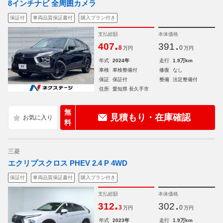
8インチナビ 全周囲カメラ
保証付
車両品質保証書付
購入プラン付き
支払総額
本体価格
.
.
407
391
8
0
万円
万円
年式
2024年
走行
1.9万km
車検
車検整備付
修復
なし
保証
保証付
整備
法定整備付
住所
愛知県 長久手市
無
見積もり・在庫確認
料
三菱
エクリプスクロス PHEV 2.4 P 4WD
保証付
車両品質保証書付
購入プラン付き
支払総額
本体価格
.
.
312
302
3
0
万円
万円
年式
2023年
走行
1.9万km