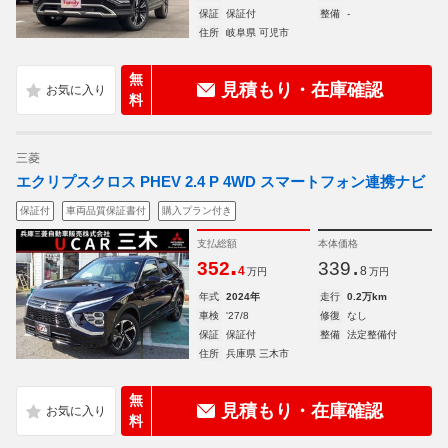
保証
保証付
整備
-
住所
岐阜県 可児市
無
見積もり・在庫確認
料
三菱
エクリプスクロス PHEV 2.4 P 4WD スマートフォン連携ナビ
保証付
車両品質保証書付
購入プラン付き
支払総額
本体価格
.
.
352
339
4
8
万円
万円
年式
2024年
走行
0.2万km
車検
'27/8
修復
なし
保証
保証付
整備
法定整備付
住所
兵庫県 三木市
無
見積もり・在庫確認
料