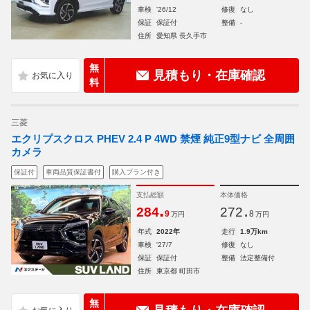
車検
'26/12
修復
なし
保証
保証付
整備
-
住所
愛知県 長久手市
無
見積もり・在庫確認
料
三菱
エクリプスクロス PHEV 2.4 P 4WD 禁煙 純正9型ナビ 全周囲
カメラ
保証付
車両品質保証書付
購入プラン付き
支払総額
本体価格
.
.
284
272
9
8
万円
万円
年式
2022年
走行
1.9万km
車検
'27/7
修復
なし
保証
保証付
整備
法定整備付
住所
東京都 町田市
無