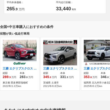
平均本体価格：
平均走行距離：
265
33,440
.9
万円
km
全国×中古車購入におすすめの条件
状態が良い低走行車両
三菱 エクリプスクロス PHEV 2.4 P 4WD ワンオーナー マルチアラウンドモニター
三菱 エクリプスクロス 1.5 G プラスパッケージ 禁煙 2WD スマホ連携ナビ ETC 車検整備付
総額
本体
総額
本体
総額
本体
289
283
345
331
353
346
.9
万円
.0
万円
.0
万円
.9
万円
.8
万円
.0
東京都 西多摩郡瑞穂町
茨城県 土浦市
福岡県 北九州市小倉北
2022年/1.0万km
2021年/0.8万km
2025年/0.2万km