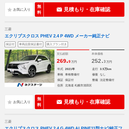
無
見積もり・在庫確認
料
三菱
エクリプスクロス PHEV 2.4 P 4WD メーカー純正ナビ
保証付
車両品質保証書付
購入プラン付き
支払総額
本体価格
.
.
269
252
9
3
万円
万円
年式
2021年
走行
3.5万km
車検
車検整備付
修復
なし
保証
保証付
整備
法定整備付
住所
北海道 札幌市清田区
無
見積もり・在庫確認
料
三菱
エクリプスクロス PHEV 2.4 G 4WD ALPINE11型ナビ/純正フ