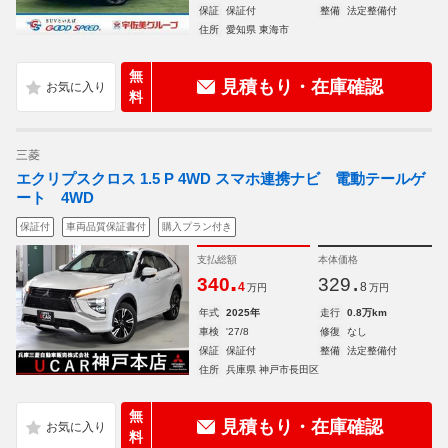
保証
保証付
整備
法定整備付
住所
愛知県 東海市
無
見積もり・在庫確認
料
三菱
エクリプスクロス 1.5 P 4WD スマホ連携ナビ 電動テールゲ
ート 4WD
保証付
車両品質保証書付
購入プラン付き
支払総額
本体価格
.
.
340
329
4
8
万円
万円
年式
2025年
走行
0.8万km
車検
'27/8
修復
なし
保証
保証付
整備
法定整備付
住所
兵庫県 神戸市長田区
無
見積もり・在庫確認
料