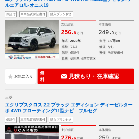
ルエアロ/レオニス19
保証付
車両品質保証書付
購入プラン付き
支払総額
本体価格
.
.
256
249
8
0
万円
万円
年式
2022年
走行
3.6万km
車検
'27/2
修復
なし
保証
保証付
整備
法定整備付
住所
福岡県 福岡市東区
無
見積もり・在庫確認
料
三菱
エクリプスクロス 2.2 ブラック エディション ディーゼルター
ボ 4WD フローティング11型ナビ フルセグ
保証付
車両品質保証書付
購入プラン付き
支払総額
本体価格
.
.
276
259
6
8
万円
万円