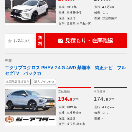
年式
2019年
走行
4.1万km
車検
車検整備付
修復
なし
保証
保証付
整備
法定整備付
住所
兵庫県 神戸市北区
無
見積もり・在庫確認
料
三菱
エクリプスクロス PHEV 2.4 G 4WD 禁煙車 純正ナビ フル
セグTV バックカ
車両品質保証書付
購入プラン付き
支払総額
本体価格
.
.
194
174
9
9
万円
万円
年式
2021年
走行
4.2万km
車検
車検整備無
修復
なし
保証
保証無
整備
-
住所
埼玉県 草加市