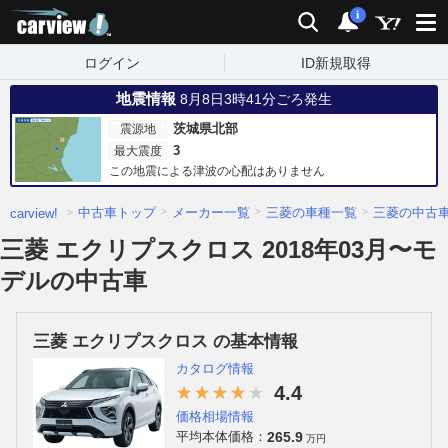
carview!
検索
通知
i
ログイン
ID新規取得
地震情報
8月8日3時41分ごろ発生
茨城県北部
震源地
3
最大震度
この地震による津波の心配はありません
中古車トップ
メーカー一覧
三菱の車種一覧
三菱の中古
carview!
三菱 エクリプスクロス 2018年03月〜モ
デルの中古車
三菱 エクリプスクロス の基本情報
カタログ情報
4.4
価格相場情報
265.9
平均本体価格：
万円