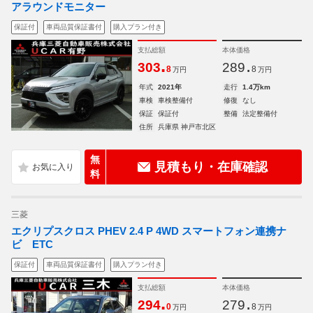
アラウンドモニター
保証付
車両品質保証書付
購入プラン付き
支払総額
本体価格
.
.
303
289
8
8
万円
万円
年式
2021年
走行
1.4万km
車検
車検整備付
修復
なし
保証
保証付
整備
法定整備付
住所
兵庫県 神戸市北区
無
見積もり・在庫確認
料
三菱
エクリプスクロス PHEV 2.4 P 4WD スマートフォン連携ナ
ビ ETC
保証付
車両品質保証書付
購入プラン付き
支払総額
本体価格
.
.
294
279
0
8
万円
万円