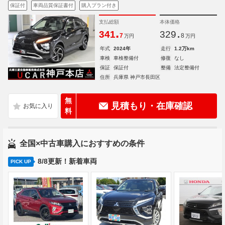
保証付
車両品質保証書付
購入プラン付き
支払総額
本体価格
.
.
341
329
7
8
万円
万円
年式
2024年
走行
1.2万km
車検
車検整備付
修復
なし
保証
保証付
整備
法定整備付
住所
兵庫県 神戸市長田区
無
見積もり・在庫確認
料
全国×中古車購入におすすめの条件
8/8更新！新着車両
PICK UP