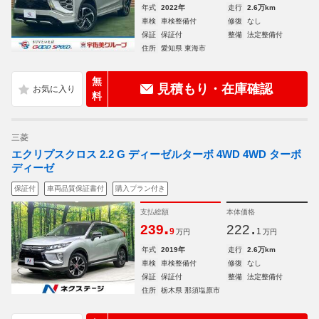
年式
2022年
走行
2.6万km
車検
車検整備付
修復
なし
保証
保証付
整備
法定整備付
住所
愛知県 東海市
無
見積もり・在庫確認
料
三菱
エクリプスクロス 2.2 G ディーゼルターボ 4WD 4WD ターボ
ディーゼ
保証付
車両品質保証書付
購入プラン付き
支払総額
本体価格
.
.
239
222
9
1
万円
万円
年式
2019年
走行
2.6万km
車検
車検整備付
修復
なし
保証
保証付
整備
法定整備付
住所
栃木県 那須塩原市