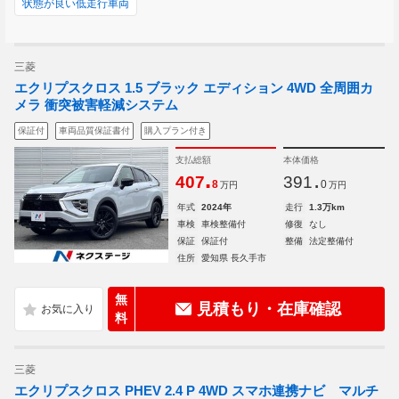
状態が良い低走行車両
三菱
エクリプスクロス 1.5 ブラック エディション 4WD 全周囲カ
メラ 衝突被害軽減システム
保証付
車両品質保証書付
購入プラン付き
支払総額
本体価格
.
.
407
391
8
0
万円
万円
年式
2024年
走行
1.3万km
車検
車検整備付
修復
なし
保証
保証付
整備
法定整備付
住所
愛知県 長久手市
無
見積もり・在庫確認
料
三菱
エクリプスクロス PHEV 2.4 P 4WD スマホ連携ナビ マルチ