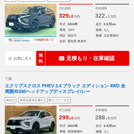
支払総額
本体価格
.
.
329
322
8
1
万円
万円
年式
2024年
走行
0.6万km
車検
'28/3
修復
なし
保証
保証付
整備
法定整備付
住所
愛知県 東海市
無
見積もり・在庫確認
料
三菱
エクリプスクロス PHEV 2.4 ブラック エディション 4WD 全
周囲/BSM/ヘッドアップディスプレイ/レー
保証付
車両品質保証書付
購入プラン付き
支払総額
本体価格
.
.
299
288
8
8
万円
万円
年式
2023年
走行
0.8万km
車検
車検整備付
修復
なし