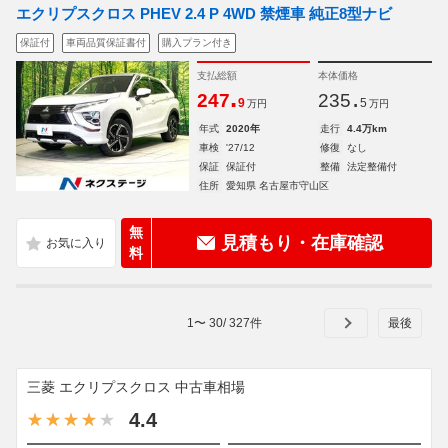
エクリプスクロス PHEV 2.4 P 4WD 禁煙車 純正8型ナビ
保証付
車両品質保証書付
購入プラン付き
支払総額
本体価格
.
.
247
235
9
5
万円
万円
年式
2020年
走行
4.4万km
車検
'27/12
修復
なし
保証
保証付
整備
法定整備付
住所
愛知県 名古屋市守山区
無
見積もり・在庫確認
料
1
〜
30
/
327
件
三菱 エクリプスクロス 中古車相場
4.4