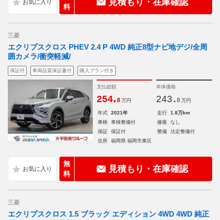
見積もり・在庫確認
料
三菱
エクリプスクロス PHEV 2.4 P 4WD 純正8型ナビ地デジ/全周
囲カメラ/衝突軽減/
保証付
車両品質保証書付
購入プラン付き
支払総額
本体価格
.
.
254
243
8
8
万円
万円
年式
2021年
走行
1.8万km
車検
車検整備付
修復
なし
保証
保証付
整備
法定整備付
住所
福岡県 福岡市東区
無
見積もり・在庫確認
料
三菱
エクリプスクロス 1.5 ブラック エディション 4WD 4WD 純正