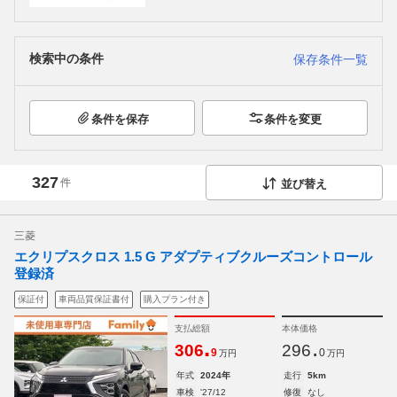
検索中の条件
保存条件一覧
条件を保存
条件を変更
327
件
並び替え
三菱
エクリプスクロス 1.5 G アダプティブクルーズコントロール
登録済
保証付
車両品質保証書付
購入プラン付き
支払総額
本体価格
.
.
306
296
9
0
万円
万円
年式
2024年
走行
5km
車検
'27/12
修復
なし