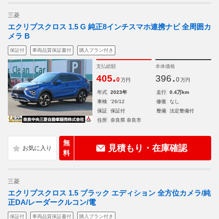
三菱
エクリプスクロス 1.5 G 純正8インチスマホ連携ナビ 全周囲カ
メラ B
保証付
車両品質保証書付
購入プラン付き
支払総額
本体価格
.
.
405
396
0
0
万円
万円
年式
2023年
走行
0.4万km
車検
'26/12
修復
なし
保証
保証付
整備
法定整備付
住所
奈良県 奈良市
無
見積もり・在庫確認
料
三菱
エクリプスクロス 1.5 ブラック エディション 全方位カメラ/純
正DA/レーダークルコン/電
保証付
車両品質保証書付
購入プラン付き