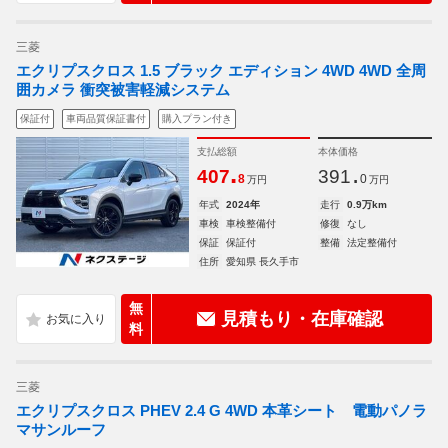
三菱
エクリプスクロス 1.5 ブラック エディション 4WD 4WD 全周
囲カメラ 衝突被害軽減システム
保証付
車両品質保証書付
購入プラン付き
支払総額
本体価格
.
.
407
391
8
0
万円
万円
年式
2024年
走行
0.9万km
車検
車検整備付
修復
なし
保証
保証付
整備
法定整備付
住所
愛知県 長久手市
無
見積もり・在庫確認
料
三菱
エクリプスクロス PHEV 2.4 G 4WD 本革シート 電動パノラ
マサンルーフ