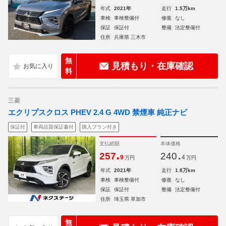
年式
2021年
走行
1.5万km
車検
車検整備付
修復
なし
保証
保証付
整備
法定整備付
住所
兵庫県 三木市
無
見積もり・在庫確認
料
三菱
エクリプスクロス PHEV 2.4 G 4WD 禁煙車 純正ナビ
保証付
車両品質保証書付
購入プラン付き
支払総額
本体価格
.
.
257
240
9
4
万円
万円
年式
2021年
走行
1.8万km
車検
車検整備付
修復
なし
保証
保証付
整備
法定整備付
住所
埼玉県 草加市
無