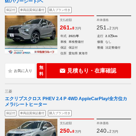
M/パワーシート/ヘ
保証付
車両品質保証書付
購入プラン付き
支払総額
本体価格
.
.
261
251
8
2
万円
万円
年式
2021年
走行
2.3万km
車検
車検整備付
修復
なし
保証
保証付
整備
法定整備付
住所
愛知県 東海市
無
見積もり・在庫確認
料
三菱
エクリプスクロス PHEV 2.4 P 4WD AppleCarPlay/全方位カ
メラ/シートヒーター
保証付
車両品質保証書付
購入プラン付き
支払総額
本体価格
.
.
250
240
8
2
万円
万円