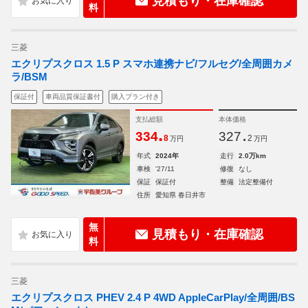
見積もり・在庫確認
料
三菱
エクリプスクロス 1.5 P スマホ連携ナビ/フルセグ/全周囲カメ
ラ/BSM
保証付
車両品質保証書付
購入プラン付き
支払総額
本体価格
.
.
334
327
8
2
万円
万円
年式
2024年
走行
2.0万km
車検
'27/11
修復
なし
保証
保証付
整備
法定整備付
住所
愛知県 春日井市
無
見積もり・在庫確認
料
三菱
エクリプスクロス PHEV 2.4 P 4WD AppleCarPlay/全周囲/BS