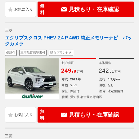
無
見積もり・在庫確認
料
三菱
エクリプスクロス PHEV 2.4 P 4WD 純正メモリーナビ バッ
クカメラ
保証付
車両品質保証書付
購入プラン付き
支払総額
本体価格
.
.
249
242
8
1
万円
万円
年式
2021年
走行
4.3万km
車検
'28/2
修復
なし
保証
保証付
整備
法定整備付
住所
愛知県 名古屋市守山区
無
見積もり・在庫確認
料
三菱