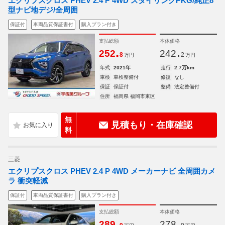
エクリプスクロス PHEV 2.4 P 4WD スタイリングPKG/純正8
型ナビ地デジ/全周囲
保証付
車両品質保証書付
購入プラン付き
支払総額
本体価格
.
.
252
242
8
2
万円
万円
年式
2021年
走行
2.7万km
車検
車検整備付
修復
なし
保証
保証付
整備
法定整備付
住所
福岡県 福岡市東区
無
見積もり・在庫確認
料
三菱
エクリプスクロス PHEV 2.4 P 4WD メーカーナビ 全周囲カメ
ラ 衝突軽減
保証付
車両品質保証書付
購入プラン付き
支払総額
本体価格
.
.
289
278