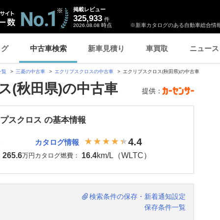
掲載レビュー
325,933
件
時点
※新車カタログのある自動車総合情報
2026.08.08
ログ
中古車検索
新車見積り
車買取
ニュース
一覧
三菱の中古車
エクリプスクロスの中古車
エクリプスクロス(秋田県)の中古車
ス(秋田県)の中古車
提供：
リプスクロス の基本情報
4.4
カタログ情報
265.6
16.4
km/L（WLTC）
：
万円
カタログ燃費：
検索条件の保存・新着通知設定
保存条件一覧