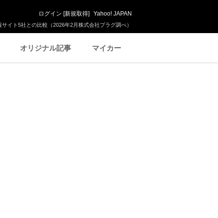
ログイン
[
新規取得
]
Yahoo! JAPAN
サイト5社との比較（2026年2月株式会社プラグ調べ）
オリジナル記事
マイカー