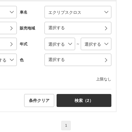
車名
選択する
販売地域
～
年式
選択する
色
上限なし
条件クリア
検索（
2
）
1