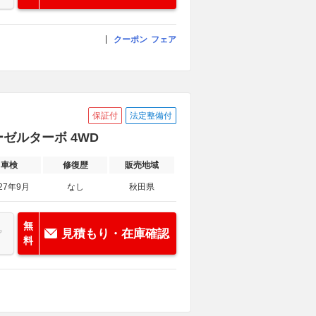
クーポン
フェア
保証付
法定整備付
ーゼルターボ 4WD
車検
修復歴
販売地域
27年9月
なし
秋田県
無
見積もり・在庫確認
料