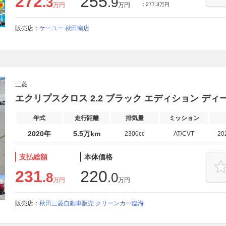
272
255
.3
.9
万円
万円
: 277.3万円
販売店：
ケーユー 秋田南店
三菱
エクリプスクロス 2.2 ブラック エディション ディ
年式
走行距離
排気量
ミッション
2020年
5.5万km
2300cc
AT/CVT
20
支払総額
本体価格
231
220
.8
.0
万円
万円
販売店：
秋田三菱自動車販売 クリーンカー臨海