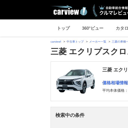
トップ
360°ビュー
カタ
carview!
中古車トップ
メーカー一覧
三菱の車種
三菱 エクリプスクロ
三菱 エク
価格相場情報
平均本体価格
検索中の条件