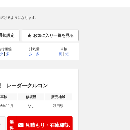
継げるようになります。
通知設定
お気に入り一覧を見る
走行距離
排気量
車検
少
多
少
多
長
短
後期型 レーダークルコン
車検
修復歴
販売地域
26年11月
なし
秋田県
無
見積もり・在庫確認
料