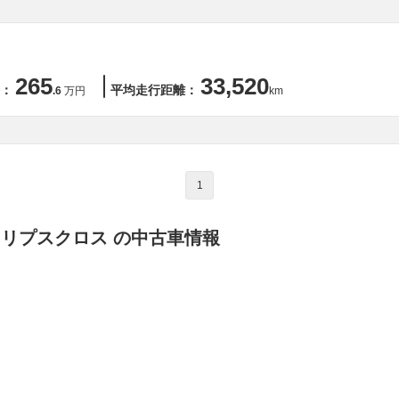
265
33,520
：
平均走行距離：
.6
万円
km
1
クリプスクロス の中古車情報