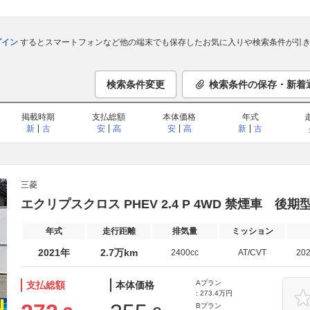
ログイン
するとスマートフォンなど他の端末でも保存したお気に入りや検索条件が引き
検索条件変更
検索条件の保存・新着
掲載時期
支払総額
本体価格
年式
新
古
安
高
安
高
新
古
三菱
エクリプスクロス PHEV 2.4 P 4WD 禁煙車 
年式
走行距離
排気量
ミッション
2021年
2.7万km
2400cc
AT/CVT
20
Aプラン
支払総額
本体価格
: 273.4万円
Bプラン