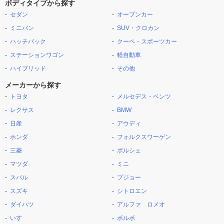
ボディタイプから探す
セダン
オープンカー
ミニバン
SUV・クロカン
ハッチバック
クーペ・スポーツカー
ステーションワゴン
軽自動車
ハイブリッド
その他
メーカーから探す
トヨタ
メルセデス・ベンツ
レクサス
BMW
日産
アウディ
ホンダ
フォルクスワーゲン
三菱
ポルシェ
マツダ
ミニ
スバル
プジョー
スズキ
シトロエン
ダイハツ
アルファ ロメオ
いすゞ
ボルボ