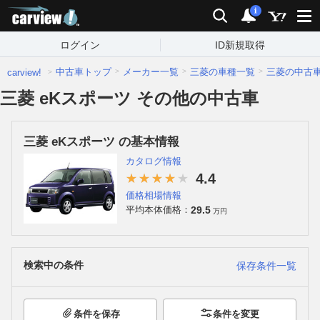
carview!
検索
通知
i
ログイン
ID新規取得
中古車トップ
メーカー一覧
三菱の車種一覧
三菱の中古
carview!
三菱 eKスポーツ その他の中古車
三菱 eKスポーツ の基本情報
カタログ情報
4.4
価格相場情報
29.5
平均本体価格：
万円
検索中の条件
保存条件一覧
条件を保存
条件を変更