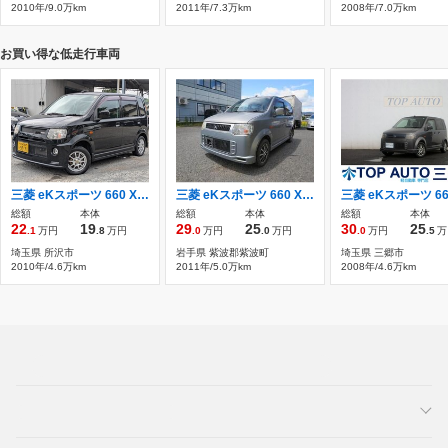
2010年/9.0万km
2011年/7.3万km
2008年/7.0万km
お買い得な低走行車両
三菱 eKスポーツ 660 X 4WD 四輪駆動 HIDヘッドライト キーレス
三菱 eKスポーツ 660 XS 4WD 4WD・走50000・片側電動スライド・キーレス
総額
本体
総額
本体
総額
本体
22
19
29
25
30
25
.1
万円
.8
万円
.0
万円
.0
万円
.0
万円
.5
万
埼玉県 所沢市
岩手県 紫波郡紫波町
埼玉県 三郷市
2010年/4.6万km
2011年/5.0万km
2008年/4.6万km