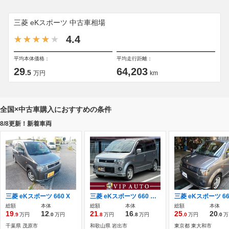
三菱 eKスポーツ 中古車相場
4.4
平均本体価格：
平均走行距離：
29
64,203
.5
万円
km
全国×中古車購入におすすめの条件
8/8更新！新着車両
三菱 eKスポーツ 660 X
三菱 eKスポーツ 660 R ターボ・純正アルミホイール・HIDヘッドラ
三菱 eKスポーツ 66
総額
本体
総額
本体
総額
本体
19
12
21
16
25
20
.9
万円
.0
万円
.8
万円
.8
万円
.0
万円
.0
万
千葉県 茂原市
和歌山県 岩出市
東京都 東大和市