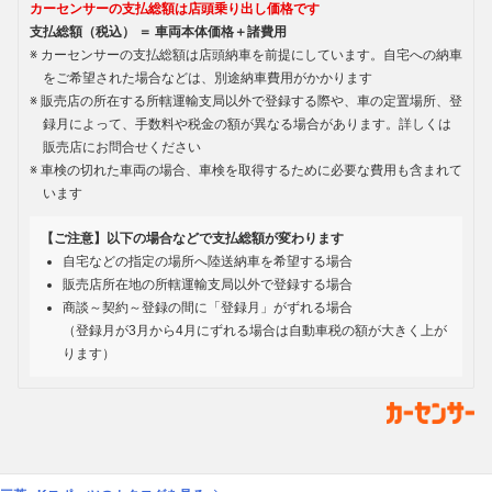
カーセンサーの支払総額は店頭乗り出し価格です
支払総額（税込） ＝ 車両本体価格＋諸費用
カーセンサーの支払総額は店頭納車を前提にしています。自宅への納車
をご希望された場合などは、別途納車費用がかかります
販売店の所在する所轄運輸支局以外で登録する際や、車の定置場所、登
録月によって、手数料や税金の額が異なる場合があります。詳しくは
販売店にお問合せください
車検の切れた車両の場合、車検を取得するために必要な費用も含まれて
います
【ご注意】以下の場合などで支払総額が変わります
自宅などの指定の場所へ陸送納車を希望する場合
販売店所在地の所轄運輸支局以外で登録する場合
商談～契約～登録の間に「登録月」がずれる場合
（登録月が3月から4月にずれる場合は自動車税の額が大きく上が
ります）