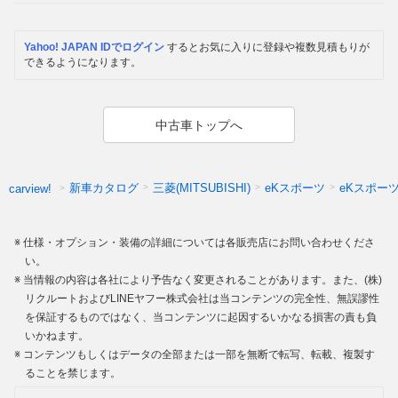
Yahoo! JAPAN IDでログイン
するとお気に入りに登録や複数見積もりが
できるようになります。
中古車トップへ
新車カタログ
三菱(MITSUBISHI)
eKスポーツ
eKスポー
carview!
仕様・オプション・装備の詳細については各販売店にお問い合わせくださ
い。
当情報の内容は各社により予告なく変更されることがあります。また、(株)
リクルートおよびLINEヤフー株式会社は当コンテンツの完全性、無誤謬性
を保証するものではなく、当コンテンツに起因するいかなる損害の責も負
いかねます。
コンテンツもしくはデータの全部または一部を無断で転写、転載、複製す
ることを禁じます。