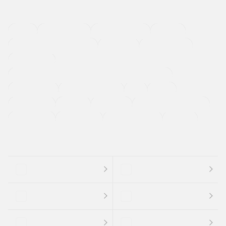
４ＷＤ
定期点検記録簿
ワンオーナーカー
福祉車両
メーカー系販売店取り扱い車
修復歴無し
アルミホイール
寒冷地仕様車
過給機設定モデル（ターボ・スーパーチャージャーなど)
ETC
CDプレーヤー
カーナビゲーション
禁煙車
法定整備付き
保証付き
エアバッグ
ディスチャージドランプ
支払総顔あり
クーポンあり
車両品質評価書付
新着車両