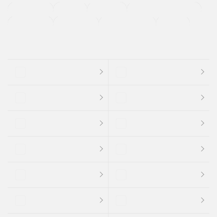
法定整備付き
保証付き
エアバッグ
ディスチャージドランプ
支払総顔あり
クーポンあり
車両品質評価書付
新着車両