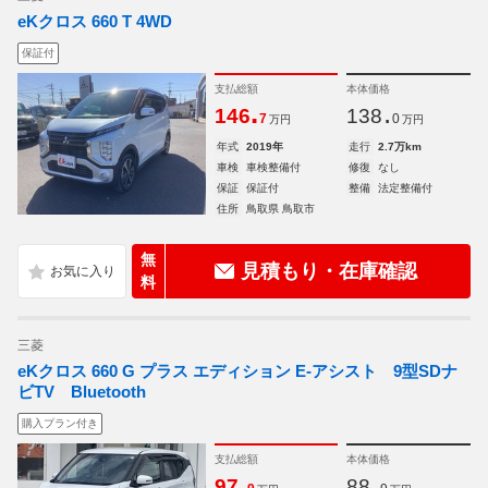
eKクロス 660 T 4WD
保証付
支払総額
本体価格
.
.
146
138
7
0
万円
万円
年式
2019年
走行
2.7万km
車検
車検整備付
修復
なし
保証
保証付
整備
法定整備付
住所
鳥取県 鳥取市
無
見積もり・在庫確認
料
三菱
eKクロス 660 G プラス エディション E-アシスト 9型SDナ
ビTV Bluetooth
購入プラン付き
支払総額
本体価格
.
.
97
88