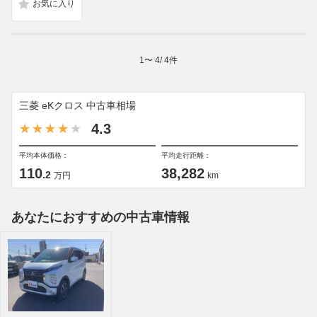
1
〜
4
/
4
件
三菱 eKクロス 中古車相場
4.3
平均本体価格：
平均走行距離：
110
38,282
.2
万円
km
あなたにおすすめの中古車情報