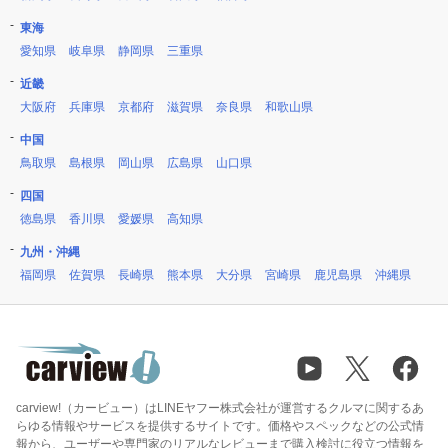
東海
愛知県
岐阜県
静岡県
三重県
近畿
大阪府
兵庫県
京都府
滋賀県
奈良県
和歌山県
中国
鳥取県
島根県
岡山県
広島県
山口県
四国
徳島県
香川県
愛媛県
高知県
九州・沖縄
福岡県
佐賀県
長崎県
熊本県
大分県
宮崎県
鹿児島県
沖縄県
carview!（カービュー）はLINEヤフー株式会社が運営するクルマに関するあ
らゆる情報やサービスを提供するサイトです。価格やスペックなどの公式情
報から、ユーザーや専門家のリアルなレビューまで購入検討に役立つ情報を