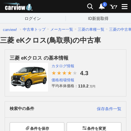
carview!
検索
通知
i
ログイン
ID新規取得
中古車トップ
メーカー一覧
三菱の車種一覧
三菱の中古
carview!
三菱 eKクロス(鳥取県)の中古車
三菱 eKクロス の基本情報
カタログ情報
4.3
価格相場情報
110.2
平均本体価格：
万円
検索中の条件
保存条件一覧
条件を保存
条件を変更