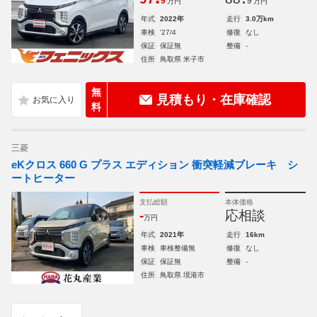
9
9
万円
万円
年式
2022年
走行
3.0万km
車検
'27/4
修復
なし
保証
保証無
整備
-
住所
鳥取県 米子市
無
見積もり・在庫確認
料
三菱
eKクロス 660 G プラス エディション 衝突軽減ブレーキ シ
ートヒーター
支払総額
本体価格
-
応相談
万円
年式
2021年
走行
16km
車検
車検整備無
修復
なし
保証
保証無
整備
-
住所
鳥取県 境港市