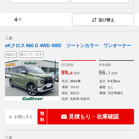
4
件
並び替え
三菱
eKクロス 660 G 4WD 4WD ツートンカラー ワンオーナー
保証付
購入プラン付き
支払総額
本体価格
.
.
99
96
8
7
万円
万円
年式
2021年
走行
5.6万km
車検
'26/12
修復
なし
保証
保証付
整備
法定整備付
住所
鳥取県 鳥取市
無
見積もり・在庫確認
料
三菱