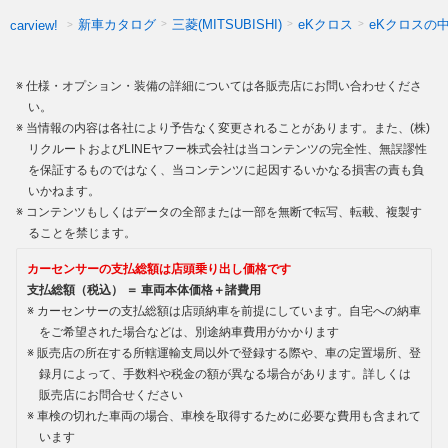
新車カタログ
三菱(MITSUBISHI)
eKクロス
eKクロスの
carview!
仕様・オプション・装備の詳細については各販売店にお問い合わせくださ
い。
当情報の内容は各社により予告なく変更されることがあります。また、(株)
リクルートおよびLINEヤフー株式会社は当コンテンツの完全性、無誤謬性
を保証するものではなく、当コンテンツに起因するいかなる損害の責も負
いかねます。
コンテンツもしくはデータの全部または一部を無断で転写、転載、複製す
ることを禁じます。
カーセンサーの支払総額は店頭乗り出し価格です
支払総額（税込） ＝ 車両本体価格＋諸費用
カーセンサーの支払総額は店頭納車を前提にしています。自宅への納車
をご希望された場合などは、別途納車費用がかかります
販売店の所在する所轄運輸支局以外で登録する際や、車の定置場所、登
録月によって、手数料や税金の額が異なる場合があります。詳しくは
販売店にお問合せください
車検の切れた車両の場合、車検を取得するために必要な費用も含まれて
います