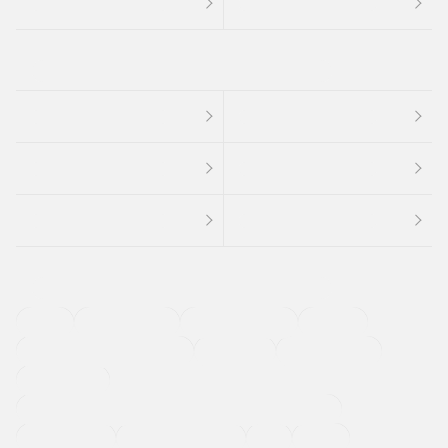
４ＷＤ
定期点検記録簿
ワンオーナーカー
福祉車両
メーカー系販売店取り扱い車
修復歴無し
アルミホイール
寒冷地仕様車
過給機設定モデル（ターボ・スーパーチャージャーなど)
ETC
CDプレーヤー
カーナビゲーション
禁煙車