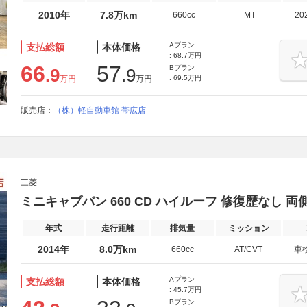
2010年
7.8万km
660cc
MT
20
Aプラン
支払総額
本体価格
: 68.7万円
66
57
Bプラン
.9
.9
万円
万円
: 69.5万円
販売店：
（株）軽自動車館 帯広店
三菱
ミニキャブバン 660 CD ハイルーフ 修復歴なし 両
年式
走行距離
排気量
ミッション
2014年
8.0万km
660cc
AT/CVT
車
Aプラン
支払総額
本体価格
: 45.7万円
Bプラン