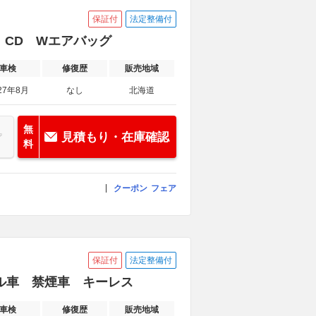
保証付
法定整備付
ス CD Wエアバッグ
車検
修復歴
販売地域
27年8月
なし
北海道
無
見積もり・在庫確認
料
クーポン
フェア
保証付
法定整備付
ュアル車 禁煙車 キーレス
車検
修復歴
販売地域