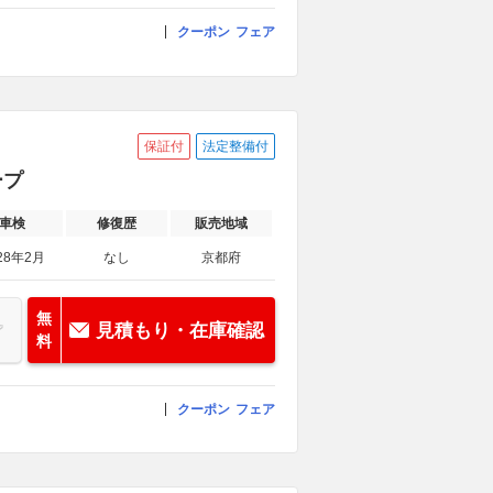
クーポン
フェア
保証付
法定整備付
ープ
車検
修復歴
販売地域
28年2月
なし
京都府
無
見積もり・在庫確認
料
クーポン
フェア