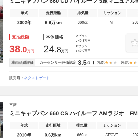
ミニキャブバン 660 CD ハイルーフ 5速マニュア
年式
走行距離
排気量
ミッション
2002年
6.9万km
660cc
MT
20
Aプラン
支払総額
本体価格
: 40.8万円
38
24
Bプラン
.0
.8
万円
万円
: 40.9万円
3.5
車両品質評価
カーセンサー評価認定
点
内装:
外装:
販売店：
ネクストゲート
三菱
ミニキャブバン 660 CS ハイルーフ AMラジオ F
年式
走行距離
排気量
ミッション
2010年
0.6万km
660cc
AT/CVT
20