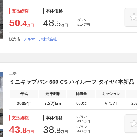
支払総額
本体価格
50
48
Bプラン
.4
.5
万円
万円
: 51.4万円
販売店：
アルマージ株式会社
三菱
ミニキャブバン 660 CS ハイルーフ タイヤ4本新
年式
走行距離
排気量
ミッション
2009年
7.2万km
660cc
AT/CVT
20
Aプラン
支払総額
本体価格
: 49.3万円
43
38
Bプラン
.8
.8
万円
万円
: 46.6万円