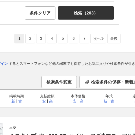
条件クリア
検索（
203
）
1
2
3
4
5
6
7
次へ
最後
ログイン
するとスマートフォンなど他の端末でも保存したお気に入りや検索条件が引き
検索条件変更
検索条件の保存・新着
掲載時期
支払総額
本体価格
年式
新
古
安
高
安
高
新
古
三菱