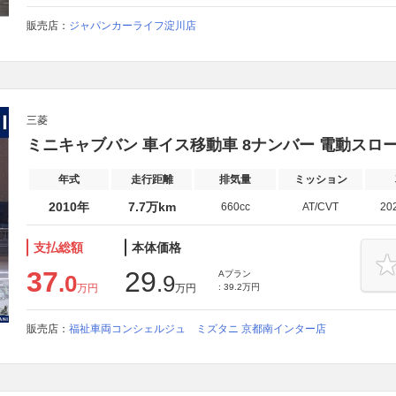
販売店：
ジャパンカーライフ淀川店
三菱
ミニキャブバン 車イス移動車 8ナンバー 電動スロ
年式
走行距離
排気量
ミッション
2010年
7.7万km
660cc
AT/CVT
20
支払総額
本体価格
37
29
Aプラン
.0
.9
万円
万円
: 39.2万円
販売店：
福祉車両コンシェルジュ ミズタニ 京都南インター店