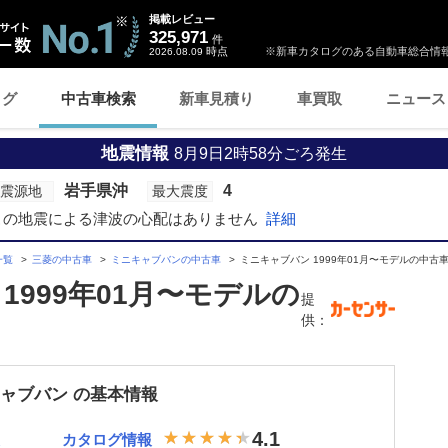
掲載レビュー
325,971
件
時点
※新車カタログのある自動車総合情報
2026.08.09
ログ
中古車検索
新車見積り
車買取
ニュース
地震情報
8月9日2時58分ごろ発生
岩手県沖
4
震源地
最大震度
この地震による津波の心配はありません
詳細
一覧
三菱の中古車
ミニキャブバンの中古車
ミニキャブバン 1999年01月〜モデルの中古
1999年01月〜モデルの
提
供：
キャブバン の基本情報
4.1
カタログ情報