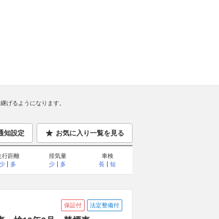
継げるようになります。
通知設定
お気に入り一覧を見る
走行距離
排気量
車検
少
多
少
多
長
短
保証付
法定整備付