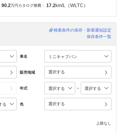
90.2
17.2
km/L（WLTC）
：
万円
カタログ燃費：
検索条件の保存・新着通知設定
保存条件一覧
車名
選択する
販売地域
～
年式
選択する
色
上限なし