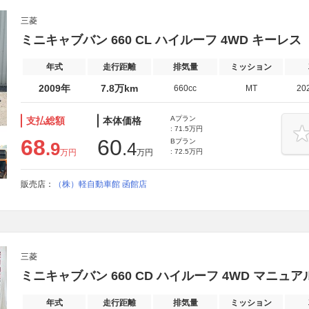
三菱
ミニキャブバン 660 CL ハイルーフ 4WD キーレ
年式
走行距離
排気量
ミッション
2009年
7.8万km
660cc
MT
20
Aプラン
支払総額
本体価格
: 71.5万円
68
60
Bプラン
.9
.4
万円
万円
: 72.5万円
販売店：
（株）軽自動車館 函館店
三菱
ミニキャブバン 660 CD ハイルーフ 4WD マニ
年式
走行距離
排気量
ミッション