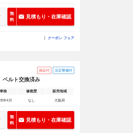
無
見積もり・在庫確認
料
クーポン
フェア
保証付
法定整備付
品 ベルト交換済み
車検
修復歴
販売地域
28年4月
なし
大阪府
無
見積もり・在庫確認
料