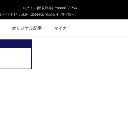
ログイン
[
新規取得
]
Yahoo! JAPAN
サイト5社との比較（2026年2月株式会社プラグ調べ）
オリジナル記事
マイカー
車