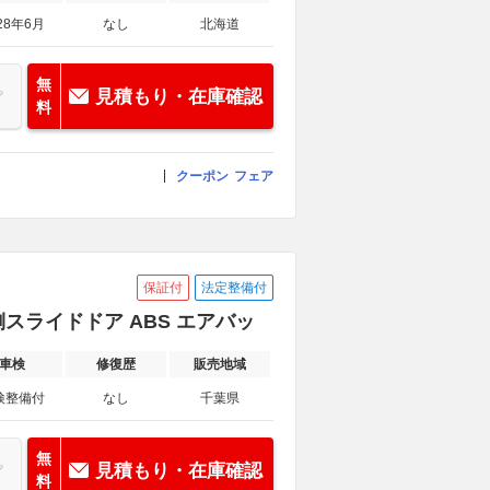
28年6月
なし
北海道
無
見積もり・在庫確認
料
クーポン
フェア
保証付
法定整備付
側スライドドア ABS エアバッ
車検
修復歴
販売地域
検整備付
なし
千葉県
無
見積もり・在庫確認
料