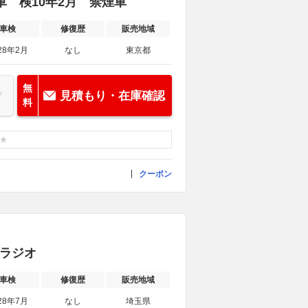
ル車 検10年2月 禁煙車
車検
修復歴
販売地域
28年2月
なし
東京都
無
見積もり・在庫確認
料
クーポン
Mラジオ
車検
修復歴
販売地域
28年7月
なし
埼玉県