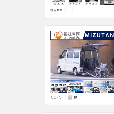
白
軽自動車
銀
ミニバン