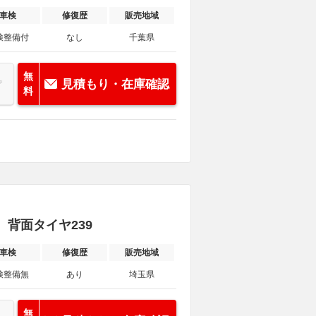
車検
修復歴
販売地域
検整備付
なし
千葉県
無
見積もり・在庫確認
料
ル 背面タイヤ239
車検
修復歴
販売地域
検整備無
あり
埼玉県
無