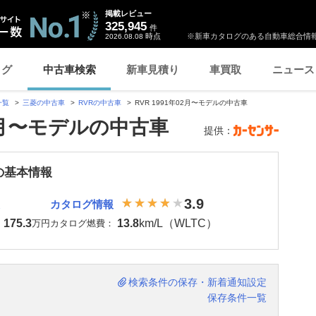
掲載レビュー
325,945
件
時点
※新車カタログのある自動車総合情報
2026.08.08
ログ
中古車検索
新車見積り
車買取
ニュース
一覧
三菱の中古車
RVRの中古車
RVR 1991年02月〜モデルの中古車
02月〜モデルの中古車
提供：
 の基本情報
3.9
カタログ情報
175.3
13.8
km/L（WLTC）
：
万円
カタログ燃費：
検索条件の保存・新着通知設定
保存条件一覧