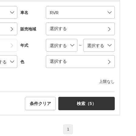
車名
選択する
販売地域
～
年式
選択する
色
上限なし
条件クリア
検索（
5
）
1