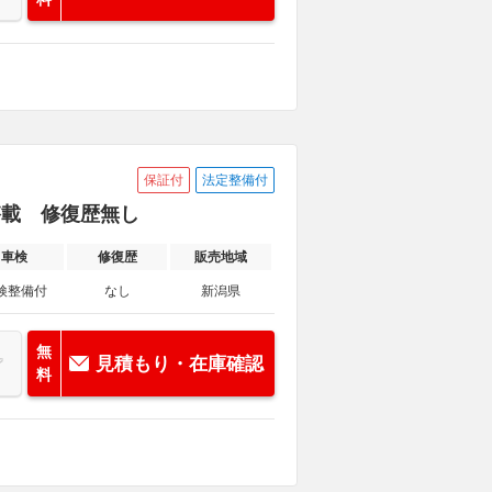
保証付
法定整備付
ボ搭載 修復歴無し
車検
修復歴
販売地域
検整備付
なし
新潟県
無
見積もり・在庫確認
料