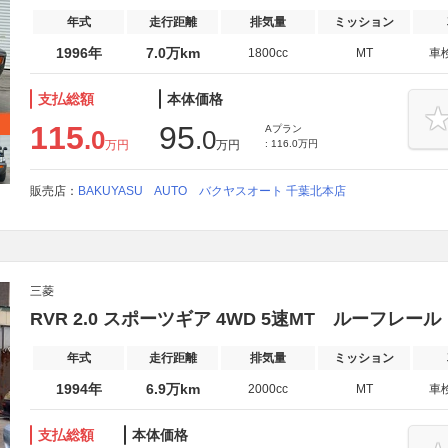
年式
走行距離
排気量
ミッション
1996年
7.0万km
1800cc
MT
車
支払総額
本体価格
115
95
Aプラン
.0
.0
万円
万円
: 116.0万円
販売店：
BAKUYASU AUTO バクヤスオート 千葉北本店
三菱
RVR 2.0 スポーツギア 4WD 5速MT ルーフレー
年式
走行距離
排気量
ミッション
1994年
6.9万km
2000cc
MT
車
支払総額
本体価格