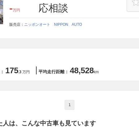
-
応相談
万円
販売店：
ニッポンオート NIPPON AUTO
175
48,528
：
平均走行距離：
.3
万円
km
1
た人は、こんな中古車も見ています