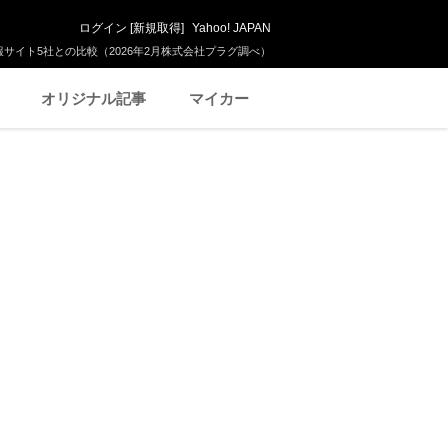
ログイン
[
新規取得
]
Yahoo! JAPAN
サイト5社との比較（2026年2月株式会社プラグ調べ）
オリジナル記事
マイカー