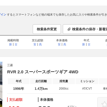
ログイン
するとスマートフォンなど他の端末でも保存したお気に入りや検索条件が引き
検索条件変更
検索条件の保存・新着
掲載時期
支払総額
本体価格
年式
新
古
安
高
安
高
新
古
三菱
RVR 2.0 スーパースポーツギア 4WD
年式
走行距離
排気量
ミッション
1996年
1.4万km
2000cc
AT/CVT
車
支払総額
本体価格
Aプラン