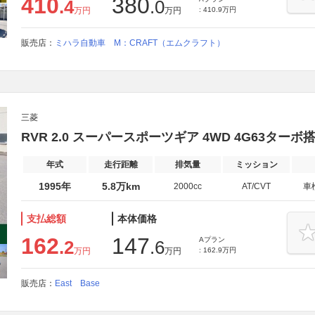
410
380
.4
.0
万円
万円
: 410.9万円
販売店：
ミハラ自動車 M：CRAFT（エムクラフト）
三菱
RVR 2.0 スーパースポーツギア 4WD 4G63ター
年式
走行距離
排気量
ミッション
1995年
5.8万km
2000cc
AT/CVT
車
支払総額
本体価格
162
147
Aプラン
.2
.6
万円
万円
: 162.9万円
販売店：
East Base