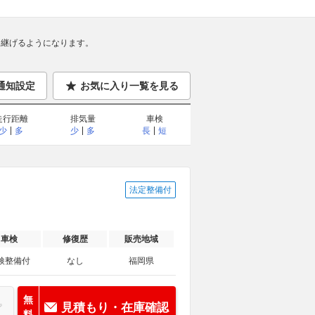
継げるようになります。
通知設定
お気に入り一覧を見る
走行距離
排気量
車検
少
多
少
多
長
短
法定整備付
車検
修復歴
販売地域
検整備付
なし
福岡県
無
見積もり・在庫確認
料