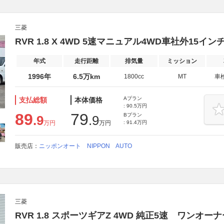
三菱
RVR 1.8 X 4WD 5速マニュアル4WD車社外15イン
年式
走行距離
排気量
ミッション
1996年
6.5万km
1800cc
MT
車
Aプラン
支払総額
本体価格
: 90.5万円
89
79
Bプラン
.9
.9
万円
万円
: 91.4万円
販売店：
ニッポンオート NIPPON AUTO
三菱
RVR 1.8 スポーツギアZ 4WD 純正5速 ワンオ