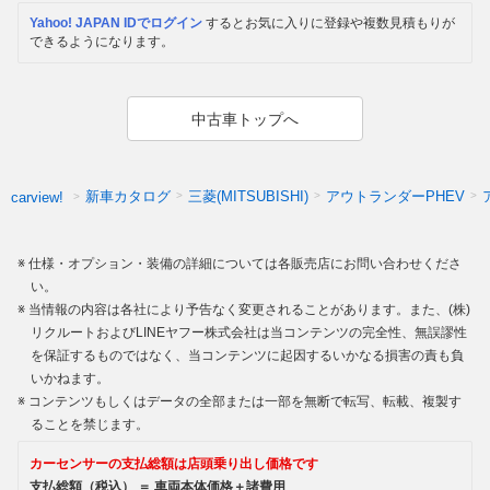
Yahoo! JAPAN IDでログイン
するとお気に入りに登録や複数見積もりが
できるようになります。
中古車トップへ
新車カタログ
三菱(MITSUBISHI)
アウトランダーPHEV
carview!
仕様・オプション・装備の詳細については各販売店にお問い合わせくださ
い。
当情報の内容は各社により予告なく変更されることがあります。また、(株)
リクルートおよびLINEヤフー株式会社は当コンテンツの完全性、無誤謬性
を保証するものではなく、当コンテンツに起因するいかなる損害の責も負
いかねます。
コンテンツもしくはデータの全部または一部を無断で転写、転載、複製す
ることを禁じます。
カーセンサーの支払総額は店頭乗り出し価格です
支払総額（税込） ＝ 車両本体価格＋諸費用