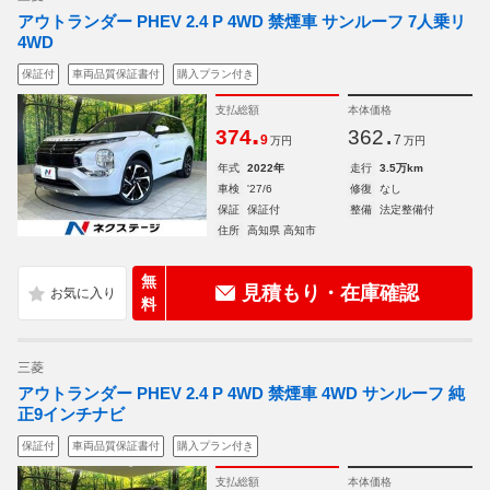
アウトランダー PHEV 2.4 P 4WD 禁煙車 サンルーフ 7人乗リ
4WD
保証付
車両品質保証書付
購入プラン付き
支払総額
本体価格
.
.
374
362
9
7
万円
万円
年式
2022年
走行
3.5万km
車検
'27/6
修復
なし
保証
保証付
整備
法定整備付
住所
高知県 高知市
無
見積もり・在庫確認
料
三菱
アウトランダー PHEV 2.4 P 4WD 禁煙車 4WD サンルーフ 純
正9インチナビ
保証付
車両品質保証書付
購入プラン付き
支払総額
本体価格