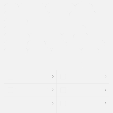
４ＷＤ
定期点検記録簿
ワンオーナーカー
福祉車両
メーカー系販売店取り扱い車
修復歴無し
アルミホイール
寒冷地仕様車
過給機設定モデル（ターボ・スーパーチャージャーなど)
ETC
CDプレーヤー
カーナビゲーション
禁煙車
法定整備付き
保証付き
エアバッグ
ディスチャージドランプ
支払総顔あり
クーポンあり
車両品質評価書付
新着車両