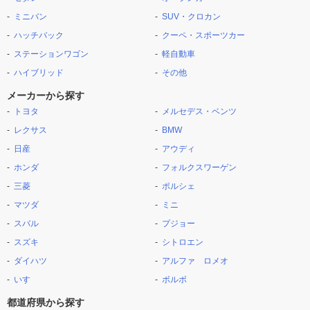
ミニバン
SUV・クロカン
ハッチバック
クーペ・スポーツカー
ステーションワゴン
軽自動車
ハイブリッド
その他
メーカーから探す
トヨタ
メルセデス・ベンツ
レクサス
BMW
日産
アウディ
ホンダ
フォルクスワーゲン
三菱
ポルシェ
マツダ
ミニ
スバル
プジョー
スズキ
シトロエン
ダイハツ
アルファ ロメオ
いすゞ
ボルボ
都道府県から探す