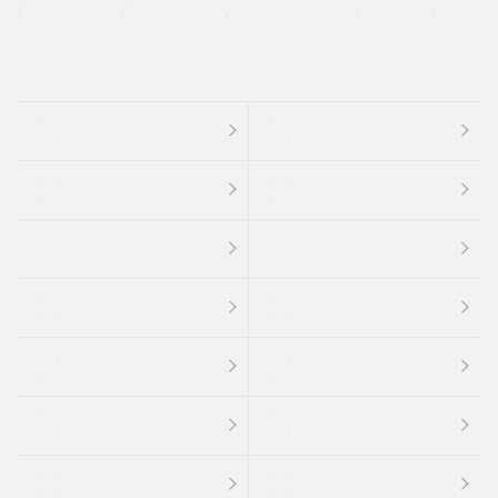
支払総顔あり
クーポンあり
車両品質評価書付
新着車両