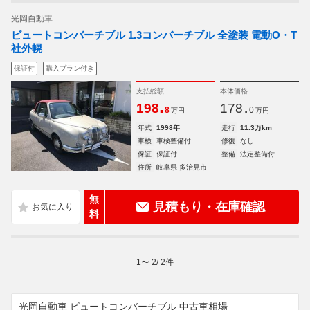
光岡自動車
ビュートコンバーチブル 1.3コンバーチブル 全塗装 電動O・T
社外幌
保証付
購入プラン付き
支払総額
本体価格
.
.
198
178
8
0
万円
万円
年式
1998年
走行
11.3万km
車検
車検整備付
修復
なし
保証
保証付
整備
法定整備付
住所
岐阜県 多治見市
無
見積もり・在庫確認
料
1
〜
2
/
2
件
光岡自動車 ビュートコンバーチブル 中古車相場