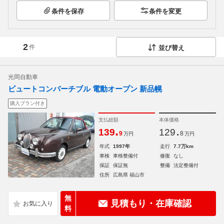
条件を保存
条件を変更
2
件
並び替え
光岡自動車
ビュートコンバーチブル 電動オープン 新品幌
購入プラン付き
支払総額
本体価格
.
.
139
129
9
8
万円
万円
年式
1997年
走行
7.7万km
車検
車検整備付
修復
なし
保証
保証無
整備
法定整備付
住所
広島県 福山市
無
見積もり・在庫確認
料