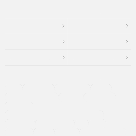
４ＷＤ
定期点検記録簿
ワンオーナーカー
福祉車両
メーカー系販売店取り扱い車
修復歴無し
アルミホイール
寒冷地仕様車
過給機設定モデル（ターボ・スーパーチャージャーなど)
ETC
CDプレーヤー
カーナビゲーション
禁煙車
法定整備付き
保証付き
エアバッグ
ディスチャージドランプ