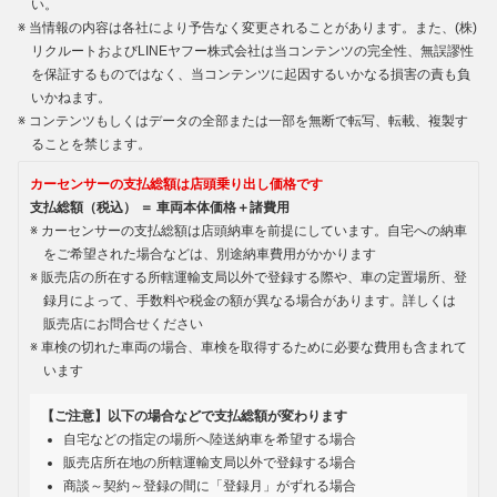
い。
当情報の内容は各社により予告なく変更されることがあります。また、(株)
リクルートおよびLINEヤフー株式会社は当コンテンツの完全性、無誤謬性
を保証するものではなく、当コンテンツに起因するいかなる損害の責も負
いかねます。
コンテンツもしくはデータの全部または一部を無断で転写、転載、複製す
ることを禁じます。
カーセンサーの支払総額は店頭乗り出し価格です
支払総額（税込） ＝ 車両本体価格＋諸費用
カーセンサーの支払総額は店頭納車を前提にしています。自宅への納車
をご希望された場合などは、別途納車費用がかかります
販売店の所在する所轄運輸支局以外で登録する際や、車の定置場所、登
録月によって、手数料や税金の額が異なる場合があります。詳しくは
販売店にお問合せください
車検の切れた車両の場合、車検を取得するために必要な費用も含まれて
います
【ご注意】以下の場合などで支払総額が変わります
自宅などの指定の場所へ陸送納車を希望する場合
販売店所在地の所轄運輸支局以外で登録する場合
商談～契約～登録の間に「登録月」がずれる場合