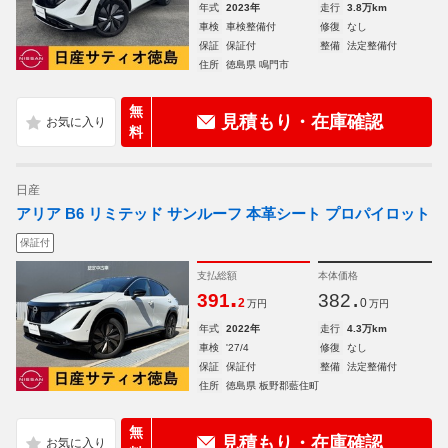
年式
2023年
走行
3.8万km
車検
車検整備付
修復
なし
保証
保証付
整備
法定整備付
住所
徳島県 鳴門市
無
見積もり・在庫確認
料
日産
アリア B6 リミテッド サンルーフ 本革シート プロパイロット
保証付
支払総額
本体価格
.
.
391
382
2
0
万円
万円
年式
2022年
走行
4.3万km
車検
'27/4
修復
なし
保証
保証付
整備
法定整備付
住所
徳島県 板野郡藍住町
無
見積もり・在庫確認