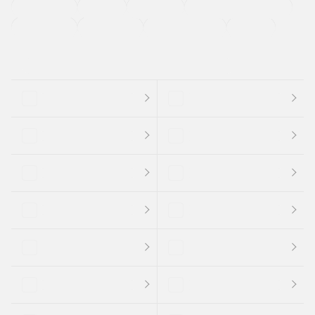
法定整備付き
保証付き
エアバッグ
ディスチャージドランプ
支払総顔あり
クーポンあり
車両品質評価書付
新着車両