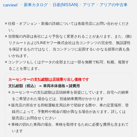
新車カタログ
日産(NISSAN)
アリア
アリアの中古車
carview!
仕様・オプション・装備の詳細については各販売店にお問い合わせくださ
い。
当情報の内容は各社により予告なく変更されることがあります。また、(株)
リクルートおよびLINEヤフー株式会社は当コンテンツの完全性、無誤謬性
を保証するものではなく、当コンテンツに起因するいかなる損害の責も負
いかねます。
コンテンツもしくはデータの全部または一部を無断で転写、転載、複製す
ることを禁じます。
カーセンサーの支払総額は店頭乗り出し価格です
支払総額（税込） ＝ 車両本体価格＋諸費用
カーセンサーの支払総額は店頭納車を前提にしています。自宅への納車
をご希望された場合などは、別途納車費用がかかります
販売店の所在する所轄運輸支局以外で登録する際や、車の定置場所、登
録月によって、手数料や税金の額が異なる場合があります。詳しくは
販売店にお問合せください
車検の切れた車両の場合、車検を取得するために必要な費用も含まれて
います