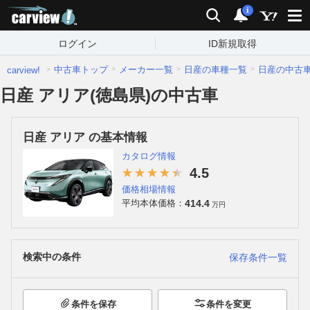
carview!
検索
通知
i
ログイン
ID新規取得
中古車トップ
メーカー一覧
日産の車種一覧
日産の中古
carview!
日産 アリア(徳島県)の中古車
日産 アリア の基本情報
カタログ情報
4.5
価格相場情報
414.4
平均本体価格：
万円
検索中の条件
保存条件一覧
条件を保存
条件を変更