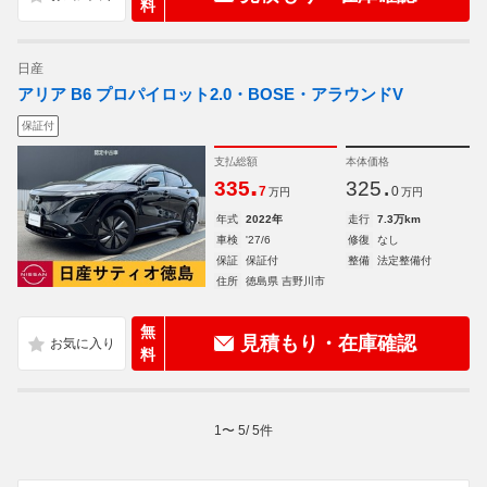
料
日産
アリア B6 プロパイロット2.0・BOSE・アラウンドV
保証付
支払総額
本体価格
.
.
335
325
7
0
万円
万円
年式
2022年
走行
7.3万km
車検
'27/6
修復
なし
保証
保証付
整備
法定整備付
住所
徳島県 吉野川市
無
見積もり・在庫確認
料
1
〜
5
/
5
件