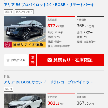
アリア B6 プロパイロット2.0・BOSE・リモートパーキ
保証付
購入プラン付き
支払総額
本体価格
.
.
377
365
5
0
万円
万円
年式
2022年
走行
3.3万km
車検
'27/5
修復
なし
保証
保証付
整備
法定整備付
住所
徳島県 徳島市
無
見積もり・在庫確認
料
日産
アリア B6 BOSEサウンド ドラレコ プロパイロット
保証付
支払総額
本体価格
.
.
381
367
1
0
万円
万円