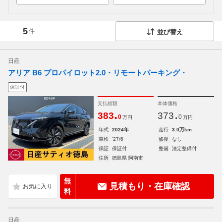
5
件
並び替え
日産
アリア B6 プロパイロット2.0・リモートパーキング・
保証付
支払総額
本体価格
.
.
383
373
0
0
万円
万円
年式
2024年
走行
3.0万km
車検
'27/6
修復
なし
保証
保証付
整備
法定整備付
住所
徳島県 阿南市
無
見積もり・在庫確認
料
日産