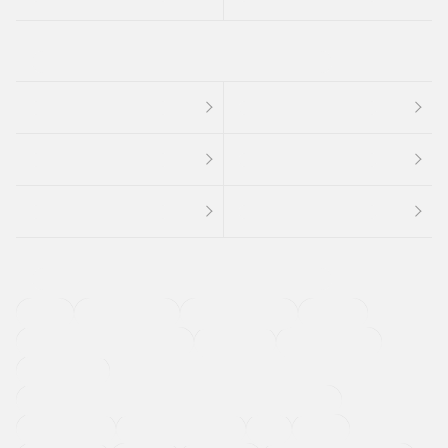
４ＷＤ
定期点検記録簿
ワンオーナーカー
福祉車両
メーカー系販売店取り扱い車
修復歴無し
アルミホイール
寒冷地仕様車
過給機設定モデル（ターボ・スーパーチャージャーなど)
ETC
CDプレーヤー
カーナビゲーション
禁煙車