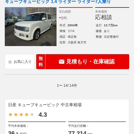
キューブキュービック 1.4 ライダー ライダー7人乗り
支払総額
本体価格
-
応相談
万円
年式
2004年
走行
13.7万km
車検
'27/4
修復
あり
保証
保証無
整備
法定整備付
住所
大阪府 枚方市
無
見積もり・在庫確認
料
1
〜
14
/
14
件
日産 キューブキュービック 中古車相場
4.3
平均本体価格：
平均走行距離：
36
77,214