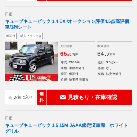
日産
キューブキュービック 1.4 EX /オークション評価4.5点高評価
車/3列シート
保証付
購入プラン付き
支払総額
本体価格
.
.
65
64
0
0
万円
万円
年式
2003年
走行
3.5万km
車検
車検整備付
修復
なし
保証
保証付
整備
法定整備付
住所
埼玉県 蓮田市
無
見積もり・在庫確認
料
日産
キューブキュービック 1.5 15M JAAA鑑定済車両 ホワイト
グリル