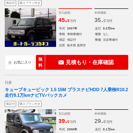
保証付
購入プラン付き
支払総額
本体価格
.
.
45
35
8
0
万円
万円
年式
2007年
走行
8.2万km
車検
車検整備付
修復
なし
保証
保証付
整備
法定整備付
住所
栃木県 真岡市
無
見積もり・在庫確認
料
日産
キューブキュービック 1.5 15M プラスナビHDD 7人乗検R10.2
走行8.1万kmナビTVバックカメ
保証付
購入プラン付き
支払総額
本体価格
.
.
39
29
0
0
万円
万円
年式
2008年
走行
8.1万km