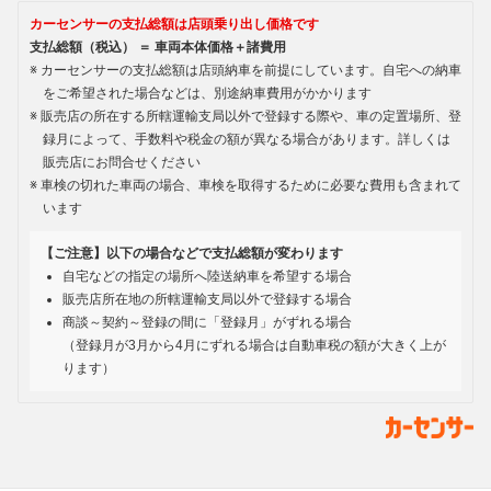
カーセンサーの支払総額は店頭乗り出し価格です
支払総額（税込） ＝ 車両本体価格＋諸費用
カーセンサーの支払総額は店頭納車を前提にしています。自宅への納車
をご希望された場合などは、別途納車費用がかかります
販売店の所在する所轄運輸支局以外で登録する際や、車の定置場所、登
録月によって、手数料や税金の額が異なる場合があります。詳しくは
販売店にお問合せください
車検の切れた車両の場合、車検を取得するために必要な費用も含まれて
います
【ご注意】以下の場合などで支払総額が変わります
自宅などの指定の場所へ陸送納車を希望する場合
販売店所在地の所轄運輸支局以外で登録する場合
商談～契約～登録の間に「登録月」がずれる場合
（登録月が3月から4月にずれる場合は自動車税の額が大きく上が
ります）