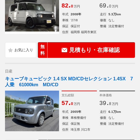
.
.
82
69
0
0
万円
万円
年式
2008年
走行
5.3万km
車検
'27/8
修復
なし
保証
保証付
整備
法定整備付
住所
福岡県 福岡市東区
無
見積もり・在庫確認
料
日産
キューブキュービック 1.4 SX MD/CDセレクション 1.4SX 7
人乗 61000km MD/CD
支払総額
本体価格
.
.
57
39
0
8
万円
万円
年式
2005年
走行
6.1万km
車検
車検整備付
修復
なし
保証
保証無
整備
法定整備付
住所
埼玉県 川口市