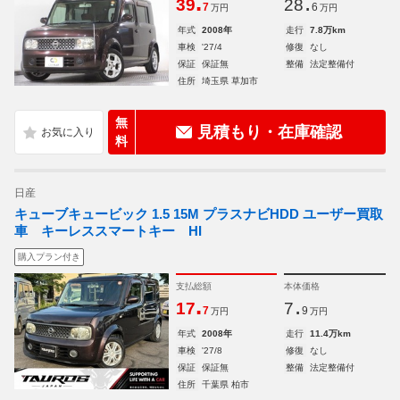
.
.
39
28
7
6
万円
万円
年式
2008年
走行
7.8万km
車検
'27/4
修復
なし
保証
保証無
整備
法定整備付
住所
埼玉県 草加市
無
見積もり・在庫確認
料
日産
キューブキュービック 1.5 15M プラスナビHDD ユーザー買取
車 キーレススマートキー HI
購入プラン付き
支払総額
本体価格
.
.
17
7
7
9
万円
万円
年式
2008年
走行
11.4万km
車検
'27/8
修復
なし
保証
保証無
整備
法定整備付
住所
千葉県 柏市