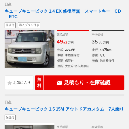
日産
キューブキュービック 1.4 EX 修復歴無 スマートキー CD
ETC
保証付
購入プラン付き
支払総額
本体価格
.
.
49
35
2
8
万円
万円
年式
2003年
走行
4.9万km
車検
車検整備付
修復
なし
保証
保証付
整備
法定整備付
住所
大阪府 堺市美原区
無
見積もり・在庫確認
料
日産
キューブキュービック 1.5 15M アウトドアカスタム 7人乗り
保証付
支払総額
本体価格