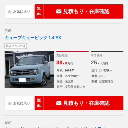
無
見積もり・在庫確認
料
日産
キューブキュービック 1.4 EX
購入プラン付き
支払総額
本体価格
.
.
38
25
8
0
万円
万円
年式
2003年
走行
14.5万km
車検
車検整備付
修復
なし
保証
保証無
整備
法定整備付
住所
埼玉県 東松山市
無
見積もり・在庫確認
料
日産