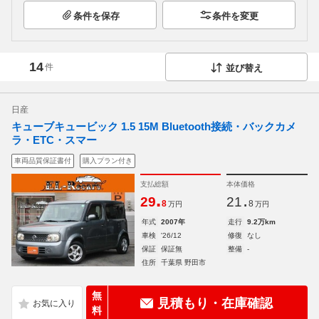
条件を保存
条件を変更
14
件
並び替え
日産
キューブキュービック 1.5 15M Bluetooth接続・バックカメ
ラ・ETC・スマー
車両品質保証書付
購入プラン付き
支払総額
本体価格
.
.
29
21
8
8
万円
万円
年式
2007年
走行
9.2万km
車検
'26/12
修復
なし
保証
保証無
整備
-
住所
千葉県 野田市
無
見積もり・在庫確認
料