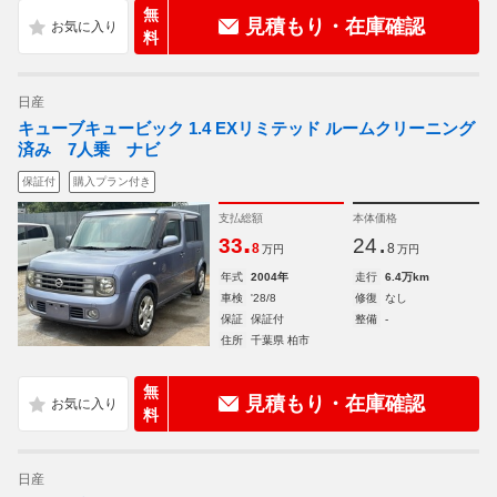
無
見積もり・在庫確認
料
日産
キューブキュービック 1.4 EXリミテッド ルームクリーニング
済み 7人乗 ナビ
保証付
購入プラン付き
支払総額
本体価格
.
.
33
24
8
8
万円
万円
年式
2004年
走行
6.4万km
車検
'28/8
修復
なし
保証
保証付
整備
-
住所
千葉県 柏市
無
見積もり・在庫確認
料
日産