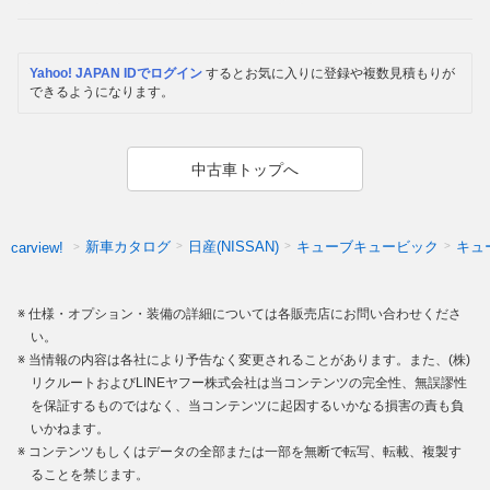
Yahoo! JAPAN IDでログイン
するとお気に入りに登録や複数見積もりが
できるようになります。
中古車トップへ
新車カタログ
日産(NISSAN)
キューブキュービック
キュ
carview!
仕様・オプション・装備の詳細については各販売店にお問い合わせくださ
い。
当情報の内容は各社により予告なく変更されることがあります。また、(株)
リクルートおよびLINEヤフー株式会社は当コンテンツの完全性、無誤謬性
を保証するものではなく、当コンテンツに起因するいかなる損害の責も負
いかねます。
コンテンツもしくはデータの全部または一部を無断で転写、転載、複製す
ることを禁じます。