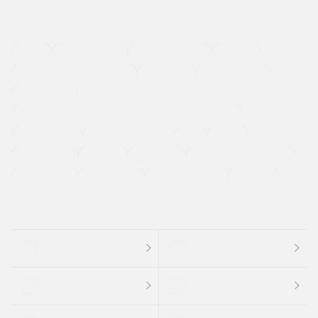
４ＷＤ
定期点検記録簿
ワンオーナーカー
福祉車両
メーカー系販売店取り扱い車
修復歴無し
アルミホイール
寒冷地仕様車
過給機設定モデル（ターボ・スーパーチャージャーなど)
ETC
CDプレーヤー
カーナビゲーション
禁煙車
法定整備付き
保証付き
エアバッグ
ディスチャージドランプ
支払総顔あり
クーポンあり
車両品質評価書付
新着車両