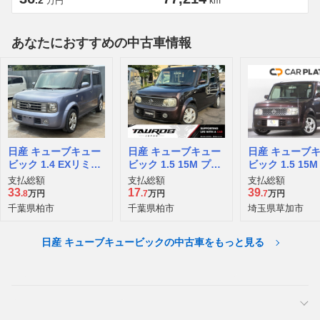
.2
万円
km
あなたにおすすめの中古車情報
日産 キューブキュー
日産 キューブキュー
日産 キューブ
ビック 1.4 EXリミテ
ビック 1.5 15M プラ
ビック 1.5 15
ッド
スナビHDD
スナビHDD
支払総額
支払総額
支払総額
33
17
39
.8
万円
.7
万円
.7
万円
千葉県柏市
千葉県柏市
埼玉県草加市
日産 キューブキュービックの中古車をもっと見る