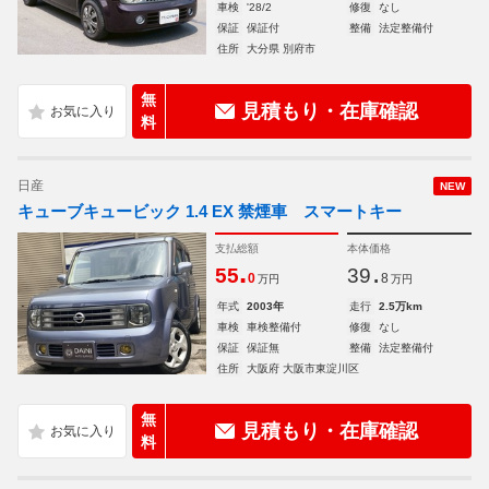
車検
'28/2
修復
なし
保証
保証付
整備
法定整備付
住所
大分県 別府市
無
見積もり・在庫確認
料
日産
NEW
キューブキュービック 1.4 EX 禁煙車 スマートキー
支払総額
本体価格
.
.
55
39
0
8
万円
万円
年式
2003年
走行
2.5万km
車検
車検整備付
修復
なし
保証
保証無
整備
法定整備付
住所
大阪府 大阪市東淀川区
無
見積もり・在庫確認
料