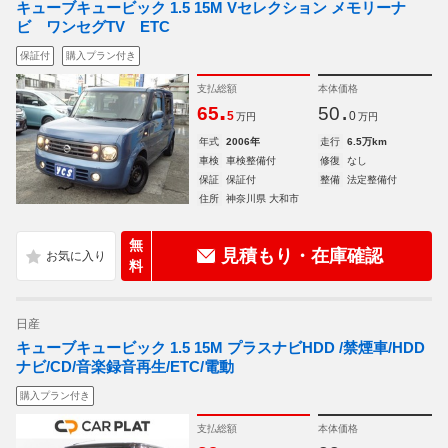
キューブキュービック 1.5 15M Vセレクション メモリーナ
ビ ワンセグTV ETC
保証付
購入プラン付き
支払総額
本体価格
.
.
65
50
5
0
万円
万円
年式
2006年
走行
6.5万km
車検
車検整備付
修復
なし
保証
保証付
整備
法定整備付
住所
神奈川県 大和市
無
見積もり・在庫確認
料
日産
キューブキュービック 1.5 15M プラスナビHDD /禁煙車/HDD
ナビ/CD/音楽録音再生/ETC/電動
購入プラン付き
支払総額
本体価格