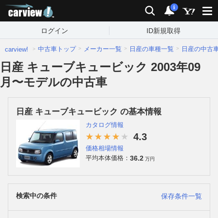
carview!
検索
通知
i
ログイン
ID新規取得
中古車トップ
メーカー一覧
日産の車種一覧
日産の中古
carview!
日産 キューブキュービック 2003年09
月〜モデルの中古車
日産 キューブキュービック の基本情報
カタログ情報
4.3
価格相場情報
36.2
平均本体価格：
万円
検索中の条件
保存条件一覧