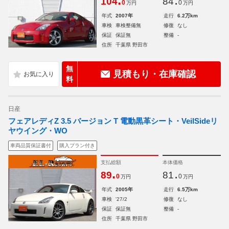
.
.
104
84
0
0
万円
万円
年式
2007年
走行
6.2万km
車検
車検整備無
修復
なし
保証
保証無
整備
-
住所
千葉県 野田市
無
見積もり・在庫確認
料
日産
フェアレディZ 3.5 バージョン T 電動黒革シート・VeilSideリ
ヤウイング・WO
車両品質保証書付
購入プラン付き
支払総額
本体価格
.
.
89
81
0
0
万円
万円
年式
2005年
走行
6.5万km
車検
'27/2
修復
なし
保証
保証無
整備
-
住所
千葉県 野田市