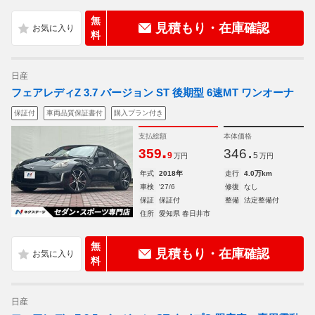
無
見積もり・在庫確認
料
日産
フェアレディZ 3.7 バージョン ST 後期型 6速MT ワンオーナ
保証付
車両品質保証書付
購入プラン付き
支払総額
本体価格
.
.
359
346
9
5
万円
万円
年式
2018年
走行
4.0万km
車検
'27/6
修復
なし
保証
保証付
整備
法定整備付
住所
愛知県 春日井市
無
見積もり・在庫確認
料
日産