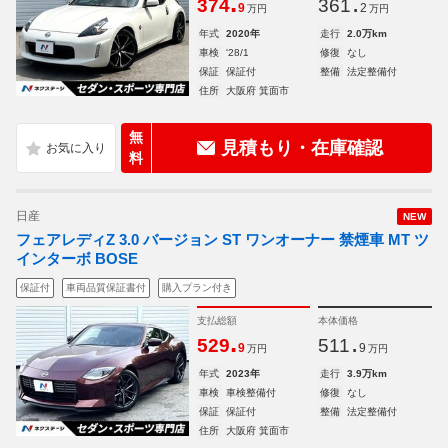
.
.
374
361
9
2
万円
万円
年式
2020年
走行
2.0万km
車検
'28/1
修復
なし
保証
保証付
整備
法定整備付
住所
大阪府 箕面市
無
見積もり・在庫確認
料
日産
NEW
フェアレディZ 3.0 バージョン ST ワンオーナー 禁煙車 MT ツ
インターボ BOSE
保証付
車両品質保証書付
購入プラン付き
支払総額
本体価格
.
.
529
511
9
9
万円
万円
年式
2023年
走行
3.9万km
車検
車検整備付
修復
なし
保証
保証付
整備
法定整備付
住所
大阪府 箕面市