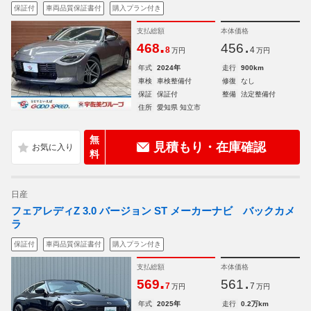
保証付
車両品質保証書付
購入プラン付き
支払総額
本体価格
.
.
468
456
8
4
万円
万円
年式
2024年
走行
900km
車検
車検整備付
修復
なし
保証
保証付
整備
法定整備付
住所
愛知県 知立市
無
見積もり・在庫確認
料
日産
フェアレディZ 3.0 バージョン ST メーカーナビ バックカメ
ラ
保証付
車両品質保証書付
購入プラン付き
支払総額
本体価格
.
.
569
561
7
7
万円
万円
年式
2025年
走行
0.2万km