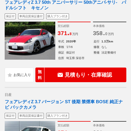
フェアレディZ 3.7 50th アニバーサリー 50thアニバ-サリ- パ
ドルシフト キセノン
保証付
車両品質保証書付
購入プラン付き
支払総額
本体価格
.
.
371
358
8
0
万円
万円
年式
2020年
走行
1.3万km
車検
'27/6
修復
なし
保証
保証付
整備
法定整備付
住所
埼玉県 深谷市
無
見積もり・在庫確認
料
日産
フェアレディZ 3.7 バージョン ST 後期 禁煙車 BOSE 純正ナ
ビ バックカメラ
保証付
車両品質保証書付
購入プラン付き
支払総額
本体価格