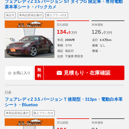
フェアレディZ 3.5 バージョン ST タイプG 限定車・専用電動
茶本革シート・バックカメ
保証付
車両品質保証書付
購入プラン付き
支払総額
本体価格
.
.
134
126
0
0
万円
万円
年式
2006年
走行
6.0万km
車検
'27/3
修復
なし
保証
保証付
整備
-
住所
千葉県 野田市
無
見積もり・在庫確認
料
日産
フェアレディZ 3.5 バージョン T 後期型・313ps・電動白本革
シート・Bluetoo
車両品質保証書付
購入プラン付き
支払総額
本体価格