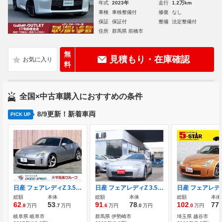
年式
2023年
走行
1.2万km
車検
車検整備付
修復
なし
保証
保証付
整備
法定整備付
住所
群馬県 前橋市
無
見積もり・在庫確認
料
全国×中古車購入におすすめの条件
8/9更新！新着車両
PICK UP
日産 フェアレディZ 3.5 バージョン T 黒革/シートヒーター/パワーシート/ETC
日産 フェアレディZ 3.5 バージョン ST レイズ19AW テイン車高調 ブレンボ ETC
総額
本体
総額
本体
総額
本体
62
53
91
78
102
77
.8
万円
.7
万円
.6
万円
.0
万円
.0
万円
.
岐阜県 岐阜市
群馬県 伊勢崎市
埼玉県 越谷市