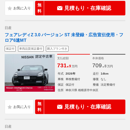
無
見積もり・在庫確認
料
日産
フェアレディZ 3.0 バージョン ST 未登録・広告宣伝使用・フ
ロア6速MT
保証付
車両品質保証書付
購入プラン付き
支払総額
本体価格
.
.
731
709
9
8
万円
万円
年式
2026年
走行
14km
車検
車検整備付
修復
なし
保証
保証付
整備
法定整備付
住所
神奈川県 相模原市中央区
無
見積もり・在庫確認
料
日産