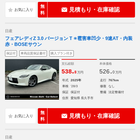
無
見積もり・在庫確認
料
日産
フェアレディZ 3.0 バージョン T ※雹害車凹少・9速AT・内装
赤・BOSEサウン
保証付
車両品質保証書付
購入プラン付き
支払総額
本体価格
.
.
538
526
8
0
万円
万円
年式
2025年
走行
767km
車検
'28/3
修復
なし
保証
保証付
整備
法定整備付
住所
愛知県 長久手市
無
見積もり・在庫確認
料
日産