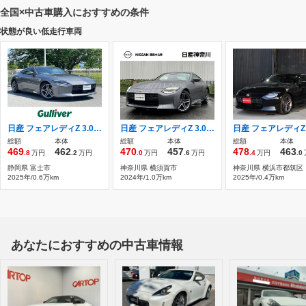
全国×中古車購入におすすめの条件
状態が良い低走行車両
日産 フェアレディZ 3.0 バージョン T 1オーナー 純正ナビ 地デジ
日産 フェアレディZ 3.0 メーカーオプションナビ
総額
本体
総額
本体
総額
本体
469
462
470
457
478
463
.8
万円
.2
万円
.0
万円
.6
万円
.4
万円
.0
静岡県 富士市
神奈川県 横須賀市
神奈川県 横浜市都筑区
2025年/0.6万km
2024年/1.0万km
2025年/0.4万km
あなたにおすすめの中古車情報