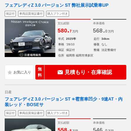
フェアレディZ 3.0 バージョン ST 弊社展示試乗車UP
保証付
車両品質保証書付
購入プラン付き
支払総額
本体価格
.
.
580
568
7
0
万円
万円
年式
2025年
走行
34km
車検
'28/10
修復
なし
保証
保証付
整備
法定整備付
住所
福岡県 福岡市博多区
無
見積もり・在庫確認
料
日産
フェアレディZ 3.0 バージョン ST ※雹害車凹少・9速AT・内
装レッド・BOSEサ
保証付
車両品質保証書付
購入プラン付き
支払総額
本体価格
.
.
558
546
8
0
万円
万円