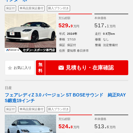
保証付
車両品質保証書付
購入プラン付き
支払総額
本体価格
.
.
529
517
9
1
万円
万円
年式
2024年
走行
0.9万km
車検
'27/10
修復
なし
保証
保証付
整備
法定整備付
住所
愛知県 春日井市
無
見積もり・在庫確認
料
日産
フェアレディZ 3.0 バージョン ST BOSEサウンド 純正RAY
S鍛造19インチ
保証付
車両品質保証書付
購入プラン付き
支払総額
本体価格
.
.
524
513
8
6
万円
万円