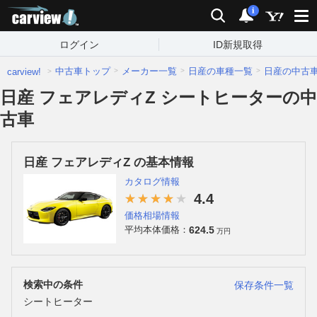
carview!
検索
通知
i
ログイン
ID新規取得
中古車トップ
メーカー一覧
日産の車種一覧
日産の中古
carview!
日産 フェアレディZ シートヒーターの中
古車
日産 フェアレディZ の基本情報
カタログ情報
4.4
価格相場情報
624.5
平均本体価格：
万円
検索中の条件
保存条件一覧
シートヒーター