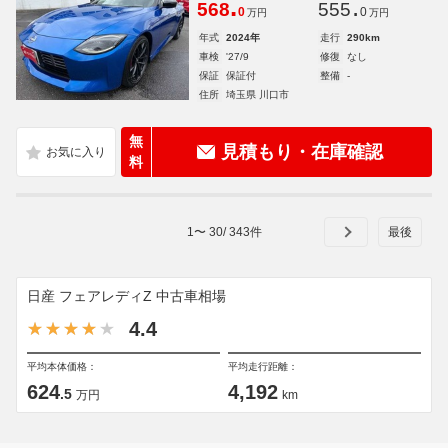
.
.
568
555
0
0
万円
万円
年式
2024年
走行
290km
車検
'27/9
修復
なし
保証
保証付
整備
-
住所
埼玉県 川口市
無
見積もり・在庫確認
料
1
〜
30
/
343
件
日産 フェアレディZ 中古車相場
4.4
平均本体価格：
平均走行距離：
624
4,192
.5
万円
km