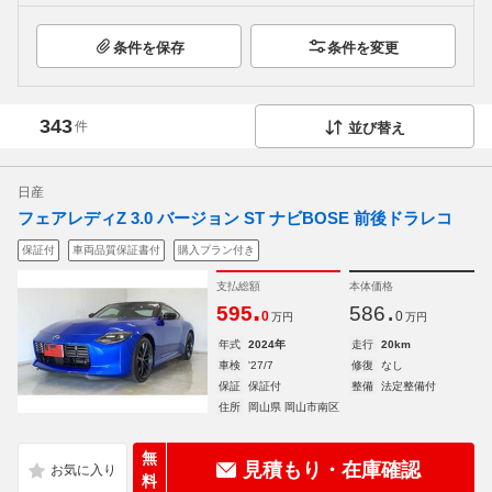
条件を保存
条件を変更
343
件
並び替え
日産
フェアレディZ 3.0 バージョン ST ナビBOSE 前後ドラレコ
保証付
車両品質保証書付
購入プラン付き
支払総額
本体価格
.
.
595
586
0
0
万円
万円
年式
2024年
走行
20km
車検
'27/7
修復
なし
保証
保証付
整備
法定整備付
住所
岡山県 岡山市南区
無
見積もり・在庫確認
料