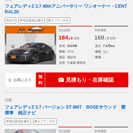
フェアレディZ 3.7 40thアニバーサリー ワンオーナー・CENT
RAL20
保証付
車両品質保証書付
購入プラン付き
支払総額
本体価格
.
.
184
169
0
0
万円
万円
年式
2010年
走行
7.9万km
車検
'27/1
修復
なし
保証
保証付
整備
-
住所
千葉県 野田市
無
見積もり・在庫確認
料
日産
フェアレディZ 3.7 バージョン ST 6MT BOSEサウンド 禁
煙車 純正ナビ
車両品質保証書付
購入プラン付き
支払総額
本体価格