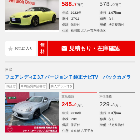
.
.
588
578
7
0
万円
万円
年式
2022年
走行
1.6万km
車検
'27/11
修復
なし
保証
保証付
整備
法定整備付
住所
福岡県 北九州市八幡西区
無
見積もり・在庫確認
料
日産
フェアレディZ 3.7 バージョン T 純正ナビTV バックカメラ
保証付
車両品質保証書付
購入プラン付き
支払総額
本体価格
.
.
245
229
0
8
万円
万円
年式
2016年
走行
5.3万km
車検
'28/1
修復
なし
保証
保証付
整備
法定整備付
住所
東京都 八王子市