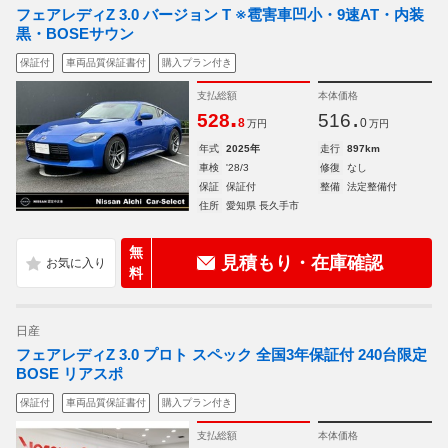
フェアレディZ 3.0 バージョン T ※雹害車凹小・9速AT・内装
黒・BOSEサウン
保証付
車両品質保証書付
購入プラン付き
支払総額
本体価格
.
.
528
516
8
0
万円
万円
年式
2025年
走行
897km
車検
'28/3
修復
なし
保証
保証付
整備
法定整備付
住所
愛知県 長久手市
無
見積もり・在庫確認
料
日産
フェアレディZ 3.0 プロト スペック 全国3年保証付 240台限定
BOSE リアスポ
保証付
車両品質保証書付
購入プラン付き
支払総額
本体価格