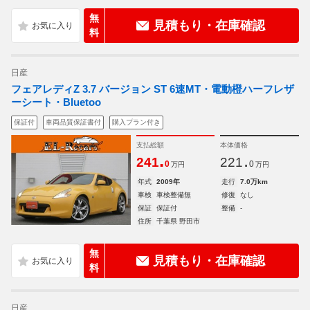
無
見積もり・在庫確認
料
日産
フェアレディZ 3.7 バージョン ST 6速MT・電動橙ハーフレザ
ーシート・Bluetoo
保証付
車両品質保証書付
購入プラン付き
支払総額
本体価格
.
.
241
221
0
0
万円
万円
年式
2009年
走行
7.0万km
車検
車検整備無
修復
なし
保証
保証付
整備
-
住所
千葉県 野田市
無
見積もり・在庫確認
料
日産