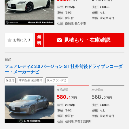
年式
2025年
走行
216km
車検
'28/3
修復
なし
保証
保証付
整備
法定整備付
住所
愛知県 長久手市
無
見積もり・在庫確認
料
日産
フェアレディZ 3.0 バージョン ST 社外前後ドライブレコーダ
ー・メーカーナビ
保証付
車両品質保証書付
購入プラン付き
支払総額
本体価格
.
.
580
568
4
0
万円
万円
年式
2026年
走行
348km
車検
'29/2
修復
なし
保証
保証付
整備
法定整備付
住所
福岡県 京都郡苅田町