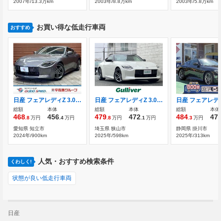
2007年/13.3万km
2003年/8.8万km
2003年/5.8万km
お買い得な低走行車両
おすすめ
日産 フェアレディZ 3.0 バージョン T BOSEサウンド/純正ナビ/AppleCarPlay/バッ
日産 フェアレディZ 3.0 禁煙 登録時走行596km ATモデル V6ツインタ
総額
本体
総額
本体
総額
本体
468
456
479
472
484
47
.8
万円
.4
万円
.8
万円
.1
万円
.3
万円
愛知県 知立市
埼玉県 狭山市
静岡県 掛川市
2024年/900km
2025年/598km
2025年/313km
人気・おすすめ検索条件
くわしく!
状態が良い低走行車両
日産