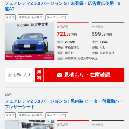
フェアレディZ 3.0 バージョン ST 未登録・広告宣伝使用・9
速AT
保証付
車両品質保証書付
購入プラン付き
支払総額
本体価格
.
.
721
699
9
8
万円
万円
年式
2026年
走行
84km
車検
車検整備付
修復
なし
保証
保証付
整備
法定整備付
住所
神奈川県 相模原市中央区
無
見積もり・在庫確認
料
日産
フェアレディZ 3.0 バージョン ST 黒内装 ヒーター付電動ハー
フレザーシート
保証付
車両品質保証書付
購入プラン付き
支払総額
本体価格