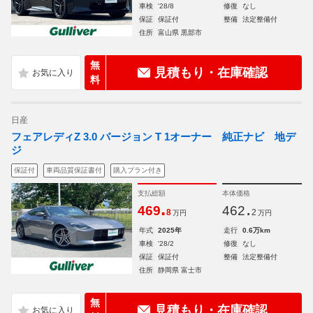
車検
'28/8
修復
なし
保証
保証付
整備
法定整備付
住所
富山県 黒部市
無
見積もり・在庫確認
料
日産
フェアレディZ 3.0 バージョン T 1オーナー 純正ナビ 地デ
ジ
保証付
車両品質保証書付
購入プラン付き
支払総額
本体価格
.
.
469
462
8
2
万円
万円
年式
2025年
走行
0.6万km
車検
'28/2
修復
なし
保証
保証付
整備
法定整備付
住所
静岡県 富士市
無
見積もり・在庫確認