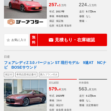
.
.
257
224
1
1
万円
万円
年式
2017年
走行
9.7万km
車検
車検整備無
修復
なし
保証
保証無
整備
-
住所
埼玉県 草加市
無
見積もり・在庫確認
料
日産
フェアレディZ 3.0 バージョン ST 現行モデル 9速AT NCナ
ビ BOSEサウンド
保証付
車両品質保証書付
購入プラン付き
支払総額
本体価格
.
.
579
563
4
8
万円
万円
年式
2025年
走行
0.2万km
車検
'28/4
修復
なし
保証
保証付
整備
法定整備付
住所
奈良県 奈良市