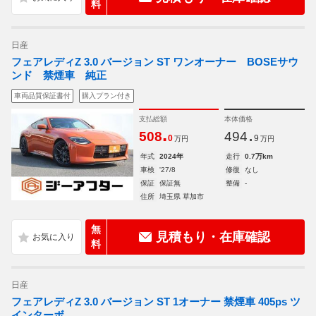
料
日産
フェアレディZ 3.0 バージョン ST ワンオーナー BOSEサウ
ンド 禁煙車 純正
車両品質保証書付
購入プラン付き
支払総額
本体価格
.
.
508
494
0
9
万円
万円
年式
2024年
走行
0.7万km
車検
'27/8
修復
なし
保証
保証無
整備
-
住所
埼玉県 草加市
無
見積もり・在庫確認
料
日産
フェアレディZ 3.0 バージョン ST 1オーナー 禁煙車 405ps ツ
インターボ