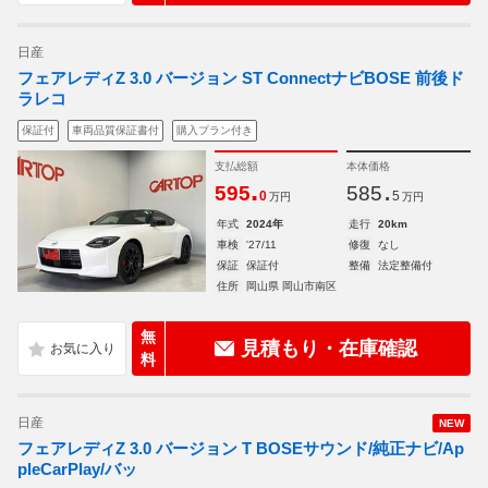
日産
フェアレディZ 3.0 バージョン ST ConnectナビBOSE 前後ド
ラレコ
保証付
車両品質保証書付
購入プラン付き
支払総額
本体価格
.
.
595
585
0
5
万円
万円
年式
2024年
走行
20km
車検
'27/11
修復
なし
保証
保証付
整備
法定整備付
住所
岡山県 岡山市南区
無
見積もり・在庫確認
料
日産
NEW
フェアレディZ 3.0 バージョン T BOSEサウンド/純正ナビ/Ap
pleCarPlay/バッ