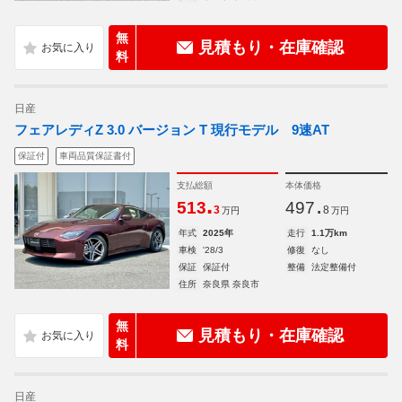
無
見積もり・在庫確認
料
日産
フェアレディZ 3.0 バージョン T 現行モデル 9速AT
保証付
車両品質保証書付
支払総額
本体価格
.
.
513
497
3
8
万円
万円
年式
2025年
走行
1.1万km
車検
'28/3
修復
なし
保証
保証付
整備
法定整備付
住所
奈良県 奈良市
無
見積もり・在庫確認
料
日産