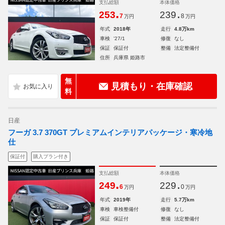
支払総額
本体価格
.
.
253
239
7
8
万円
万円
年式
2018年
走行
4.8万km
車検
'27/1
修復
なし
保証
保証付
整備
法定整備付
住所
兵庫県 姫路市
無
見積もり・在庫確認
料
日産
フーガ 3.7 370GT プレミアムインテリアパッケージ・寒冷地
仕
保証付
購入プラン付き
支払総額
本体価格
.
.
249
229
6
0
万円
万円
年式
2019年
走行
5.7万km
車検
車検整備付
修復
なし
保証
保証付
整備
法定整備付