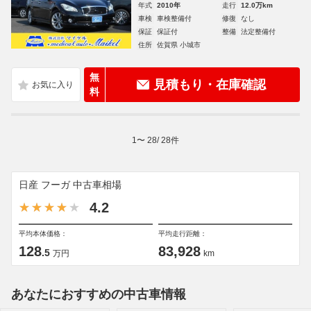
年式
2010年
走行
12.0万km
車検
車検整備付
修復
なし
保証
保証付
整備
法定整備付
住所
佐賀県 小城市
無
見積もり・在庫確認
料
1
〜
28
/
28
件
日産 フーガ 中古車相場
4.2
平均本体価格：
平均走行距離：
128
83,928
.5
万円
km
あなたにおすすめの中古車情報