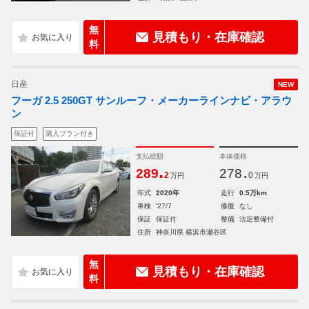
無
見積もり・在庫確認
料
日産
NEW
フーガ 2.5 250GT サンルーフ・メーカーラインナビ・アラウ
ン
保証付
購入プラン付き
支払総額
本体価格
.
.
289
278
2
0
万円
万円
年式
2020年
走行
0.5万km
車検
'27/7
修復
なし
保証
保証付
整備
法定整備付
住所
神奈川県 横浜市瀬谷区
無
見積もり・在庫確認
料