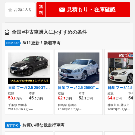
無
見積もり・在庫確認
料
全国×中古車購入におすすめの条件
8/11更新！新着車両
PICK UP
日産 フーガ 2.5 250GT フルエアロ 20インチアルミホイール
日産 フーガ 2.5 250GT タイプP ユーザー買取車 純正HDDナビ フルセグTV
総額
本体
総額
本体
総額
本体
53
45
62
52
64
54
.6
万円
.0
万円
.7
万円
.3
万円
.8
万円
.
千葉県 野田市
群馬県 藤岡市
神奈川県 藤沢市
2011年/16.9万km
2010年/14.5万km
2007年/6.1万km
お買い得な低走行車両
おすすめ