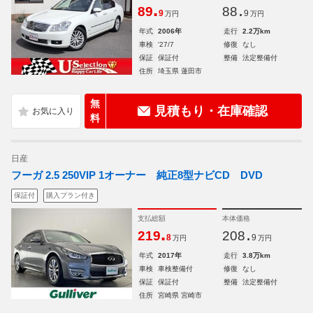
.
.
89
88
9
9
万円
万円
年式
2006年
走行
2.2万km
車検
'27/7
修復
なし
保証
保証付
整備
法定整備付
住所
埼玉県 蓮田市
無
見積もり・在庫確認
料
日産
フーガ 2.5 250VIP 1オーナー 純正8型ナビCD DVD
保証付
購入プラン付き
支払総額
本体価格
.
.
219
208
8
9
万円
万円
年式
2017年
走行
3.8万km
車検
車検整備付
修復
なし
保証
保証付
整備
法定整備付
住所
宮崎県 宮崎市