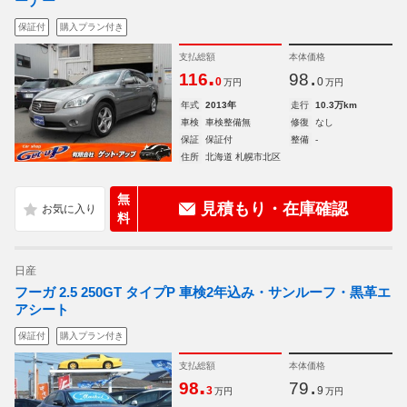
ーナー
保証付
購入プラン付き
支払総額
本体価格
.
.
116
98
0
0
万円
万円
年式
2013年
走行
10.3万km
車検
車検整備無
修復
なし
保証
保証付
整備
-
住所
北海道 札幌市北区
無
見積もり・在庫確認
料
日産
フーガ 2.5 250GT タイプP 車検2年込み・サンルーフ・黒革エ
アシート
保証付
購入プラン付き
支払総額
本体価格
.
.
98
79
3
9
万円
万円