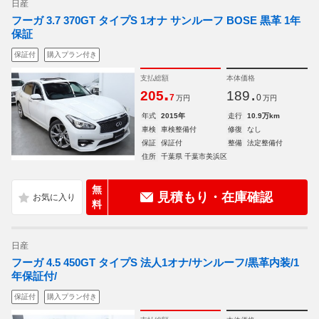
日産
フーガ 3.7 370GT タイプS 1オナ サンルーフ BOSE 黒革 1年
保証
保証付
購入プラン付き
支払総額
本体価格
.
.
205
189
7
0
万円
万円
年式
2015年
走行
10.9万km
車検
車検整備付
修復
なし
保証
保証付
整備
法定整備付
住所
千葉県 千葉市美浜区
無
見積もり・在庫確認
料
日産
フーガ 4.5 450GT タイプS 法人1オナ/サンルーフ/黒革内装/1
年保証付/
保証付
購入プラン付き