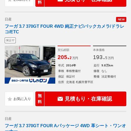
料
日産
NEW
フーガ 3.7 370GT FOUR 4WD 純正ナビ/バックカメラ/ドラレ
コ/ETC
保証付
支払総額
本体価格
.
.
205
193
2
5
万円
万円
年式
2014年
走行
9.8万km
車検
車検整備付
修復
なし
保証
保証付
整備
法定整備付
住所
北海道 札幌市豊平区
無
見積もり・在庫確認
料
日産
フーガ 3.7 370GT FOUR Aパッケージ 4WD 革シート・ワンオ