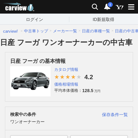
carview!
検索
通知
i
ログイン
ID新規取得
中古車トップ
メーカー一覧
日産の車種一覧
日産の中古
carview!
日産 フーガ ワンオーナーカーの中古車
日産 フーガ の基本情報
カタログ情報
4.2
価格相場情報
128.5
平均本体価格：
万円
検索中の条件
保存条件一覧
ワンオーナーカー