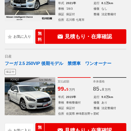
年式
2021年
走行
8.1万km
車検
'28/3
修復
なし
保証
保証付
整備
法定整備付
住所
石川県 七尾市
無
見積もり・在庫確認
料
日産
フーガ 2.5 250VIP 後期モデル 禁煙車 ワンオーナー
保証付
支払総額
本体価格
.
.
99
85
5
8
万円
万円
年式
2015年
走行
9.0万km
車検
車検整備付
修復
あり
保証
保証付
整備
法定整備付
住所
佐賀県 神埼郡吉野ヶ里町
無
見積もり・在庫確認