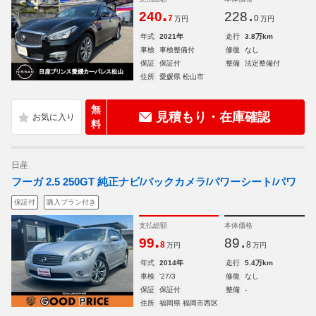
.
.
240
228
7
0
万円
万円
年式
2021年
走行
3.8万km
車検
車検整備付
修復
なし
保証
保証付
整備
法定整備付
住所
愛媛県 松山市
無
見積もり・在庫確認
料
日産
フーガ 2.5 250GT 純正ナビ/バックカメラ/パワーシート/パワ
保証付
購入プラン付き
支払総額
本体価格
.
.
99
89
8
8
万円
万円
年式
2014年
走行
5.4万km
車検
'27/3
修復
なし
保証
保証付
整備
-
住所
福岡県 福岡市西区