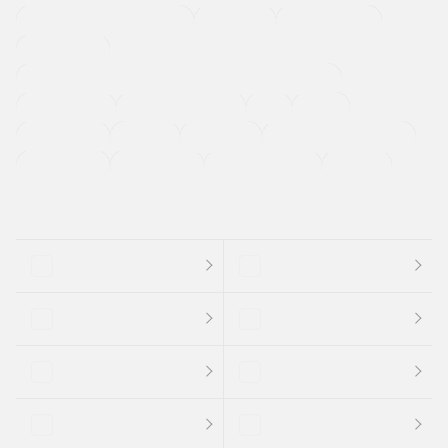
メーカー系販売店取り扱い車
修復歴無し
アルミホイール
寒冷地仕様車
過給機設定モデル（ターボ・スーパーチャージャーなど)
ETC
CDプレーヤー
カーナビゲーション
禁煙車
法定整備付き
保証付き
エアバッグ
ディスチャージドランプ
支払総顔あり
クーポンあり
車両品質評価書付
新着車両