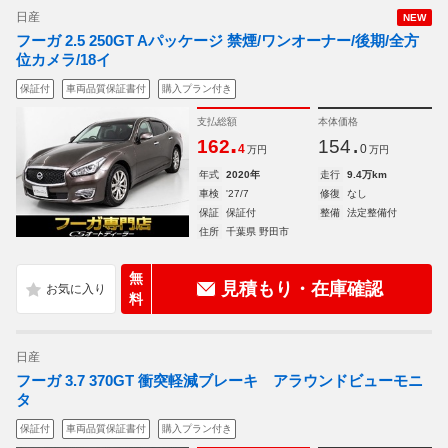
日産
NEW
フーガ 2.5 250GT Aパッケージ 禁煙/ワンオーナー/後期/全方
位カメラ/18イ
保証付
車両品質保証書付
購入プラン付き
支払総額
本体価格
.
.
162
154
4
0
万円
万円
年式
2020年
走行
9.4万km
車検
'27/7
修復
なし
保証
保証付
整備
法定整備付
住所
千葉県 野田市
無
見積もり・在庫確認
料
日産
フーガ 3.7 370GT 衝突軽減ブレーキ アラウンドビューモニ
タ
保証付
車両品質保証書付
購入プラン付き