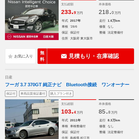
支払総額
本体価格
.
.
233
218
9
0
万円
万円
年式
2017年
走行
1.6万km
車検
'28/6
修復
なし
保証
保証付
整備
法定整備付
住所
大阪府 東大阪市
無
見積もり・在庫確認
料
日産
フーガ 3.7 370GT 純正ナビ Bluetooth接続 ワンオーナー
保証付
車両品質保証書付
購入プラン付き
支払総額
本体価格
.
.
103
85
4
8
万円
万円
年式
2011年
走行
8.3万km
車検
車検整備付
修復
なし
保証
保証付
整備
法定整備付
住所
島根県 松江市