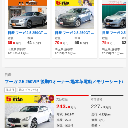
日産 フーガ 2.5 250GT 電動シート・クルーズコントロール・純正HD
日産 フーガ 2.5 250GT 電動メモリーシート/クルーズコントロール/
総額
本体
総額
本体
総額
本体
69
61
70
58
75
62
.8
万円
.8
万円
.0
万円
.8
万円
.0
万円
.
千葉県 野田市
埼玉県 越谷市
埼玉県 越谷市
2014年/4.9万km
2013年/7.0万km
2013年/7.1万km
日産
フーガ 2.5 250VIP 後期/1オーナー/黒本革電動メモリーシート/
保証付
購入プラン付き
支払総額
本体価格
.
.
243
227
0
8
万円
万円
年式
2018年
走行
4.1万km
車検
'27/3
修復
なし
保証
保証付
整備
-