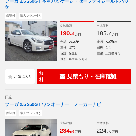
フーガ 2.5 250GT 本革パッケージ・セーフティシールドパッ
ケ
保証付
購入プラン付き
支払総額
本体価格
.
.
190
185
0
0
万円
万円
年式
2016年
走行
7.3万km
車検
'27/5
修復
なし
保証
保証付
整備
法定整備付
住所
兵庫県 伊丹市
無
見積もり・在庫確認
料
日産
フーガ 2.5 250GT ワンオーナー メーカーナビ
保証付
購入プラン付き
支払総額
本体価格
.
.
234
224
6
0
万円
万円