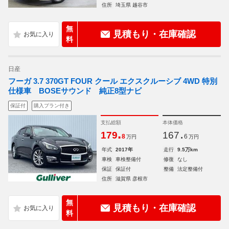
住所
埼玉県 越谷市
無
見積もり・在庫確認
料
日産
フーガ 3.7 370GT FOUR クール エクスクルーシブ 4WD 特別
仕様車 BOSEサウンド 純正8型ナビ
保証付
購入プラン付き
支払総額
本体価格
.
.
179
167
8
6
万円
万円
年式
2017年
走行
9.5万km
車検
車検整備付
修復
なし
保証
保証付
整備
法定整備付
住所
滋賀県 彦根市
無
見積もり・在庫確認
料