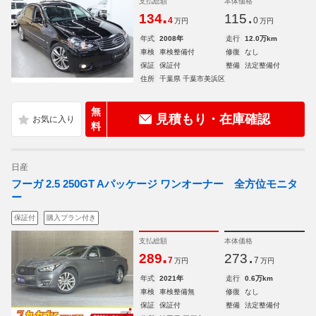
支払総額
本体価格
.
.
134
115
4
0
万円
万円
年式
2008年
走行
12.0万km
車検
車検整備付
修復
なし
保証
保証付
整備
法定整備付
住所
千葉県 千葉市美浜区
無
見積もり・在庫確認
料
日産
フーガ 2.5 250GT Aパッケージ ワンオーナー 全方位モニタ
ー
保証付
購入プラン付き
支払総額
本体価格
.
.
289
273
7
7
万円
万円
年式
2021年
走行
0.6万km
車検
車検整備無
修復
なし
保証
保証付
整備
法定整備付