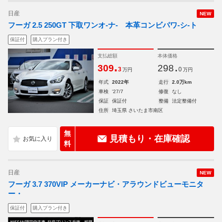
日産
NEW
フーガ 2.5 250GT 下取ワンオ-ナ- 本革コンビパワ-シ-ト
保証付
購入プラン付き
支払総額
本体価格
.
.
309
298
3
0
万円
万円
年式
2022年
走行
2.0万km
車検
'27/7
修復
なし
保証
保証付
整備
法定整備付
住所
埼玉県 さいたま市南区
無
見積もり・在庫確認
料
日産
NEW
フーガ 3.7 370VIP メーカーナビ・アラウンドビューモニタ
ー・
保証付
購入プラン付き