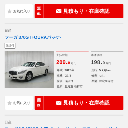
無
見積もり・在庫確認
料
日産
フーガ 370GTFOURAパッケ-
保証付
支払総額
本体価格
.
.
209
198
0
0
万円
万円
年式
2020年
走行
5.7万km
車検
'27/3
修復
なし
保証
保証付
整備
法定整備付
住所
北海道 石狩市
無
見積もり・在庫確認
料
日産