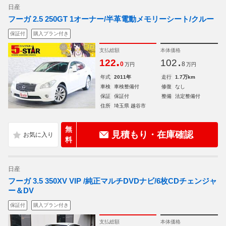
日産
フーガ 2.5 250GT 1オーナー/半革電動メモリーシート/クルー
保証付
購入プラン付き
支払総額
本体価格
.
.
122
102
0
8
万円
万円
年式
2011年
走行
1.7万km
車検
車検整備付
修復
なし
保証
保証付
整備
法定整備付
住所
埼玉県 越谷市
無
見積もり・在庫確認
料
日産
フーガ 3.5 350XV VIP /純正マルチDVDナビ/6枚CDチェンジャ
ー＆DV
保証付
購入プラン付き
支払総額
本体価格