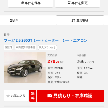
条件を保存
条件を変更
28
件
並び替え
日産
フーガ 2.5 250GT シートヒーター シートエアコン
保証付
車両品質保証書付
購入プラン付き
支払総額
本体価格
.
.
279
266
0
0
万円
万円
年式
2021年
走行
3.0万km
車検
'28/3
修復
なし
保証
保証付
整備
-
住所
千葉県 浦安市
無
見積もり・在庫確認
料