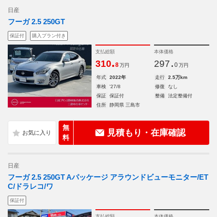
日産
フーガ 2.5 250GT
保証付
購入プラン付き
支払総額
本体価格
.
.
310
297
8
0
万円
万円
年式
2022年
走行
2.5万km
車検
'27/8
修復
なし
保証
保証付
整備
法定整備付
住所
静岡県 三島市
無
見積もり・在庫確認
料
日産
フーガ 2.5 250GT Aパッケージ アラウンドビューモニター/ET
C/ドラレコ/ワ
保証付
支払総額
本体価格