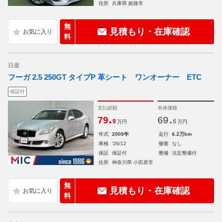
住所
兵庫県 姫路市
無
見積もり・在庫確認
料
日産
フーガ 2.5 250GT タイプP 革シート ワンオーナー ETC
保証付
支払総額
本体価格
.
.
79
69
9
6
万円
万円
年式
2009年
走行
6.2万km
車検
'26/12
修復
なし
保証
保証付
整備
法定整備付
住所
神奈川県 小田原市
無
見積もり・在庫確認
料