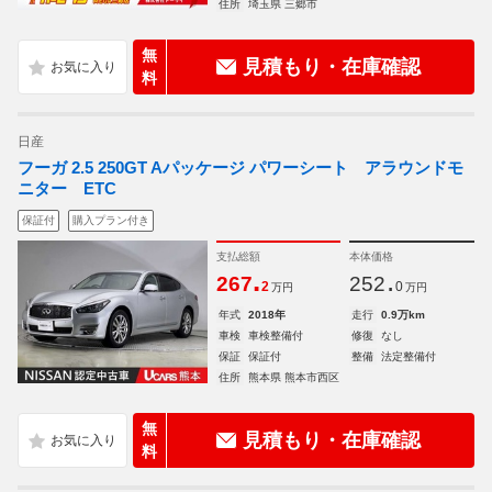
住所
埼玉県 三郷市
無
見積もり・在庫確認
料
日産
フーガ 2.5 250GT Aパッケージ パワーシート アラウンドモ
ニター ETC
保証付
購入プラン付き
支払総額
本体価格
.
.
267
252
2
0
万円
万円
年式
2018年
走行
0.9万km
車検
車検整備付
修復
なし
保証
保証付
整備
法定整備付
住所
熊本県 熊本市西区
無
見積もり・在庫確認
料