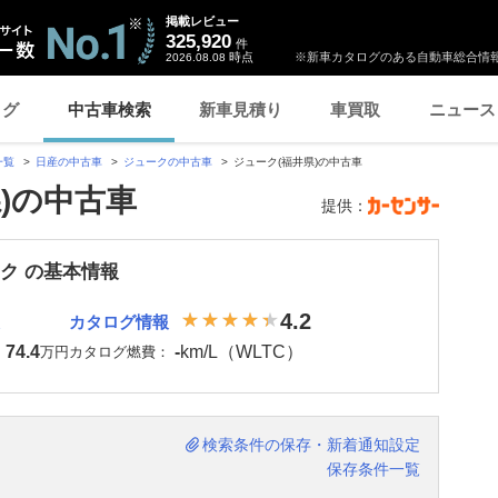
掲載レビュー
325,920
件
時点
※新車カタログのある自動車総合情報
2026.08.08
ログ
中古車検索
新車見積り
車買取
ニュース
一覧
日産の中古車
ジュークの中古車
ジューク(福井県)の中古車
)の中古車
提供：
ーク の基本情報
4.2
カタログ情報
74.4
-
km/L（WLTC）
：
万円
カタログ燃費：
検索条件の保存・新着通知設定
保存条件一覧