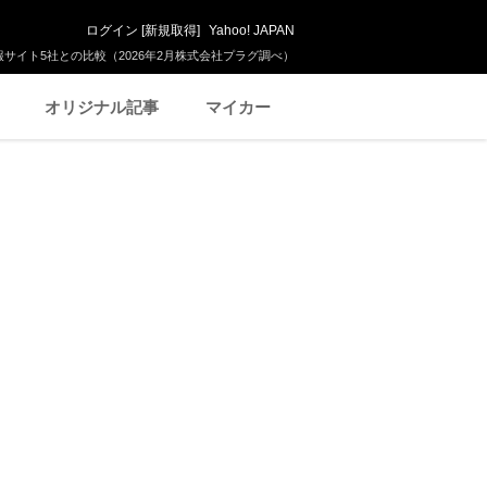
ログイン
[
新規取得
]
Yahoo! JAPAN
サイト5社との比較（2026年2月株式会社プラグ調べ）
オリジナル記事
マイカー