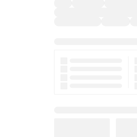
４ＷＤ
定期点検記録簿
ワンオーナーカー
過給機設定モデル（ターボ・スーパーチャージャ
ディスチャージドランプ
支払総顔あり
ク