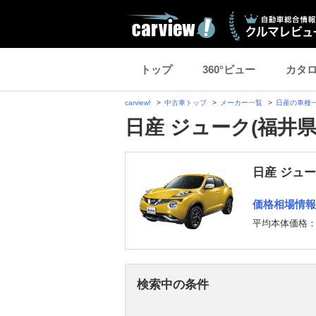
トップ
360°ビュー
カタ
carview!
中古車トップ
メーカー一覧
日産の車種
日産 ジューク(福井県
日産 ジュ
価格相場情報
平均本体価格
検索中の条件