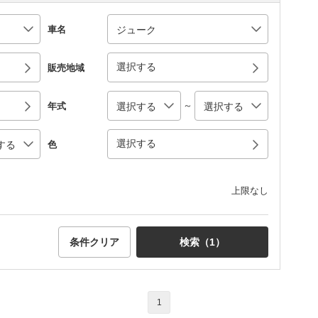
車名
選択する
販売地域
～
年式
選択する
色
上限なし
条件クリア
検索（
1
）
1