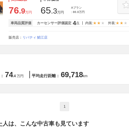
76
65
Aプラン
.9
.3
万円
万円
: 86.9万円
4
車両品質評価
カーセンサー評価認定
点
内装:
外装:
販売店：
リバティ 鯖江店
74
69,718
：
平均走行距離：
.4
万円
km
1
た人は、こんな中古車も見ています