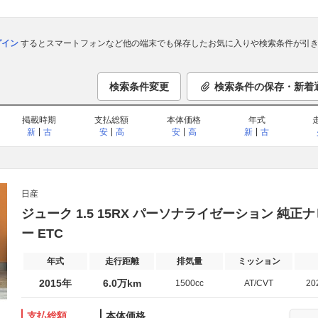
ログイン
するとスマートフォンなど他の端末でも保存したお気に入りや検索条件が引き
検索条件変更
検索条件の保存・新着
掲載時期
支払総額
本体価格
年式
新
古
安
高
安
高
新
古
日産
ジューク 1.5 15RX パーソナライゼーション 純正
ー ETC
年式
走行距離
排気量
ミッション
2015年
6.0万km
1500cc
AT/CVT
20
支払総額
本体価格