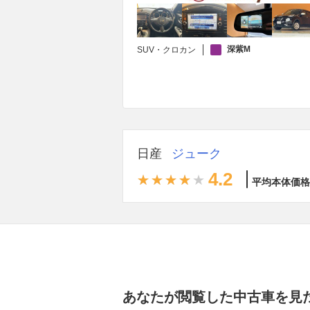
深紫M
SUV・クロカン
日産
ジューク
4.2
平均本体価格
あなたが閲覧した中古車を見