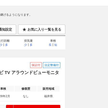
継げるようになります。
通知設定
お気に入り一覧を見る
走行距離
排気量
車検
少
多
少
多
長
短
保証付
法定整備付
ナビ TV アラウンドビューモニタ
車検
修復歴
販売地域
28年2月
なし
福井県