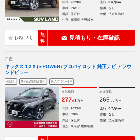
年式
2023年
走行
0.6万km
車検
'26/10
修復
なし
保証
保証付
整備
法定整備付
住所
福岡県 大野城市
無
見積もり・在庫確認
料
日産
キックス 1.2 X (e-POWER) プロパイロット 純正ナビ アラウ
ンドビュー
保証付
車両品質保証書付
購入プラン付き
支払総額
本体価格
.
.
277
265
1
8
万円
万円
年式
2025年
走行
0.7万km
車検
'28/6
修復
なし
保証
保証付
整備
法定整備付
住所
東京都 世田谷区