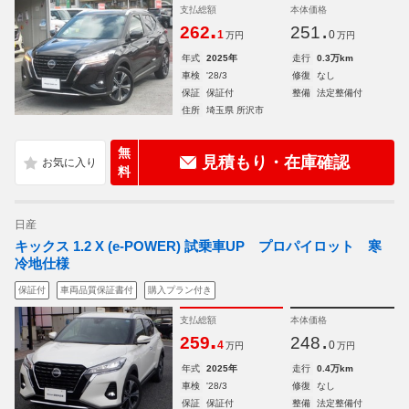
支払総額
本体価格
.
.
262
251
1
0
万円
万円
年式
2025年
走行
0.3万km
車検
'28/3
修復
なし
保証
保証付
整備
法定整備付
住所
埼玉県 所沢市
無
見積もり・在庫確認
料
日産
キックス 1.2 X (e-POWER) 試乗車UP プロパイロット 寒
冷地仕様
保証付
車両品質保証書付
購入プラン付き
支払総額
本体価格
.
.
259
248
4
0
万円
万円
年式
2025年
走行
0.4万km
車検
'28/3
修復
なし
保証
保証付
整備
法定整備付