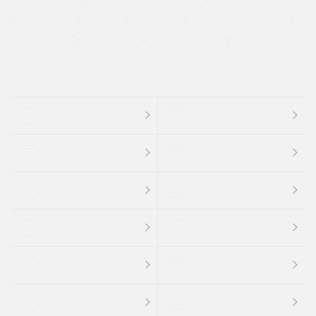
ETC
CDプレーヤー
カーナビゲーション
禁煙車
法定整備付き
保証付き
エアバッグ
ディスチャージドランプ
支払総顔あり
クーポンあり
車両品質評価書付
新着車両