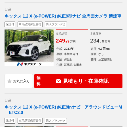
日産
キックス 1.2 X (e-POWER) 純正9型ナビ 全周囲カメラ 禁煙車
保証付
車両品質保証書付
購入プラン付き
支払総額
本体価格
.
.
249
234
9
0
万円
万円
年式
2023年
走行
0.3万km
車検
車検整備付
修復
なし
保証
保証付
整備
法定整備付
住所
群馬県 太田市
無
見積もり・在庫確認
料
日産
キックス 1.2 X (e-POWER) 純正9inナビ アラウンドビューM
ETC2.0
保証付
車両品質保証書付
購入プラン付き