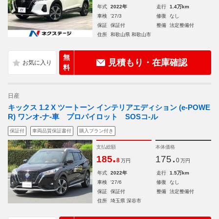
年式
2022年
走行
1.4万km
車検
'27/3
修復
なし
保証
保証付
整備
法定整備付
住所
和歌山県 和歌山市
無
見積もり・在庫確認
料
日産
キックス 1.2 X ツートーン インテリアエディション (e-POWE
R) ワンオ-ナ-車 プロパイロット SOSコ-ル
保証付
車両品質保証書付
購入プラン付き
支払総額
本体価格
.
.
185
175
8
0
万円
万円
年式
2022年
走行
1.5万km
車検
'27/6
修復
なし
保証
保証付
整備
法定整備付
住所
埼玉県 深谷市