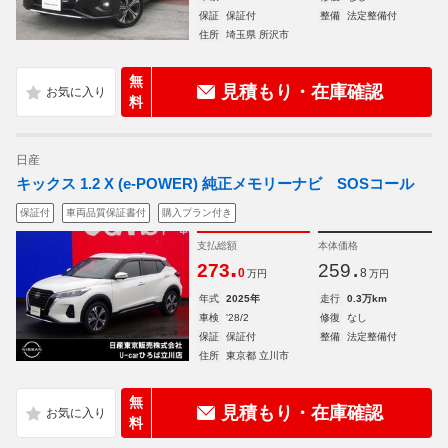
保証
保証付
整備
法定整備付
住所
埼玉県 所沢市
無
見積もり・在庫確認
料
日産
キックス 1.2 X (e-POWER) 純正メモリーナビ SOSコール
保証付
車両品質保証書付
購入プラン付き
支払総額
本体価格
.
.
273
259
0
8
万円
万円
年式
2025年
走行
0.3万km
車検
'28/2
修復
なし
保証
保証付
整備
法定整備付
住所
東京都 立川市
無
見積もり・在庫確認
料