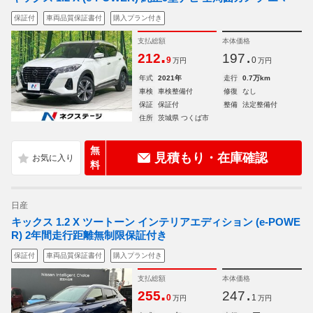
保証付
車両品質保証書付
購入プラン付き
支払総額
本体価格
.
.
212
197
9
0
万円
万円
年式
2021年
走行
0.7万km
車検
車検整備付
修復
なし
保証
保証付
整備
法定整備付
住所
茨城県 つくば市
無
見積もり・在庫確認
料
日産
キックス 1.2 X ツートーン インテリアエディション (e-POWE
R) 2年間走行距離無制限保証付き
保証付
車両品質保証書付
購入プラン付き
支払総額
本体価格
.
.
255
247
0
1
万円
万円