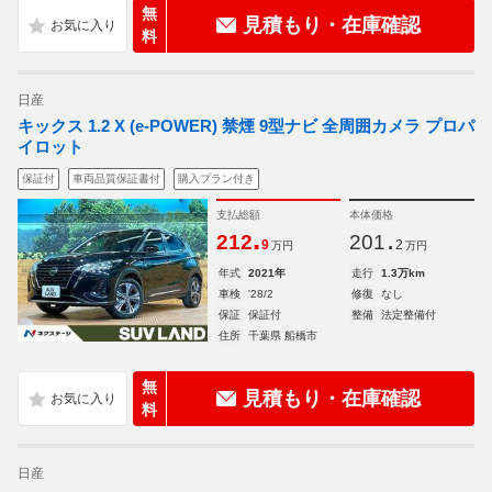
無
見積もり・在庫確認
料
日産
キックス 1.2 X (e-POWER) 禁煙 9型ナビ 全周囲カメラ プロパ
イロット
保証付
車両品質保証書付
購入プラン付き
支払総額
本体価格
.
.
212
201
9
2
万円
万円
年式
2021年
走行
1.3万km
車検
'28/2
修復
なし
保証
保証付
整備
法定整備付
住所
千葉県 船橋市
無
見積もり・在庫確認
料
日産