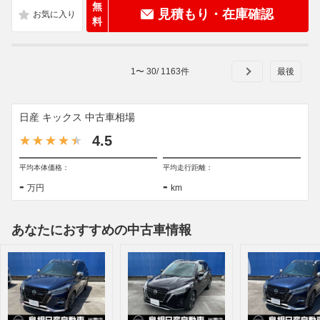
無
見積もり・在庫確認
料
1
〜
30
/
1163
件
日産 キックス 中古車相場
4.5
平均本体価格：
平均走行距離：
-
-
万円
km
あなたにおすすめの中古車情報