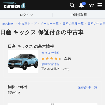
carview!
検索
通知
i
ログイン
ID新規取得
中古車トップ
メーカー一覧
日産の車種一覧
日産の中古
carview!
日産 キックス 保証付きの中古車
日産 キックス の基本情報
カタログ情報
4.5
価格相場情報
-
平均本体価格：
万円
検索中の条件
保存条件一覧
保証付き