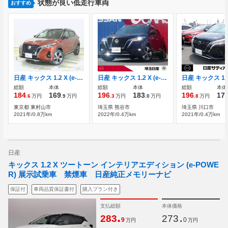
状態が良い低走行車両
おすすめ
日産 キックス 1.2 X (e-POWER) 禁煙車 ワンオーナー プロパイロット
日産 キックス 1.2 X (e-POWER) 禁煙車 プロパイロット 9インチナビ SOS
総額
本体
総額
本体
総額
本体
184
169
196
183
196
17
.6
万円
.9
万円
.3
万円
.0
万円
.8
万円
東京都 東村山市
埼玉県 熊谷市
埼玉県 川口市
2021年/0.8万km
2022年/0.4万km
2021年/0.4万km
日産
キックス 1.2 X ツートーン インテリアエディション (e-POWE
R) 展示試乗車 禁煙車 日産純正メモリーナビ
保証付
車両品質保証書付
購入プラン付き
支払総額
本体価格
.
.
283
273
9
0
万円
万円