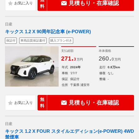
見積もり・在庫確認
料
日産
キックス 1.2 X 90周年記念車 (e-POWER)
保証付
車両品質保証書付
購入プラン付き
支払総額
本体価格
.
.
271
260
3
0
万円
万円
年式
2024年
走行
0.8万km
車検
'27/7
修復
なし
保証
保証付
整備
-
住所
千葉県 浦安市
無
見積もり・在庫確認
料
日産
キックス 1.2 X FOUR スタイルエディション(e-POWER) 4WD
禁煙車