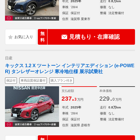
年式
2025年
走行
0.8万km
車検
'28/4
修復
なし
保証
保証付
整備
法定整備付
住所
滋賀県 栗東市
無
見積もり・在庫確認
料
日産
キックス 1.2 X ツートーン インテリアエディション (e-POWE
R) タンレザーオレンジ 寒冷地仕様 展示試乗社
保証付
車両品質保証書付
購入プラン付き
支払総額
本体価格
.
.
237
229
3
0
万円
万円
年式
2025年
走行
0.8万km
車検
'28/4
修復
なし
保証
保証付
整備
法定整備付
住所
滋賀県 彦根市
無