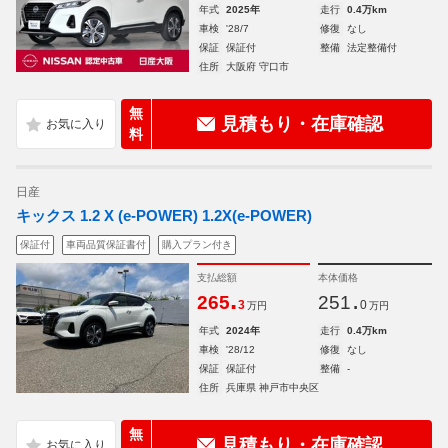
年式
2025年
走行
0.4万km
車検
'28/7
修復
なし
保証
保証付
整備
法定整備付
住所
大阪府 守口市
無
見積もり・在庫確認
料
日産
キックス 1.2 X (e-POWER) 1.2X(e-POWER)
保証付
車両品質保証書付
購入プラン付き
支払総額
本体価格
.
.
265
251
3
0
万円
万円
年式
2024年
走行
0.4万km
車検
'28/12
修復
なし
保証
保証付
整備
-
住所
兵庫県 神戸市中央区
無
見積もり・在庫確認