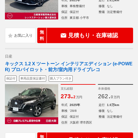
年式
2021年
走行
1.0万km
車検
車検整備付
修復
なし
保証
保証付
整備
法定整備付
住所
東京都 小平市
無
見積もり・在庫確認
料
日産
キックス 1.2 X ツートーン インテリアエディション (e-POWE
R) プロパイロット・前方/室内用ドライブレコ
保証付
車両品質保証書付
購入プラン付き
支払総額
本体価格
.
.
273
262
2
0
万円
万円
年式
2025年
走行
1.0万km
車検
'28/8
修復
なし
保証
保証付
整備
法定整備付
住所
大阪府 堺市西区
無