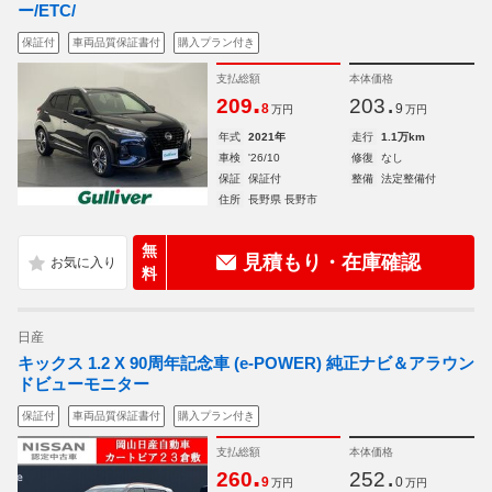
ー/ETC/
保証付
車両品質保証書付
購入プラン付き
支払総額
本体価格
.
.
209
203
8
9
万円
万円
年式
2021年
走行
1.1万km
車検
'26/10
修復
なし
保証
保証付
整備
法定整備付
住所
長野県 長野市
無
見積もり・在庫確認
料
日産
キックス 1.2 X 90周年記念車 (e-POWER) 純正ナビ＆アラウン
ドビューモニター
保証付
車両品質保証書付
購入プラン付き
支払総額
本体価格
.
.
260
252
9
0
万円
万円