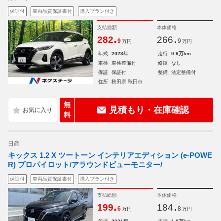
保証付
車両品質保証書付
購入プラン付き
支払総額
本体価格
.
.
282
266
9
9
万円
万円
年式
2023年
走行
0.9万km
車検
車検整備付
修復
なし
保証
保証付
整備
法定整備付
住所
秋田県 秋田市
無
見積もり・在庫確認
料
日産
キックス 1.2 X ツートーン インテリアエディション (e-POWE
R) プロパイロット/アラウンドビューモニター/
保証付
車両品質保証書付
購入プラン付き
支払総額
本体価格
.
.
199
184
6
8
万円
万円