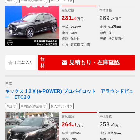
支払総額
本体価格
.
.
281
269
0
8
万円
万円
年式
2025年
走行
0.2万km
車検
'28/6
修復
なし
保証
保証付
整備
法定整備付
住所
東京都 立川市
無
見積もり・在庫確認
料
日産
キックス 1.2 X (e-POWER) プロパイロット アラウンドビュ
ー ETC2.0
保証付
車両品質保証書付
購入プラン付き
支払総額
本体価格
.
.
264
253
1
0
万円
万円
年式
2025年
走行
0.2万km
車検
'28/3
修復
なし