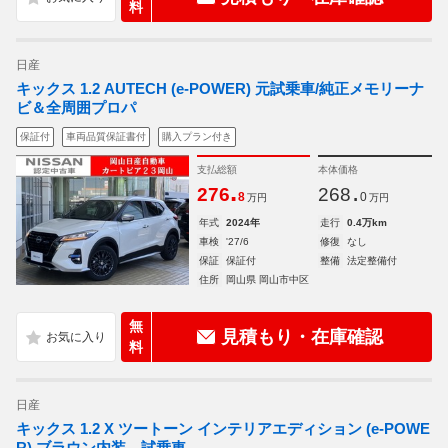
料
日産
キックス 1.2 AUTECH (e-POWER) 元試乗車/純正メモリーナ
ビ＆全周囲プロパ
保証付
車両品質保証書付
購入プラン付き
支払総額
本体価格
.
.
276
268
8
0
万円
万円
年式
2024年
走行
0.4万km
車検
'27/6
修復
なし
保証
保証付
整備
法定整備付
住所
岡山県 岡山市中区
無
見積もり・在庫確認
料
日産
キックス 1.2 X ツートーン インテリアエディション (e-POWE
R) ブラウン内装 試乗車