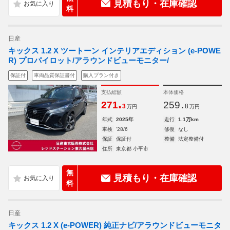
見積もり・在庫確認
料
日産
キックス 1.2 X ツートーン インテリアエディション (e-POWE
R) プロパイロット/アラウンドビューモニター/
保証付
車両品質保証書付
購入プラン付き
支払総額
本体価格
.
.
271
259
3
8
万円
万円
年式
2025年
走行
1.1万km
車検
'28/6
修復
なし
保証
保証付
整備
法定整備付
住所
東京都 小平市
無
見積もり・在庫確認
料
日産
キックス 1.2 X (e-POWER) 純正ナビ/アラウンドビューモニタ