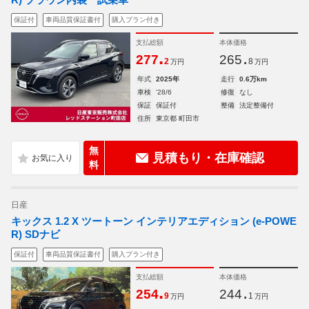
保証付
車両品質保証書付
購入プラン付き
支払総額
本体価格
.
.
277
265
2
8
万円
万円
年式
2025年
走行
0.6万km
車検
'28/6
修復
なし
保証
保証付
整備
法定整備付
住所
東京都 町田市
無
見積もり・在庫確認
料
日産
キックス 1.2 X ツートーン インテリアエディション (e-POWE
R) SDナビ
保証付
車両品質保証書付
購入プラン付き
支払総額
本体価格
.
.
254
244
9
1
万円
万円