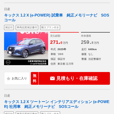
日産
キックス 1.2 X (e-POWER) 試乗車 純正メモリーナビ SOS
コール
保証付
車両品質保証書付
購入プラン付き
支払総額
本体価格
.
.
271
259
0
8
万円
万円
年式
2025年
走行
640km
車検
'28/6
修復
なし
保証
保証付
整備
法定整備付
住所
東京都 立川市
無
見積もり・在庫確認
料
日産
キックス 1.2 X ツートーン インテリアエディション (e-POWE
R) 社用車 純正メモリーナビ SOSコール
保証付
車両品質保証書付
購入プラン付き