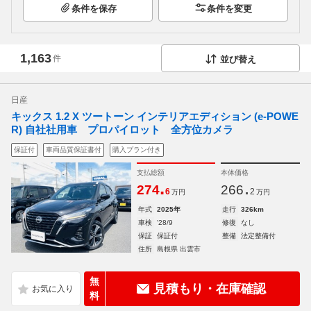
条件を保存
条件を変更
1,163
件
並び替え
日産
キックス 1.2 X ツートーン インテリアエディション (e-POWE
R) 自社社用車 プロパイロット 全方位カメラ
保証付
車両品質保証書付
購入プラン付き
支払総額
本体価格
.
.
274
266
6
2
万円
万円
年式
2025年
走行
326km
車検
'28/9
修復
なし
保証
保証付
整備
法定整備付
住所
島根県 出雲市
無
見積もり・在庫確認
料