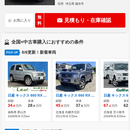
住所
埼玉県 越谷市
無
見積もり・在庫確認
料
全国×中古車購入におすすめの条件
8/8更新！新着車両
PICK UP
日産 キックス 660 RX 4WD ターボ(車検2年・新品バッテリー付)基本装
日産 キックス 660 RX 4WD ナビテレビ シートヒーター
総額
本体
総額
本体
総額
本体
34
28
45
37
67
62
.8
万円
.8
万円
.8
万円
.8
万円
.4
万円
.
福島県 郡山市
北海道 札幌市北区
北海道 苫小牧市
2009年/9.5万km
2011年/9.5万km
2009年/8.9万km