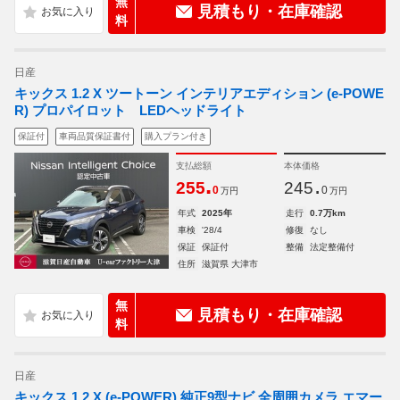
無
見積もり・在庫確認
料
日産
キックス 1.2 X ツートーン インテリアエディション (e-POWE
R) プロパイロット LEDヘッドライト
保証付
車両品質保証書付
購入プラン付き
支払総額
本体価格
.
.
255
245
0
0
万円
万円
年式
2025年
走行
0.7万km
車検
'28/4
修復
なし
保証
保証付
整備
法定整備付
住所
滋賀県 大津市
無
見積もり・在庫確認
料
日産
キックス 1.2 X (e-POWER) 純正9型ナビ 全周囲カメラ エマー