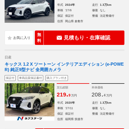
年式
2024年
走行
1.3万km
車検
'27/6
修復
なし
保証
保証付
整備
法定整備付
住所
岡山県 倉敷市
無
見積もり・在庫確認
料
日産
キックス 1.2 X ツートーン インテリアエディション (e-POWE
R) 純正9型ナビ 全周囲カメラ
保証付
車両品質保証書付
購入プラン付き
支払総額
本体価格
.
.
219
208
9
4
万円
万円
年式
2020年
走行
1.3万km
車検
'27/11
修復
なし
保証
保証付
整備
法定整備付
住所
福岡県 筑後市