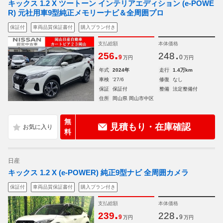
キックス 1.2 X ツートーン インテリアエディション (e-POWE
R) 元社用車9型純正メモリーナビ＆全周囲プロ
保証付
車両品質保証書付
購入プラン付き
支払総額
本体価格
.
.
256
248
9
0
万円
万円
年式
2024年
走行
1.4万km
車検
'27/6
修復
なし
保証
保証付
整備
法定整備付
住所
岡山県 岡山市中区
無
見積もり・在庫確認
料
日産
キックス 1.2 X (e-POWER) 純正9型ナビ 全周囲カメラ
保証付
車両品質保証書付
購入プラン付き
支払総額
本体価格
.
.
239
228
9
9
万円
万円