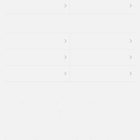
４ＷＤ
定期点検記録簿
ワンオーナーカー
福祉車両
メーカー系販売店取り扱い車
修復歴無し
アルミホイール
寒冷地仕様車
過給機設定モデル（ターボ・スーパーチャージャーなど)