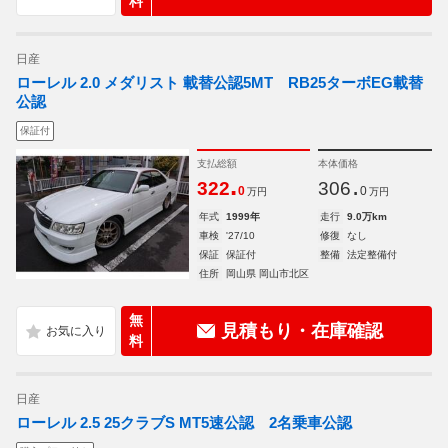
料
日産
ローレル 2.0 メダリスト 載替公認5MT RB25ターボEG載替
公認
保証付
支払総額
本体価格
.
.
322
306
0
0
万円
万円
年式
1999年
走行
9.0万km
車検
'27/10
修復
なし
保証
保証付
整備
法定整備付
住所
岡山県 岡山市北区
無
見積もり・在庫確認
料
日産
ローレル 2.5 25クラブS MT5速公認 2名乗車公認