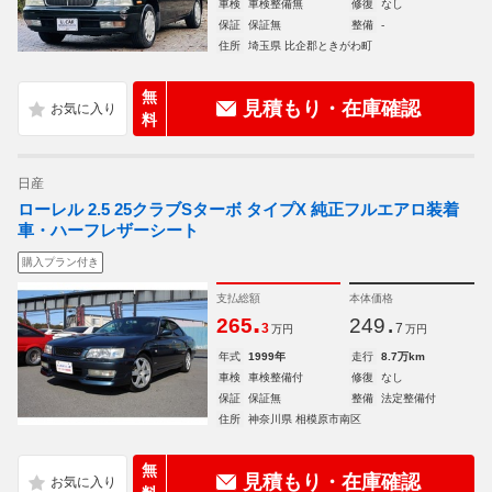
車検
車検整備無
修復
なし
保証
保証無
整備
-
住所
埼玉県 比企郡ときがわ町
無
見積もり・在庫確認
料
日産
ローレル 2.5 25クラブSターボ タイプX 純正フルエアロ装着
車・ハーフレザーシート
購入プラン付き
支払総額
本体価格
.
.
265
249
3
7
万円
万円
年式
1999年
走行
8.7万km
車検
車検整備付
修復
なし
保証
保証無
整備
法定整備付
住所
神奈川県 相模原市南区
無
見積もり・在庫確認