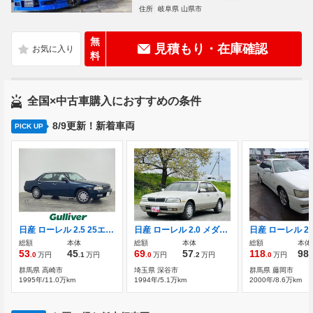
住所
岐阜県 山県市
無
見積もり・在庫確認
料
全国×中古車購入におすすめの条件
8/9更新！新着車両
PICK UP
日産 ローレル 2.5 25エクセル 4WD 4WD CDプレーヤー 純正フロアマット
日産 ローレル 2.0 メダリスト
総額
本体
総額
本体
総額
本体
53
45
69
57
118
98
.0
万円
.1
万円
.0
万円
.2
万円
.0
万円
.
群馬県 高崎市
埼玉県 深谷市
群馬県 藤岡市
1995年/11.0万km
1994年/5.1万km
2000年/8.6万km