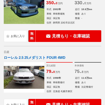
.
.
350
330
0
0
万円
万円
年式
2002年
走行
10.6万km
車検
車検整備無
修復
あり
保証
保証無
整備
-
住所
静岡県 浜松市浜北区
無
見積もり・在庫確認
料
日産
ローレル 2.5 25メダリスト FOUR 4WD
支払総額
本体価格
.
.
79
75
8
8
万円
万円
年式
1998年
走行
11.0万km
車検
車検整備付
修復
あり
保証
保証無
整備
法定整備付
住所
北海道 札幌市東区
無
見積もり・在庫確認