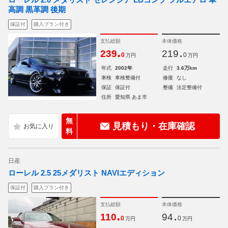
高調 黒革調 後期
保証付
購入プラン付き
支払総額
本体価格
.
.
239
219
0
0
万円
万円
年式
2002年
走行
3.6万km
車検
車検整備付
修復
なし
保証
保証付
整備
法定整備付
住所
愛知県 あま市
無
見積もり・在庫確認
料
日産
ローレル 2.5 25メダリスト NAVIエディション
保証付
購入プラン付き
支払総額
本体価格
.
.
110
94
0
0
万円
万円