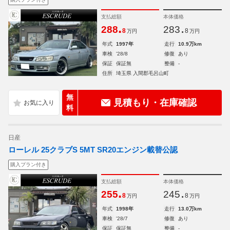
支払総額
本体価格
.
.
288
283
8
8
万円
万円
年式
1997年
走行
10.9万km
車検
'28/8
修復
あり
保証
保証無
整備
-
住所
埼玉県 入間郡毛呂山町
無
見積もり・在庫確認
料
日産
ローレル 25クラブS 5MT SR20エンジン載替公認
購入プラン付き
支払総額
本体価格
.
.
255
245
8
8
万円
万円
年式
1998年
走行
13.0万km
車検
'28/7
修復
あり
保証
保証無
整備
-