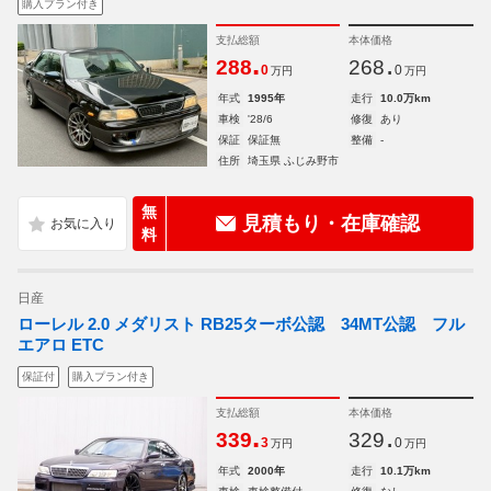
購入プラン付き
支払総額
本体価格
.
.
288
268
0
0
万円
万円
年式
1995年
走行
10.0万km
車検
'28/6
修復
あり
保証
保証無
整備
-
住所
埼玉県 ふじみ野市
無
見積もり・在庫確認
料
日産
ローレル 2.0 メダリスト RB25ターボ公認 34MT公認 フル
エアロ ETC
保証付
購入プラン付き
支払総額
本体価格
.
.
339
329
3
0
万円
万円
年式
2000年
走行
10.1万km