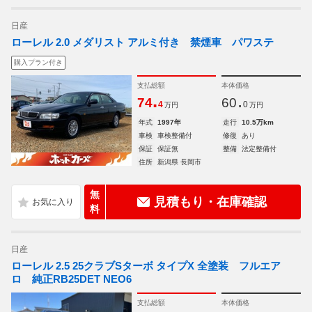
日産
ローレル 2.0 メダリスト アルミ付き 禁煙車 パワステ
購入プラン付き
支払総額
本体価格
.
.
74
60
4
0
万円
万円
年式
1997年
走行
10.5万km
車検
車検整備付
修復
あり
保証
保証無
整備
法定整備付
住所
新潟県 長岡市
無
見積もり・在庫確認
料
日産
ローレル 2.5 25クラブSターボ タイプX 全塗装 フルエア
ロ 純正RB25DET NEO6
支払総額
本体価格