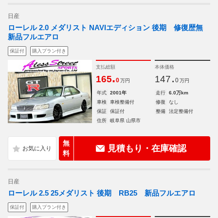
日産
ローレル 2.0 メダリスト NAVIエディション 後期 修復歴無
新品フルエアロ
保証付
購入プラン付き
支払総額
本体価格
.
.
165
147
0
0
万円
万円
年式
2001年
走行
6.0万km
車検
車検整備付
修復
なし
保証
保証付
整備
法定整備付
住所
岐阜県 山県市
無
見積もり・在庫確認
料
日産
ローレル 2.5 25メダリスト 後期 RB25 新品フルエアロ
保証付
購入プラン付き