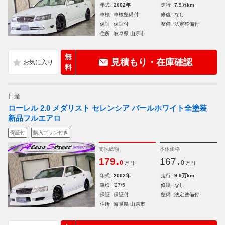
年式
2002年
走行
7.9万km
車検
車検整備付
修復
なし
保証
保証付
整備
法定整備付
住所
岐阜県 山県市
無
見積もり・在庫確認
料
日産
ローレル 2.0 メダリスト セレンシア パールホワイト全塗装
新品フルエアロ
保証付
購入プラン付き
支払総額
本体価格
.
.
179
167
0
0
万円
万円
年式
2002年
走行
9.9万km
車検
'27/5
修復
なし
保証
保証付
整備
法定整備付
住所
岐阜県 山県市