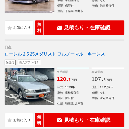
車検
車検整備付
修復
なし
保証
保証付
整備
法定整備付
住所
千葉県 白井市
無
見積もり・在庫確認
料
日産
ローレル 2.5 25メダリスト フルノーマル キーレス
保証付
購入プラン付き
支払総額
本体価格
.
.
120
107
7
8
万円
万円
年式
1999年
走行
10.2万km
車検
車検整備付
修復
なし
保証
保証付
整備
法定整備付
住所
埼玉県 坂戸市
無
見積もり・在庫確認
料