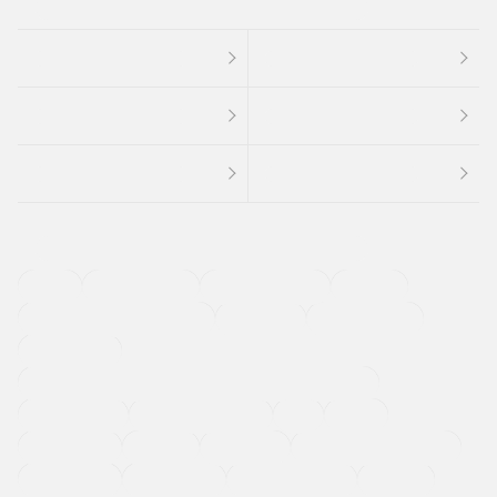
４ＷＤ
定期点検記録簿
ワンオーナーカー
福祉車両
メーカー系販売店取り扱い車
修復歴無し
アルミホイール
寒冷地仕様車
過給機設定モデル（ターボ・スーパーチャージャーなど)
ETC
CDプレーヤー
カーナビゲーション
禁煙車
法定整備付き
保証付き
エアバッグ
ディスチャージドランプ
支払総顔あり
クーポンあり
車両品質評価書付
新着車両