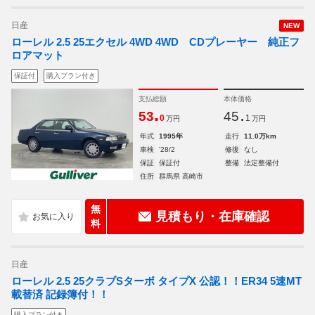
日産
NEW
ローレル 2.5 25エクセル 4WD 4WD CDプレーヤー 純正フ
ロアマット
保証付
購入プラン付き
支払総額
本体価格
.
.
53
45
0
1
万円
万円
年式
1995年
走行
11.0万km
車検
'28/2
修復
なし
保証
保証付
整備
法定整備付
住所
群馬県 高崎市
無
見積もり・在庫確認
料
日産
ローレル 2.5 25クラブSターボ タイプX 公認！！ER34 5速MT
載替済 記録簿付！！
購入プラン付き