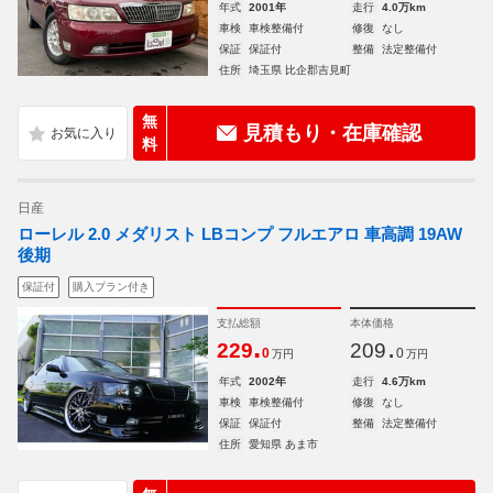
年式
2001年
走行
4.0万km
車検
車検整備付
修復
なし
保証
保証付
整備
法定整備付
住所
埼玉県 比企郡吉見町
無
見積もり・在庫確認
料
日産
ローレル 2.0 メダリスト LBコンプ フルエアロ 車高調 19AW
後期
保証付
購入プラン付き
支払総額
本体価格
.
.
229
209
0
0
万円
万円
年式
2002年
走行
4.6万km
車検
車検整備付
修復
なし
保証
保証付
整備
法定整備付
住所
愛知県 あま市