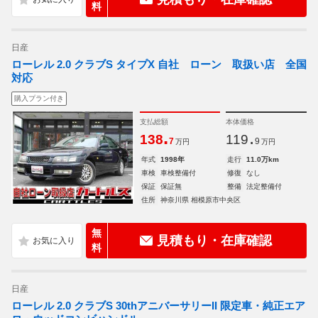
料
日産
ローレル 2.0 クラブS タイプX 自社 ローン 取扱い店 全国
対応
購入プラン付き
支払総額
本体価格
.
.
138
119
7
9
万円
万円
年式
1998年
走行
11.0万km
車検
車検整備付
修復
なし
保証
保証無
整備
法定整備付
住所
神奈川県 相模原市中央区
無
見積もり・在庫確認
料
日産
ローレル 2.0 クラブS 30thアニバーサリーII 限定車・純正エア