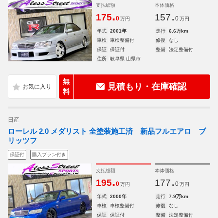
支払総額
本体価格
.
.
175
157
0
0
万円
万円
年式
2001年
走行
6.6万km
車検
車検整備付
修復
なし
保証
保証付
整備
法定整備付
住所
岐阜県 山県市
無
見積もり・在庫確認
料
日産
ローレル 2.0 メダリスト 全塗装施工済 新品フルエアロ ブ
リッツフ
保証付
購入プラン付き
支払総額
本体価格
.
.
195
177
0
0
万円
万円
年式
2000年
走行
7.9万km
車検
車検整備付
修復
なし
保証
保証付
整備
法定整備付