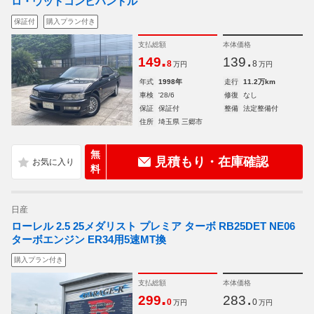
ロ・ウッドコンビハンドル
保証付
購入プラン付き
支払総額
本体価格
.
.
149
139
8
8
万円
万円
年式
1998年
走行
11.2万km
車検
'28/6
修復
なし
保証
保証付
整備
法定整備付
住所
埼玉県 三郷市
無
見積もり・在庫確認
料
日産
ローレル 2.5 25メダリスト プレミア ターボ RB25DET NE06
ターボエンジン ER34用5速MT換
購入プラン付き
支払総額
本体価格
.
.
299
283
0
0
万円
万円