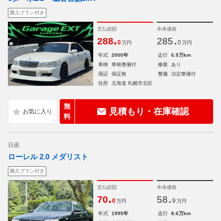
購入プラン付き
支払総額
本体価格
.
.
288
285
0
0
万円
万円
年式
2000年
走行
6.9万km
車検
車検整備付
修復
あり
保証
保証無
整備
法定整備付
住所
北海道 札幌市北区
無
見積もり・在庫確認
料
日産
ローレル 2.0 メダリスト
購入プラン付き
支払総額
本体価格
.
.
70
58
0
9
万円
万円
年式
1995年
走行
8.6万km