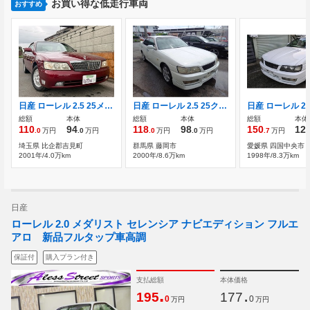
お買い得な低走行車両
おすすめ
日産 ローレル 2.5 25メダリスト NAVIエディション
日産 ローレル 2.5 25クラブS 純正フルエアロ
総額
本体
総額
本体
総額
本体
110
94
118
98
150
12
.0
万円
.0
万円
.0
万円
.0
万円
.7
万円
埼玉県 比企郡吉見町
群馬県 藤岡市
愛媛県 四国中央市
2001年/4.0万km
2000年/8.6万km
1998年/8.3万km
日産
ローレル 2.0 メダリスト セレンシア ナビエディション フルエ
アロ 新品フルタップ車高調
保証付
購入プラン付き
支払総額
本体価格
.
.
195
177
0
0
万円
万円