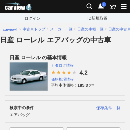
carview!
検索
通知
i
ログイン
ID新規取得
中古車トップ
メーカー一覧
日産の車種一覧
日産の中古
carview!
日産 ローレル エアバッグの中古車
日産 ローレル の基本情報
カタログ情報
4.2
価格相場情報
185.3
平均本体価格：
万円
検索中の条件
保存条件一覧
エアバッグ