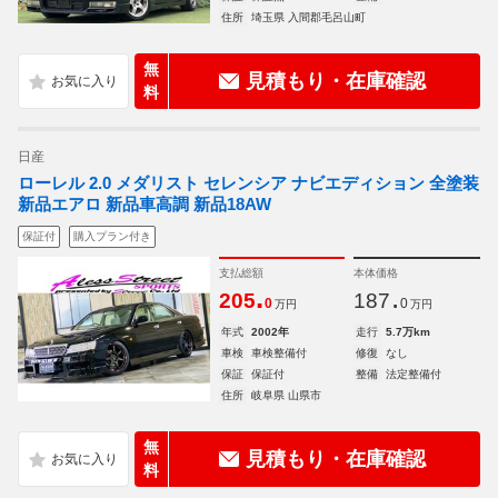
住所
埼玉県 入間郡毛呂山町
無
見積もり・在庫確認
料
日産
ローレル 2.0 メダリスト セレンシア ナビエディション 全塗装
新品エアロ 新品車高調 新品18AW
保証付
購入プラン付き
支払総額
本体価格
.
.
205
187
0
0
万円
万円
年式
2002年
走行
5.7万km
車検
車検整備付
修復
なし
保証
保証付
整備
法定整備付
住所
岐阜県 山県市
無
見積もり・在庫確認
料