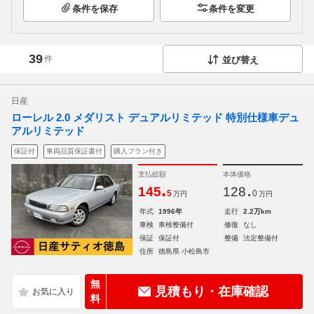
条件を保存
条件を変更
39
件
並び替え
日産
ローレル 2.0 メダリスト デュアルリミテッド 特別仕様車デュ
アルリミテッド
保証付
車両品質保証書付
購入プラン付き
支払総額
本体価格
.
.
145
128
5
0
万円
万円
年式
1996年
走行
2.2万km
車検
車検整備付
修復
なし
保証
保証付
整備
法定整備付
住所
徳島県 小松島市
無
見積もり・在庫確認
料