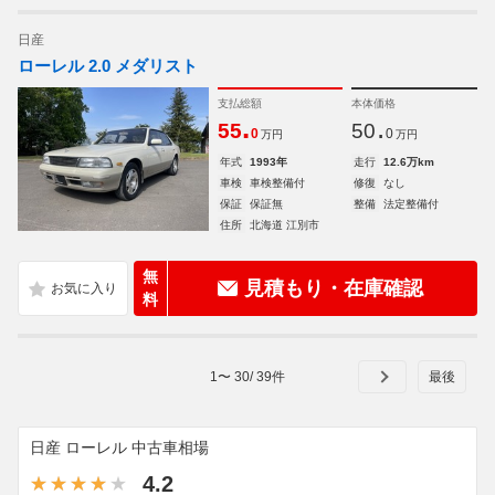
日産
ローレル 2.0 メダリスト
支払総額
本体価格
.
.
55
50
0
0
万円
万円
年式
1993年
走行
12.6万km
車検
車検整備付
修復
なし
保証
保証無
整備
法定整備付
住所
北海道 江別市
無
見積もり・在庫確認
料
1
〜
30
/
39
件
日産 ローレル 中古車相場
4.2