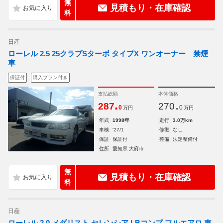
無
見積もり・在庫確認
料
日産
ローレル 2.5 25クラブSターボ タイプX ワンオーナー 禁煙
車
保証付
購入プラン付き
支払総額
本体価格
.
.
287
270
0
0
万円
万円
年式
1998年
走行
3.0万km
車検
'27/1
修復
なし
保証
保証付
整備
法定整備付
住所
愛知県 大府市
無
見積もり・在庫確認
料
日産
ローレル 2.0 メダリスト セレンシア LBコンプ フルエアロ 車