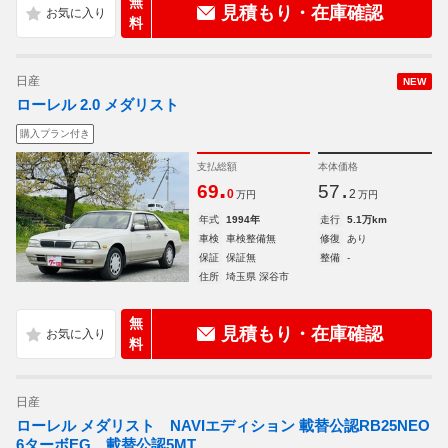
無
見積もり・在庫確認
料
日産
NEW
ローレル 2.0 メダリスト
購入プラン付き
支払総額
本体価格
.
.
69
57
0
2
万円
万円
年式
1994年
走行
5.1万km
車検
車検整備無
修復
あり
保証
保証無
整備
-
住所
埼玉県 深谷市
無
見積もり・在庫確認
料
日産
ローレル メダリスト NAVIエディション 載替公認RB25NEO
6ターボEG 載替公認5MT