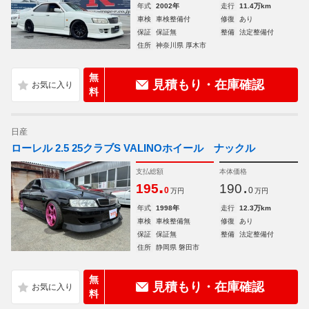
年式
2002年
走行
11.4万km
車検
車検整備付
修復
あり
保証
保証無
整備
法定整備付
住所
神奈川県 厚木市
無
見積もり・在庫確認
料
日産
ローレル 2.5 25クラブS VALINOホイール ナックル
支払総額
本体価格
.
.
195
190
0
0
万円
万円
年式
1998年
走行
12.3万km
車検
車検整備無
修復
あり
保証
保証無
整備
法定整備付
住所
静岡県 磐田市
無
見積もり・在庫確認
料