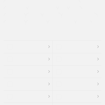
過給機設定モデル（ターボ・スーパーチャージャーなど)
ETC
CDプレーヤー
カーナビゲーション
禁煙車
法定整備付き
保証付き
エアバッグ
ディスチャージドランプ
支払総顔あり
クーポンあり
車両品質評価書付
新着車両