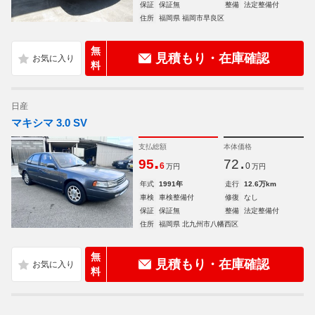
保証
保証無
整備
法定整備付
住所
福岡県 福岡市早良区
無
見積もり・在庫確認
料
日産
マキシマ 3.0 SV
支払総額
本体価格
.
.
95
72
6
0
万円
万円
年式
1991年
走行
12.6万km
車検
車検整備付
修復
なし
保証
保証無
整備
法定整備付
住所
福岡県 北九州市八幡西区
無
見積もり・在庫確認
料