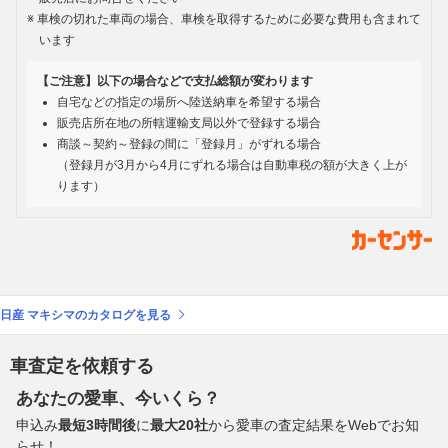
車検の切れた車両の場合、車検を取得するために必要な費用も含まれて
います
【ご注意】以下の場合などで支払総額が変わります
自宅などの指定の場所へ陸送納車を希望する場合
販売店所在地の所轄運輸支局以外で登録する場合
商談～契約～登録の間に「登録月」がずれる場合
（登録月が3月から4月にずれる場合は自動車税の額が大きく上が
ります）
日産 マキシマのカタログを見る
車査定を依頼する
あなたの愛車、今いくら？
申込み
最短3時間後
に
最大20社
から愛車の査定結果をWebでお知
らせ！