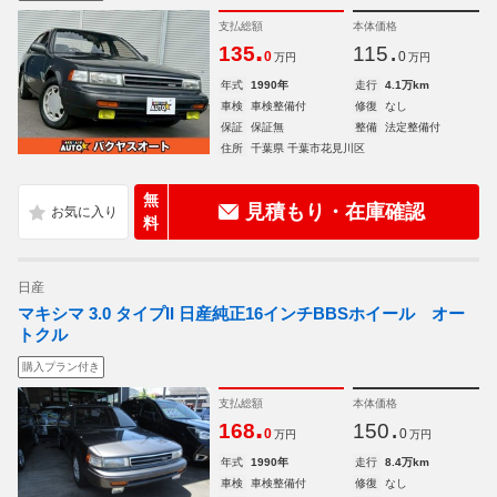
支払総額
本体価格
.
.
135
115
0
0
万円
万円
年式
1990年
走行
4.1万km
車検
車検整備付
修復
なし
保証
保証無
整備
法定整備付
住所
千葉県 千葉市花見川区
無
見積もり・在庫確認
料
日産
マキシマ 3.0 タイプII 日産純正16インチBBSホイール オー
トクル
購入プラン付き
支払総額
本体価格
.
.
168
150
0
0
万円
万円
年式
1990年
走行
8.4万km
車検
車検整備付
修復
なし