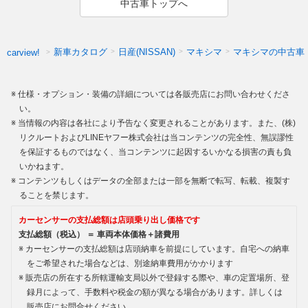
中古車トップへ
新車カタログ
日産(NISSAN)
マキシマ
マキシマの中古車
carview!
仕様・オプション・装備の詳細については各販売店にお問い合わせくださ
い。
当情報の内容は各社により予告なく変更されることがあります。また、(株)
リクルートおよびLINEヤフー株式会社は当コンテンツの完全性、無誤謬性
を保証するものではなく、当コンテンツに起因するいかなる損害の責も負
いかねます。
コンテンツもしくはデータの全部または一部を無断で転写、転載、複製す
ることを禁じます。
カーセンサーの支払総額は店頭乗り出し価格です
支払総額（税込） ＝ 車両本体価格＋諸費用
カーセンサーの支払総額は店頭納車を前提にしています。自宅への納車
をご希望された場合などは、別途納車費用がかかります
販売店の所在する所轄運輸支局以外で登録する際や、車の定置場所、登
録月によって、手数料や税金の額が異なる場合があります。詳しくは
販売店にお問合せください