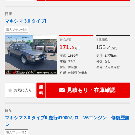
日産
マキシマ 3.0 タイプI
購入プラン付き
支払総額
本体価格
.
.
171
155
0
0
万円
万円
年式
1990年
走行
1.7万km
車検
'27/2
修復
なし
保証
保証無
整備
法定整備付
住所
茨城県 神栖市
無
見積もり・在庫確認
料
日産
マキシマ 3.0 タイプII 走行41000キロ V6エンジン 修復歴無
し
購入プラン付き