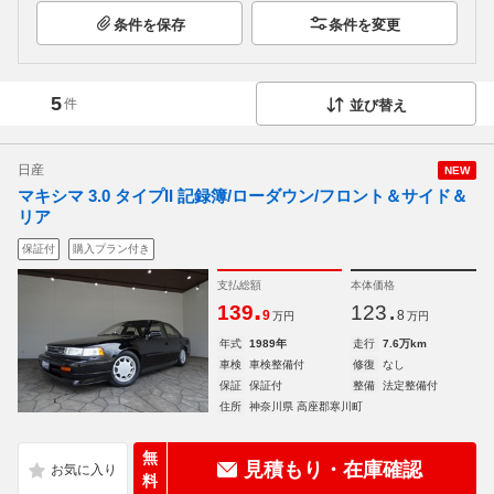
条件を保存
条件を変更
5
件
並び替え
日産
NEW
マキシマ 3.0 タイプII 記録簿/ローダウン/フロント＆サイド＆
リア
保証付
購入プラン付き
支払総額
本体価格
.
.
139
123
9
8
万円
万円
年式
1989年
走行
7.6万km
車検
車検整備付
修復
なし
保証
保証付
整備
法定整備付
住所
神奈川県 高座郡寒川町
無
見積もり・在庫確認
料