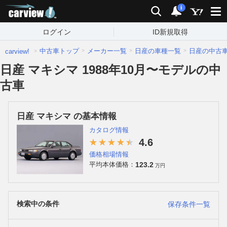
carview!
検索
通知
i
ログイン
ID新規取得
中古車トップ
メーカー一覧
日産の車種一覧
日産の中古
carview!
日産 マキシマ 1988年10月〜モデルの中
古車
日産 マキシマ の基本情報
カタログ情報
4.6
価格相場情報
123.2
平均本体価格：
万円
検索中の条件
保存条件一覧