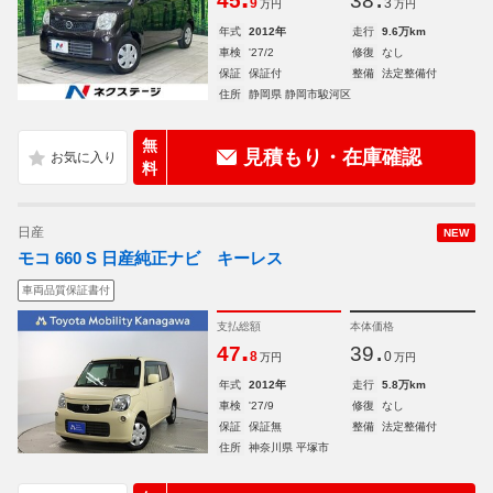
45
38
9
3
万円
万円
年式
2012年
走行
9.6万km
車検
'27/2
修復
なし
保証
保証付
整備
法定整備付
住所
静岡県 静岡市駿河区
無
見積もり・在庫確認
料
日産
NEW
モコ 660 S 日産純正ナビ キーレス
車両品質保証書付
支払総額
本体価格
.
.
47
39
8
0
万円
万円
年式
2012年
走行
5.8万km
車検
'27/9
修復
なし
保証
保証無
整備
法定整備付
住所
神奈川県 平塚市