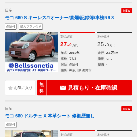
日産
NEW
モコ 660 S キーレス/1オーナー/禁煙/記録簿/車検R9.3
保証付
購入プラン付き
支払総額
本体価格
.
.
27
25
0
0
万円
万円
年式
2010年
走行
2.6万km
車検
'27/3
修復
なし
保証
保証付
整備
-
住所
神奈川県 秦野市
無
見積もり・在庫確認
料
日産
NEW
モコ 660 ドルチェ X 本革シート 修復歴無し
保証付
支払総額
本体価格