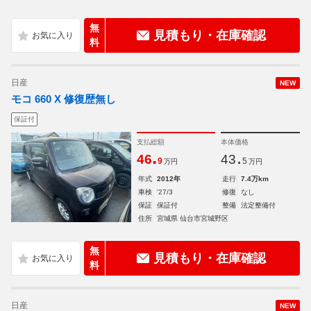
無
見積もり・在庫確認
料
日産
NEW
モコ 660 X 修復歴無し
保証付
支払総額
本体価格
.
.
46
43
9
5
万円
万円
年式
2012年
走行
7.4万km
車検
'27/3
修復
なし
保証
保証付
整備
法定整備付
住所
宮城県 仙台市宮城野区
無
見積もり・在庫確認
料
日産
NEW