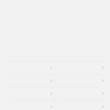
メーカー系販売店取り扱い車
修復歴無し
アルミホイール
寒冷地仕様車
過給機設定モデル（ターボ・スーパーチャージャーなど)
ETC
CDプレーヤー
カーナビゲーション
禁煙車
法定整備付き
保証付き
エアバッグ
ディスチャージドランプ
支払総顔あり
クーポンあり
車両品質評価書付
新着車両