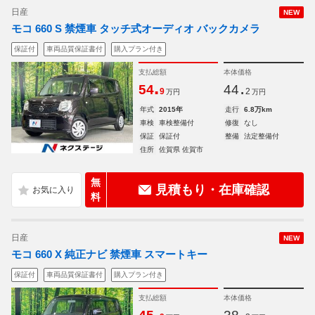
日産
NEW
モコ 660 S 禁煙車 タッチ式オーディオ バックカメラ
保証付
車両品質保証書付
購入プラン付き
支払総額
本体価格
.
.
54
44
9
2
万円
万円
年式
2015年
走行
6.8万km
車検
車検整備付
修復
なし
保証
保証付
整備
法定整備付
住所
佐賀県 佐賀市
無
見積もり・在庫確認
料
日産
NEW
モコ 660 X 純正ナビ 禁煙車 スマートキー
保証付
車両品質保証書付
購入プラン付き
支払総額
本体価格
.
.