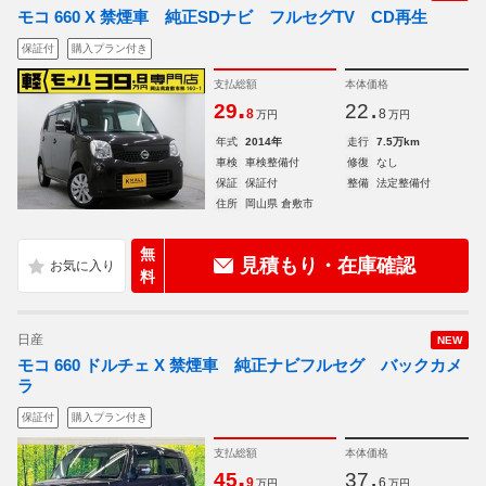
モコ 660 X 禁煙車 純正SDナビ フルセグTV CD再生
保証付
購入プラン付き
支払総額
本体価格
.
.
29
22
8
8
万円
万円
年式
2014年
走行
7.5万km
車検
車検整備付
修復
なし
保証
保証付
整備
法定整備付
住所
岡山県 倉敷市
無
見積もり・在庫確認
料
日産
NEW
モコ 660 ドルチェ X 禁煙車 純正ナビフルセグ バックカメ
ラ
保証付
購入プラン付き
支払総額
本体価格
.
.
45
37
9
6
万円
万円