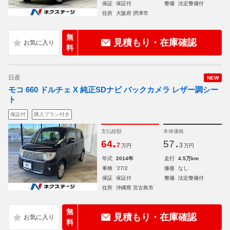
保証
保証付
整備
法定整備付
住所
大阪府 摂津市
無
見積もり・在庫確認
料
日産
NEW
モコ 660 ドルチェ X 純正SDナビ バックカメラ レザー調シー
ト
保証付
購入プラン付き
支払総額
本体価格
.
.
64
57
7
3
万円
万円
年式
2014年
走行
4.5万km
車検
'27/2
修復
なし
保証
保証付
整備
法定整備付
住所
沖縄県 宮古島市
無
見積もり・在庫確認
料