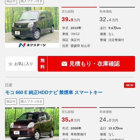
保証付
購入プラン付き
支払総額
本体価格
.
.
39
32
9
4
万円
万円
年式
2013年
走行
9.6万km
車検
'26/12
修復
なし
保証
保証付
整備
法定整備付
住所
愛媛県 松山市
無
見積もり・在庫確認
料
日産
NEW
モコ 660 E 純正HDDナビ 禁煙車 スマートキー
保証付
購入プラン付き
支払総額
本体価格
.
.
35
24
0
0
万円
万円
年式
2008年
走行
10.0万km
車検
車検整備付
修復
なし