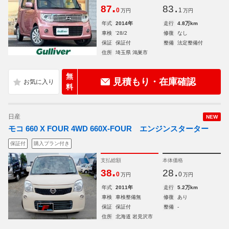
.
.
87
83
0
1
万円
万円
年式
2014年
走行
4.8万km
車検
'28/2
修復
なし
保証
保証付
整備
法定整備付
住所
埼玉県 鴻巣市
無
見積もり・在庫確認
料
日産
NEW
モコ 660 X FOUR 4WD 660X-FOUR エンジンスターター
保証付
購入プラン付き
支払総額
本体価格
.
.
38
28
0
0
万円
万円
年式
2011年
走行
5.2万km
車検
車検整備無
修復
あり
保証
保証付
整備
-
住所
北海道 岩見沢市