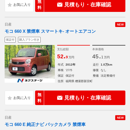
無
見積もり・在庫確認
料
日産
NEW
モコ 660 X 禁煙車 スマートキ- オートエアコン
保証付
購入プラン付き
支払総額
本体価格
.
.
52
45
9
1
万円
万円
年式
2012年
走行
1.0万km
車検
'27/5
修復
なし
保証
保証付
整備
法定整備付
住所
福岡県 糟屋郡新宮町
無
見積もり・在庫確認
料
日産
NEW
モコ 660 E 純正ナビ バックカメラ 禁煙車