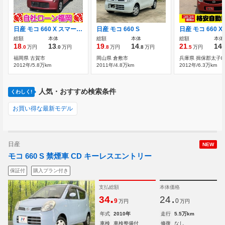
日産 モコ 660 X スマートキープッシュスタート盗難防止装置
日産 モコ 660 S
総額
本体
総額
本体
総額
本体
18
13
19
14
21
14
.0
万円
.0
万円
.8
万円
.8
万円
.5
万円
.
福岡県 古賀市
岡山県 倉敷市
兵庫県 揖保郡太子
2012年/5.8万km
2011年/4.8万km
2012年/6.3万km
人気・おすすめ検索条件
くわしく!
お買い得な最新モデル
日産
NEW
モコ 660 S 禁煙車 CD キーレスエントリー
保証付
購入プラン付き
支払総額
本体価格
.
.
34
24
9
0
万円
万円
年式
2010年
走行
5.5万km
車検
車検整備付
修復
なし