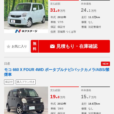
支払総額
本体価格
.
.
31
24
9
1
万円
万円
年式
2012年
走行
11.3万km
車検
'27/5
修復
なし
保証
保証付
整備
法定整備付
住所
茨城県 つくば市
無
見積もり・在庫確認
料
日産
NEW
モコ 660 X FOUR 4WD ポータブルナビ/バックカメラ/ABS/禁
煙車
保証付
購入プラン付き
支払総額
本体価格
.
.
19
15
8
7
万円
万円
年式
2013年
走行
18.8万km
車検
'28/3
修復
なし
保証
保証付
整備
法定整備付