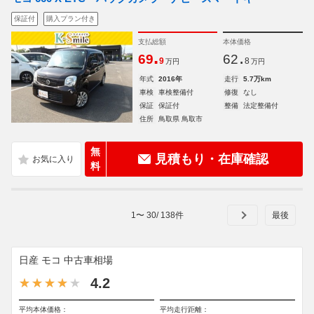
保証付
購入プラン付き
支払総額
本体価格
.
.
69
62
9
8
万円
万円
年式
2016年
走行
5.7万km
車検
車検整備付
修復
なし
保証
保証付
整備
法定整備付
住所
鳥取県 鳥取市
無
見積もり・在庫確認
料
1
〜
30
/
138
件
日産 モコ 中古車相場
4.2
平均本体価格：
平均走行距離：