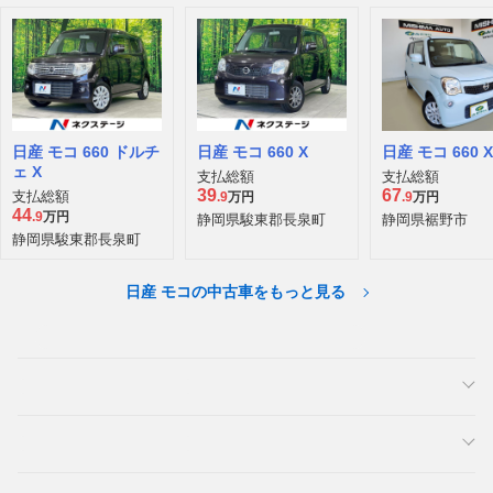
日産 モコ 660 ドルチ
日産 モコ 660 X
日産 モコ 660 X
ェ X
支払総額
支払総額
39
67
支払総額
.9
万円
.9
万円
44
.9
万円
静岡県駿東郡長泉町
静岡県裾野市
静岡県駿東郡長泉町
日産 モコの中古車をもっと見る