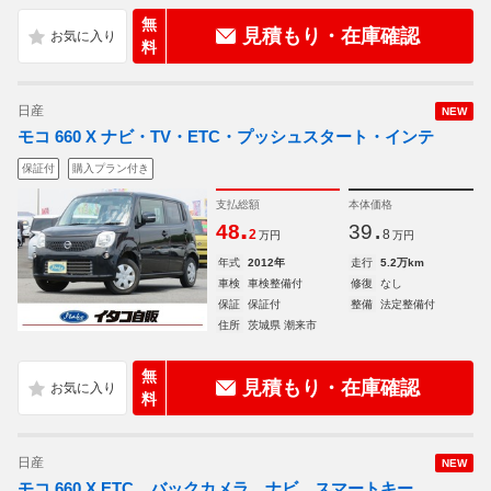
無
見積もり・在庫確認
料
日産
NEW
モコ 660 X ナビ・TV・ETC・プッシュスタート・インテ
保証付
購入プラン付き
支払総額
本体価格
.
.
48
39
2
8
万円
万円
年式
2012年
走行
5.2万km
車検
車検整備付
修復
なし
保証
保証付
整備
法定整備付
住所
茨城県 潮来市
無
見積もり・在庫確認
料
日産
NEW
モコ 660 X ETC バックカメラ ナビ スマートキー