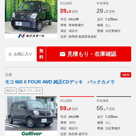
支払総額
本体価格
.
.
39
29
9
0
万円
万円
年式
2011年
走行
7.2万km
車検
車検整備付
修復
なし
保証
保証付
整備
法定整備付
住所
静岡県 駿東郡長泉町
無
見積もり・在庫確認
料
日産
NEW
モコ 660 X FOUR 4WD 純正CDデッキ バックカメラ
保証付
購入プラン付き
支払総額
本体価格
.
.
59
55
8
7
万円
万円
年式
2013年
走行
7.3万km
車検
'28/3
修復
なし
保証
保証付
整備
法定整備付
住所
秋田県 横手市