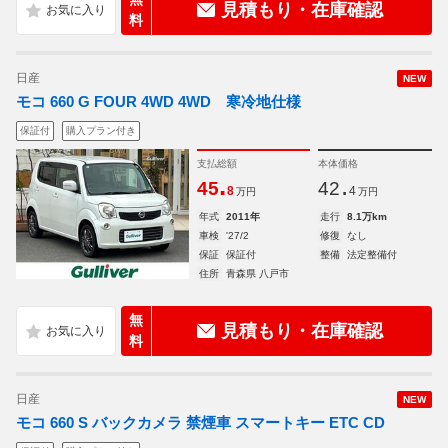
見積もり・在庫確認
料
日産
NEW
モコ 660 G FOUR 4WD 4WD 寒冷地仕様
保証付
購入プラン付き
支払総額
本体価格
.
.
45
42
8
4
万円
万円
年式
2011年
走行
8.1万km
車検
'27/2
修復
なし
保証
保証付
整備
法定整備付
住所
青森県 八戸市
無
見積もり・在庫確認
料
日産
NEW
モコ 660 S バックカメラ 禁煙車 スマートキー ETC CD