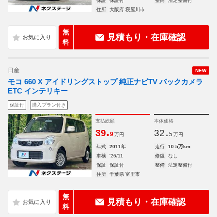
保証
保証付
整備
法定整備付
住所
大阪府 寝屋川市
無
見積もり・在庫確認
料
日産
NEW
モコ 660 X アイドリングストップ 純正ナビTV バックカメラ
ETC インテリキー
保証付
購入プラン付き
支払総額
本体価格
.
.
39
32
9
5
万円
万円
年式
2011年
走行
10.5万km
車検
'26/11
修復
なし
保証
保証付
整備
法定整備付
住所
千葉県 富里市
無
見積もり・在庫確認
料