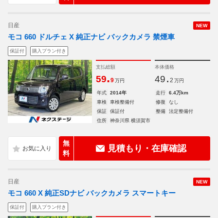
日産
NEW
モコ 660 ドルチェ X 純正ナビ バックカメラ 禁煙車
保証付
購入プラン付き
支払総額
本体価格
.
.
59
49
9
2
万円
万円
年式
2014年
走行
6.4万km
車検
車検整備付
修復
なし
保証
保証付
整備
法定整備付
住所
神奈川県 横須賀市
無
見積もり・在庫確認
料
日産
NEW
モコ 660 X 純正SDナビ バックカメラ スマートキー
保証付
購入プラン付き