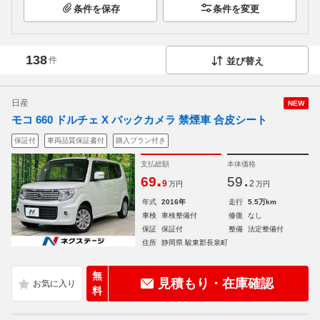
条件を保存
条件を変更
138
件
並び替え
日産
NEW
モコ 660 ドルチェ X バックカメラ 禁煙車 合皮シート
保証付
車両品質保証書付
購入プラン付き
支払総額
本体価格
.
.
69
59
9
2
万円
万円
年式
2016年
走行
5.5万km
車検
車検整備付
修復
なし
保証
保証付
整備
法定整備付
住所
静岡県 駿東郡長泉町
無
見積もり・在庫確認
料