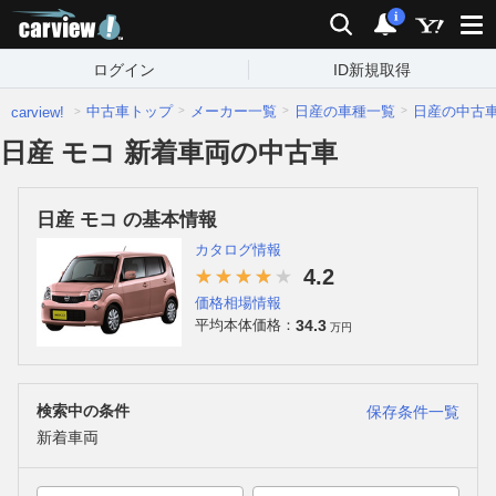
carview!
検索
通知
i
ログイン
ID新規取得
中古車トップ
メーカー一覧
日産の車種一覧
日産の中古
carview!
日産 モコ 新着車両の中古車
日産 モコ の基本情報
カタログ情報
4.2
価格相場情報
34.3
平均本体価格：
万円
検索中の条件
保存条件一覧
新着車両