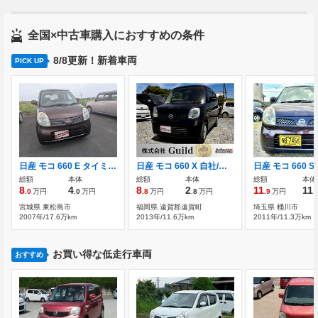
全国×中古車購入におすすめの条件
8/8更新！新着車両
PICK UP
日産 モコ 660 E タイミングチェーン
日産 モコ 660 X 自社/ローン/対応/福岡/北九州/エアコン/キ
総額
本体
総額
本体
総額
本体
8
4
8
2
11
11
.0
万円
.0
万円
.8
万円
.8
万円
.9
万円
.
宮城県 東松島市
福岡県 遠賀郡遠賀町
埼玉県 桶川市
2007年/17.6万km
2013年/11.6万km
2011年/11.3万km
お買い得な低走行車両
おすすめ