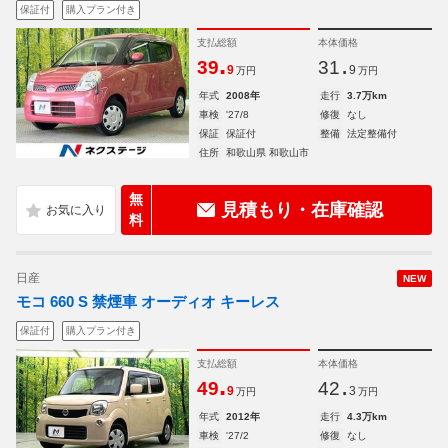
保証付
購入プラン付き
支払総額
本体価格
.
.
39
31
9
9
万円
万円
年式
2008年
走行
3.7万km
車検
'27/8
修復
なし
保証
保証付
整備
法定整備付
住所
和歌山県 和歌山市
無
見積もり・在庫確認
料
日産
NEW
モコ 660 S 禁煙車 オーディオ キーレス
保証付
購入プラン付き
支払総額
本体価格
.
.
49
42
9
3
万円
万円
年式
2012年
走行
4.3万km
車検
'27/2
修復
なし