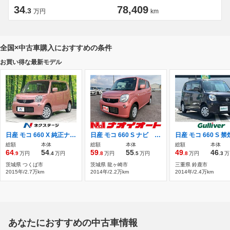
34
78,409
.3
万円
km
全国×中古車購入におすすめの条件
お買い得な最新モデル
日産 モコ 660 X 純正ナビ 禁煙車 スマートキー ETC
日産 モコ 660 S ナビ エンジンプッシュスタート
総額
本体
総額
本体
総額
本体
64
54
59
55
49
46
.9
万円
.4
万円
.8
万円
.5
万円
.8
万円
.3
万
茨城県 つくば市
茨城県 龍ヶ崎市
三重県 鈴鹿市
2015年/2.7万km
2014年/2.2万km
2014年/2.4万km
あなたにおすすめの中古車情報