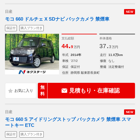
日産
NEW
モコ 660 ドルチェ X SDナビ バックカメラ 禁煙車
保証付
購入プラン付き
支払総額
本体価格
.
.
44
37
9
3
万円
万円
年式
2014年
走行
11.0万km
車検
'27/2
修復
なし
保証
保証付
整備
法定整備付
住所
静岡県 駿東郡長泉町
無
見積もり・在庫確認
料
日産
NEW
モコ 660 S アイドリングストップ バックカメラ 禁煙車 スマ
ートキー ETC
保証付
購入プラン付き