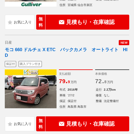
住所
宮城県 仙台市泉区
無
見積もり・在庫確認
料
日産
NEW
モコ 660 ドルチェ X ETC バックカメラ オートライト HI
D
保証付
購入プラン付き
支払総額
本体価格
.
.
79
72
9
8
万円
万円
年式
2016年
走行
2.2万km
車検
'27/2
修復
なし
保証
保証付
整備
法定整備付
住所
鳥取県 鳥取市
無
見積もり・在庫確認
料