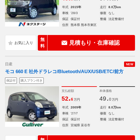
年式
2015年
走行
8.0万km
車検
'28/3
修復
なし
保証
保証付
整備
法定整備付
住所
熊本県 熊本市東区
無
見積もり・在庫確認
料
日産
NEW
モコ 660 E 社外ドラレコ/Bluetooth/AUX/USB/ETC/前方
保証付
購入プラン付き
支払総額
本体価格
.
.
52
49
6
0
万円
万円
年式
2009年
走行
8.0万km
車検
'27/7
修復
なし
保証
保証付
整備
法定整備付
住所
宮城県 富谷市
無