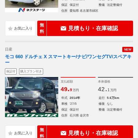
保証
保証付
整備
法定整備付
住所
愛知県 名古屋市緑区
無
見積もり・在庫確認
料
日産
NEW
モコ 660 ドルチェ X スマートキー/ナビ/ワンセグTV/スペアキ
ー
保証付
購入プラン付き
支払総額
本体価格
.
.
49
42
9
1
万円
万円
年式
2014年
走行
5.6万km
車検
'27/5
修復
なし
保証
保証付
整備
法定整備付
住所
石川県 金沢市
無
見積もり・在庫確認
料