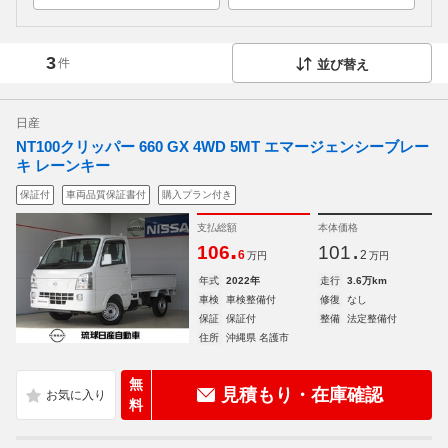
3
件
並び替え
日産
NT100クリッパー 660 GX 4WD 5MT エマージェンシーブレー
キ レーンキー
保証付
車両品質保証書付
購入プラン付き
支払総額
本体価格
.
.
106
101
6
2
万円
万円
年式
2022年
走行
3.6万km
車検
車検整備付
修復
なし
保証
保証付
整備
法定整備付
住所
沖縄県 名護市
無
見積もり・在庫確認
料