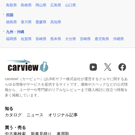
鳥取県
島根県
岡山県
広島県
山口県
四国
徳島県
香川県
愛媛県
高知県
九州・沖縄
福岡県
佐賀県
長崎県
熊本県
大分県
宮崎県
鹿児島県
沖縄県
carview!（カービュー）はLINEヤフー株式会社が運営するクルマに関するあ
らゆる情報やサービスを提供するサイトです。価格やスペックなどの公式情
報から、ユーザーや専門家のリアルなレビューまで購入検討に役立つ情報を
多く掲載しています。
知る
カタログ
ニュース
オリジナル記事
買う・売る
中古車検索
新車見積り
車買取