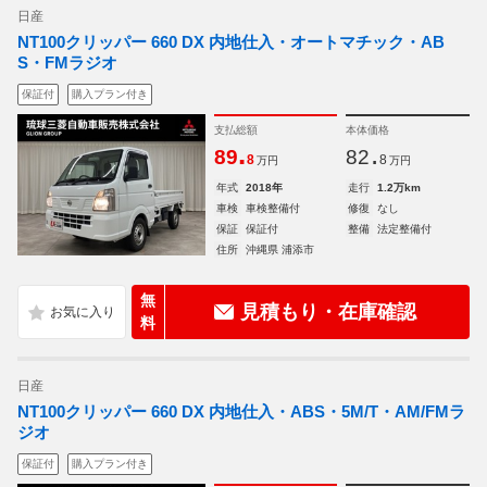
日産
NT100クリッパー 660 DX 内地仕入・オートマチック・AB
S・FMラジオ
保証付
購入プラン付き
支払総額
本体価格
.
.
89
82
8
8
万円
万円
年式
2018年
走行
1.2万km
車検
車検整備付
修復
なし
保証
保証付
整備
法定整備付
住所
沖縄県 浦添市
無
見積もり・在庫確認
料
日産
NT100クリッパー 660 DX 内地仕入・ABS・5M/T・AM/FMラ
ジオ
保証付
購入プラン付き