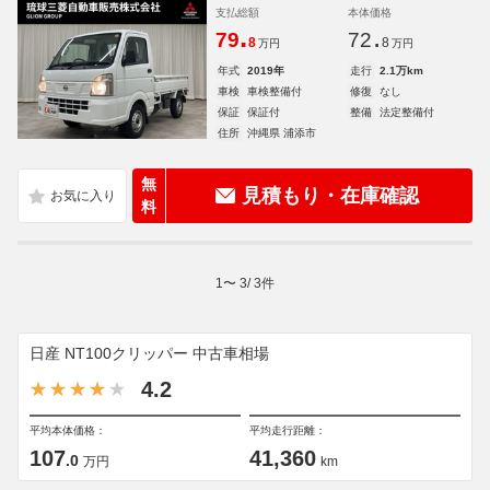
支払総額
本体価格
.
.
79
72
8
8
万円
万円
年式
2019年
走行
2.1万km
車検
車検整備付
修復
なし
保証
保証付
整備
法定整備付
住所
沖縄県 浦添市
無
見積もり・在庫確認
料
1
〜
3
/
3
件
日産 NT100クリッパー 中古車相場
4.2
平均本体価格：
平均走行距離：
107
41,360
.0
万円
km