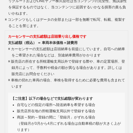
リクルートおよびLINEヤフー株式会社は当コンテンツの完全性、無誤謬性
を保証するものではなく、当コンテンツに起因するいかなる損害の責も負
いかねます。
コンテンツもしくはデータの全部または一部を無断で転写、転載、複製す
ることを禁じます。
カーセンサーの支払総額は店頭乗り出し価格です
支払総額（税込） ＝ 車両本体価格＋諸費用
カーセンサーの支払総額は店頭納車を前提にしています。自宅への納車
をご希望された場合などは、別途納車費用がかかります
販売店の所在する所轄運輸支局以外で登録する際や、車の定置場所、登
録月によって、手数料や税金の額が異なる場合があります。詳しくは
販売店にお問合せください
車検の切れた車両の場合、車検を取得するために必要な費用も含まれて
います
【ご注意】以下の場合などで支払総額が変わります
自宅などの指定の場所へ陸送納車を希望する場合
販売店所在地の所轄運輸支局以外で登録する場合
商談～契約～登録の間に「登録月」がずれる場合
（登録月が3月から4月にずれる場合は自動車税の額が大きく上が
ります）