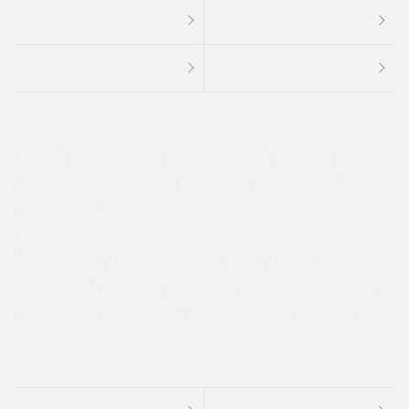
４ＷＤ
定期点検記録簿
ワンオーナーカー
福祉車両
メーカー系販売店取り扱い車
修復歴無し
アルミホイール
寒冷地仕様車
過給機設定モデル（ターボ・スーパーチャージャーなど)
ETC
CDプレーヤー
カーナビゲーション
禁煙車
法定整備付き
保証付き
エアバッグ
ディスチャージドランプ
支払総顔あり
クーポンあり
車両品質評価書付
新着車両