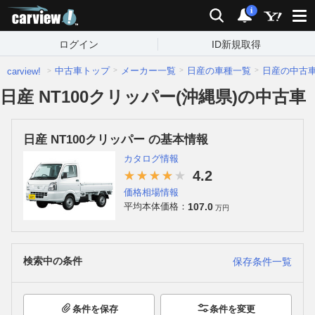
carview!
検索
通知
i
ログイン
ID新規取得
中古車トップ
メーカー一覧
日産の車種一覧
日産の中古
carview!
日産 NT100クリッパー(沖縄県)の中古車
日産 NT100クリッパー の基本情報
カタログ情報
4.2
価格相場情報
107.0
平均本体価格：
万円
検索中の条件
保存条件一覧
条件を保存
条件を変更