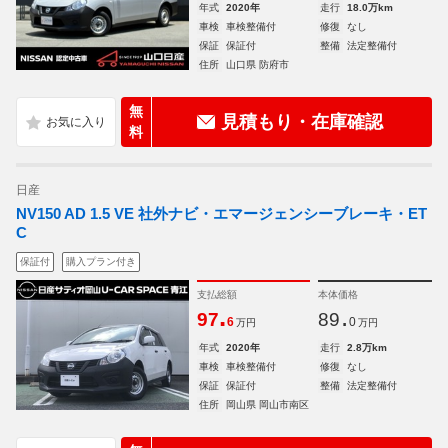
年式
2020年
走行
18.0万km
車検
車検整備付
修復
なし
保証
保証付
整備
法定整備付
住所
山口県 防府市
無
見積もり・在庫確認
料
日産
NV150 AD 1.5 VE 社外ナビ・エマージェンシーブレーキ・ET
C
保証付
購入プラン付き
支払総額
本体価格
.
.
97
89
6
0
万円
万円
年式
2020年
走行
2.8万km
車検
車検整備付
修復
なし
保証
保証付
整備
法定整備付
住所
岡山県 岡山市南区