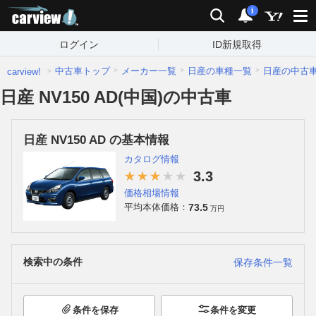
carview!
検索
通知
i
ログイン
ID新規取得
中古車トップ
メーカー一覧
日産の車種一覧
日産の中古
carview!
日産 NV150 AD(中国)の中古車
日産 NV150 AD の基本情報
カタログ情報
3.3
価格相場情報
73.5
平均本体価格：
万円
検索中の条件
保存条件一覧
条件を保存
条件を変更