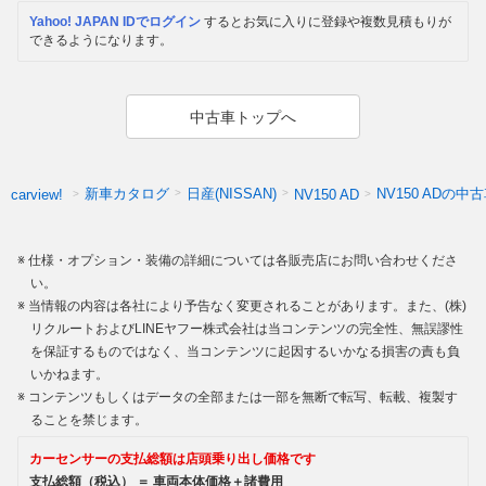
Yahoo! JAPAN IDでログイン
するとお気に入りに登録や複数見積もりが
できるようになります。
中古車トップへ
新車カタログ
日産(NISSAN)
NV150 ADの中
carview!
NV150 AD
仕様・オプション・装備の詳細については各販売店にお問い合わせくださ
い。
当情報の内容は各社により予告なく変更されることがあります。また、(株)
リクルートおよびLINEヤフー株式会社は当コンテンツの完全性、無誤謬性
を保証するものではなく、当コンテンツに起因するいかなる損害の責も負
いかねます。
コンテンツもしくはデータの全部または一部を無断で転写、転載、複製す
ることを禁じます。
カーセンサーの支払総額は店頭乗り出し価格です
支払総額（税込） ＝ 車両本体価格＋諸費用