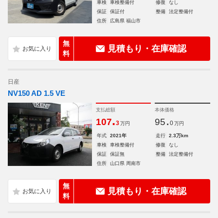
車検
車検整備付
修復
なし
保証
保証付
整備
法定整備付
住所
広島県 福山市
無
見積もり・在庫確認
料
日産
NV150 AD 1.5 VE
支払総額
本体価格
.
.
107
95
3
0
万円
万円
年式
2021年
走行
2.3万km
車検
車検整備付
修復
なし
保証
保証無
整備
法定整備付
住所
山口県 周南市
無
見積もり・在庫確認
料