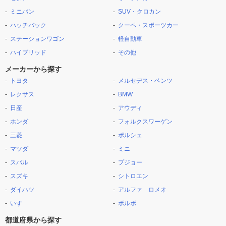
ミニバン
SUV・クロカン
ハッチバック
クーペ・スポーツカー
ステーションワゴン
軽自動車
ハイブリッド
その他
メーカーから探す
トヨタ
メルセデス・ベンツ
レクサス
BMW
日産
アウディ
ホンダ
フォルクスワーゲン
三菱
ポルシェ
マツダ
ミニ
スバル
プジョー
スズキ
シトロエン
ダイハツ
アルファ ロメオ
いすゞ
ボルボ
都道府県から探す