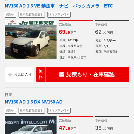
NV150 AD 1.5 VE 禁煙車 ナビ バックカメラ ETC
保証付
車両品質保証書付
購入プラン付き
支払総額
本体価格
.
.
69
62
9
0
万円
万円
年式
2017年
走行
6.7万km
車検
車検整備付
修復
なし
保証
保証付
整備
法定整備付
住所
島根県 出雲市
無
見積もり・在庫確認
料
日産
NV150 AD 1.5 DX NV150 AD
保証付
車両品質保証書付
購入プラン付き
支払総額
本体価格
.
.
47
38
6
5
万円
万円