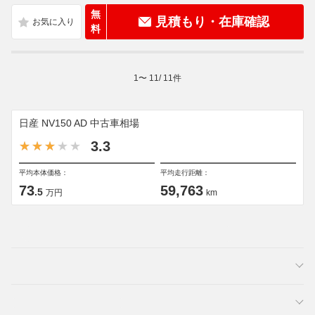
無
見積もり・在庫確認
料
1
〜
11
/
11
件
日産 NV150 AD 中古車相場
3.3
平均本体価格：
平均走行距離：
73
59,763
.5
万円
km