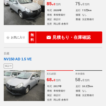
.
.
85
75
0
0
万円
万円
年式
2020年
走行
7.5万km
車検
車検整備付
修復
なし
保証
保証付
整備
法定整備付
住所
岡山県 倉敷市
無
見積もり・在庫確認
料
日産
NV150 AD 1.5 VE
保証付
支払総額
本体価格
.
.
68
58
0
0
万円
万円
年式
2017年
走行
10.2万km
車検
車検整備付
修復
なし
保証
保証付
整備
法定整備付
住所
岡山県 倉敷市