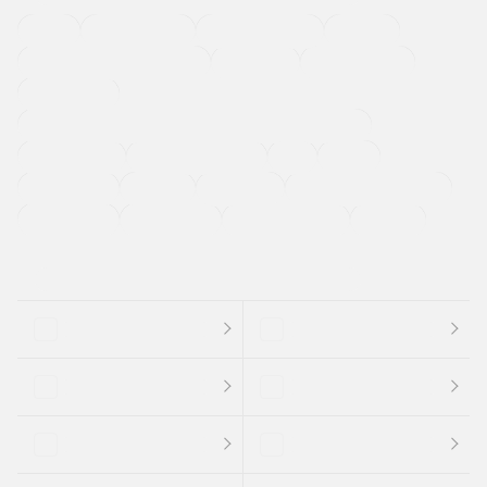
４ＷＤ
定期点検記録簿
ワンオーナーカー
福祉車両
メーカー系販売店取り扱い車
修復歴無し
アルミホイール
寒冷地仕様車
過給機設定モデル（ターボ・スーパーチャージャーなど)
ETC
CDプレーヤー
カーナビゲーション
禁煙車
法定整備付き
保証付き
エアバッグ
ディスチャージドランプ
支払総顔あり
クーポンあり
車両品質評価書付
新着車両