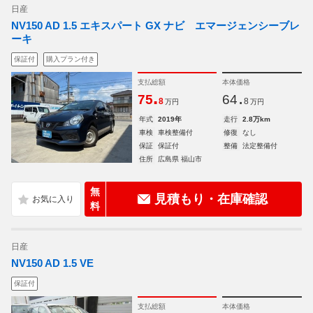
日産
NV150 AD 1.5 エキスパート GX ナビ エマージェンシーブレ
ーキ
保証付
購入プラン付き
支払総額
本体価格
.
.
75
64
8
8
万円
万円
年式
2019年
走行
2.8万km
車検
車検整備付
修復
なし
保証
保証付
整備
法定整備付
住所
広島県 福山市
無
見積もり・在庫確認
料
日産
NV150 AD 1.5 VE
保証付
支払総額
本体価格