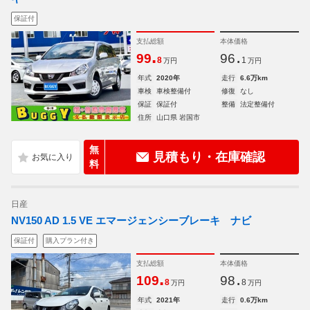
保証付
支払総額
本体価格
.
.
99
96
8
1
万円
万円
年式
2020年
走行
6.6万km
車検
車検整備付
修復
なし
保証
保証付
整備
法定整備付
住所
山口県 岩国市
無
見積もり・在庫確認
料
日産
NV150 AD 1.5 VE エマージェンシーブレーキ ナビ
保証付
購入プラン付き
支払総額
本体価格
.
.
109
98
8
8
万円
万円
年式
2021年
走行
0.6万km