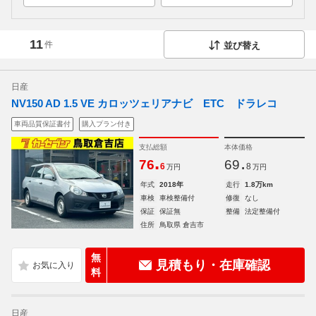
11
件
並び替え
日産
NV150 AD 1.5 VE カロッツェリアナビ ETC ドラレコ
車両品質保証書付
購入プラン付き
支払総額
本体価格
.
.
76
69
6
8
万円
万円
年式
2018年
走行
1.8万km
車検
車検整備付
修復
なし
保証
保証無
整備
法定整備付
住所
鳥取県 倉吉市
無
見積もり・在庫確認
料
日産