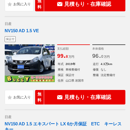
無
見積もり・在庫確認
料
日産
NV150 AD 1.5 VE
保証付
支払総額
本体価格
.
.
99
96
8
0
万円
万円
年式
2019年
走行
4.3万km
車検
車検整備付
修復
なし
保証
保証付
整備
法定整備付
住所
山口県 岩国市
無
見積もり・在庫確認
料
日産
NV150 AD 1.5 エキスパート LX 6か月保証 ETC キーレス
キー