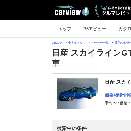
トップ
360°ビュー
カタ
carview!
中古車トップ
メーカー一覧
日産の車種
日産 スカイラインGT
車
日産 スカイ
価格相場情報
平均本体価格
検索中の条件