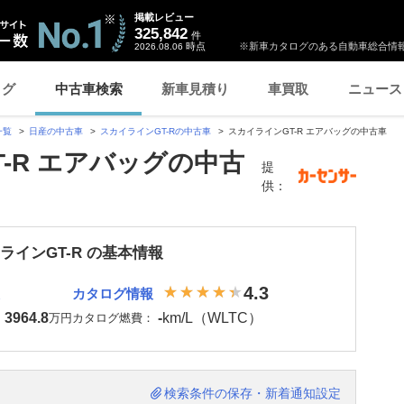
掲載レビュー
325,842
件
時点
※新車カタログのある自動車総合情報
2026.08.06
ログ
中古車検索
新車見積り
車買取
ニュース
一覧
日産の中古車
スカイラインGT-Rの中古車
スカイラインGT-R エアバッグの中古車
-R エアバッグの中古
提
供：
ラインGT-R の基本情報
4.3
カタログ情報
3964.8
-
km/L（WLTC）
：
万円
カタログ燃費：
検索条件の保存・新着通知設定