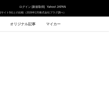
ログイン
[
新規取得
]
Yahoo! JAPAN
サイト5社との比較（2026年2月株式会社プラグ調べ）
オリジナル記事
マイカー