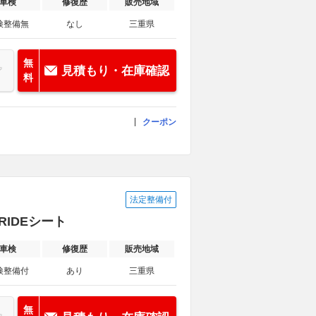
車検
修復歴
販売地域
検整備無
なし
三重県
無
見積もり・在庫確認
料
クーポン
法定整備付
BRIDEシート
車検
修復歴
販売地域
検整備付
あり
三重県
無