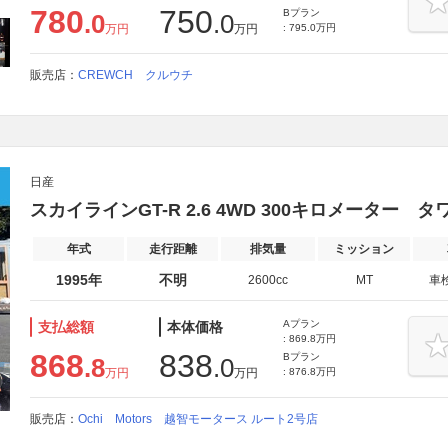
780
750
Bプラン
.0
.0
万円
万円
: 795.0万円
販売店：
CREWCH クルウチ
日産
スカイラインGT-R 2.6 4WD 300キロメーター 
年式
走行距離
排気量
ミッション
1995年
不明
2600cc
MT
車
Aプラン
支払総額
本体価格
: 869.8万円
868
838
Bプラン
.8
.0
万円
万円
: 876.8万円
販売店：
Ochi Motors 越智モータース ルート2号店