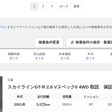
1
2
3
次へ
最後
ログイン
するとスマートフォンなど他の端末でも保存したお気に入りや検索条件が引き
検索条件変更
検索条件の保存・新着
掲載時期
支払総額
本体価格
年式
新
古
安
高
安
高
新
古
日産
スカイラインGT-R 2.6 VスペックII 4WD 取説
年式
走行距離
排気量
ミッション
2001年
5.0万km
2600cc
MT
20