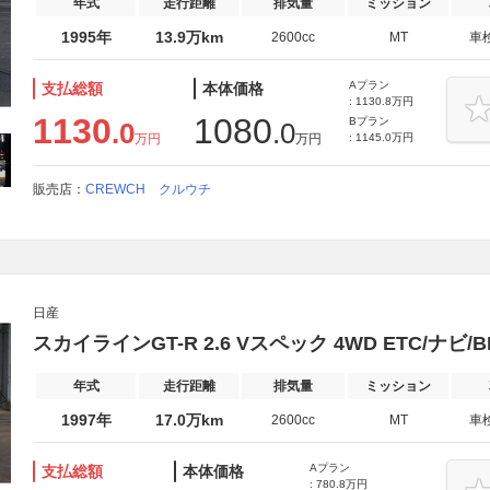
年式
走行距離
排気量
ミッション
1995年
13.9万km
2600cc
MT
車
Aプラン
支払総額
本体価格
: 1130.8万円
1130
1080
Bプラン
.0
.0
万円
万円
: 1145.0万円
販売店：
CREWCH クルウチ
日産
スカイラインGT-R 2.6 Vスペック 4WD ETC/ナビ/
年式
走行距離
排気量
ミッション
1997年
17.0万km
2600cc
MT
車
Aプラン
支払総額
本体価格
: 780.8万円