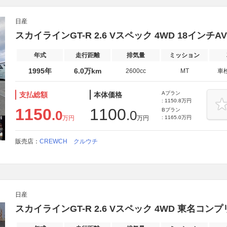
日産
スカイラインGT-R 2.6 Vスペック 4WD 18インチA
年式
走行距離
排気量
ミッション
1995年
6.0万km
2600cc
MT
車
Aプラン
支払総額
本体価格
: 1150.8万円
1150
1100
Bプラン
.0
.0
万円
万円
: 1165.0万円
販売店：
CREWCH クルウチ
日産
スカイラインGT-R 2.6 Vスペック 4WD 東名コ