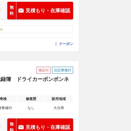
無
見積もり・在庫確認
料
クーポン
保証付
法定整備付
MT 記録簿 ドライカーボンボンネ
車検
修復歴
販売地域
検整備付
なし
大分県
無
見積もり・在庫確認
料