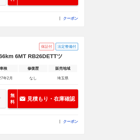
クーポン
保証付
法定整備付
6km 6MT RB26DETTツ
車検
修復歴
販売地域
27年2月
なし
埼玉県
無
見積もり・在庫確認
料
クーポン