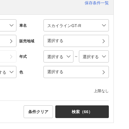
保存条件一覧
車名
選択する
販売地域
～
年式
選択する
色
上限なし
条件クリア
検索（
66
）