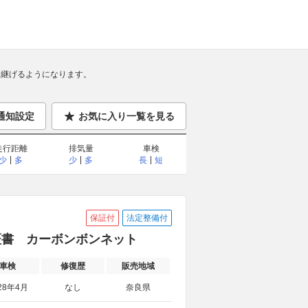
継げるようになります。
通知設定
お気に入り一覧を見る
走行距離
排気量
車検
少
多
少
多
長
短
保証付
法定整備付
 保証書 カーボンボンネット
車検
修復歴
販売地域
28年4月
なし
奈良県