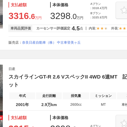
Aプラン
支払総額
本体価格
: 3318.4万円
3316
3298
Bプラン
.6
.0
万円
万円
: 3335.9万円
4.5
車両品質評価
カーセンサー評価認定
点
内装:
外装:
販売店：
奈良日産自動車（株） 中古車登美ヶ丘
日産
スカイラインGT-R 2.6 VスペックII 4WD 6速
ット
年式
走行距離
排気量
ミッション
2001年
2.9万km
2600cc
MT
車
支払総額
本体価格
Aプラン