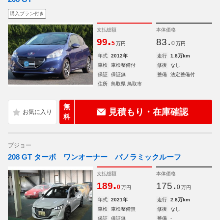
購入プラン付き
支払総額
本体価格
.
.
99
83
5
0
万円
万円
年式
2012年
走行
1.8万km
車検
車検整備付
修復
なし
保証
保証無
整備
法定整備付
住所
鳥取県 鳥取市
無
見積もり・在庫確認
料
プジョー
208 GT ターボ ワンオーナー パノラミックルーフ
支払総額
本体価格
.
.
189
175
0
0
万円
万円
年式
2021年
走行
2.8万km
車検
車検整備無
修復
なし
保証
保証無
整備
-