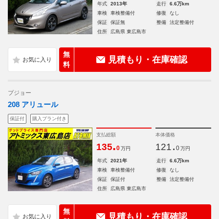
年式
2013年
走行
6.6万km
車検
車検整備付
修復
なし
保証
保証無
整備
法定整備付
住所
広島県 東広島市
無
見積もり・在庫確認
料
プジョー
208 アリュール
保証付
購入プラン付き
支払総額
本体価格
.
.
135
121
0
0
万円
万円
年式
2021年
走行
6.6万km
車検
車検整備付
修復
なし
保証
保証付
整備
法定整備付
住所
広島県 東広島市
無
見積もり・在庫確認