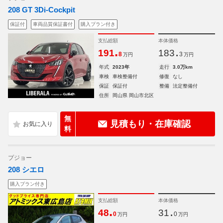
208 GT 3Di-Cockpit
保証付
車両品質保証書付
購入プラン付き
支払総額
本体価格
.
.
191
183
8
3
万円
万円
年式
2023年
走行
3.0万km
車検
車検整備付
修復
なし
保証
保証付
整備
法定整備付
住所
岡山県 岡山市北区
無
見積もり・在庫確認
料
プジョー
208 シエロ
購入プラン付き
支払総額
本体価格
.
.
48
31
0
0
万円
万円