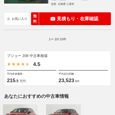
住所
広島県 三原市
無
見積もり・在庫確認
料
1
〜
10
/
10
件
プジョー 208 中古車相場
4.5
平均本体価格：
平均走行距離：
215
23,523
.5
万円
km
あなたにおすすめの中古車情報