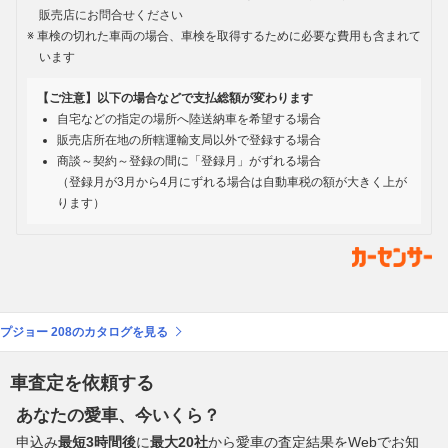
販売店にお問合せください
車検の切れた車両の場合、車検を取得するために必要な費用も含まれて
います
【ご注意】以下の場合などで支払総額が変わります
自宅などの指定の場所へ陸送納車を希望する場合
販売店所在地の所轄運輸支局以外で登録する場合
商談～契約～登録の間に「登録月」がずれる場合
（登録月が3月から4月にずれる場合は自動車税の額が大きく上が
ります）
プジョー 208のカタログを見る
車査定を依頼する
あなたの愛車、今いくら？
申込み
最短3時間後
に
最大20社
から愛車の査定結果をWebでお知