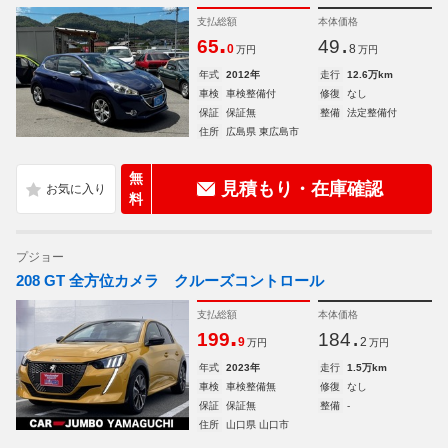
支払総額
本体価格
.
.
65
49
0
8
万円
万円
年式
2012年
走行
12.6万km
車検
車検整備付
修復
なし
保証
保証無
整備
法定整備付
住所
広島県 東広島市
無
見積もり・在庫確認
料
プジョー
208 GT 全方位カメラ クルーズコントロール
支払総額
本体価格
.
.
199
184
9
2
万円
万円
年式
2023年
走行
1.5万km
車検
車検整備無
修復
なし
保証
保証無
整備
-
住所
山口県 山口市