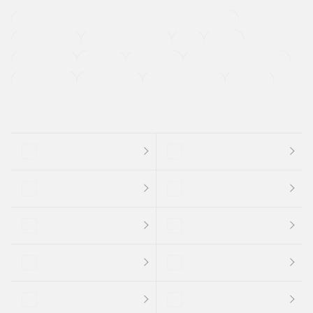
過給機設定モデル（ターボ・スーパーチャージャーなど)
ETC
CDプレーヤー
カーナビゲーション
禁煙車
法定整備付き
保証付き
エアバッグ
ディスチャージドランプ
支払総顔あり
クーポンあり
車両品質評価書付
新着車両