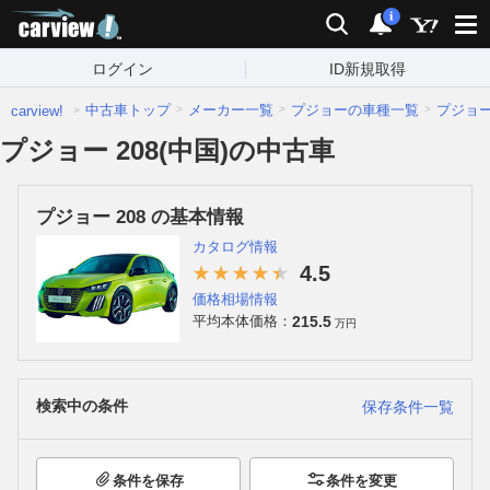
carview!
検索
通知
i
ログイン
ID新規取得
中古車トップ
メーカー一覧
プジョーの車種一覧
プジョ
carview!
プジョー 208(中国)の中古車
プジョー 208 の基本情報
カタログ情報
4.5
価格相場情報
215.5
平均本体価格：
万円
検索中の条件
保存条件一覧
条件を保存
条件を変更