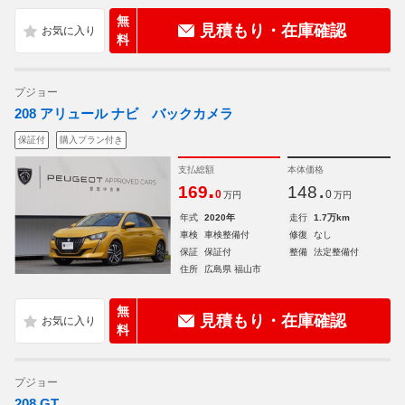
無
見積もり・在庫確認
料
プジョー
208 アリュール ナビ バックカメラ
保証付
購入プラン付き
支払総額
本体価格
.
.
169
148
0
0
万円
万円
年式
2020年
走行
1.7万km
車検
車検整備付
修復
なし
保証
保証付
整備
法定整備付
住所
広島県 福山市
無
見積もり・在庫確認
料
プジョー
208 GT