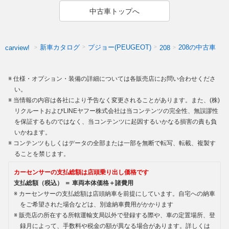
中古車トップへ
新車カタログ
プジョー(PEUGEOT)
208の中古車
carview!
208
仕様・オプション・装備の詳細については各販売店にお問い合わせくださ
い。
当情報の内容は各社により予告なく変更されることがあります。また、(株)
リクルートおよびLINEヤフー株式会社は当コンテンツの完全性、無誤謬性
を保証するものではなく、当コンテンツに起因するいかなる損害の責も負
いかねます。
コンテンツもしくはデータの全部または一部を無断で転写、転載、複製す
ることを禁じます。
カーセンサーの支払総額は店頭乗り出し価格です
支払総額（税込） ＝ 車両本体価格＋諸費用
カーセンサーの支払総額は店頭納車を前提にしています。自宅への納車
をご希望された場合などは、別途納車費用がかかります
販売店の所在する所轄運輸支局以外で登録する際や、車の定置場所、登
録月によって、手数料や税金の額が異なる場合があります。詳しくは