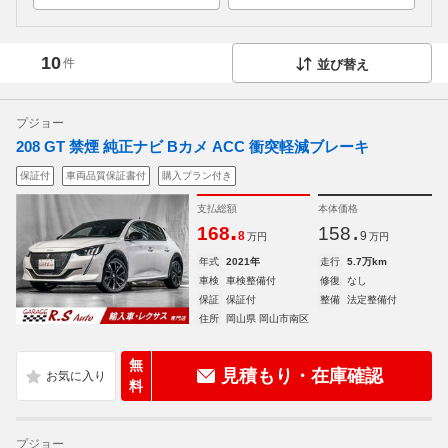
10
件
並び替え
プジョー
208 GT 禁煙 純正ナビ Bカメ ACC 衝突軽減ブレーキ
保証付
車両品質保証書付
購入プラン付き
支払総額
本体価格
.
.
168
158
8
9
万円
万円
年式
2021年
走行
5.7万km
車検
車検整備付
修復
なし
保証
保証付
整備
法定整備付
住所
岡山県 岡山市南区
無
見積もり・在庫確認
料
プジョー