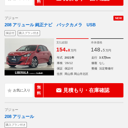
料
プジョー
NEW
208 アリュール 純正ナビ バックカメラ USB
保証付
購入プラン付き
支払総額
本体価格
.
.
154
148
8
5
万円
万円
年式
2021年
走行
3.5万km
車検
'26/12
修復
なし
保証
保証付
整備
法定整備付
住所
岡山県 岡山市北区
無
見積もり・在庫確認
料
プジョー
208 アリュール
購入プラン付き