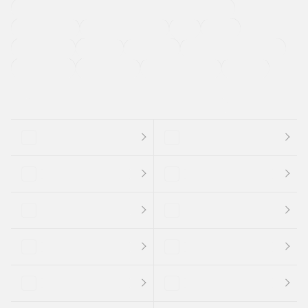
過給機設定モデル（ターボ・スーパーチャージャーなど)
ETC
CDプレーヤー
カーナビゲーション
禁煙車
法定整備付き
保証付き
エアバッグ
ディスチャージドランプ
支払総顔あり
クーポンあり
車両品質評価書付
新着車両