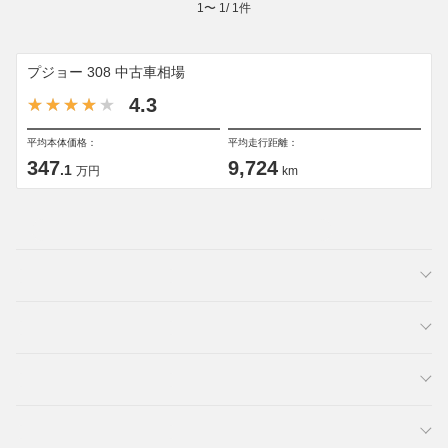
1
〜
1
/
1
件
プジョー 308 中古車相場
4.3
平均本体価格：
平均走行距離：
347
9,724
.1
万円
km