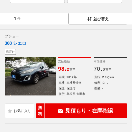
1
件
並び替え
プジョー
308 シエロ
保証付
支払総額
本体価格
.
.
98
70
2
0
万円
万円
年式
2012年
走行
2.9万km
車検
車検整備無
修復
なし
保証
保証付
整備
-
住所
島根県 大田市
無
見積もり・在庫確認
料