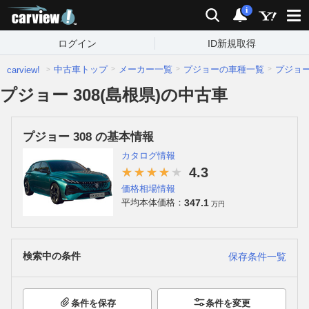
carview!
検索
通知
i
ログイン
ID新規取得
中古車トップ
メーカー一覧
プジョーの車種一覧
プジョ
carview!
プジョー 308(島根県)の中古車
プジョー 308 の基本情報
カタログ情報
4.3
価格相場情報
347.1
平均本体価格：
万円
検索中の条件
保存条件一覧
条件を保存
条件を変更