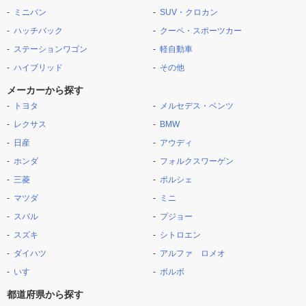
ミニバン
SUV・クロカン
ハッチバック
クーペ・スポーツカー
ステーションワゴン
軽自動車
ハイブリッド
その他
メーカーから探す
トヨタ
メルセデス・ベンツ
レクサス
BMW
日産
アウディ
ホンダ
フォルクスワーゲン
三菱
ポルシェ
マツダ
ミニ
スバル
プジョー
スズキ
シトロエン
ダイハツ
アルファ ロメオ
いすゞ
ボルボ
都道府県から探す