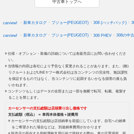
中古車トップへ
新車カタログ
プジョー(PEUGEOT)
308 (ハッチバック)
carview!
新車カタログ
プジョー(PEUGEOT)
308の中
carview!
308 PHEV
仕様・オプション・装備の詳細については各販売店にお問い合わせくださ
い。
当情報の内容は各社により予告なく変更されることがあります。また、(株)
リクルートおよびLINEヤフー株式会社は当コンテンツの完全性、無誤謬性
を保証するものではなく、当コンテンツに起因するいかなる損害の責も負
いかねます。
コンテンツもしくはデータの全部または一部を無断で転写、転載、複製す
ることを禁じます。
カーセンサーの支払総額は店頭乗り出し価格です
支払総額（税込） ＝ 車両本体価格＋諸費用
カーセンサーの支払総額は店頭納車を前提にしています。自宅への納車
をご希望された場合などは、別途納車費用がかかります
販売店の所在する所轄運輸支局以外で登録する際や、車の定置場所、登