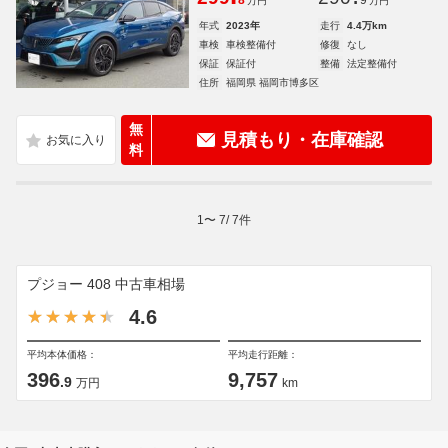
8
9
万円
万円
年式
2023年
走行
4.4万km
車検
車検整備付
修復
なし
保証
保証付
整備
法定整備付
住所
福岡県 福岡市博多区
無
見積もり・在庫確認
料
1
〜
7
/
7
件
プジョー 408 中古車相場
4.6
平均本体価格：
平均走行距離：
396
9,757
.9
万円
km