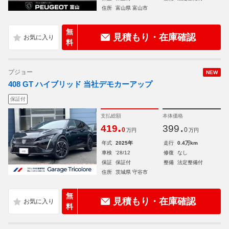
住所
富山県 富山市
無
見積もり・在庫確認
料
プジョー
NEW
408 GT ハイブリッド 当社デモカーアップ
保証付
支払総額
本体価格
.
.
419
399
0
0
万円
万円
年式
2025年
走行
0.4万km
車検
'28/12
修復
なし
保証
保証付
整備
法定整備付
住所
茨城県 守谷市
無
見積もり・在庫確認
料