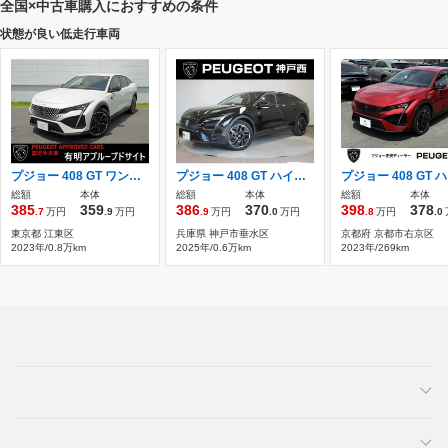
全国×中古車購入におすすめの条件
状態が良い低走行車両
プジョー 408 GT ワンオーナー 認定中古車 純正ナビ ETC
プジョー 408 GT ハイブリッド 元試乗車 MHEVモデル
総額
本体
総額
本体
総額
本体
385
359
386
370
398
378
.7
万円
.9
万円
.9
万円
.0
万円
.8
万円
.0
東京都 江東区
兵庫県 神戸市垂水区
京都府 京都市右京区
2023年/0.8万km
2025年/0.6万km
2023年/269km