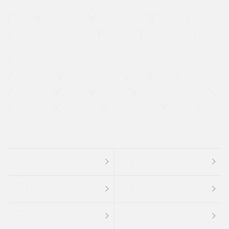
４ＷＤ
定期点検記録簿
ワンオーナーカー
福祉車両
メーカー系販売店取り扱い車
修復歴無し
アルミホイール
寒冷地仕様車
過給機設定モデル（ターボ・スーパーチャージャーなど)
ETC
CDプレーヤー
カーナビゲーション
禁煙車
法定整備付き
保証付き
エアバッグ
ディスチャージドランプ
支払総顔あり
クーポンあり
車両品質評価書付
新着車両