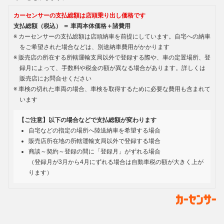
カーセンサーの支払総額は店頭乗り出し価格です
支払総額（税込） ＝ 車両本体価格＋諸費用
カーセンサーの支払総額は店頭納車を前提にしています。自宅への納車
をご希望された場合などは、別途納車費用がかかります
販売店の所在する所轄運輸支局以外で登録する際や、車の定置場所、登
録月によって、手数料や税金の額が異なる場合があります。詳しくは
販売店にお問合せください
車検の切れた車両の場合、車検を取得するために必要な費用も含まれて
います
【ご注意】以下の場合などで支払総額が変わります
自宅などの指定の場所へ陸送納車を希望する場合
販売店所在地の所轄運輸支局以外で登録する場合
商談～契約～登録の間に「登録月」がずれる場合
（登録月が3月から4月にずれる場合は自動車税の額が大きく上が
ります）