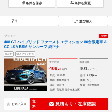
条件を保存
条件を変更
7
件
並び替え
プジョー
NEW
408 GT ハイブリッド ファースト エディション 80台限定車 A
CC LKA BSM サンルーフ 純正ナ
保証付
購入プラン付き
支払総額
本体価格
.
.
409
401
8
7
万円
万円
年式
2023年
走行
2.2万km
車検
車検整備付
修復
なし
保証
保証付
整備
法定整備付
住所
宮城県 仙台市太白区
無
見積もり・在庫確認
料