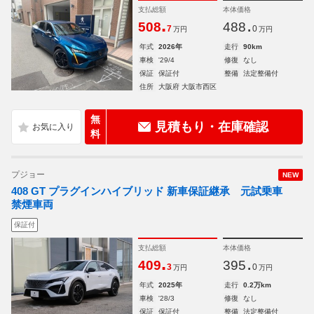
支払総額
本体価格
.
.
508
488
7
0
万円
万円
年式
2026年
走行
90km
車検
'29/4
修復
なし
保証
保証付
整備
法定整備付
住所
大阪府 大阪市西区
無
見積もり・在庫確認
料
プジョー
NEW
408 GT プラグインハイブリッド 新車保証継承 元試乗車
禁煙車両
保証付
支払総額
本体価格
.
.
409
395
3
0
万円
万円
年式
2025年
走行
0.2万km
車検
'28/3
修復
なし
保証
保証付
整備
法定整備付