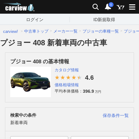
carview!
検索
通知
i
ログイン
ID新規取得
中古車トップ
メーカー一覧
プジョーの車種一覧
プジョ
carview!
プジョー 408 新着車両の中古車
プジョー 408 の基本情報
カタログ情報
4.6
価格相場情報
396.9
平均本体価格：
万円
検索中の条件
保存条件一覧
新着車両