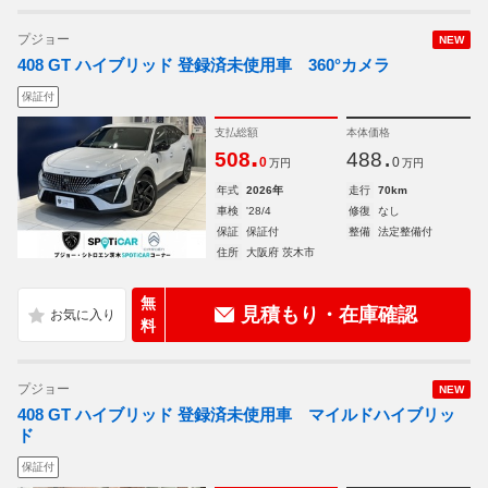
プジョー
NEW
408 GT ハイブリッド 登録済未使用車 360°カメラ
保証付
支払総額
本体価格
.
.
508
488
0
0
万円
万円
年式
2026年
走行
70km
車検
'28/4
修復
なし
保証
保証付
整備
法定整備付
住所
大阪府 茨木市
無
見積もり・在庫確認
料
プジョー
NEW
408 GT ハイブリッド 登録済未使用車 マイルドハイブリッ
ド
保証付