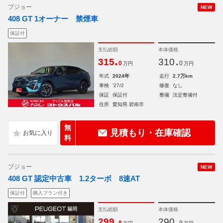
プジョー
NEW
408 GT 1オーナー 禁煙車
保証付
支払総額
本体価格
.
.
315
310
0
0
万円
万円
年式
2024年
走行
2.7万km
車検
'27/2
修復
なし
保証
保証付
整備
法定整備付
住所
愛知県 碧南市
無
見積もり・在庫確認
料
プジョー
NEW
408 GT 認定中古車 1.2ターボ 8速AT
保証付
購入プラン付き
支払総額
本体価格
.
.
299
290