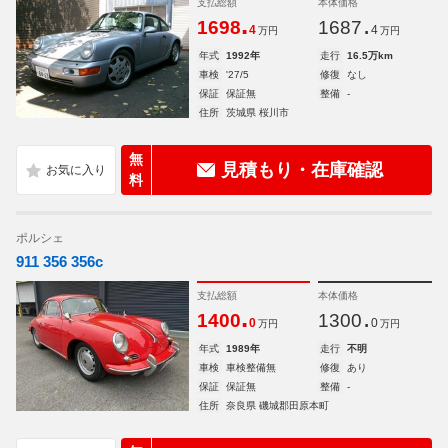
支払総額
本体価格
.
.
1698
1687
4
4
万円
万円
年式
1992年
走行
16.5万km
車検
'27/5
修復
なし
保証
保証無
整備
-
住所
茨城県 桜川市
無
見積もり・在庫確認
料
ポルシェ
911 356 356c
支払総額
本体価格
.
.
1400
1300
0
0
万円
万円
年式
1989年
走行
不明
車検
車検整備無
修復
あり
保証
保証無
整備
-
住所
奈良県 磯城郡田原本町