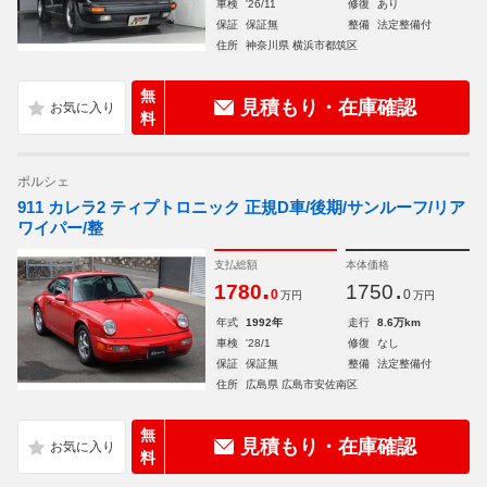
車検
'26/11
修復
あり
保証
保証無
整備
法定整備付
住所
神奈川県 横浜市都筑区
無
見積もり・在庫確認
料
ポルシェ
911 カレラ2 ティプトロニック 正規D車/後期/サンルーフ/リア
ワイパー/整
支払総額
本体価格
.
.
1780
1750
0
0
万円
万円
年式
1992年
走行
8.6万km
車検
'28/1
修復
なし
保証
保証無
整備
法定整備付
住所
広島県 広島市安佐南区
無
見積もり・在庫確認
料