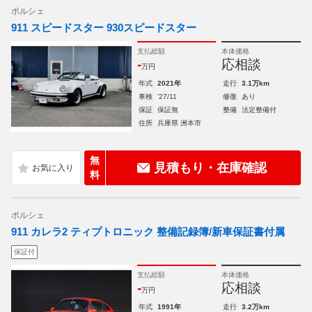
ポルシェ
911 スピードスター 930スピードスター
支払総額
本体価格
-
応相談
万円
年式
2021年
走行
3.1万km
車検
'27/11
修復
あり
保証
保証無
整備
法定整備付
住所
兵庫県 洲本市
無
見積もり・在庫確認
料
ポルシェ
911 カレラ2 ティプトロニック 整備記録簿/新車保証書付属
保証付
支払総額
本体価格
-
応相談
万円
年式
1991年
走行
3.2万km