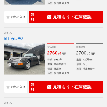
住所
愛知県 豊川市
無
見積もり・在庫確認
料
ポルシェ
911 カレラ2
支払総額
本体価格
.
.
2760
2700
0
0
万円
万円
年式
1993年
走行
4.7万km
車検
車検整備付
修復
なし
保証
保証無
整備
法定整備付
住所
愛知県 豊川市
無
見積もり・在庫確認
料
ポルシェ