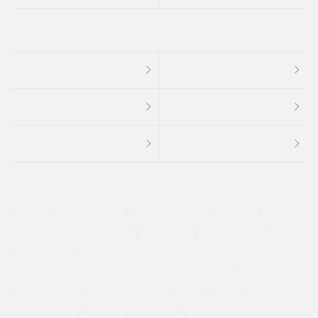
４ＷＤ
定期点検記録簿
ワンオーナーカー
福祉車両
メーカー系販売店取り扱い車
修復歴無し
アルミホイール
寒冷地仕様車
過給機設定モデル（ターボ・スーパーチャージャーなど)
ETC
CDプレーヤー
カーナビゲーション
禁煙車