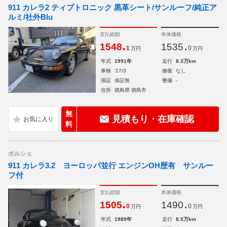
911 カレラ2 ティプトロニック 黒革シート/サンルーフ/純正ア
ルミ/社外Blu
支払総額
本体価格
.
.
1548
1535
1
0
万円
万円
年式
1991年
走行
8.3万km
車検
'27/3
修復
なし
保証
保証無
整備
-
住所
徳島県 徳島市
無
見積もり・在庫確認
料
ポルシェ
911 カレラ3.2 ヨーロッパ並行 エンジンOH歴有 サンルー
フ付
支払総額
本体価格
.
.
1505
1490
0
0
万円
万円
年式
1989年
走行
8.5万km