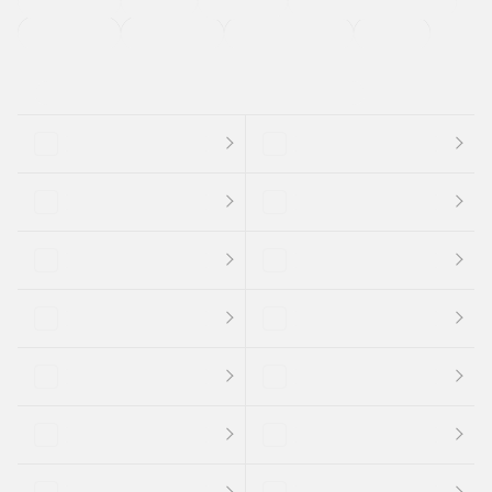
法定整備付き
保証付き
エアバッグ
ディスチャージドランプ
支払総顔あり
クーポンあり
車両品質評価書付
新着車両