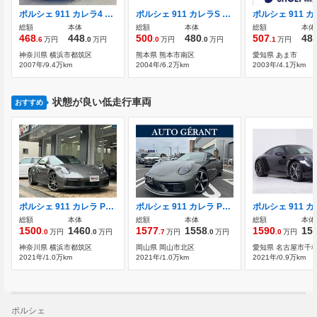
ポルシェ 911 カレラ4 ティプトロニックS 4WD 右ハンドル アラゴスタ車高調
ポルシェ 911 カレラS ティプトロニックS
総額
本体
総額
本体
総額
本体
468
448
500
480
507
48
.6
万円
.0
万円
.0
万円
.0
万円
.1
万円
神奈川県 横浜市都筑区
熊本県 熊本市南区
愛知県 あま市
2007年/9.4万km
2004年/6.2万km
2003年/4.1万km
状態が良い低走行車両
おすすめ
ポルシェ 911 カレラ PDK スポーツクロノ 20/21RSスパイダーホイール
ポルシェ 911 カレラ PDK スポーツクロノパッケージ モードスイッチ
総額
本体
総額
本体
総額
本体
1500
1460
1577
1558
1590
15
.0
万円
.0
万円
.7
万円
.0
万円
.0
万円
神奈川県 横浜市都筑区
岡山県 岡山市北区
愛知県 名古屋市千
2021年/1.0万km
2021年/1.0万km
2021年/0.9万km
ポルシェ