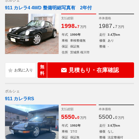
ポルシェ
911 カレラ4 4WD 整備明細写真有 2年付
支払総額
本体価格
.
.
1998
1987
7
7
万円
万円
年式
1990年
走行
3.4万km
車検
車検整備無
修復
あり
保証
保証無
整備
-
住所
茨城県 桜川市
無
見積もり・在庫確認
料
ポルシェ
911 カレラRS
支払総額
本体価格
.
.
5550
5500
0
0
万円
万円
年式
1992年
走行
3.6万km
車検
'27/2
修復
なし
保証
保証無
整備
法定整備付