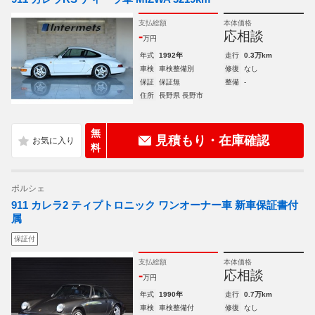
支払総額
本体価格
-
応相談
万円
年式
1992年
走行
0.3万km
車検
車検整備別
修復
なし
保証
保証無
整備
-
住所
長野県 長野市
無
見積もり・在庫確認
料
ポルシェ
911 カレラ2 ティプトロニック ワンオーナー車 新車保証書付
属
保証付
支払総額
本体価格
-
応相談
万円
年式
1990年
走行
0.7万km
車検
車検整備付
修復
なし