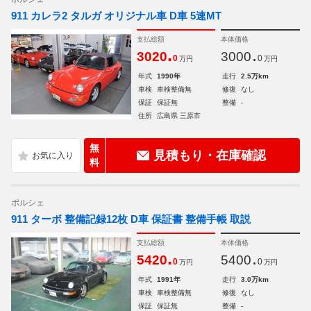
911 カレラ2 タルガ オリジナル車 D車 5速MT
支払総額
本体価格
.
.
3020
3000
0
0
万円
万円
年式
1990年
走行
2.5万km
車検
車検整備無
修復
なし
保証
保証無
整備
-
住所
広島県 三原市
無
見積もり・在庫確認
料
ポルシェ
911 ターボ 整備記録12枚 D車 保証書 整備手帳 取説
支払総額
本体価格
.
.
5420
5400
0
0
万円
万円
年式
1991年
走行
3.0万km
車検
車検整備無
修復
なし
保証
保証無
整備
-