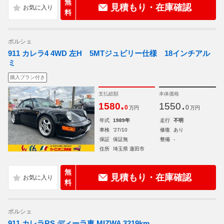
無
見積もり・在庫確認
料
ポルシェ
911 カレラ4 4WD 左H 5MTジュビリー仕様 18インチアル
ミ
購入プラン付き
支払総額
本体価格
.
.
1580
1550
0
0
万円
万円
年式
1989年
走行
不明
車検
'27/10
修復
あり
保証
保証無
整備
-
住所
埼玉県 蓮田市
無
見積もり・在庫確認
料
ポルシェ
911 カレラRS ディーラ車 MIZWA 3219km