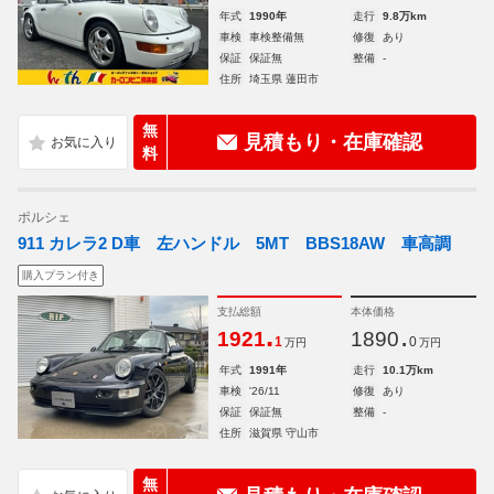
年式
1990年
走行
9.8万km
車検
車検整備無
修復
あり
保証
保証無
整備
-
住所
埼玉県 蓮田市
無
見積もり・在庫確認
料
ポルシェ
911 カレラ2 D車 左ハンドル 5MT BBS18AW 車高調
購入プラン付き
支払総額
本体価格
.
.
1921
1890
1
0
万円
万円
年式
1991年
走行
10.1万km
車検
'26/11
修復
あり
保証
保証無
整備
-
住所
滋賀県 守山市
無