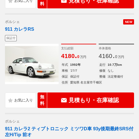
見積もり・在庫確認
料
ポルシェ
NEW
911 カレラRS
保証付
支払総額
本体価格
.
.
4180
4160
0
0
万円
万円
年式
1992年
走行
10.7万km
車検
'27/7
修復
なし
保証
保証付
整備
法定整備付
住所
愛知県 名古屋市千種区
無
見積もり・在庫確認
料
ポルシェ
911 カレラ2 ティプトロニック ミツワD車 93y後期最終SRS付
左H/Tip 前オ