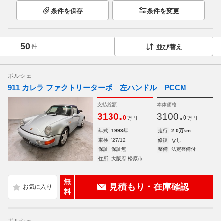
条件を保存
条件を変更
50
件
並び替え
ポルシェ
911 カレラ ファクトリーターボ 左ハンドル PCCM
支払総額
本体価格
.
.
3130
3100
0
0
万円
万円
年式
1993年
走行
2.0万km
車検
'27/12
修復
なし
保証
保証無
整備
法定整備付
住所
大阪府 松原市
無
見積もり・在庫確認
料
ポルシェ