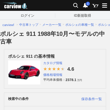
carview!
検索
通知
i
ログイン
ID新規取得
中古車トップ
メーカー一覧
ポルシェの車種一覧
ポルシ
carview!
ポルシェ 911 1988年10月〜モデルの中
古車
ポルシェ 911 の基本情報
カタログ情報
4.6
価格相場情報
2378.1
平均本体価格：
万円
検索中の条件
保存条件一覧