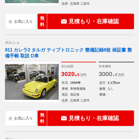
住所
広島県 三原市
無
見積もり・在庫確認
料
ポルシェ
911 カレラ2 タルガ ティプトロニック 整備記録8枚 保証書 整
備手帳 取説 D車
支払総額
本体価格
.
.
3020
3000
0
0
万円
万円
年式
1990年
走行
3.1万km
車検
車検整備無
修復
なし
保証
保証無
整備
-
住所
広島県 三原市
無
見積もり・在庫確認
料