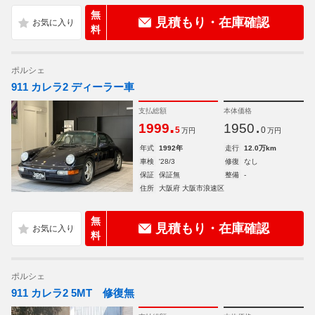
無
見積もり・在庫確認
料
ポルシェ
911 カレラ2 ディーラー車
支払総額
本体価格
.
.
1999
1950
5
0
万円
万円
年式
1992年
走行
12.0万km
車検
'28/3
修復
なし
保証
保証無
整備
-
住所
大阪府 大阪市浪速区
無
見積もり・在庫確認
料
ポルシェ
911 カレラ2 5MT 修復無