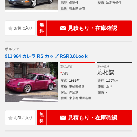
保証
保証付
整備
法定整備付
住所
埼玉県 蕨市
無
見積もり・在庫確認
料
ポルシェ
911 964 カレラ RS カップ RSR3.8Loo k
支払総額
本体価格
-
応相談
万円
年式
1992年
走行
1.7万km
車検
車検整備無
修復
あり
保証
保証無
整備
-
住所
東京都 世田谷区
無
見積もり・在庫確認
料