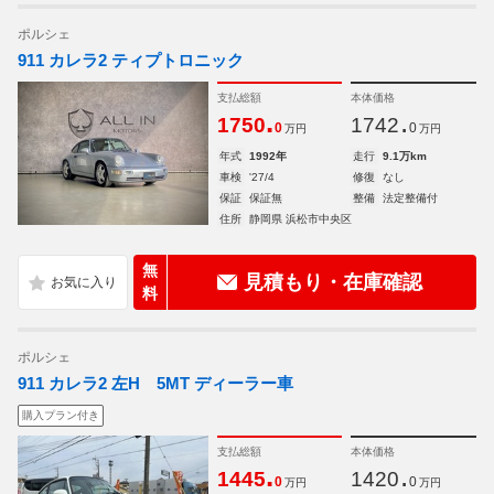
ポルシェ
911 カレラ2 ティプトロニック
支払総額
本体価格
.
.
1750
1742
0
0
万円
万円
年式
1992年
走行
9.1万km
車検
'27/4
修復
なし
保証
保証無
整備
法定整備付
住所
静岡県 浜松市中央区
無
見積もり・在庫確認
料
ポルシェ
911 カレラ2 左H 5MT ディーラー車
購入プラン付き
支払総額
本体価格
.
.
1445
1420
0
0
万円
万円