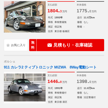
支払総額
本体価格
.
.
1804
1775
3
0
万円
万円
年式
1993年
走行
11.0万km
車検
車検整備無
修復
なし
保証
保証無
整備
-
住所
東京都 板橋区
無
見積もり・在庫確認
料
ポルシェ
911 カレラ2 ティプトロニック MIZWA 8Way電動シート
支払総額
本体価格
.
.
1446
1398
0
0
万円
万円
年式
1991年
走行
11.8万km
車検
車検整備付
修復
なし
保証
保証無
整備
法定整備付
住所
東京都 港区