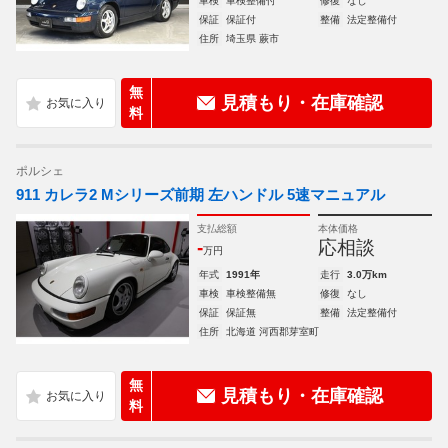
車検
車検整備付
修復
なし
保証
保証付
整備
法定整備付
住所
埼玉県 蕨市
無
見積もり・在庫確認
料
ポルシェ
911 カレラ2 Mシリーズ前期 左ハンドル 5速マニュアル
支払総額
本体価格
-
応相談
万円
年式
1991年
走行
3.0万km
車検
車検整備無
修復
なし
保証
保証無
整備
法定整備付
住所
北海道 河西郡芽室町
無
見積もり・在庫確認
料