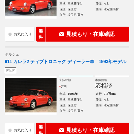
車検
車検整備付
修復
なし
保証
保証付
整備
法定整備付
住所
埼玉県 蕨市
無
見積もり・在庫確認
料
ポルシェ
911 カレラ2 ティプトロニック ディーラー車 1993年モデル
保証付
支払総額
本体価格
-
応相談
万円
年式
1994年
走行
3.2万km
車検
車検整備付
修復
なし
保証
保証付
整備
法定整備付
住所
埼玉県 蕨市
無
見積もり・在庫確認
料