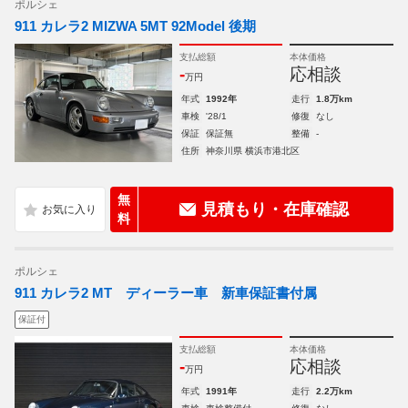
ポルシェ
911 カレラ2 MIZWA 5MT 92Model 後期
支払総額
本体価格
-
応相談
万円
年式
1992年
走行
1.8万km
車検
'28/1
修復
なし
保証
保証無
整備
-
住所
神奈川県 横浜市港北区
無
見積もり・在庫確認
料
ポルシェ
911 カレラ2 MT ディーラー車 新車保証書付属
保証付
支払総額
本体価格
-
応相談
万円
年式
1991年
走行
2.2万km