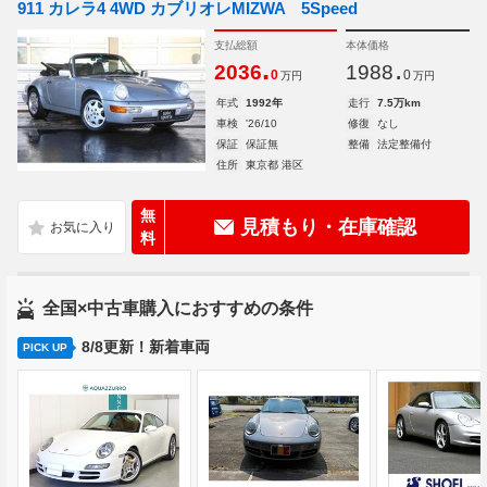
911 カレラ4 4WD カブリオレMIZWA 5Speed
支払総額
本体価格
.
.
2036
1988
0
0
万円
万円
年式
1992年
走行
7.5万km
車検
'26/10
修復
なし
保証
保証無
整備
法定整備付
住所
東京都 港区
無
見積もり・在庫確認
料
全国×中古車購入におすすめの条件
8/8更新！新着車両
PICK UP