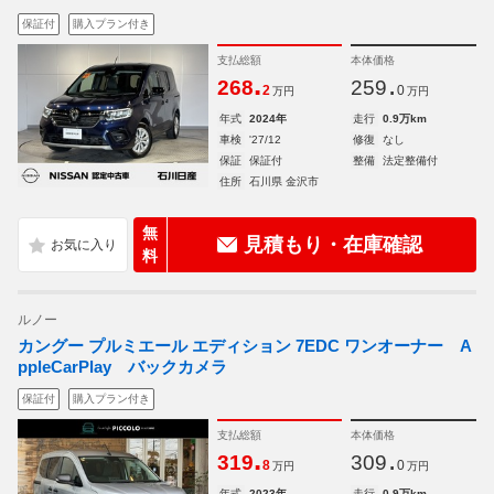
保証付
購入プラン付き
支払総額
本体価格
.
.
268
259
2
0
万円
万円
年式
2024年
走行
0.9万km
車検
'27/12
修復
なし
保証
保証付
整備
法定整備付
住所
石川県 金沢市
無
見積もり・在庫確認
料
ルノー
カングー プルミエール エディション 7EDC ワンオーナー A
ppleCarPlay バックカメラ
保証付
購入プラン付き
支払総額
本体価格
.
.
319
309
8
0
万円
万円
年式
2023年
走行
0.9万km