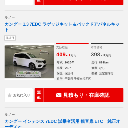
料
ルノー
カングー 1.3 7EDC ラゲッジキット＆バックドアパネルキッ
ト
保証付
支払総額
本体価格
.
.
409
398
3
0
万円
万円
年式
2025年
走行
898km
車検
'28/7
修復
なし
保証
保証付
整備
法定整備付
住所
千葉県 千葉市稲毛区
無
見積もり・在庫確認
料
ルノー
カングー インテンス 7EDC 試乗者活用 観音扉 ETC 純正オ
ーディオ