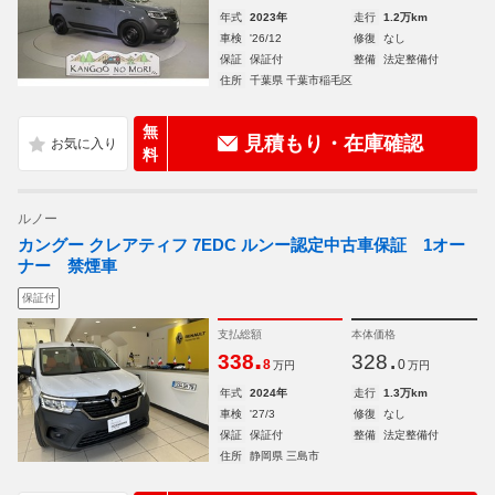
年式
2023年
走行
1.2万km
車検
'26/12
修復
なし
保証
保証付
整備
法定整備付
住所
千葉県 千葉市稲毛区
無
見積もり・在庫確認
料
ルノー
カングー クレアティフ 7EDC ルンー認定中古車保証 1オー
ナー 禁煙車
保証付
支払総額
本体価格
.
.
338
328
8
0
万円
万円
年式
2024年
走行
1.3万km
車検
'27/3
修復
なし
保証
保証付
整備
法定整備付
住所
静岡県 三島市