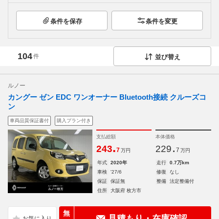
条件を保存
条件を変更
104
件
並び替え
ルノー
カングー ゼン EDC ワンオーナー Bluetooth接続 クルーズコ
ン
車両品質保証書付
購入プラン付き
支払総額
本体価格
.
.
243
229
7
7
万円
万円
年式
2020年
走行
0.7万km
車検
'27/6
修復
なし
保証
保証無
整備
法定整備付
住所
大阪府 枚方市
無
見積もり・在庫確認