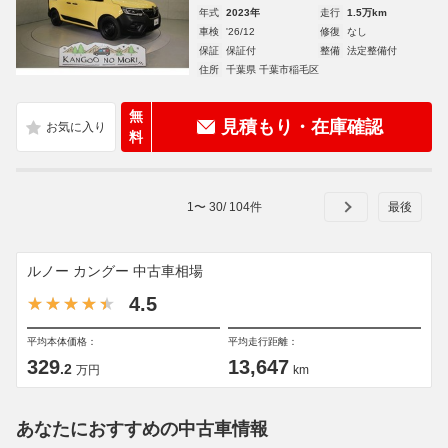
年式
2023年
走行
1.5万km
車検
'26/12
修復
なし
保証
保証付
整備
法定整備付
住所
千葉県 千葉市稲毛区
無
見積もり・在庫確認
料
1
〜
30
/
104
件
ルノー カングー 中古車相場
4.5
平均本体価格：
平均走行距離：
329
13,647
.2
万円
km
あなたにおすすめの中古車情報