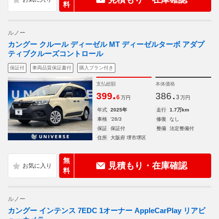
料
ルノー
カングー クルール ディーゼル MT ディーゼルターボ アダプ
ティブクルーズコントロール
保証付
車両品質保証書付
購入プラン付き
支払総額
本体価格
.
.
399
386
6
3
万円
万円
年式
2025年
走行
1.7万km
車検
'28/3
修復
なし
保証
保証付
整備
法定整備付
住所
大阪府 堺市堺区
無
見積もり・在庫確認
料
ルノー
カングー インテンス 7EDC 1オーナー AppleCarPlay リアビ