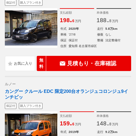
保証付
購入プラン付き
支払総額
本体価格
.
.
198
188
6
8
万円
万円
年式
2020年
走行
5.8万km
車検
'27/8
修復
なし
保証
保証付
整備
法定整備付
住所
愛知県 名古屋市緑区
無
見積もり・在庫確認
料
ルノー
カングー クルール EDC 限定200台オランジュコロンジュ9イ
ンチビッ
保証付
購入プラン付き
支払総額
本体価格
.
.
159
148
6
8
万円
万円
年式
2019年
走行
9.2万km