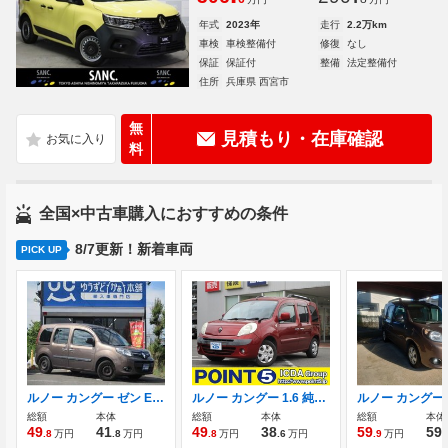
年式
2023年
走行
2.2万km
車検
車検整備付
修復
なし
保証
保証付
整備
法定整備付
住所
兵庫県 西宮市
無
見積もり・在庫確認
料
全国×中古車購入におすすめの条件
8/7更新！新着車両
PICK UP
ルノー カングー ゼン EDC ターボ タイミングチェーン バックカメラ
ルノー カングー 1.6 純正CDデッキ キーレスエントリー
総額
本体
総額
本体
総額
本体
49
41
49
38
59
59
.8
万円
.8
万円
.8
万円
.6
万円
.9
万円
.