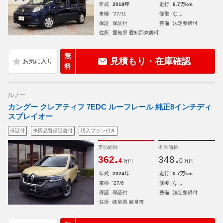
年式
2018年
走行
6.7万km
車検
'27/11
修復
なし
保証
保証付
整備
法定整備付
住所
愛知県 愛知郡東郷町
無
見積もり・在庫確認
料
ルノー
カングー クレアティフ 7EDC ルーフレール 純正8インチディ
スプレイオー
保証付
車両品質保証書付
購入プラン付き
支払総額
本体価格
.
.
362
348
4
0
万円
万円
年式
2024年
走行
0.7万km
車検
'27/6
修復
なし
保証
保証付
整備
法定整備付
住所
岐阜県 岐阜市