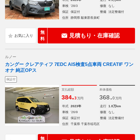
車検
'28/3
修復
なし
保証
保証付
整備
法定整備付
住所
静岡県 駿東郡長泉町
無
見積もり・在庫確認
料
ルノー
カングー クレアティフ 7EDC AIS検査5点車両 CREATIF ワン
オナ 純正OPス
保証付
支払総額
本体価格
.
.
384
368
3
0
万円
万円
年式
2023年
走行
1.0万km
車検
'26/9
修復
なし
保証
保証付
整備
法定整備付
住所
千葉県 千葉市稲毛区
無