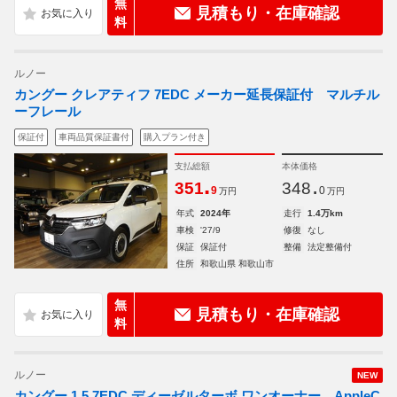
無
見積もり・在庫確認
料
ルノー
カングー クレアティフ 7EDC メーカー延長保証付 マルチル
ーフレール
保証付
車両品質保証書付
購入プラン付き
支払総額
本体価格
.
.
351
348
9
0
万円
万円
年式
2024年
走行
1.4万km
車検
'27/9
修復
なし
保証
保証付
整備
法定整備付
住所
和歌山県 和歌山市
無
見積もり・在庫確認
料
ルノー
NEW
カングー 1.5 7EDC ディーゼルターボ ワンオーナー AppleC