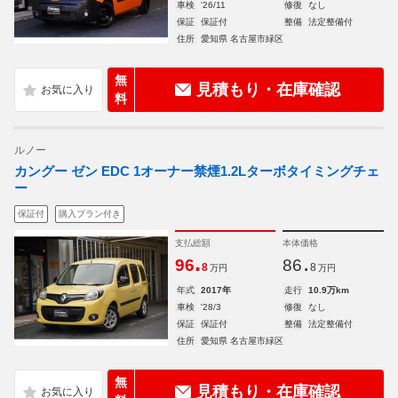
車検
'26/11
修復
なし
保証
保証付
整備
法定整備付
住所
愛知県 名古屋市緑区
無
見積もり・在庫確認
料
ルノー
カングー ゼン EDC 1オーナー禁煙1.2Lターボタイミングチェ
ー
保証付
購入プラン付き
支払総額
本体価格
.
.
96
86
8
8
万円
万円
年式
2017年
走行
10.9万km
車検
'28/3
修復
なし
保証
保証付
整備
法定整備付
住所
愛知県 名古屋市緑区
無
見積もり・在庫確認