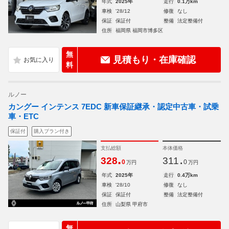
年式
2025年
走行
0.1万km
車検
'28/12
修復
なし
保証
保証付
整備
法定整備付
住所
福岡県 福岡市博多区
無
見積もり・在庫確認
料
ルノー
カングー インテンス 7EDC 新車保証継承・認定中古車・試乗
車・ETC
保証付
購入プラン付き
支払総額
本体価格
.
.
328
311
0
0
万円
万円
年式
2025年
走行
0.4万km
車検
'28/10
修復
なし
保証
保証付
整備
法定整備付
住所
山梨県 甲府市
無