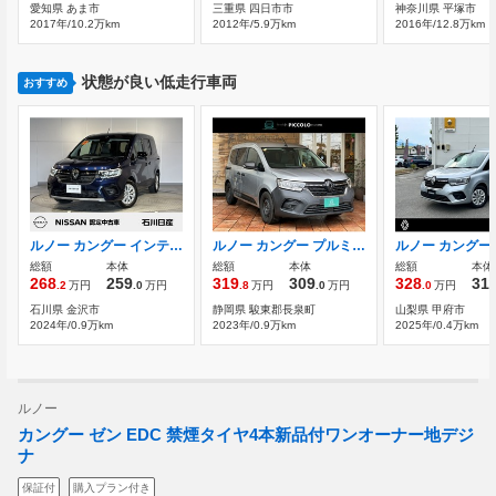
愛知県 あま市
三重県 四日市市
神奈川県 平塚市
2017年/10.2万km
2012年/5.9万km
2016年/12.8万km
状態が良い低走行車両
おすすめ
ルノー カングー インテンス 7EDC 当社社用車 マルチファンクションDP
ルノー カングー プルミエール エディション 7EDC ワンオーナー AppleCarPlay バックカメラ
総額
本体
総額
本体
総額
本体
268
259
319
309
328
31
.2
万円
.0
万円
.8
万円
.0
万円
.0
万円
石川県 金沢市
静岡県 駿東郡長泉町
山梨県 甲府市
2024年/0.9万km
2023年/0.9万km
2025年/0.4万km
ルノー
カングー ゼン EDC 禁煙タイヤ4本新品付ワンオーナー地デジ
ナ
保証付
購入プラン付き