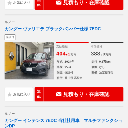
見積もり・在庫確認
料
ルノー
カングー ヴァリエテ ブラックバンパー仕様 7EDC
保証付
支払総額
本体価格
.
.
404
388
1
0
万円
万円
年式
2024年
走行
0.9万km
車検
'27/4
修復
なし
保証
保証付
整備
法定整備付
住所
香川県 高松市
無
見積もり・在庫確認
料
ルノー
カングー インテンス 7EDC 当社社用車 マルチファンクショ
ンDP