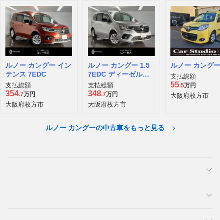
ルノー カングー イン
ルノー カングー 1.5
ルノー カングー
テンス 7EDC
7EDC ディーゼルタ
支払総額
ーボ
55
支払総額
支払総額
.5
万円
354
348
.7
万円
.7
万円
大阪府枚方市
大阪府枚方市
大阪府枚方市
ルノー カングーの中古車をもっと見る