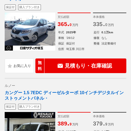
保証付
購入プラン付き
支払総額
本体価格
.
.
365
335
0
0
万円
万円
年式
2025年
走行
0.1万km
車検
'28/12
修復
なし
保証
保証付
整備
法定整備付
住所
埼玉県 川口市
無
見積もり・在庫確認
料
ルノー
カングー 1.5 7EDC ディーゼルターボ 10インチデジタルイン
ストゥメントパネル・
保証付
購入プラン付き
支払総額
本体価格
.
.
389
379
9
9
万円
万円