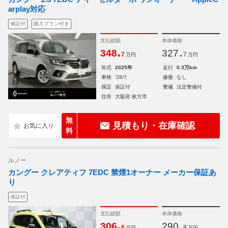
arplay対応
保証付
購入プラン付き
支払総額
本体価格
.
.
348
327
7
7
万円
万円
年式
2025年
走行
0.3万km
車検
'28/7
修復
なし
保証
保証付
整備
法定整備付
住所
大阪府 枚方市
無
見積もり・在庫確認
料
ルノー
カングー クレアティフ 7EDC 禁煙1オーナー メーカー保証あ
り
保証付
支払総額
本体価格
.
.
306
290
6
8
万円
万円