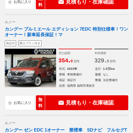
見積もり・在庫確認
料
ルノー
カングー プルミエール エディション 7EDC 特別仕様車！ワン
オーナー！新車延長保証！マ
保証付
購入プラン付き
支払総額
本体価格
.
.
354
329
9
9
万円
万円
年式
2023年
走行
1.0万km
車検
車検整備付
修復
なし
保証
保証付
整備
法定整備付
住所
福岡県 福岡市博多区
無
見積もり・在庫確認
料
ルノー
カングー ゼン EDC 1オーナー 禁煙車 SDナビ フルセグT