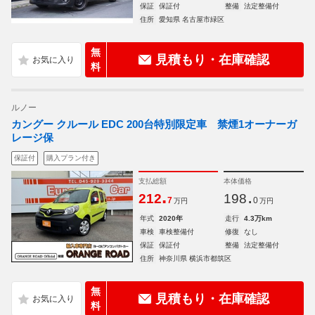
保証
保証付
整備
法定整備付
住所
愛知県 名古屋市緑区
無
見積もり・在庫確認
料
ルノー
カングー クルール EDC 200台特別限定車 禁煙1オーナーガ
レージ保
保証付
購入プラン付き
支払総額
本体価格
.
.
212
198
7
0
万円
万円
年式
2020年
走行
4.3万km
車検
車検整備付
修復
なし
保証
保証付
整備
法定整備付
住所
神奈川県 横浜市都筑区
無
見積もり・在庫確認
料