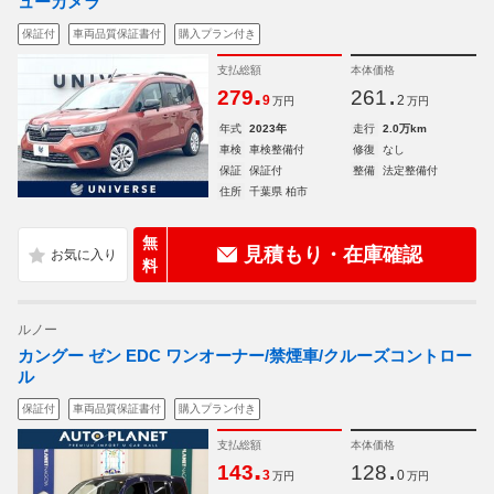
ューカメラ
保証付
車両品質保証書付
購入プラン付き
支払総額
本体価格
.
.
279
261
9
2
万円
万円
年式
2023年
走行
2.0万km
車検
車検整備付
修復
なし
保証
保証付
整備
法定整備付
住所
千葉県 柏市
無
見積もり・在庫確認
料
ルノー
カングー ゼン EDC ワンオーナー/禁煙車/クルーズコントロー
ル
保証付
車両品質保証書付
購入プラン付き
支払総額
本体価格
.
.
143
128
3
0
万円
万円