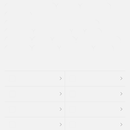
メーカー系販売店取り扱い車
修復歴無し
アルミホイール
寒冷地仕様車
過給機設定モデル（ターボ・スーパーチャージャーなど)
ETC
CDプレーヤー
カーナビゲーション
禁煙車
法定整備付き
保証付き
エアバッグ
ディスチャージドランプ
支払総顔あり
クーポンあり
車両品質評価書付
新着車両