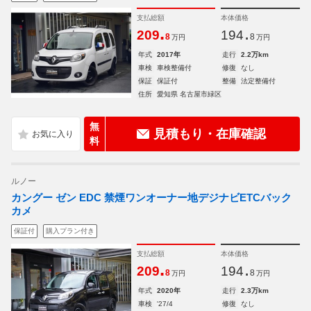
支払総額
本体価格
.
.
209
194
8
8
万円
万円
年式
2017年
走行
2.2万km
車検
車検整備付
修復
なし
保証
保証付
整備
法定整備付
住所
愛知県 名古屋市緑区
無
見積もり・在庫確認
料
ルノー
カングー ゼン EDC 禁煙ワンオーナー地デジナビETCバック
カメ
保証付
購入プラン付き
支払総額
本体価格
.
.
209
194
8
8
万円
万円
年式
2020年
走行
2.3万km
車検
'27/4
修復
なし