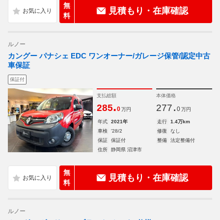
無
見積もり・在庫確認
料
ルノー
カングー パナシェ EDC ワンオーナー/ガレージ保管/認定中古
車保証
保証付
支払総額
本体価格
.
.
285
277
0
0
万円
万円
年式
2021年
走行
1.4万km
車検
'28/2
修復
なし
保証
保証付
整備
法定整備付
住所
静岡県 沼津市
無
見積もり・在庫確認
料
ルノー