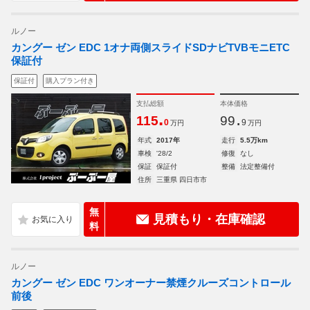
ルノー
カングー ゼン EDC 1オナ両側スライドSDナビTVBモニETC
保証付
保証付
購入プラン付き
支払総額
本体価格
.
.
115
99
0
9
万円
万円
年式
2017年
走行
5.5万km
車検
'28/2
修復
なし
保証
保証付
整備
法定整備付
住所
三重県 四日市市
無
見積もり・在庫確認
料
ルノー
カングー ゼン EDC ワンオーナー禁煙クルーズコントロール
前後