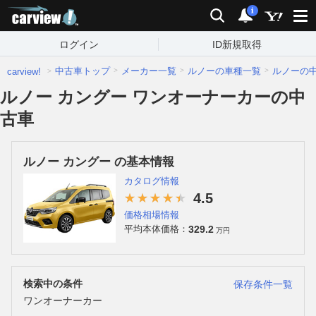
carview!
検索
通知
i
ログイン
ID新規取得
中古車トップ
メーカー一覧
ルノーの車種一覧
ルノーの
carview!
ルノー カングー ワンオーナーカーの中
古車
ルノー カングー の基本情報
カタログ情報
4.5
価格相場情報
329.2
平均本体価格：
万円
検索中の条件
保存条件一覧
ワンオーナーカー