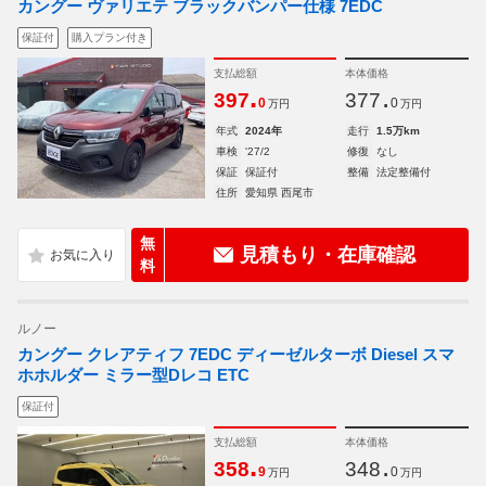
カングー ヴァリエテ ブラックバンパー仕様 7EDC
保証付
購入プラン付き
支払総額
本体価格
.
.
397
377
0
0
万円
万円
年式
2024年
走行
1.5万km
車検
'27/2
修復
なし
保証
保証付
整備
法定整備付
住所
愛知県 西尾市
無
見積もり・在庫確認
料
ルノー
カングー クレアティフ 7EDC ディーゼルターボ Diesel スマ
ホホルダー ミラー型Dレコ ETC
保証付
支払総額
本体価格
.
.
358
348
9
0
万円
万円