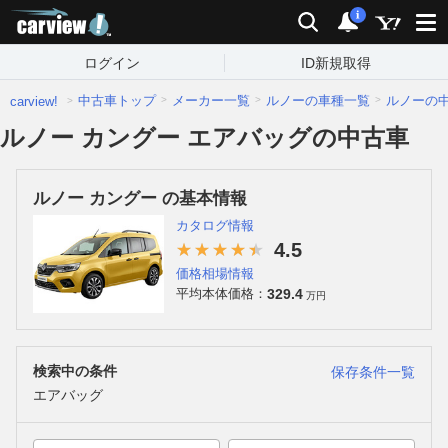
carview!
検索
通知
i
ログイン
ID新規取得
中古車トップ
メーカー一覧
ルノーの車種一覧
ルノーの
carview!
ルノー カングー エアバッグの中古車
ルノー カングー の基本情報
カタログ情報
4.5
価格相場情報
329.4
平均本体価格：
万円
検索中の条件
保存条件一覧
エアバッグ