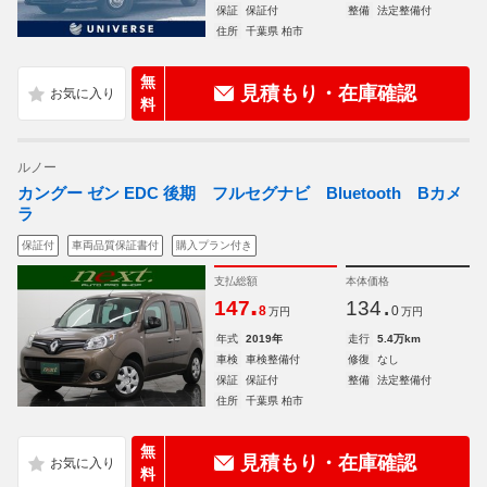
保証
保証付
整備
法定整備付
住所
千葉県 柏市
無
見積もり・在庫確認
料
ルノー
カングー ゼン EDC 後期 フルセグナビ Bluetooth Bカメ
ラ
保証付
車両品質保証書付
購入プラン付き
支払総額
本体価格
.
.
147
134
8
0
万円
万円
年式
2019年
走行
5.4万km
車検
車検整備付
修復
なし
保証
保証付
整備
法定整備付
住所
千葉県 柏市
無
見積もり・在庫確認
料