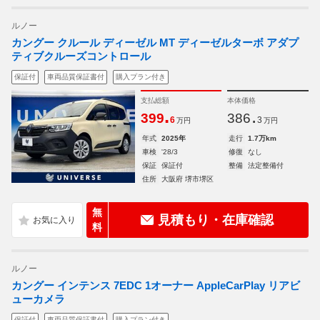
ルノー
カングー クルール ディーゼル MT ディーゼルターボ アダプ
ティブクルーズコントロール
保証付
車両品質保証書付
購入プラン付き
支払総額
本体価格
.
.
399
386
6
3
万円
万円
年式
2025年
走行
1.7万km
車検
'28/3
修復
なし
保証
保証付
整備
法定整備付
住所
大阪府 堺市堺区
無
見積もり・在庫確認
料
ルノー
カングー インテンス 7EDC 1オーナー AppleCarPlay リアビ
ューカメラ
保証付
車両品質保証書付
購入プラン付き