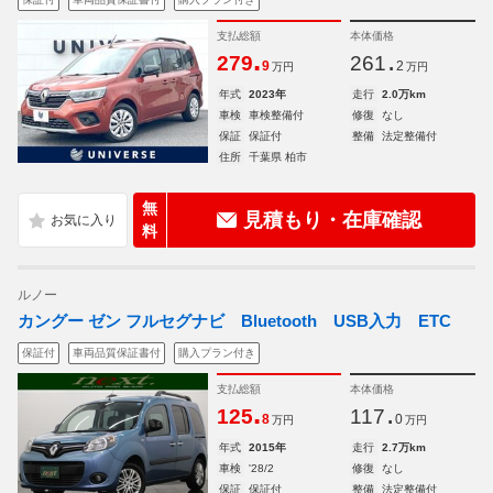
支払総額
本体価格
.
.
279
261
9
2
万円
万円
年式
2023年
走行
2.0万km
車検
車検整備付
修復
なし
保証
保証付
整備
法定整備付
住所
千葉県 柏市
無
見積もり・在庫確認
料
ルノー
カングー ゼン フルセグナビ Bluetooth USB入力 ETC
保証付
車両品質保証書付
購入プラン付き
支払総額
本体価格
.
.
125
117
8
0
万円
万円
年式
2015年
走行
2.7万km
車検
'28/2
修復
なし
保証
保証付
整備
法定整備付