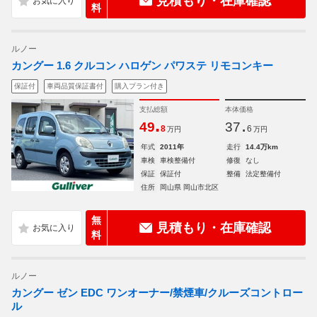
見積もり・在庫確認
料
ルノー
カングー 1.6 クルコン ハロゲン パワステ リモコンキー
保証付
車両品質保証書付
購入プラン付き
支払総額
本体価格
.
.
49
37
8
6
万円
万円
年式
2011年
走行
14.4万km
車検
車検整備付
修復
なし
保証
保証付
整備
法定整備付
住所
岡山県 岡山市北区
無
見積もり・在庫確認
料
ルノー
カングー ゼン EDC ワンオーナー/禁煙車/クルーズコントロー
ル