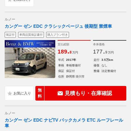
ルノー
カングー ゼン EDC クラシックベージュ 後期型 禁煙車
保証付
車両品質保証書付
購入プラン付き
支払総額
本体価格
.
.
189
177
8
9
万円
万円
年式
2017年
走行
3.5万km
車検
車検整備付
修復
なし
保証
保証付
整備
法定整備付
住所
静岡県 掛川市
無
見積もり・在庫確認
料
ルノー
カングー ゼン EDC ナビTV バックカメラ ETC ルーフレール
車