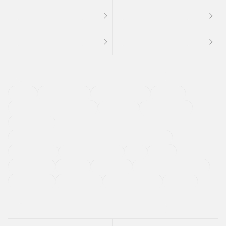
４ＷＤ
定期点検記録簿
ワンオーナーカー
福祉車両
メーカー系販売店取り扱い車
修復歴無し
アルミホイール
寒冷地仕様車
過給機設定モデル（ターボ・スーパーチャージャーなど)
ETC
CDプレーヤー
カーナビゲーション
禁煙車
法定整備付き
保証付き
エアバッグ
ディスチャージドランプ
支払総顔あり
クーポンあり
車両品質評価書付
新着車両