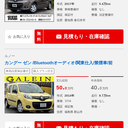
年式
2017年
走行
5.4万km
車検
車検整備付
修復
なし
保証
保証付
整備
法定整備付
住所
愛知県 春日井市
無
見積もり・在庫確認
料
ルノー
カングー ゼン /Bluetoothオーディオ/関東仕入/禁煙車/前
車両品質保証書付
購入プラン付き
支払総額
本体価格
.
.
50
40
0
0
万円
万円
年式
2014年
走行
8.7万km
車検
'27/4
修復
なし
保証
保証無
整備
-
住所
福島県 郡山市
無