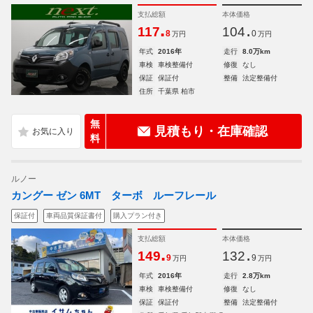
支払総額
本体価格
.
.
117
104
8
0
万円
万円
年式
2016年
走行
8.0万km
車検
車検整備付
修復
なし
保証
保証付
整備
法定整備付
住所
千葉県 柏市
無
見積もり・在庫確認
料
ルノー
カングー ゼン 6MT ターボ ルーフレール
保証付
車両品質保証書付
購入プラン付き
支払総額
本体価格
.
.
149
132
9
9
万円
万円
年式
2016年
走行
2.8万km
車検
車検整備付
修復
なし
保証
保証付
整備
法定整備付