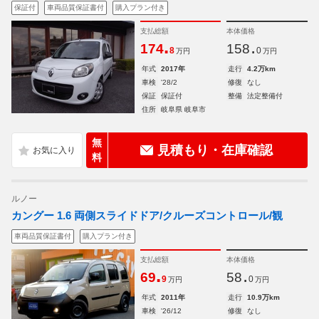
保証付
車両品質保証書付
購入プラン付き
支払総額
本体価格
.
.
174
158
8
0
万円
万円
年式
2017年
走行
4.2万km
車検
'28/2
修復
なし
保証
保証付
整備
法定整備付
住所
岐阜県 岐阜市
無
見積もり・在庫確認
料
ルノー
カングー 1.6 両側スライドドア/クルーズコントロール/観
車両品質保証書付
購入プラン付き
支払総額
本体価格
.
.
69
58
9
0
万円
万円
年式
2011年
走行
10.9万km
車検
'26/12
修復
なし