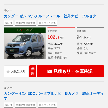
ルノー
カングー ゼン マルチルーフレール 社外ナビ フルセグ
保証付
車両品質保証書付
購入プラン付き
支払総額
本体価格
.
.
102
94
8
0
万円
万円
年式
2016年
走行
7.4万km
車検
'27/3
修復
なし
保証
保証付
整備
法定整備付
住所
千葉県 柏市
無
見積もり・在庫確認
料
ルノー
カングー ゼン EDC ポータブルナビ Bカメラ 純正オーディ
オ
保証付
車両品質保証書付
購入プラン付き