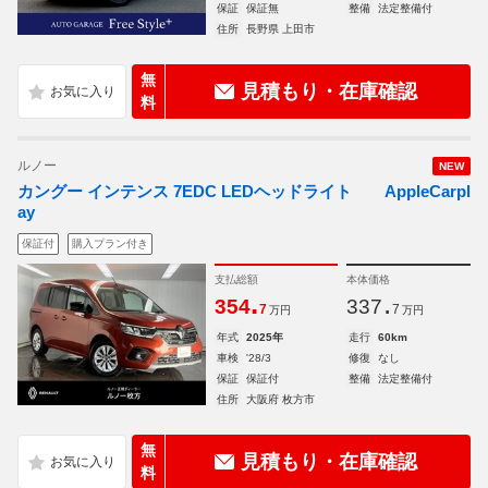
保証
保証無
整備
法定整備付
住所
長野県 上田市
無
見積もり・在庫確認
料
ルノー
NEW
カングー インテンス 7EDC LEDヘッドライト AppleCarpl
ay
保証付
購入プラン付き
支払総額
本体価格
.
.
354
337
7
7
万円
万円
年式
2025年
走行
60km
車検
'28/3
修復
なし
保証
保証付
整備
法定整備付
住所
大阪府 枚方市
無
見積もり・在庫確認
料