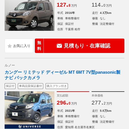
.
.
127
114
8
0
万円
万円
年式
2016年
走行
4.3万km
車検
車検整備付
修復
なし
保証
保証付
整備
法定整備付
住所
千葉県 柏市
無
見積もり・在庫確認
料
ルノー
カングー リミテッド ディーゼル MT 6MT 7V型panasonic製
ナビ バックカメラ
保証付
車両品質保証書付
購入プラン付き
支払総額
本体価格
.
.
296
277
0
2
万円
万円
年式
2021年
走行
5.0万km
車検
車検整備付
修復
なし
保証
保証付
整備
法定整備付
住所
愛知県 名古屋市名東区