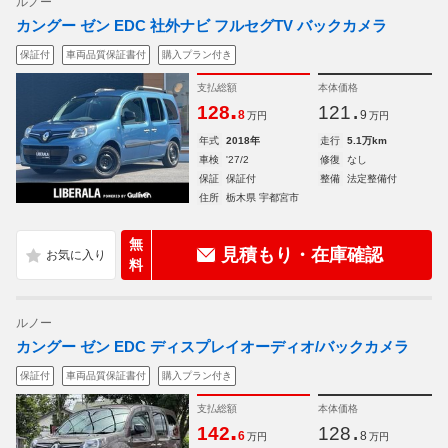
ルノー
カングー ゼン EDC 社外ナビ フルセグTV バックカメラ
保証付
車両品質保証書付
購入プラン付き
支払総額
本体価格
.
.
128
121
8
9
万円
万円
年式
2018年
走行
5.1万km
車検
'27/2
修復
なし
保証
保証付
整備
法定整備付
住所
栃木県 宇都宮市
無
見積もり・在庫確認
料
ルノー
カングー ゼン EDC ディスプレイオーディオ/バックカメラ
保証付
車両品質保証書付
購入プラン付き
支払総額
本体価格
.
.
142
128
6
8
万円
万円