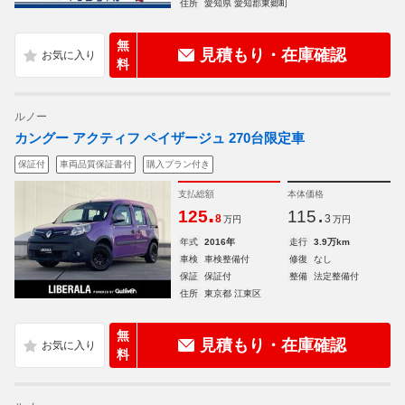
住所
愛知県 愛知郡東郷町
無
見積もり・在庫確認
料
ルノー
カングー アクティフ ペイザージュ 270台限定車
保証付
車両品質保証書付
購入プラン付き
支払総額
本体価格
.
.
125
115
8
3
万円
万円
年式
2016年
走行
3.9万km
車検
車検整備付
修復
なし
保証
保証付
整備
法定整備付
住所
東京都 江東区
無
見積もり・在庫確認
料