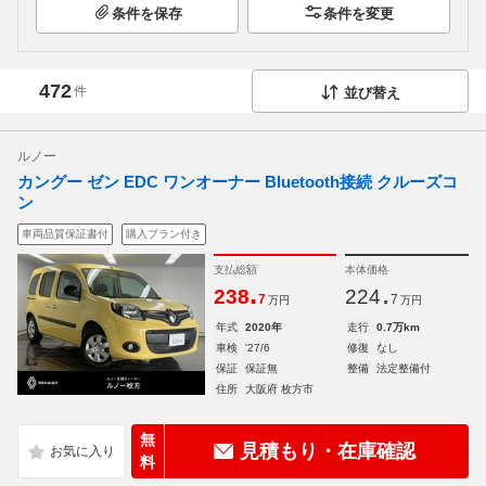
条件を保存
条件を変更
472
件
並び替え
ルノー
カングー ゼン EDC ワンオーナー Bluetooth接続 クルーズコ
ン
車両品質保証書付
購入プラン付き
支払総額
本体価格
.
.
238
224
7
7
万円
万円
年式
2020年
走行
0.7万km
車検
'27/6
修復
なし
保証
保証無
整備
法定整備付
住所
大阪府 枚方市
無
見積もり・在庫確認
料