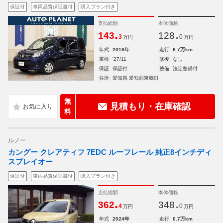
保証付
車両品質保証書付
購入プラン付き
支払総額
本体価格
.
.
143
128
3
0
万円
万円
年式
2018年
走行
6.7万km
車検
'27/11
修復
なし
保証
保証付
整備
法定整備付
住所
愛知県 愛知郡東郷町
無
見積もり・在庫確認
料
ルノー
カングー クレアティフ 7EDC ルーフレール 純正8インチディ
スプレイオー
保証付
車両品質保証書付
購入プラン付き
支払総額
本体価格
.
.
362
348
4
0
万円
万円
年式
2024年
走行
0.7万km