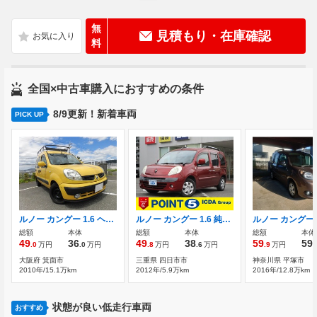
無
見積もり・在庫確認
料
全国×中古車購入におすすめの条件
8/9更新！新着車両
PICK UP
ルノー カングー 1.6 ヘビーデューティールーフキャリア/HDDナ
ルノー カングー 1.6 純正CDデッキ キーレスエントリー
総額
本体
総額
本体
総額
本体
49
36
49
38
59
59
.0
万円
.0
万円
.8
万円
.6
万円
.9
万円
.
大阪府 箕面市
三重県 四日市市
神奈川県 平塚市
2010年/15.1万km
2012年/5.9万km
2016年/12.8万km
状態が良い低走行車両
おすすめ