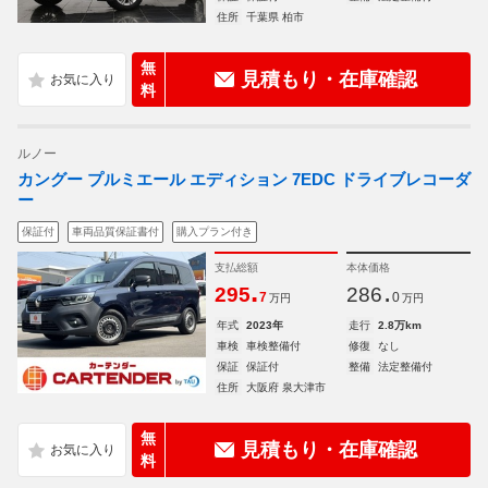
住所
千葉県 柏市
無
見積もり・在庫確認
料
ルノー
カングー プルミエール エディション 7EDC ドライブレコーダ
ー
保証付
車両品質保証書付
購入プラン付き
支払総額
本体価格
.
.
295
286
7
0
万円
万円
年式
2023年
走行
2.8万km
車検
車検整備付
修復
なし
保証
保証付
整備
法定整備付
住所
大阪府 泉大津市
無
見積もり・在庫確認
料