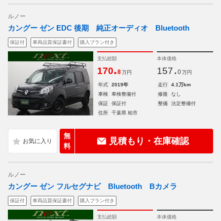
ルノー
カングー ゼン EDC 後期 純正オーディオ Bluetooth
保証付
車両品質保証書付
購入プラン付き
支払総額
本体価格
.
.
170
157
8
0
万円
万円
年式
2019年
走行
4.1万km
車検
車検整備付
修復
なし
保証
保証付
整備
法定整備付
住所
千葉県 柏市
無
見積もり・在庫確認
料
ルノー
カングー ゼン フルセグナビ Bluetooth Bカメラ
保証付
車両品質保証書付
購入プラン付き
支払総額
本体価格