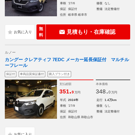
車検
'27/6
修復
なし
保証
保証付
整備
法定整備付
住所
岐阜県 岐阜市
無
見積もり・在庫確認
料
ルノー
カングー クレアティフ 7EDC メーカー延長保証付 マルチル
ーフレール
保証付
車両品質保証書付
購入プラン付き
支払総額
本体価格
.
.
351
348
9
0
万円
万円
年式
2024年
走行
1.4万km
車検
'27/9
修復
なし
保証
保証付
整備
法定整備付
住所
和歌山県 和歌山市