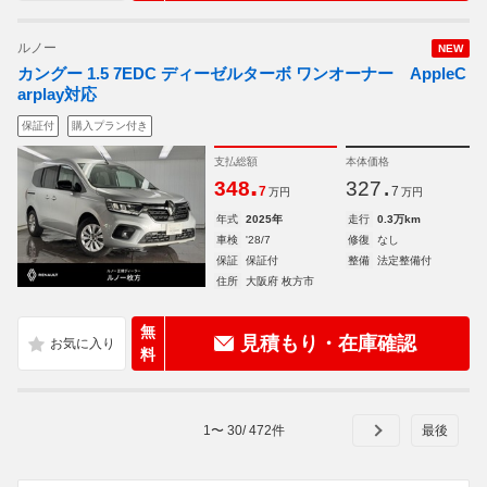
ルノー
NEW
カングー 1.5 7EDC ディーゼルターボ ワンオーナー AppleC
arplay対応
保証付
購入プラン付き
支払総額
本体価格
.
.
348
327
7
7
万円
万円
年式
2025年
走行
0.3万km
車検
'28/7
修復
なし
保証
保証付
整備
法定整備付
住所
大阪府 枚方市
無
見積もり・在庫確認
料
1
〜
30
/
472
件