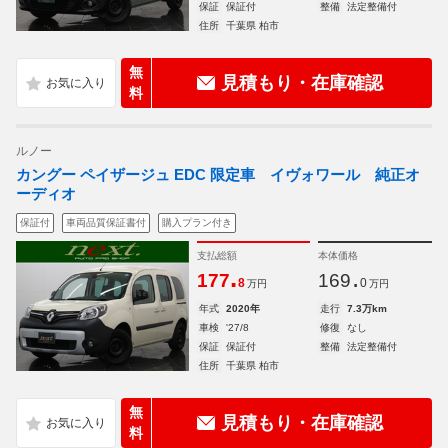
保証
保証付
整備
法定整備付
住所
千葉県 柏市
無
見積もり・在庫確認
料
ルノー
カングー ペイザージュ EDC 限定車 イヴォワール 純正オ
ーディオ
保証付
車両品質保証書付
購入プラン付き
支払総額
本体価格
.
.
177
169
8
0
万円
万円
年式
2020年
走行
7.3万km
車検
'27/8
修復
なし
保証
保証付
整備
法定整備付
住所
千葉県 柏市
無
見積もり・在庫確認
料