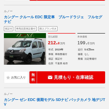
ルノー
カングー クルール EDC 限定車 ブルードラジェ フルセグ
ナビ
保証付
車両品質保証書付
購入プラン付き
支払総額
本体価格
.
.
212
199
8
0
万円
万円
年式
2019年
走行
5.6万km
車検
車検整備付
修復
なし
保証
保証付
整備
法定整備付
住所
千葉県 柏市
無
見積もり・在庫確認
料
ルノー
カングー ゼン EDC 後期モデル SDナビ バックカメラ 地デジT
V