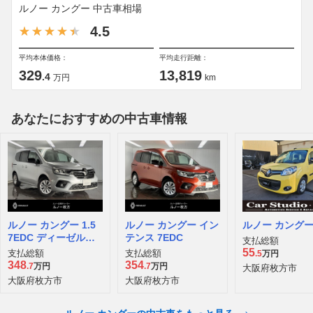
ルノー カングー 中古車相場
4.5
平均本体価格：
平均走行距離：
329
13,819
.4
万円
km
あなたにおすすめの中古車情報
ルノー カングー 1.5
ルノー カングー イン
ルノー カングー
7EDC ディーゼルタ
テンス 7EDC
支払総額
ーボ
55
支払総額
支払総額
.5
万円
348
354
.7
万円
.7
万円
大阪府枚方市
大阪府枚方市
大阪府枚方市