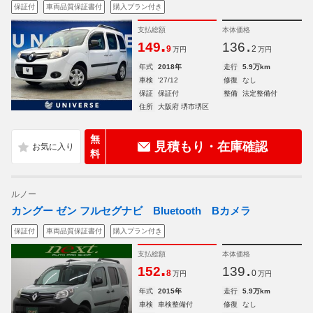
保証付
車両品質保証書付
購入プラン付き
支払総額
本体価格
.
.
149
136
9
2
万円
万円
年式
2018年
走行
5.9万km
車検
'27/12
修復
なし
保証
保証付
整備
法定整備付
住所
大阪府 堺市堺区
無
見積もり・在庫確認
料
ルノー
カングー ゼン フルセグナビ Bluetooth Bカメラ
保証付
車両品質保証書付
購入プラン付き
支払総額
本体価格
.
.
152
139
8
0
万円
万円
年式
2015年
走行
5.9万km
車検
車検整備付
修復
なし