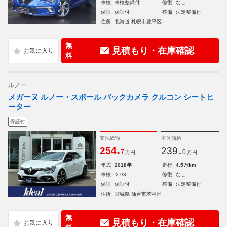
車検
車検整備付
修復
なし
保証
保証付
整備
法定整備付
住所
北海道 札幌市豊平区
無
見積もり・在庫確認
料
ルノー
メガーヌ ルノー・スポール バックカメラ クルコン シートヒ
ーター
保証付
支払総額
本体価格
.
.
254
239
7
0
万円
万円
年式
2018年
走行
4.5万km
車検
'27/8
修復
なし
保証
保証付
整備
法定整備付
住所
宮城県 仙台市若林区
無
見積もり・在庫確認