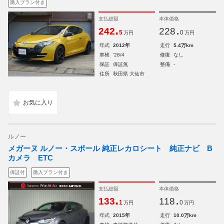
購入プラン付き
支払総額
本体価格
.
.
242
228
5
0
万円
万円
年式
2012年
走行
5.4万km
車検
'28/4
修復
なし
保証
保証無
整備
-
住所
秋田県 大仙市
ルノー
メガーヌ ルノー・スポール 純正レカロシート 純正ナビ B
カメラ ETC
保証付
購入プラン付き
支払総額
本体価格
.
.
133
118
1
0
万円
万円
年式
2015年
走行
10.0万km