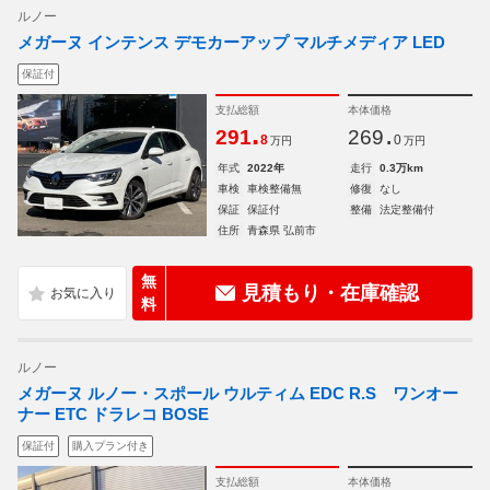
ルノー
メガーヌ インテンス デモカーアップ マルチメディア LED
保証付
支払総額
本体価格
.
.
291
269
8
0
万円
万円
年式
2022年
走行
0.3万km
車検
車検整備無
修復
なし
保証
保証付
整備
法定整備付
住所
青森県 弘前市
無
見積もり・在庫確認
料
ルノー
メガーヌ ルノー・スポール ウルティム EDC R.S ワンオー
ナー ETC ドラレコ BOSE
保証付
購入プラン付き
支払総額
本体価格