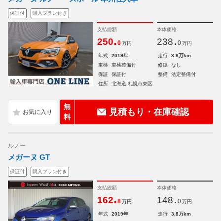
保証付
購入プラン付き
支払総額
本体価格
.
.
250
238
0
0
万円
万円
年式
2019年
走行
3.8万km
車検
車検整備付
修復
なし
保証
保証付
整備
法定整備付
住所
北海道 札幌市東区
無
見積もり・在庫確認
料
ルノー
メガーヌ GT
保証付
購入プラン付き
支払総額
本体価格
.
.
162
148
8
0
万円
万円
年式
2019年
走行
3.8万km