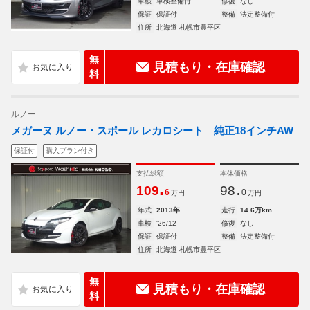
車検
車検整備付
修復
なし
保証
保証付
整備
法定整備付
住所
北海道 札幌市豊平区
無
見積もり・在庫確認
料
ルノー
メガーヌ ルノー・スポール レカロシート 純正18インチAW
保証付
購入プラン付き
支払総額
本体価格
.
.
109
98
6
0
万円
万円
年式
2013年
走行
14.6万km
車検
'26/12
修復
なし
保証
保証付
整備
法定整備付
住所
北海道 札幌市豊平区
無
見積もり・在庫確認
料