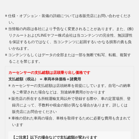
仕様・オプション・装備の詳細については各販売店にお問い合わせくださ
い。
当情報の内容は各社により予告なく変更されることがあります。また、(株)
リクルートおよびLINEヤフー株式会社は当コンテンツの完全性、無誤謬性
を保証するものではなく、当コンテンツに起因するいかなる損害の責も負
いかねます。
コンテンツもしくはデータの全部または一部を無断で転写、転載、複製す
ることを禁じます。
カーセンサーの支払総額は店頭乗り出し価格です
支払総額（税込） ＝ 車両本体価格＋諸費用
カーセンサーの支払総額は店頭納車を前提にしています。自宅への納車
をご希望された場合などは、別途納車費用がかかります
販売店の所在する所轄運輸支局以外で登録する際や、車の定置場所、登
録月によって、手数料や税金の額が異なる場合があります。詳しくは
販売店にお問合せください
車検の切れた車両の場合、車検を取得するために必要な費用も含まれて
います
【ご注意】以下の場合などで支払総額が変わります