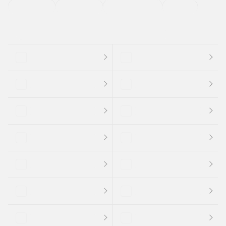
支払総顔あり
クーポンあり
車両品質評価書付
新着車両