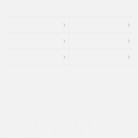
４ＷＤ
定期点検記録簿
ワンオーナーカー
福祉車両
メーカー系販売店取り扱い車
修復歴無し
アルミホイール
寒冷地仕様車
過給機設定モデル（ターボ・スーパーチャージャーなど)
ETC
CDプレーヤー
カーナビゲーション
禁煙車
法定整備付き
保証付き
エアバッグ
ディスチャージドランプ