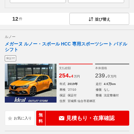
12
件
並び替え
ルノー
メガーヌ ルノー・スポール HCC 専用スポーツシート パドル
シフト
保証付
支払総額
本体価格
.
.
254
239
4
0
万円
万円
年式
2019年
走行
4.0万km
車検
'27/10
修復
なし
保証
保証付
整備
法定整備付
住所
宮城県 仙台市若林区
無
見積もり・在庫確認
料