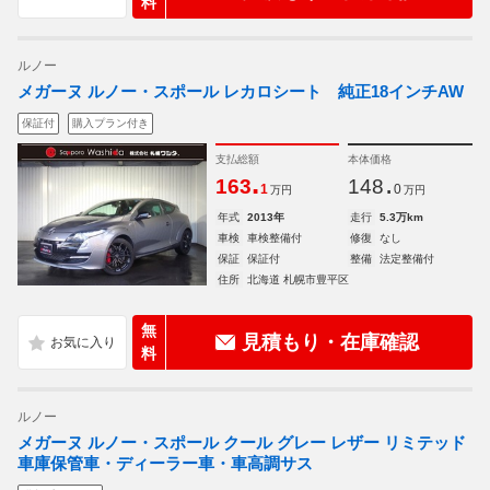
料
ルノー
メガーヌ ルノー・スポール レカロシート 純正18インチAW
保証付
購入プラン付き
支払総額
本体価格
.
.
163
148
1
0
万円
万円
年式
2013年
走行
5.3万km
車検
車検整備付
修復
なし
保証
保証付
整備
法定整備付
住所
北海道 札幌市豊平区
無
見積もり・在庫確認
料
ルノー
メガーヌ ルノー・スポール クール グレー レザー リミテッド
車庫保管車・ディーラー車・車高調サス