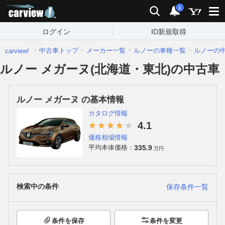
carview!
検索
通知
i
ログイン
ID新規取得
中古車トップ
メーカー一覧
ルノーの車種一覧
ルノーの
carview!
ルノー メガーヌ(北海道・東北)の中古車
ルノー メガーヌ の基本情報
カタログ情報
4.1
価格相場情報
335.9
平均本体価格：
万円
検索中の条件
保存条件一覧
条件を保存
条件を変更