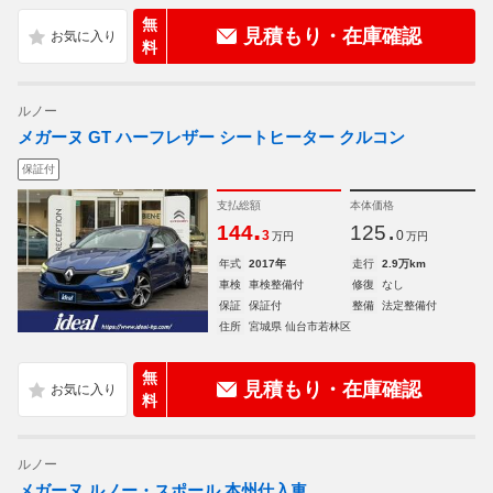
無
見積もり・在庫確認
料
ルノー
メガーヌ GT ハーフレザー シートヒーター クルコン
保証付
支払総額
本体価格
.
.
144
125
3
0
万円
万円
年式
2017年
走行
2.9万km
車検
車検整備付
修復
なし
保証
保証付
整備
法定整備付
住所
宮城県 仙台市若林区
無
見積もり・在庫確認
料
ルノー
メガーヌ ルノー・スポール 本州仕入車