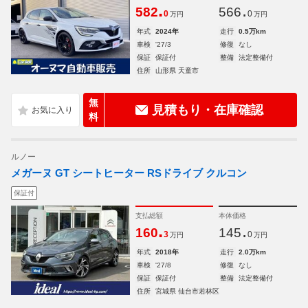
.
.
582
566
0
0
万円
万円
年式
2024年
走行
0.5万km
車検
'27/3
修復
なし
保証
保証付
整備
法定整備付
住所
山形県 天童市
無
見積もり・在庫確認
料
ルノー
メガーヌ GT シートヒーター RSドライブ クルコン
保証付
支払総額
本体価格
.
.
160
145
3
0
万円
万円
年式
2018年
走行
2.0万km
車検
'27/8
修復
なし
保証
保証付
整備
法定整備付
住所
宮城県 仙台市若林区