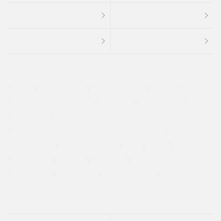
４ＷＤ
定期点検記録簿
ワンオーナーカー
福祉車両
メーカー系販売店取り扱い車
修復歴無し
アルミホイール
寒冷地仕様車
過給機設定モデル（ターボ・スーパーチャージャーなど)
ETC
CDプレーヤー
カーナビゲーション
禁煙車
法定整備付き
保証付き
エアバッグ
ディスチャージドランプ
支払総顔あり
クーポンあり
車両品質評価書付
新着車両