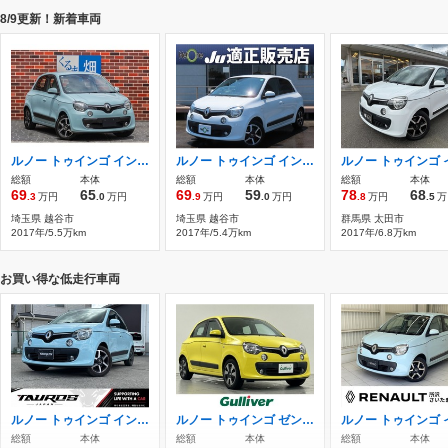
8/9更新！新着車両
ルノー トゥインゴ インテンス ナビTVバックカメラ
ルノー トゥインゴ インテンス 禁煙車 オートクルーズ 15AW フォグライト
総額
本体
総額
本体
総額
本体
69
65
69
59
78
68
.3
万円
.0
万円
.9
万円
.0
万円
.8
万円
.5
万
埼玉県 越谷市
埼玉県 越谷市
群馬県 太田市
2017年/5.5万km
2017年/5.4万km
2017年/6.8万km
お買い得な低走行車両
ルノー トゥインゴ インテンス ユーザー買取車/ETC/キーレスキー
ルノー トゥインゴ ゼン 純正オーディオ バックカメラ ドラレコ ク
総額
本体
総額
本体
総額
本体