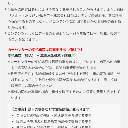
い。
当情報の内容は各社により予告なく変更されることがあります。また、(株)
リクルートおよびLINEヤフー株式会社は当コンテンツの完全性、無誤謬性
を保証するものではなく、当コンテンツに起因するいかなる損害の責も負
いかねます。
コンテンツもしくはデータの全部または一部を無断で転写、転載、複製す
ることを禁じます。
カーセンサーの支払総額は店頭乗り出し価格です
支払総額（税込） ＝ 車両本体価格＋諸費用
カーセンサーの支払総額は店頭納車を前提にしています。自宅への納車
をご希望された場合などは、別途納車費用がかかります
販売店の所在する所轄運輸支局以外で登録する際や、車の定置場所、登
録月によって、手数料や税金の額が異なる場合があります。詳しくは
販売店にお問合せください
車検の切れた車両の場合、車検を取得するために必要な費用も含まれて
います
【ご注意】以下の場合などで支払総額が変わります
自宅などの指定の場所へ陸送納車を希望する場合
販売店所在地の所轄運輸支局以外で登録する場合
商談～契約～登録の間に「登録月」がずれる場合