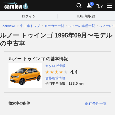
carview!
検索
通知
i
ログイン
ID新規取得
中古車トップ
メーカー一覧
ルノーの車種一覧
ルノーの
carview!
ルノー トゥインゴ 1995年09月〜モデル
の中古車
ルノー トゥインゴ の基本情報
カタログ情報
4.4
価格相場情報
133.0
平均本体価格：
万円
検索中の条件
保存条件一覧