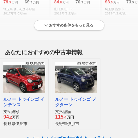
79
69
84
76
93
73
.9
万円
.9
万円
.8
万円
.3
万円
.9
万円
.9
万
埼玉県 さいたま市緑区
山口県 山口市
埼玉県 所沢市
2017年/3.0万km
2017年/2.2万km
2017年/2.6万km
おすすめ条件をもっと見る
状態が良い低走行車両
あなたにおすすめの中古車情報
ルノー トゥインゴ インテンス ブルードラジェ/禁煙車/ワンオーナー/クル
ルノー トゥインゴ インテンス EDC エディション フィナル 300台限定車 前後ドライブレコーダー
総額
本体
総額
本体
総額
本体
175
165
219
212
223
207
.0
万円
.0
万円
.0
万円
.0
万円
.9
万円
.0
大阪府 柏原市
埼玉県 児玉郡神川町
東京都 練馬区
2021年/1.0万km
2024年/0.4万km
2021年/0.9万km
ルノー トゥインゴ イ
ルノー トゥインゴ ノ
ンテンス
クターン
支払総額
支払総額
94
115
.2
万円
.4
万円
長野県伊那市
長野県伊那市