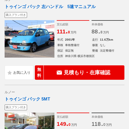
トゥインゴ パック 左ハンドル 5速マニュアル
購入プラン付き
支払総額
本体価格
.
.
111
88
8
8
万円
万円
年式
2001年
走行
11.6万km
車検
車検整備付
修復
なし
保証
保証無
整備
法定整備付
住所
神奈川県 横浜市都筑区
無
見積もり・在庫確認
料
ルノー
トゥインゴ パック 5MT
購入プラン付き
支払総額
本体価格
.
.
149
118
0
0
万円
万円