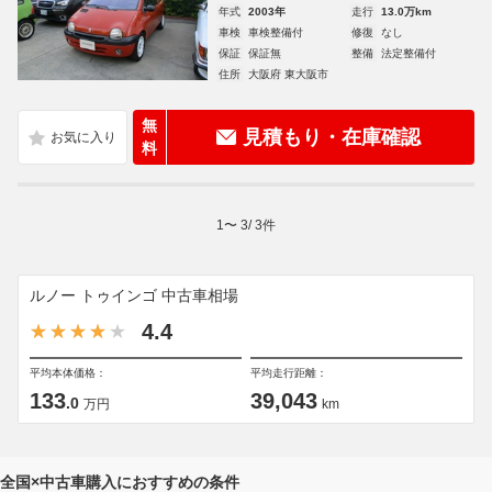
年式
2003年
走行
13.0万km
車検
車検整備付
修復
なし
保証
保証無
整備
法定整備付
住所
大阪府 東大阪市
無
見積もり・在庫確認
料
1
〜
3
/
3
件
ルノー トゥインゴ 中古車相場
4.4
平均本体価格：
平均走行距離：
133
39,043
.0
万円
km
全国×中古車購入におすすめの条件