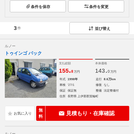
条件を保存
条件を変更
3
件
並び替え
ルノー
トゥインゴ パック
支払総額
本体価格
.
.
155
143
8
0
万円
万円
年式
1998年
走行
8.6万km
車検
'27/1
修復
なし
保証
保証無
整備
法定整備付
住所
長野県 上伊那郡箕輪町
無
見積もり・在庫確認
料
ルノー