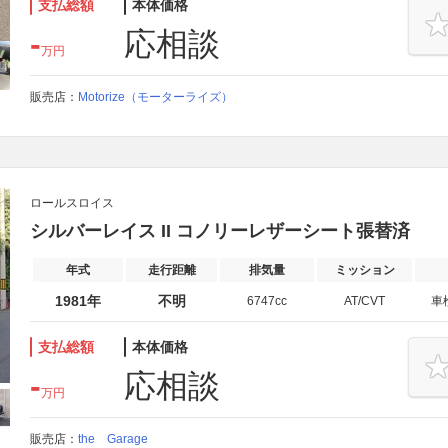
支払総額
本体価格
-
応相談
万円
販売店：
Motorize（モーターライズ）
ロールスロイス
シルバーレイス II コノリーレザーシート張替済
年式
走行距離
排気量
ミッション
1981年
不明
6747cc
AT/CVT
車
支払総額
本体価格
-
応相談
万円
販売店：
the Garage