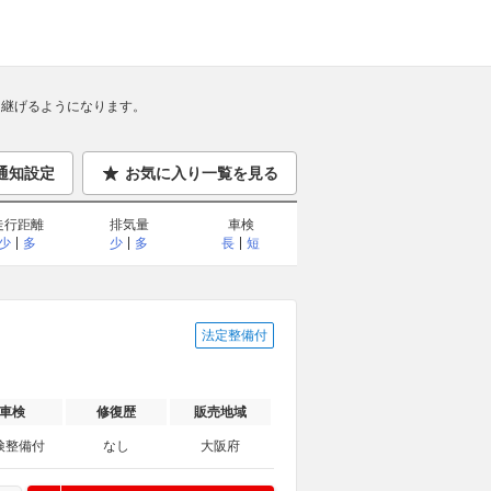
継げるようになります。
通知設定
お気に入り一覧を見る
走行距離
排気量
車検
少
多
少
多
長
短
法定整備付
車検
修復歴
販売地域
検整備付
なし
大阪府