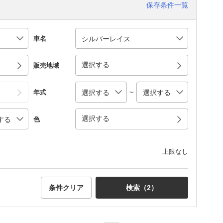
保存条件一覧
車名
選択する
販売地域
～
年式
選択する
色
上限なし
条件クリア
検索（
2
）