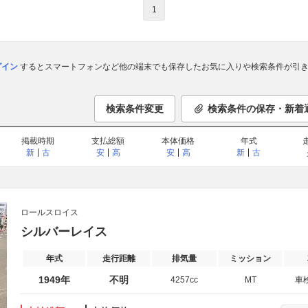
1
ログイン
するとスマートフォンなど他の端末でも保存したお気に入りや検索条件が引き
検索条件変更
検索条件の保存・新着
掲載時期
支払総額
本体価格
年式
新
古
安
高
安
高
新
古
ロールスロイス
シルバーレイス
年式
走行距離
排気量
ミッション
1949年
不明
4257cc
MT
車