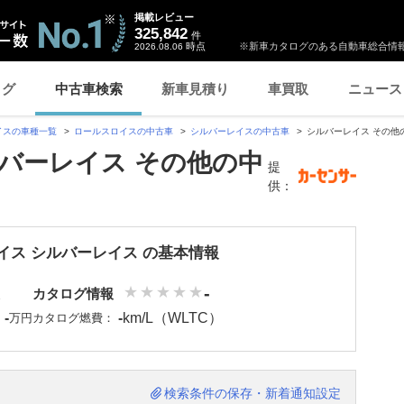
掲載レビュー
325,842
件
時点
※新車カタログのある自動車総合情報
2026.08.06
ログ
中古車検索
新車見積り
車買取
ニュース
イスの車種一覧
ロールスロイスの中古車
シルバーレイスの中古車
シルバーレイス その他
バーレイス その他の中
提
供：
イス シルバーレイス の基本情報
-
カタログ情報
-
-
km/L（WLTC）
：
万円
カタログ燃費：
検索条件の保存・新着通知設定