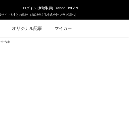
ログイン
[
新規取得
]
Yahoo! JAPAN
サイト5社との比較（2026年2月株式会社プラグ調べ）
オリジナル記事
マイカー
の中古車