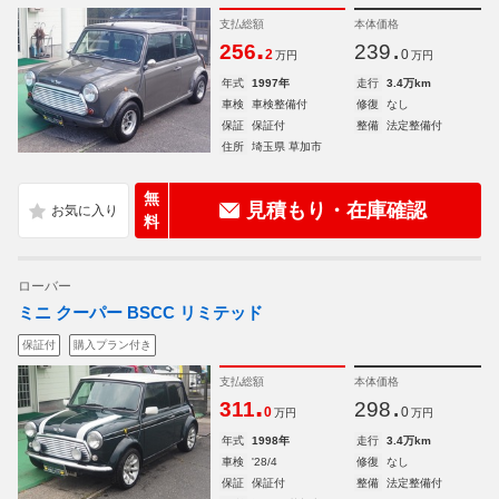
支払総額
本体価格
.
.
256
239
2
0
万円
万円
年式
1997年
走行
3.4万km
車検
車検整備付
修復
なし
保証
保証付
整備
法定整備付
住所
埼玉県 草加市
無
見積もり・在庫確認
料
ローバー
ミニ クーパー BSCC リミテッド
保証付
購入プラン付き
支払総額
本体価格
.
.
311
298
0
0
万円
万円
年式
1998年
走行
3.4万km
車検
'28/4
修復
なし
保証
保証付
整備
法定整備付