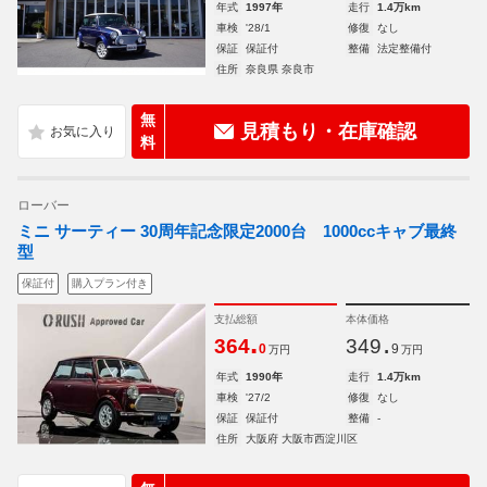
年式
1997年
走行
1.4万km
車検
'28/1
修復
なし
保証
保証付
整備
法定整備付
住所
奈良県 奈良市
無
見積もり・在庫確認
料
ローバー
ミニ サーティー 30周年記念限定2000台 1000ccキャブ最終
型
保証付
購入プラン付き
支払総額
本体価格
.
.
364
349
0
9
万円
万円
年式
1990年
走行
1.4万km
車検
'27/2
修復
なし
保証
保証付
整備
-
住所
大阪府 大阪市西淀川区