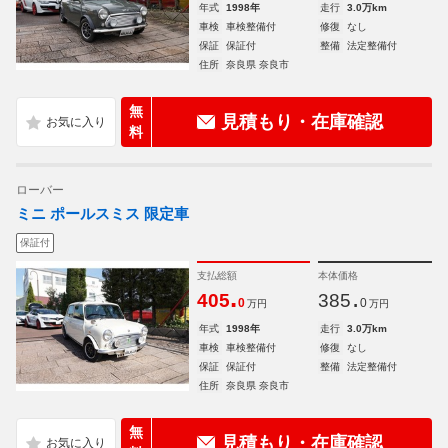
年式
1998年
走行
3.0万km
車検
車検整備付
修復
なし
保証
保証付
整備
法定整備付
住所
奈良県 奈良市
無
見積もり・在庫確認
料
ローバー
ミニ ポールスミス 限定車
保証付
支払総額
本体価格
.
.
405
385
0
0
万円
万円
年式
1998年
走行
3.0万km
車検
車検整備付
修復
なし
保証
保証付
整備
法定整備付
住所
奈良県 奈良市
無
見積もり・在庫確認