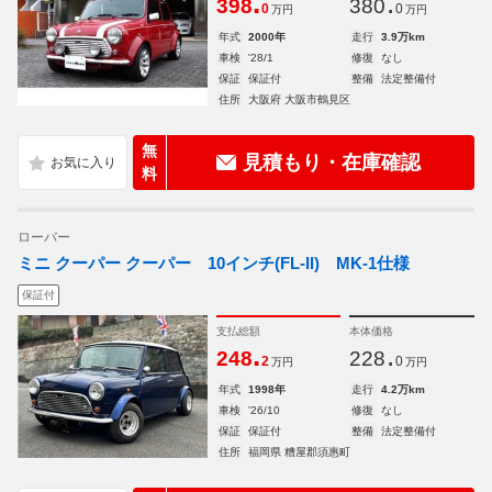
.
.
398
380
0
0
万円
万円
年式
2000年
走行
3.9万km
車検
'28/1
修復
なし
保証
保証付
整備
法定整備付
住所
大阪府 大阪市鶴見区
無
見積もり・在庫確認
料
ローバー
ミニ クーパー クーパー 10インチ(FL-II) MK-1仕様
保証付
支払総額
本体価格
.
.
248
228
2
0
万円
万円
年式
1998年
走行
4.2万km
車検
'26/10
修復
なし
保証
保証付
整備
法定整備付
住所
福岡県 糟屋郡須惠町