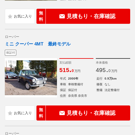
無
見積もり・在庫確認
料
ローバー
ミニ クーパー 4MT 最終モデル
保証付
支払総額
本体価格
.
.
515
495
0
0
万円
万円
年式
2000年
走行
0.9万km
車検
車検整備付
修復
なし
保証
保証付
整備
法定整備付
住所
奈良県 奈良市
無
見積もり・在庫確認
料
ローバー