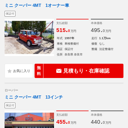
ミニ クーパー 4MT 1オーナー車
保証付
支払総額
本体価格
.
.
515
495
0
0
万円
万円
年式
1997年
走行
1.1万km
車検
車検整備付
修復
なし
保証
保証付
整備
法定整備付
住所
奈良県 奈良市
無
見積もり・在庫確認
料
ローバー
ミニ クーパー 4MT 13インチ
保証付
支払総額
本体価格
.
.
455
440
0
0
万円
万円