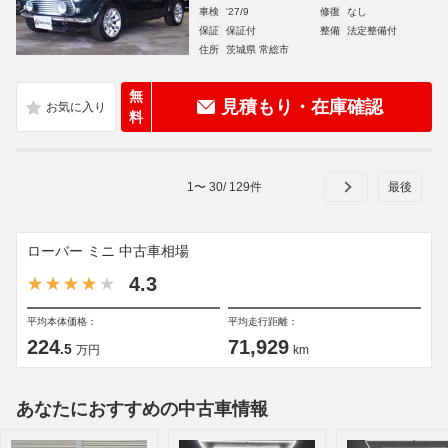
車検
'27/9
修復
なし
保証
保証付
整備
法定整備付
住所
茨城県 常総市
無
見積もり・在庫確認
料
1
〜
30
/
129
件
ローバー ミニ 中古車相場
4.3
平均本体価格：
平均走行距離：
224
71,929
.5
万円
km
あなたにおすすめの中古車情報