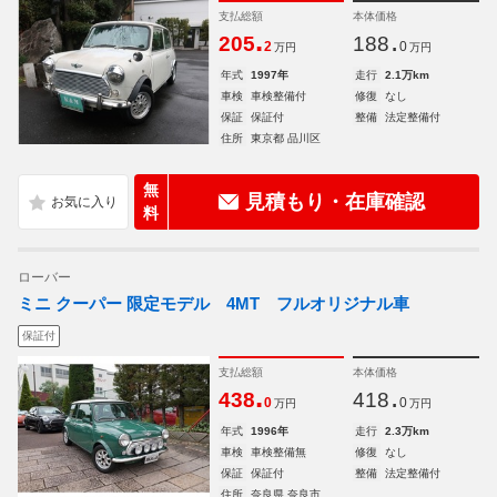
支払総額
本体価格
.
.
205
188
2
0
万円
万円
年式
1997年
走行
2.1万km
車検
車検整備付
修復
なし
保証
保証付
整備
法定整備付
住所
東京都 品川区
無
見積もり・在庫確認
料
ローバー
ミニ クーパー 限定モデル 4MT フルオリジナル車
保証付
支払総額
本体価格
.
.
438
418
0
0
万円
万円
年式
1996年
走行
2.3万km
車検
車検整備無
修復
なし
保証
保証付
整備
法定整備付
住所
奈良県 奈良市