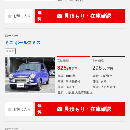
無
見積もり・在庫確認
料
ローバー
ミニ ポールスミス
保証付
支払総額
本体価格
.
.
325
298
0
0
万円
万円
年式
1998年
走行
2.5万km
車検
車検整備付
修復
あり
保証
保証付
整備
法定整備付
住所
大阪府 大阪市鶴見区
無
見積もり・在庫確認
料
ローバー