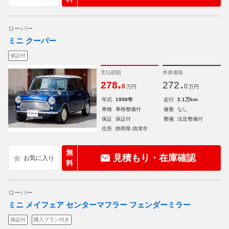
ローバー
ミニ クーパー
保証付
支払総額
本体価格
.
.
278
272
0
0
万円
万円
年式
1998年
走行
2.1万km
車検
車検整備付
修復
なし
保証
保証付
整備
法定整備付
住所
静岡県 焼津市
無
見積もり・在庫確認
料
ローバー
ミニ メイフェア センターマフラー フェンダーミラー
保証付
購入プラン付き