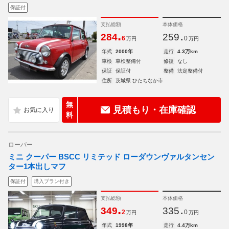
保証付
支払総額
本体価格
.
.
284
259
6
0
万円
万円
年式
2000年
走行
4.3万km
車検
車検整備付
修復
なし
保証
保証付
整備
法定整備付
住所
茨城県 ひたちなか市
無
見積もり・在庫確認
料
ローバー
ミニ クーパー BSCC リミテッド ローダウンヴァルタンセン
ター1本出しマフ
保証付
購入プラン付き
支払総額
本体価格
.
.
349
335
2
0
万円
万円
年式
1998年
走行
4.4万km