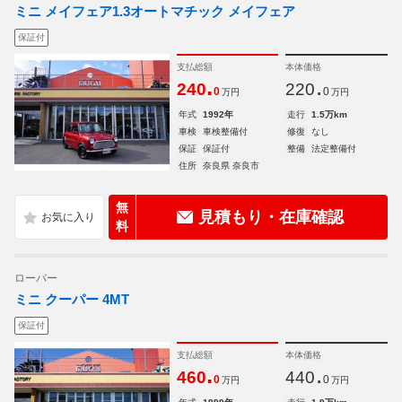
ミニ メイフェア1.3オートマチック メイフェア
保証付
支払総額
本体価格
.
.
240
220
0
0
万円
万円
年式
1992年
走行
1.5万km
車検
車検整備付
修復
なし
保証
保証付
整備
法定整備付
住所
奈良県 奈良市
無
見積もり・在庫確認
料
ローバー
ミニ クーパー 4MT
保証付
支払総額
本体価格
.
.
460
440
0
0
万円
万円