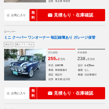
住所
埼玉県 草加市
無
見積もり・在庫確認
料
ローバー
ミニ クーパー ワンオーナー 毎記録簿あり ガレージ保管
保証付
購入プラン付き
支払総額
本体価格
.
.
255
238
2
0
万円
万円
年式
1997年
走行
3.4万km
車検
車検整備付
修復
なし
保証
保証付
整備
法定整備付
住所
東京都 品川区
無
見積もり・在庫確認
料