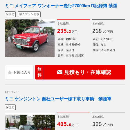
ミニ メイフェア ワンオーナー走行27000km D記録簿 禁煙
保証付
購入プラン付き
支払総額
本体価格
.
.
235
218
2
0
万円
万円
年式
1999年
走行
2.7万km
車検
車検整備付
修復
なし
保証
保証付
整備
法定整備付
住所
東京都 品川区
無
見積もり・在庫確認
料
ローバー
ミニ ケンジントン 自社ユーザー様下取り車輌 禁煙車
保証付
支払総額
本体価格
.
.
405
385
0
0
万円
万円