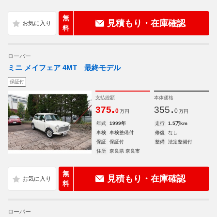
無
見積もり・在庫確認
料
ローバー
ミニ メイフェア 4MT 最終モデル
保証付
支払総額
本体価格
.
.
375
355
0
0
万円
万円
年式
1999年
走行
1.5万km
車検
車検整備付
修復
なし
保証
保証付
整備
法定整備付
住所
奈良県 奈良市
無
見積もり・在庫確認
料
ローバー