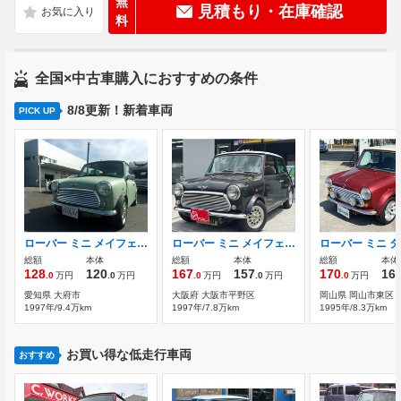
無
見積もり・在庫確認
料
全国×中古車購入におすすめの条件
8/8更新！新着車両
PICK UP
ローバー ミニ メイフェア ユーザー様買取車両
ローバー ミニ メイフェア H12年からH26年記録簿あり
ローバー ミニ 
総額
本体
総額
本体
総額
本体
128
120
167
157
170
16
.0
万円
.0
万円
.0
万円
.0
万円
.0
万円
愛知県 大府市
大阪府 大阪市平野区
岡山県 岡山市東区
1997年/9.4万km
1997年/7.8万km
1995年/8.3万km
お買い得な低走行車両
おすすめ