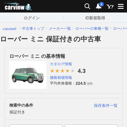
carview!
検索
通知
i
ログイン
ID新規取得
中古車トップ
メーカー一覧
ローバーの車種一覧
ローバ
carview!
ローバー ミニ 保証付きの中古車
ローバー ミニ の基本情報
カタログ情報
4.3
価格相場情報
224.5
平均本体価格：
万円
検索中の条件
保存条件一覧
保証付き