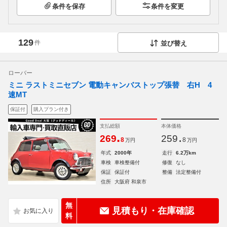
条件を保存
条件を変更
129
件
並び替え
ローバー
ミニ ラストミニセブン 電動キャンバストップ張替 右H 4
速MT
保証付
購入プラン付き
支払総額
本体価格
.
.
269
259
8
8
万円
万円
年式
2000年
走行
6.2万km
車検
車検整備付
修復
なし
保証
保証付
整備
法定整備付
住所
大阪府 和泉市
無
見積もり・在庫確認
料