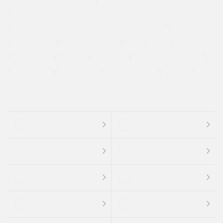
メーカー系販売店取り扱い車
修復歴無し
アルミホイール
寒冷地仕様車
過給機設定モデル（ターボ・スーパーチャージャーなど)
ETC
CDプレーヤー
カーナビゲーション
禁煙車
法定整備付き
保証付き
エアバッグ
ディスチャージドランプ
支払総顔あり
クーポンあり
車両品質評価書付
新着車両