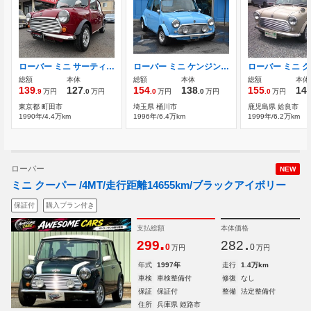
ローバー ミニ サーティー 限定車 MT
ローバー ミニ ケンジントン ガラスモール類交換済
総額
本体
総額
本体
総額
本体
139
127
154
138
155
14
.9
万円
.0
万円
.0
万円
.0
万円
.0
万円
東京都 町田市
埼玉県 桶川市
鹿児島県 姶良市
1990年/4.4万km
1996年/6.4万km
1999年/6.2万km
ローバー
NEW
ミニ クーパー /4MT/走行距離14655km/ブラックアイボリー
保証付
購入プラン付き
支払総額
本体価格
.
.
299
282
0
0
万円
万円
年式
1997年
走行
1.4万km
車検
車検整備付
修復
なし
保証
保証付
整備
法定整備付
住所
兵庫県 姫路市