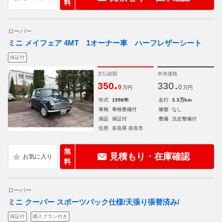
料
ローバー
ミニ メイフェア 4MT 1オーナー車 ハーフレザーシート
保証付
支払総額
本体価格
.
.
350
330
0
0
万円
万円
年式
1998年
走行
3.3万km
車検
車検整備付
修復
なし
保証
保証付
整備
法定整備付
住所
奈良県 奈良市
無
見積もり・在庫確認
料
ローバー
ミニ クーパー スポーツパック仕様/天張り張替済み/
保証付
購入プラン付き