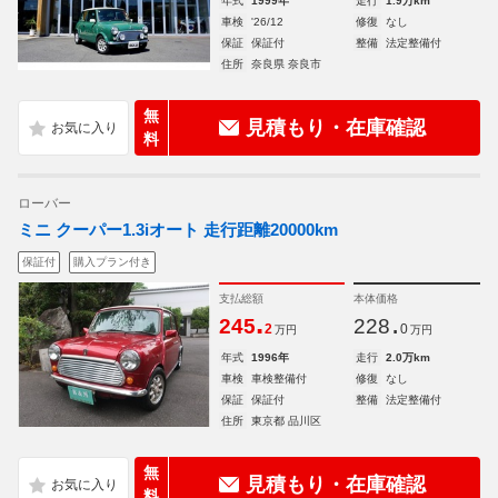
年式
1999年
走行
1.9万km
車検
'26/12
修復
なし
保証
保証付
整備
法定整備付
住所
奈良県 奈良市
無
見積もり・在庫確認
料
ローバー
ミニ クーパー1.3iオート 走行距離20000km
保証付
購入プラン付き
支払総額
本体価格
.
.
245
228
2
0
万円
万円
年式
1996年
走行
2.0万km
車検
車検整備付
修復
なし
保証
保証付
整備
法定整備付
住所
東京都 品川区
無
見積もり・在庫確認
料