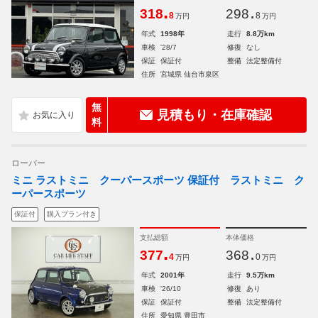
.
.
318
298
8
8
万円
万円
年式
1998年
走行
8.8万km
車検
'28/7
修復
なし
保証
保証付
整備
法定整備付
住所
宮城県 仙台市泉区
無
見積もり・在庫確認
料
ローバー
ミニ ラストミニ クーパースポーツ 保証付 ラストミニ ク
ーパースポーツ
保証付
購入プラン付き
支払総額
本体価格
.
.
377
368
4
0
万円
万円
年式
2001年
走行
9.5万km
車検
'26/10
修復
あり
保証
保証付
整備
法定整備付
住所
愛知県 豊田市