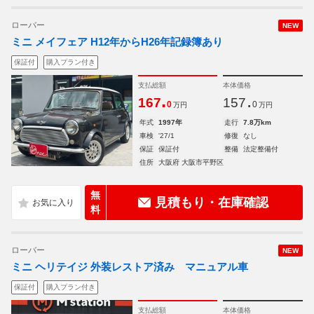
ローバー
NEW
ミニ メイフェア H12年からH26年記録簿あり
保証付
購入プラン付き
支払総額
本体価格
.
.
167
157
0
0
万円
万円
年式
1997年
走行
7.8万km
車検
'27/1
修復
なし
保証
保証付
整備
法定整備付
住所
大阪府 大阪市平野区
無
見積もり・在庫確認
料
ローバー
NEW
ミニ ヘリテイジ 外装レストア済み マニュアル車
保証付
購入プラン付き
支払総額
本体価格