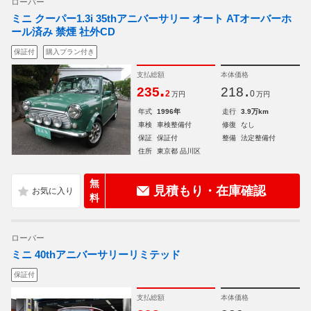
ローバー
ミニ クーパー1.3i 35thアニバーサリー オート ATオーバーホ
ール済み 禁煙 社外CD
保証付
購入プラン付き
支払総額
本体価格
.
.
235
218
2
0
万円
万円
年式
1996年
走行
3.9万km
車検
車検整備付
修復
なし
保証
保証付
整備
法定整備付
住所
東京都 品川区
無
見積もり・在庫確認
料
ローバー
ミニ 40thアニバーサリーリミテッド
保証付
支払総額
本体価格