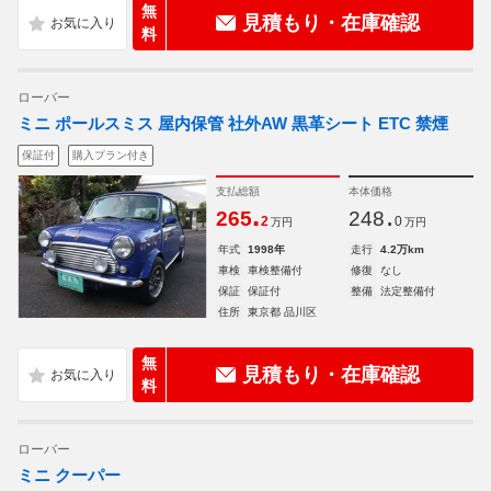
無
見積もり・在庫確認
料
ローバー
ミニ ポールスミス 屋内保管 社外AW 黒革シート ETC 禁煙
保証付
購入プラン付き
支払総額
本体価格
.
.
265
248
2
0
万円
万円
年式
1998年
走行
4.2万km
車検
車検整備付
修復
なし
保証
保証付
整備
法定整備付
住所
東京都 品川区
無
見積もり・在庫確認
料
ローバー
ミニ クーパー