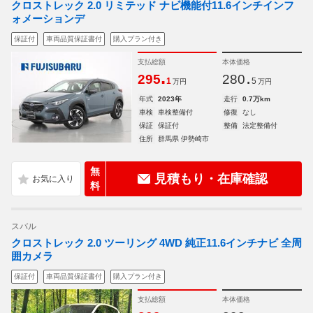
クロストレック 2.0 リミテッド ナビ機能付11.6インチインフ
ォメーションデ
保証付
車両品質保証書付
購入プラン付き
支払総額
本体価格
.
.
295
280
1
5
万円
万円
年式
2023年
走行
0.7万km
車検
車検整備付
修復
なし
保証
保証付
整備
法定整備付
住所
群馬県 伊勢崎市
無
見積もり・在庫確認
料
スバル
クロストレック 2.0 ツーリング 4WD 純正11.6インチナビ 全周
囲カメラ
保証付
車両品質保証書付
購入プラン付き
支払総額
本体価格