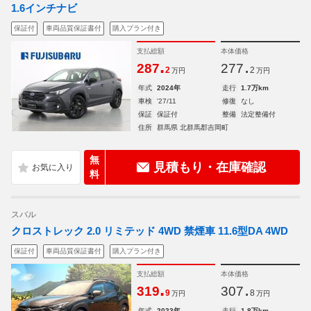
1.6インチナビ
保証付
車両品質保証書付
購入プラン付き
支払総額
本体価格
.
.
287
277
2
2
万円
万円
年式
2024年
走行
1.7万km
車検
'27/11
修復
なし
保証
保証付
整備
法定整備付
住所
群馬県 北群馬郡吉岡町
無
見積もり・在庫確認
料
スバル
クロストレック 2.0 リミテッド 4WD 禁煙車 11.6型DA 4WD
保証付
車両品質保証書付
購入プラン付き
支払総額
本体価格
.
.
319
307
9
8
万円
万円
年式
2023年
走行
1.8万km