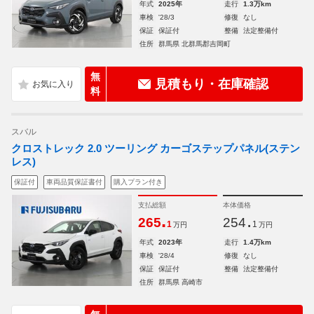
年式
2025年
走行
1.3万km
車検
'28/3
修復
なし
保証
保証付
整備
法定整備付
住所
群馬県 北群馬郡吉岡町
無
見積もり・在庫確認
料
スバル
クロストレック 2.0 ツーリング カーゴステップパネル(ステン
レス)
保証付
車両品質保証書付
購入プラン付き
支払総額
本体価格
.
.
265
254
1
1
万円
万円
年式
2023年
走行
1.4万km
車検
'28/4
修復
なし
保証
保証付
整備
法定整備付
住所
群馬県 高崎市