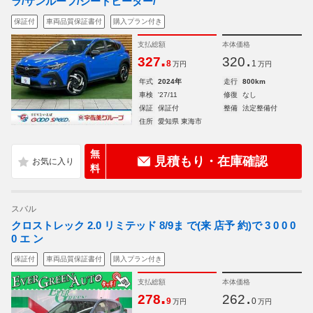
ラ/サンルーフ/シートヒーター/
保証付
車両品質保証書付
購入プラン付き
支払総額
本体価格
.
.
327
320
8
1
万円
万円
年式
2024年
走行
800km
車検
'27/11
修復
なし
保証
保証付
整備
法定整備付
住所
愛知県 東海市
無
見積もり・在庫確認
料
スバル
クロストレック 2.0 リミテッド 8/9ま で(来 店予 約)で 3 0 0 0
0 エ ン
保証付
車両品質保証書付
購入プラン付き
支払総額
本体価格
.
.
278
262
9
0
万円
万円