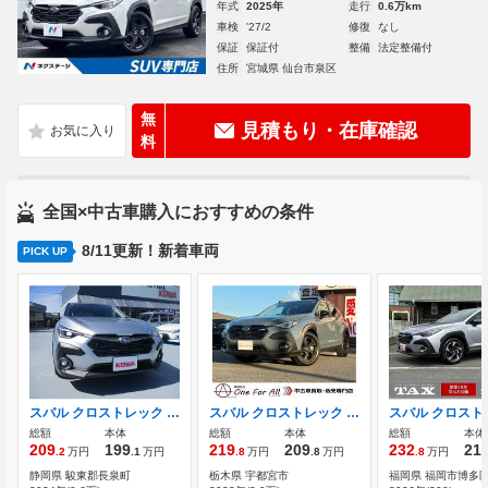
年式
2025年
走行
0.6万km
車検
'27/2
修復
なし
保証
保証付
整備
法定整備付
住所
宮城県 仙台市泉区
無
見積もり・在庫確認
料
全国×中古車購入におすすめの条件
8/11更新！新着車両
PICK UP
スバル クロストレック 2.0 リミテッド マルチビューモニター
スバル クロストレック 2.0 ツーリング 純正ナビ 全方位モニター
総額
本体
総額
本体
総額
本体
209
199
219
209
232
21
.2
万円
.1
万円
.8
万円
.8
万円
.8
万円
静岡県 駿東郡長泉町
栃木県 宇都宮市
福岡県 福岡市博多