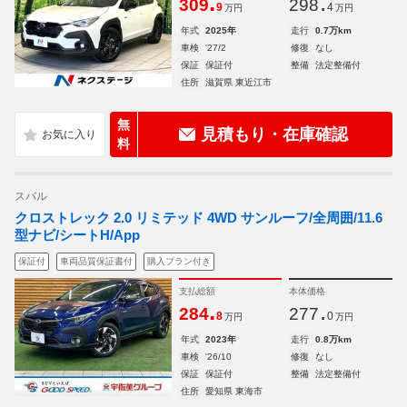
.
.
309
298
9
4
万円
万円
年式
2025年
走行
0.7万km
車検
'27/2
修復
なし
保証
保証付
整備
法定整備付
住所
滋賀県 東近江市
無
見積もり・在庫確認
料
スバル
クロストレック 2.0 リミテッド 4WD サンルーフ/全周囲/11.6
型ナビ/シートH/App
保証付
車両品質保証書付
購入プラン付き
支払総額
本体価格
.
.
284
277
8
0
万円
万円
年式
2023年
走行
0.8万km
車検
'26/10
修復
なし
保証
保証付
整備
法定整備付
住所
愛知県 東海市