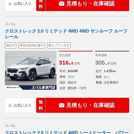
無
見積もり・在庫確認
料
スバル
クロストレック 2.0 リミテッド 4WD 4WD サンルーフ ルーフ
レール
保証付
車両品質保証書付
購入プラン付き
支払総額
本体価格
.
.
316
305
9
4
万円
万円
年式
2024年
走行
1.4万km
車検
'27/1
修復
なし
保証
保証付
整備
法定整備付
住所
愛知県 一宮市
無
見積もり・在庫確認
料
スバル
クロストレック 2.0 リミテッド 4WD シートヒーター パワー