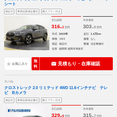
シート
保証付
車両品質保証書付
購入プラン付き
支払総額
本体価格
.
.
316
303
2
0
万円
万円
年式
2023年
走行
1.4万km
車検
'28/3
修復
なし
保証
保証付
整備
法定整備付
住所
福岡県 福岡市博多区
無
見積もり・在庫確認
料
スバル
クロストレック 2.0 リミテッド 4WD 11.6インチナビ テレ
ビ Bカメラ
保証付
車両品質保証書付
購入プラン付き
支払総額
本体価格
.
.
329
315
9
7
万円
万円