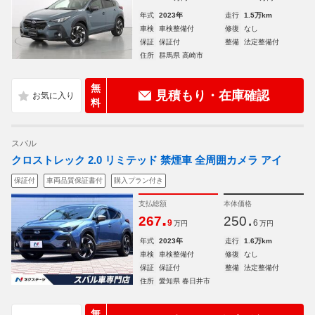
年式
2023年
走行
1.5万km
車検
車検整備付
修復
なし
保証
保証付
整備
法定整備付
住所
群馬県 高崎市
無
見積もり・在庫確認
料
スバル
クロストレック 2.0 リミテッド 禁煙車 全周囲カメラ アイ
保証付
車両品質保証書付
購入プラン付き
支払総額
本体価格
.
.
267
250
9
6
万円
万円
年式
2023年
走行
1.6万km
車検
車検整備付
修復
なし
保証
保証付
整備
法定整備付
住所
愛知県 春日井市
無