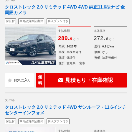
スバル
クロストレック 2.0 リミテッド 4WD 4WD 純正11.6型ナビ 全
周囲カメラ
保証付
車両品質保証書付
購入プラン付き
支払総額
本体価格
.
.
289
272
9
6
万円
万円
年式
2023年
走行
0.8万km
車検
車検整備付
修復
なし
保証
保証付
整備
法定整備付
住所
愛知県 一宮市
無
見積もり・在庫確認
料
スバル
クロストレック 2.0 リミテッド 4WD サンルーフ・11.6インチ
センターインフォメ
保証付
車両品質保証書付
購入プラン付き
支払総額
本体価格