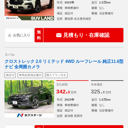
年式
2023年
走行
1.0万km
車検
車検整備付
修復
なし
保証
保証付
整備
法定整備付
住所
愛知県 名古屋市緑区
無
見積もり・在庫確認
料
スバル
クロストレック 2.0 リミテッド 4WD ルーフレール 純正11.6型
ナビ 全周囲カメラ
保証付
車両品質保証書付
購入プラン付き
支払総額
本体価格
.
.
342
325
9
6
万円
万円
年式
2023年
走行
1.0万km
車検
車検整備付
修復
なし
保証
保証付
整備
法定整備付
住所
新潟県 長岡市