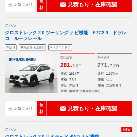
無
見積もり・在庫確認
料
スバル
クロストレック 2.0 ツーリング ナビ機能 ETC2.0 ドラレ
コ ルーフレール
保証付
車両品質保証書付
購入プラン付き
支払総額
本体価格
.
.
281
271
1
7
万円
万円
年式
2024年
走行
1.0万km
車検
'27/2
修復
なし
保証
保証付
整備
法定整備付
住所
群馬県 北群馬郡吉岡町
無
見積もり・在庫確認
料
スバル
NEW
クロストレック 2.0 リミテッド 4WD ナビ機能