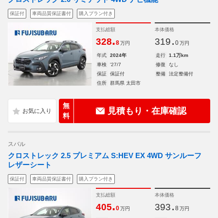
保証付
車両品質保証書付
購入プラン付き
支払総額
本体価格
.
.
328
319
8
0
万円
万円
年式
2024年
走行
1.1万km
車検
'27/7
修復
なし
保証
保証付
整備
法定整備付
住所
群馬県 太田市
無
見積もり・在庫確認
料
スバル
クロストレック 2.5 プレミアム S:HEV EX 4WD サンルーフ
レザーシート
保証付
車両品質保証書付
購入プラン付き
支払総額
本体価格
.
.
405
393
0
8
万円
万円