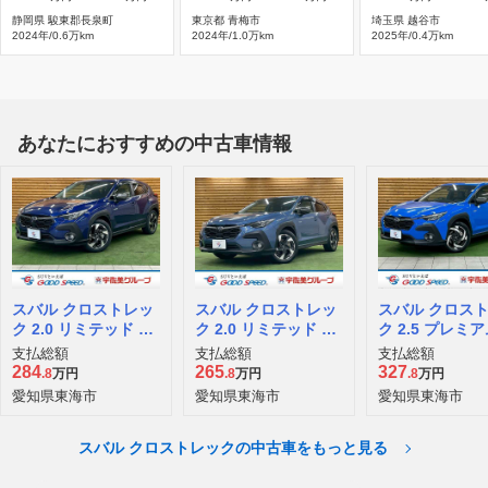
静岡県 駿東郡長泉町
東京都 青梅市
埼玉県 越谷市
2024年/0.6万km
2024年/1.0万km
2025年/0.4万km
あなたにおすすめの中古車情報
スバル クロストレッ
スバル クロストレッ
スバル クロス
ク 2.0 リミテッド 4
ク 2.0 リミテッド 4
ク 2.5 プレミア
WD
WD
HEV EX 4WD
支払総額
支払総額
支払総額
284
265
327
.8
万円
.8
万円
.8
万円
愛知県東海市
愛知県東海市
愛知県東海市
スバル クロストレックの中古車をもっと見る