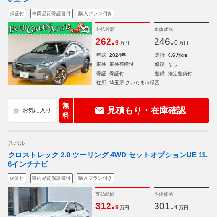
保証付
車両品質保証書付
購入プラン付き
支払総額
本体価格
.
.
262
246
9
0
万円
万円
年式
2024年
走行
0.6万km
車検
車検整備付
修復
なし
保証
保証付
整備
法定整備付
住所
埼玉県 さいたま市緑区
無
見積もり・在庫確認
料
スバル
クロストレック 2.0 ツーリング 4WD セットオプションUE 11.
6インチナビ
保証付
車両品質保証書付
購入プラン付き
支払総額
本体価格
.
.
312
301
9
4
万円
万円