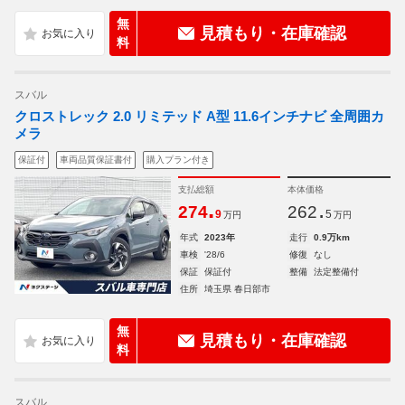
無
見積もり・在庫確認
料
スバル
クロストレック 2.0 リミテッド A型 11.6インチナビ 全周囲カ
メラ
保証付
車両品質保証書付
購入プラン付き
支払総額
本体価格
.
.
274
262
9
5
万円
万円
年式
2023年
走行
0.9万km
車検
'28/6
修復
なし
保証
保証付
整備
法定整備付
住所
埼玉県 春日部市
無
見積もり・在庫確認
料
スバル