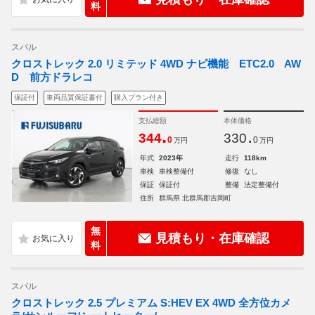
料
スバル
クロストレック 2.0 リミテッド 4WD ナビ機能 ETC2.0 AW
D 前方ドラレコ
保証付
車両品質保証書付
購入プラン付き
支払総額
本体価格
.
.
344
330
0
0
万円
万円
年式
2023年
走行
118km
車検
車検整備付
修復
なし
保証
保証付
整備
法定整備付
住所
群馬県 北群馬郡吉岡町
無
見積もり・在庫確認
料
スバル
クロストレック 2.5 プレミアム S:HEV EX 4WD 全方位カメ