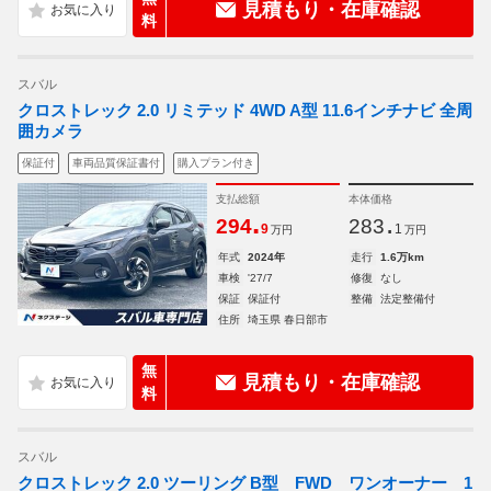
見積もり・在庫確認
料
スバル
クロストレック 2.0 リミテッド 4WD A型 11.6インチナビ 全周
囲カメラ
保証付
車両品質保証書付
購入プラン付き
支払総額
本体価格
.
.
294
283
9
1
万円
万円
年式
2024年
走行
1.6万km
車検
'27/7
修復
なし
保証
保証付
整備
法定整備付
住所
埼玉県 春日部市
無
見積もり・在庫確認
料
スバル
クロストレック 2.0 ツーリング B型 FWD ワンオーナー 1