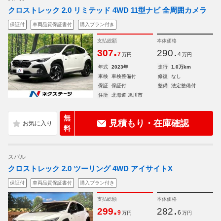
クロストレック 2.0 リミテッド 4WD 11型ナビ 全周囲カメラ
保証付
車両品質保証書付
購入プラン付き
支払総額
本体価格
.
.
307
290
7
4
万円
万円
年式
2023年
走行
1.0万km
車検
車検整備付
修復
なし
保証
保証付
整備
法定整備付
住所
北海道 旭川市
無
見積もり・在庫確認
料
スバル
クロストレック 2.0 ツーリング 4WD アイサイトX
保証付
車両品質保証書付
購入プラン付き
支払総額
本体価格
.
.
299
282
9
6
万円
万円