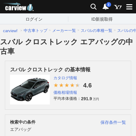
carview!
検索
通知
i
ログイン
ID新規取得
中古車トップ
メーカー一覧
スバルの車種一覧
スバルの
carview!
スバル クロストレック エアバッグの中
古車
スバル クロストレック の基本情報
カタログ情報
4.6
価格相場情報
291.9
平均本体価格：
万円
検索中の条件
保存条件一覧
エアバッグ