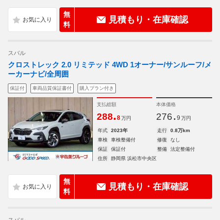
無
見積もり・在庫確認
料
スバル
クロストレック 2.0 リミテッド 4WD 1オーナー/サンルーフ/メ
ーカーナビ/全周囲
保証付
車両品質保証書付
購入プラン付き
支払総額
本体価格
.
.
288
276
8
9
万円
万円
年式
2023年
走行
0.8万km
車検
車検整備付
修復
なし
保証
保証付
整備
法定整備付
住所
静岡県 浜松市中央区
無
見積もり・在庫確認
料