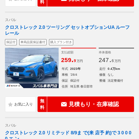
料
スバル
クロストレック 2.0 ツーリング セットオプションUA ルーフ
レール
保証付
車両品質保証書付
購入プラン付き
支払総額
本体価格
.
.
259
247
9
6
万円
万円
年式
2023年
走行
0.4万km
車検
'28/4
修復
なし
保証
保証付
整備
法定整備付
住所
埼玉県 春日部市
無
見積もり・在庫確認
料
スバル
クロストレック 2.0 リミテッド 8/9ま で(来 店予 約)で 3 0 0 0
0 エ ン