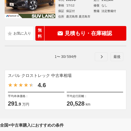
車検
'27/12
修復
なし
保証
保証付
整備
法定整備付
住所
鹿児島県 鹿児島市
無
見積もり・在庫確認
料
1
〜
30
/
594
件
スバル クロストレック 中古車相場
4.6
平均本体価格：
平均走行距離：
291
20,528
.9
万円
km
全国×中古車購入におすすめの条件