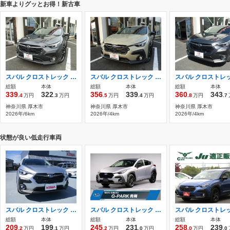
新車よりグッとお得！新古車
スバル クロストレック 2.0 リミテッド 新車2026MY 11.6型ナビTV機能 コードUGC
スバル クロストレック 2.0 リミテッド ブラック 4WD 新車 2026特別仕様車 11.6型ナビTV機能
総額
本体
総額
本体
総額
本体
339
322
356
339
360
343
.4
万円
.3
万円
.5
万円
.4
万円
.8
万円
.7
神奈川県 厚木市
神奈川県 厚木市
神奈川県 厚木市
2026年/6km
2026年/4km
2026年/4km
状態が良い低走行車両
スバル クロストレック 2.0 リミテッド マルチビューモニター
スバル クロストレック 2.0 ツーリング 純正ドライブレコーダー(前後)
総額
本体
総額
本体
総額
本体
209
199
245
231
258
239
.2
万円
.1
万円
.2
万円
.0
万円
.0
万円
.0