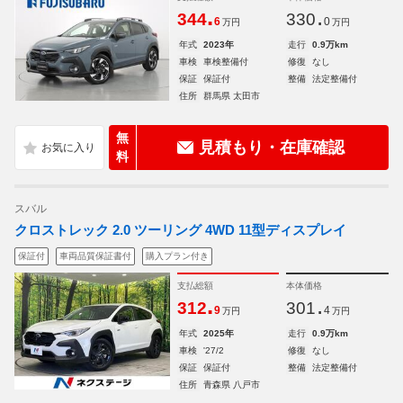
.
.
344
330
6
0
万円
万円
年式
2023年
走行
0.9万km
車検
車検整備付
修復
なし
保証
保証付
整備
法定整備付
住所
群馬県 太田市
無
見積もり・在庫確認
料
スバル
クロストレック 2.0 ツーリング 4WD 11型ディスプレイ
保証付
車両品質保証書付
購入プラン付き
支払総額
本体価格
.
.
312
301
9
4
万円
万円
年式
2025年
走行
0.9万km
車検
'27/2
修復
なし
保証
保証付
整備
法定整備付
住所
青森県 八戸市