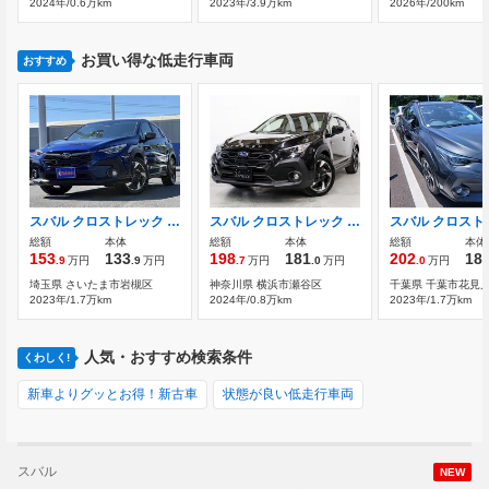
2024年/0.6万km
2023年/3.9万km
2026年/200km
お買い得な低走行車両
おすすめ
スバル クロストレック 2.0 リミテッド アイサイト Carplay TV 全周囲カメラ ETC
スバル クロストレック 2.0 ツーリング 4WD 社外メモリーナビ Bluetooth接続 バックカ
総額
本体
総額
本体
総額
本体
153
133
198
181
202
18
.9
万円
.9
万円
.7
万円
.0
万円
.0
万円
埼玉県 さいたま市岩槻区
神奈川県 横浜市瀬谷区
千葉県 千葉市花見
2023年/1.7万km
2024年/0.8万km
2023年/1.7万km
人気・おすすめ検索条件
くわしく!
新車よりグッとお得！新古車
状態が良い低走行車両
スバル
NEW