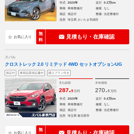
年式
2023年
走行
0.2万km
車検
車検整備付
修復
なし
保証
保証付
整備
法定整備付
住所
埼玉県 さいたま市緑区
無
見積もり・在庫確認
料
スバル
クロストレック 2.0 リミテッド 4WD セットオプションUG
保証付
車両品質保証書付
購入プラン付き
支払総額
本体価格
.
.
287
270
9
6
万円
万円
年式
2023年
走行
0.4万km
車検
車検整備付
修復
なし
保証
保証付
整備
法定整備付
住所
埼玉県 春日部市
無
見積もり・在庫確認