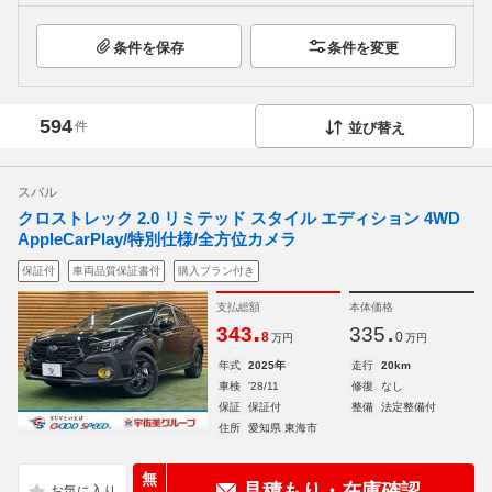
条件を保存
条件を変更
594
件
並び替え
スバル
クロストレック 2.0 リミテッド スタイル エディション 4WD
AppleCarPlay/特別仕様/全方位カメラ
保証付
車両品質保証書付
購入プラン付き
支払総額
本体価格
.
.
343
335
8
0
万円
万円
年式
2025年
走行
20km
車検
'28/11
修復
なし
保証
保証付
整備
法定整備付
住所
愛知県 東海市
無
見積もり・在庫確認