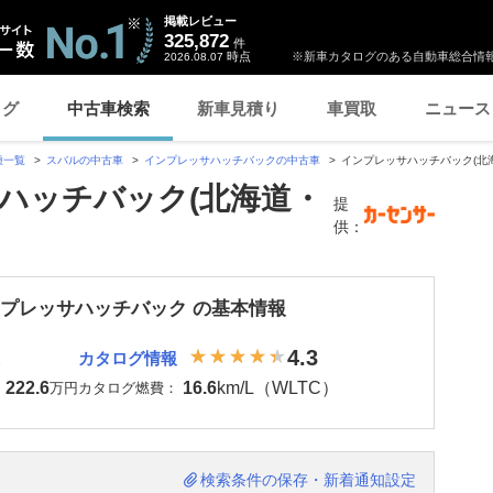
掲載レビュー
325,872
件
時点
※新車カタログのある自動車総合情報
2026.08.07
ログ
中古車検索
新車見積り
車買取
ニュース
種一覧
スバルの中古車
インプレッサハッチバックの中古車
インプレッサハッチバック(北
ハッチバック(北海道・
提
供：
ンプレッサハッチバック の基本情報
4.3
カタログ情報
222.6
16.6
km/L（WLTC）
：
万円
カタログ燃費：
検索条件の保存・新着通知設定