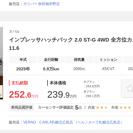
販売店：
ガリバー 秋田御所野店
スバル
インプレッサハッチバック 2.0 ST-G 4WD 全
11.6
年式
走行距離
排気量
ミッション
2025年
0.9万km
2000cc
AT/CVT
20
Aプラン
支払総額
本体価格
: 253.8万円
252
239
Bプラン
.6
.9
万円
万円
: 258.1万円
5
車両品質評価
カーセンサー評価認定
点
内装:
外装:
販売店：
VERNO CARLA札幌北広島店 （ベルノカーラ札幌北広島店）