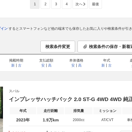
1
2
3
4
次へ
最後
ログイン
するとスマートフォンなど他の端末でも保存したお気に入りや検索条件が引き
検索条件変更
検索条件の保存・新着
掲載時期
支払総額
本体価格
年式
新
古
安
高
安
高
新
古
スバル
インプレッサハッチバック 2.0 ST-G 4WD 4WD
年式
走行距離
排気量
ミッション
2023年
1.9万km
2000cc
AT/CVT
車