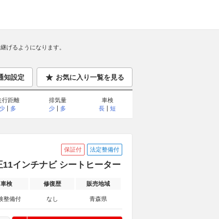
継げるようになります。
通知設定
お気に入り一覧を見る
走行距離
排気量
車検
少
多
少
多
長
短
保証付
法定整備付
 純正11インチナビ シートヒーター
車検
修復歴
販売地域
検整備付
なし
青森県