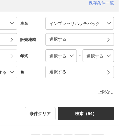
保存条件一覧
車名
選択する
販売地域
～
年式
選択する
色
上限なし
条件クリア
検索（
94
）