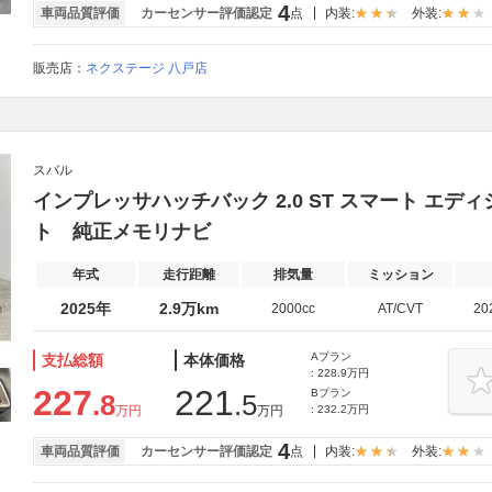
4
車両品質評価
カーセンサー評価認定
点
内装:
外装:
販売店：
ネクステージ 八戸店
スバル
インプレッサハッチバック 2.0 ST スマート エディ
ト 純正メモリナビ
年式
走行距離
排気量
ミッション
2025年
2.9万km
2000cc
AT/CVT
20
Aプラン
支払総額
本体価格
: 228.9万円
227
221
Bプラン
.8
.5
万円
万円
: 232.2万円
4
車両品質評価
カーセンサー評価認定
点
内装:
外装: