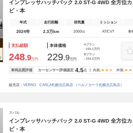
インプレッサハッチバック 2.0 ST-G 4WD 全方位
ビ・本
年式
走行距離
排気量
ミッション
2024年
2.3万km
2000cc
AT/CVT
車
Aプラン
支払総額
本体価格
: 250.1万円
248
229
Bプラン
.9
.9
万円
万円
: 254.4万円
4.5
車両品質評価
カーセンサー評価認定
点
内装:
外装:
販売店：
VERNO CARLA札幌北広島店 （ベルノカーラ札幌北広島店）
スバル
インプレッサハッチバック 2.0 ST-G 4WD 全方位
ビ・本