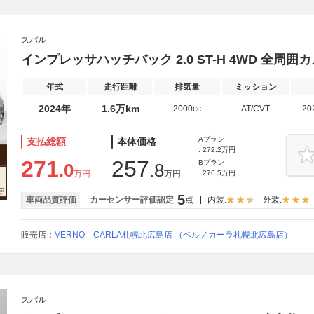
スバル
インプレッサハッチバック 2.0 ST-H 4WD 全
年式
走行距離
排気量
ミッション
2024年
1.6万km
2000cc
AT/CVT
20
Aプラン
支払総額
本体価格
: 272.2万円
271
257
Bプラン
.0
.8
万円
万円
: 276.5万円
5
車両品質評価
カーセンサー評価認定
点
内装:
外装:
販売店：
VERNO CARLA札幌北広島店 （ベルノカーラ札幌北広島店）
スバル