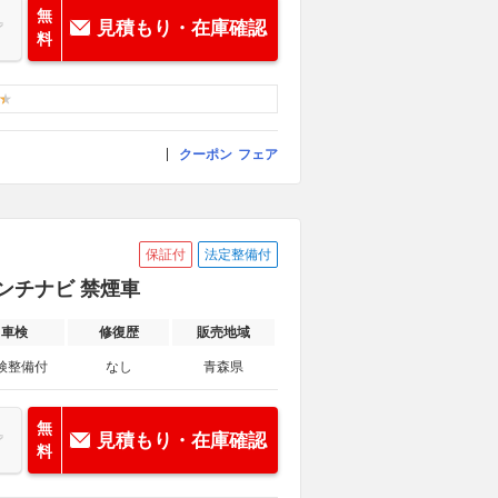
無
見積もり・在庫確認
料
クーポン
フェア
保証付
法定整備付
6インチナビ 禁煙車
車検
修復歴
販売地域
検整備付
なし
青森県
無
見積もり・在庫確認
料