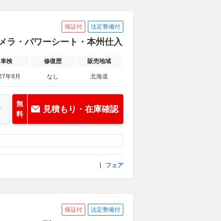
保証付
法定整備付
周囲カメラ・パワーシート・本州仕入
車検
修復歴
販売地域
27年9月
なし
北海道
無
見積もり・在庫確認
料
フェア
保証付
法定整備付