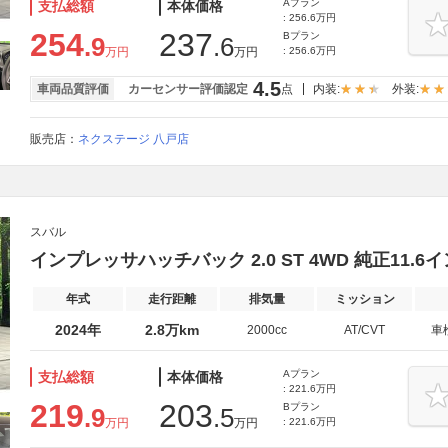
Aプラン
支払総額
本体価格
: 256.6万円
254
237
Bプラン
.9
.6
万円
万円
: 256.6万円
4.5
車両品質評価
カーセンサー評価認定
点
内装:
外装:
販売店：
ネクステージ 八戸店
スバル
インプレッサハッチバック 2.0 ST 4WD 純正11.
年式
走行距離
排気量
ミッション
2024年
2.8万km
2000cc
AT/CVT
車
Aプラン
支払総額
本体価格
: 221.6万円
219
203
Bプラン
.9
.5
万円
万円
: 221.6万円