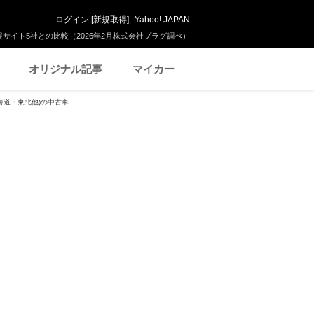
ログイン
[
新規取得
]
Yahoo! JAPAN
サイト5社との比較（2026年2月株式会社プラグ調べ）
オリジナル記事
マイカー
海道・東北他)の中古車