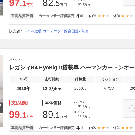
97
82
.1
.5
万円
万円
: 109.2万円
4
車両品質評価
カーセンサー評価認定
点
内装:
外装:
販売店：
スバル近畿 カースポット西宮国道2号店
スバル
レガシィB4 EyeSight搭載車 ハーマンカートンオ
年式
走行距離
排気量
ミッション
2016年
12.0万km
2500cc
AT/CVT
20
Aプラン
支払総額
本体価格
: 104.1万円
99
89
Bプラン
.1
.1
万円
万円
: 111.1万円
4
車両品質評価
カーセンサー評価認定
点
内装:
外装: