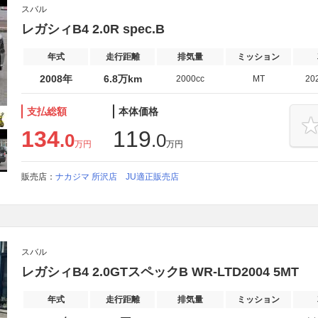
スバル
レガシィB4 2.0R spec.B
年式
走行距離
排気量
ミッション
2008年
6.8万km
2000cc
MT
20
支払総額
本体価格
134
119
.0
.0
万円
万円
販売店：
ナカジマ 所沢店 JU適正販売店
スバル
レガシィB4 2.0GTスペックB WR-LTD2004 5MT
年式
走行距離
排気量
ミッション