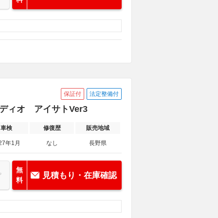
保証付
法定整備付
ーディオ アイサトVer3
車検
修復歴
販売地域
27年1月
なし
長野県
無
見積もり・在庫確認
料