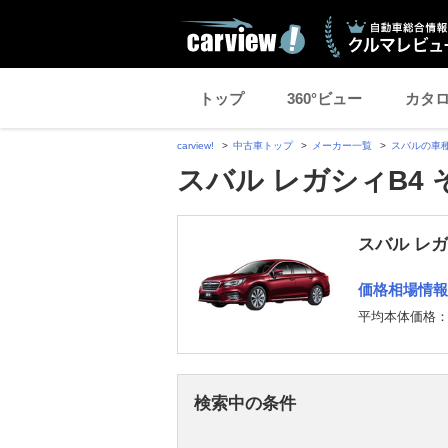
トップ
360°ビュー
カタ
carview!
中古車トップ
メーカー一覧
スバルの車
スバル レガシィB4
スバル レガ
価格相場情報
平均本体価格
検索中の条件