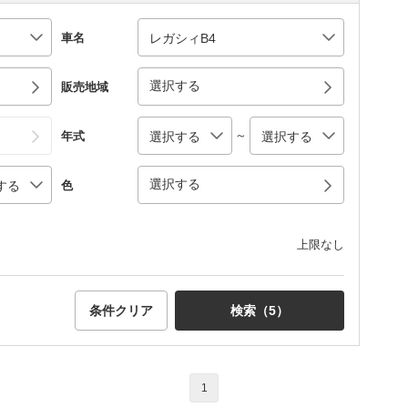
車名
選択する
販売地域
～
年式
選択する
色
上限なし
条件クリア
検索（
5
）
1