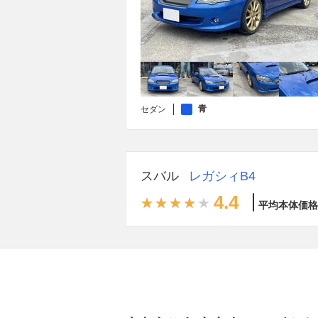
青
セダン
スバル
レガシィB4
4.4
平均本体価格