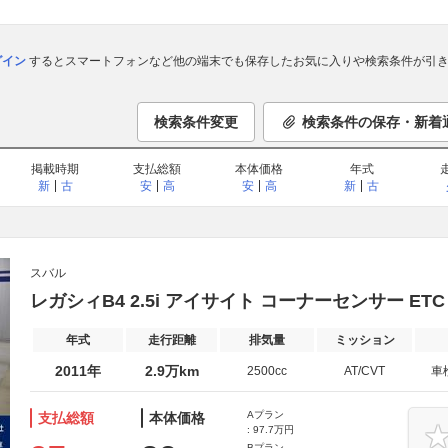
ログイン
するとスマートフォンなど他の端末でも保存したお気に入りや検索条件が引き
検索条件変更
検索条件の保存・新着
掲載時期
支払総額
本体価格
年式
新
古
安
高
安
高
新
古
スバル
レガシィB4 2.5i アイサイト コーナーセンサー ETC
年式
走行距離
排気量
ミッション
2011年
2.9万km
2500cc
AT/CVT
車
Aプラン
支払総額
本体価格
: 97.7万円
Bプラン