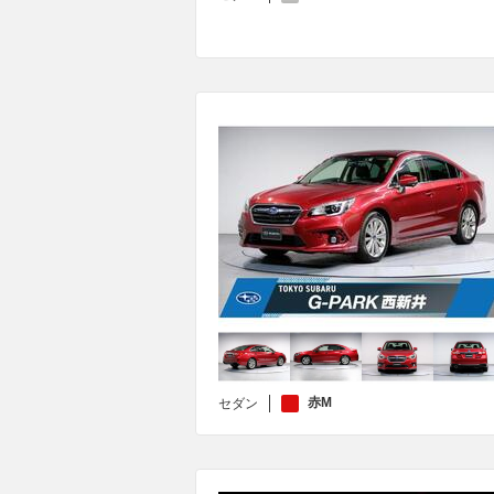
赤M
セダン