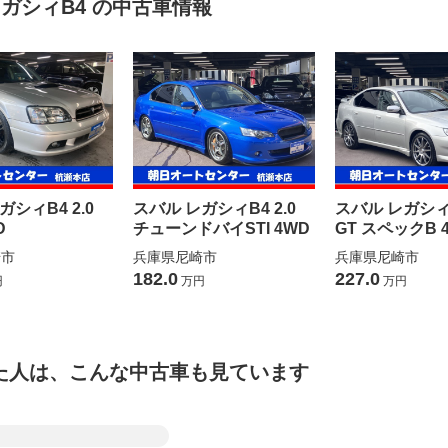
ガシィB4 の中古車情報
ガシィB4 2.0
スバル レガシィB4 2.0
スバル レガシィB
D
チューンドバイSTI 4WD
GT スペックB 
崎市
兵庫県尼崎市
兵庫県尼崎市
182.0
227.0
円
万円
万円
た人は、こんな中古車も見ています