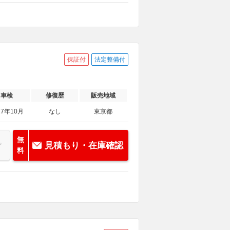
保証付
法定整備付
車検
修復歴
販売地域
27年10月
なし
東京都
無
見積もり・在庫確認
料