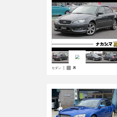
灰
セダン