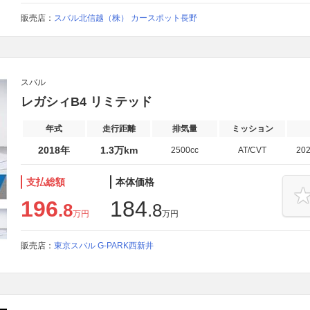
販売店：
スバル北信越（株） カースポット長野
スバル
レガシィB4 リミテッド
年式
走行距離
排気量
ミッション
2018年
1.3万km
2500cc
AT/CVT
20
支払総額
本体価格
196
184
.8
.8
万円
万円
販売店：
東京スバル G-PARK西新井