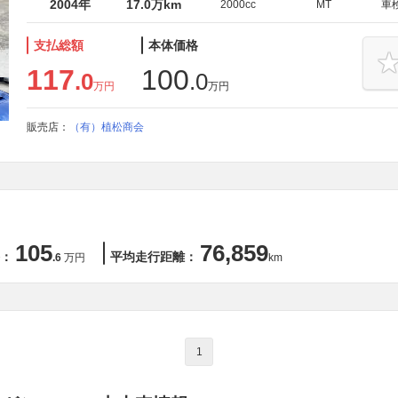
2004年
17.0万km
2000cc
MT
車
支払総額
本体価格
117
100
.0
.0
万円
万円
販売店：
（有）植松商会
105
76,859
：
平均走行距離：
.6
万円
km
1