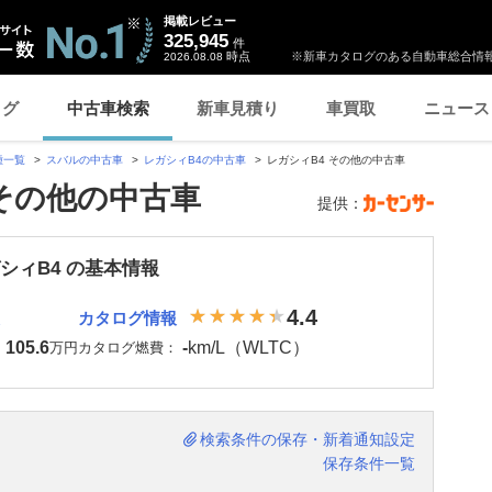
掲載レビュー
325,945
件
時点
※新車カタログのある自動車総合情報
2026.08.08
ログ
中古車検索
新車見積り
車買取
ニュース
種一覧
スバルの中古車
レガシィB4の中古車
レガシィB4 その他の中古車
 その他の中古車
提供：
シィB4 の基本情報
4.4
カタログ情報
105.6
-
km/L（WLTC）
：
万円
カタログ燃費：
検索条件の保存・新着通知設定
保存条件一覧