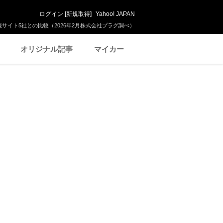
ログイン
[
新規取得
]
Yahoo! JAPAN
サイト5社との比較（2026年2月株式会社プラグ調べ）
オリジナル記事
マイカー