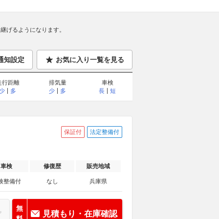
継げるようになります。
通知設定
お気に入り一覧を見る
走行距離
排気量
車検
少
多
少
多
長
短
保証付
法定整備付
車検
修復歴
販売地域
検整備付
なし
兵庫県
無
見積もり・在庫確認
料