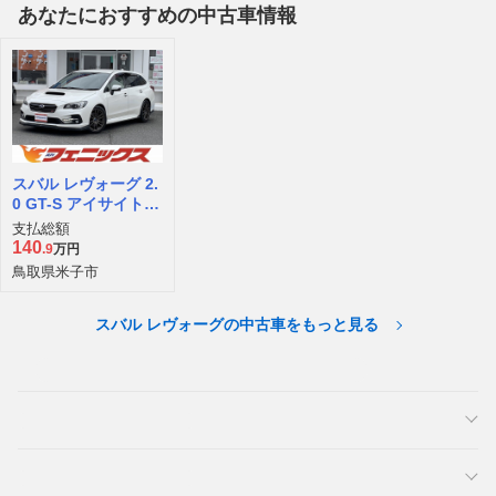
あなたにおすすめの中古車情報
スバル レヴォーグ 2.
0 GT-S アイサイト 4
WD
支払総額
140
.9
万円
鳥取県米子市
スバル レヴォーグの中古車をもっと見る