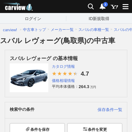
carview!
検索
通知
i
ログイン
ID新規取得
中古車トップ
メーカー一覧
スバルの車種一覧
スバルの
carview!
スバル レヴォーグ(鳥取県)の中古車
スバル レヴォーグ の基本情報
カタログ情報
4.7
価格相場情報
264.3
平均本体価格：
万円
検索中の条件
保存条件一覧
条件を保存
条件を変更