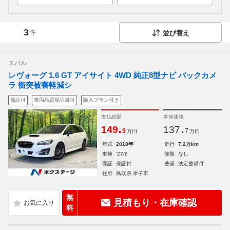
3
件
並び替え
スバル
レヴォーグ 1.6 GT アイサイト 4WD 純正8型ナビ バックカメ
ラ 衝突被害軽減シ
保証付
車両品質保証書付
購入プラン付き
支払総額
本体価格
.
.
149
137
9
7
万円
万円
年式
2018年
走行
7.2万km
車検
'27/6
修復
なし
保証
保証付
整備
法定整備付
住所
鳥取県 米子市
無
見積もり・在庫確認
料