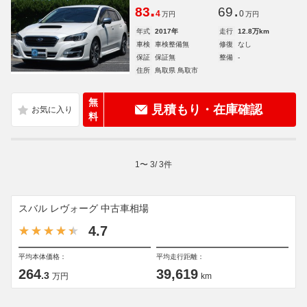
.
.
83
69
4
0
万円
万円
年式
2017年
走行
12.8万km
車検
車検整備無
修復
なし
保証
保証無
整備
-
住所
鳥取県 鳥取市
無
見積もり・在庫確認
料
1
〜
3
/
3
件
スバル レヴォーグ 中古車相場
4.7
平均本体価格：
平均走行距離：
264
39,619
.3
万円
km