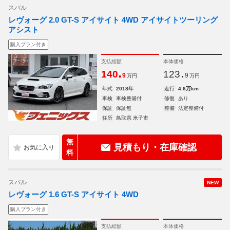
スバル
レヴォーグ 2.0 GT-S アイサイト 4WD アイサイトツーリング
アシスト
購入プラン付き
支払総額
本体価格
.
.
140
123
9
9
万円
万円
年式
2018年
走行
4.6万km
車検
車検整備付
修復
あり
保証
保証無
整備
法定整備付
住所
鳥取県 米子市
無
見積もり・在庫確認
料
スバル
NEW
レヴォーグ 1.6 GT-S アイサイト 4WD
購入プラン付き
支払総額
本体価格