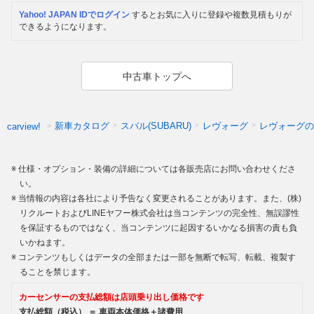
Yahoo! JAPAN IDでログイン
するとお気に入りに登録や複数見積もりが
できるようになります。
中古車トップへ
新車カタログ
スバル(SUBARU)
レヴォーグ
レヴォーグの
carview!
仕様・オプション・装備の詳細については各販売店にお問い合わせくださ
い。
当情報の内容は各社により予告なく変更されることがあります。また、(株)
リクルートおよびLINEヤフー株式会社は当コンテンツの完全性、無誤謬性
を保証するものではなく、当コンテンツに起因するいかなる損害の責も負
いかねます。
コンテンツもしくはデータの全部または一部を無断で転写、転載、複製す
ることを禁じます。
カーセンサーの支払総額は店頭乗り出し価格です
支払総額（税込） ＝ 車両本体価格＋諸費用