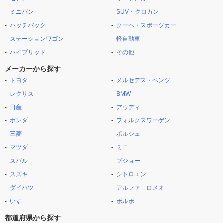
ミニバン
SUV・クロカン
ハッチバック
クーペ・スポーツカー
ステーションワゴン
軽自動車
ハイブリッド
その他
メーカーから探す
トヨタ
メルセデス・ベンツ
レクサス
BMW
日産
アウディ
ホンダ
フォルクスワーゲン
三菱
ポルシェ
マツダ
ミニ
スバル
プジョー
スズキ
シトロエン
ダイハツ
アルファ ロメオ
いすゞ
ボルボ
都道府県から探す