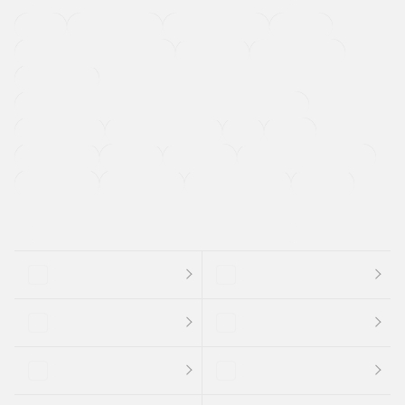
４ＷＤ
定期点検記録簿
ワンオーナーカー
福祉車両
メーカー系販売店取り扱い車
修復歴無し
アルミホイール
寒冷地仕様車
過給機設定モデル（ターボ・スーパーチャージャーなど)
ETC
CDプレーヤー
カーナビゲーション
禁煙車
法定整備付き
保証付き
エアバッグ
ディスチャージドランプ
支払総顔あり
クーポンあり
車両品質評価書付
新着車両