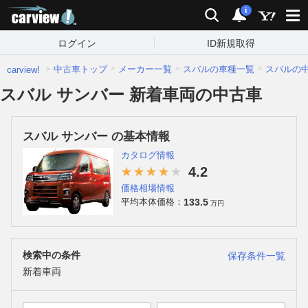
carview!
検索
通知
i
ログイン
ID新規取得
中古車トップ
メーカー一覧
スバルの車種一覧
スバルの
carview!
スバル サンバー 新着車両の中古車
スバル サンバー の基本情報
カタログ情報
4.2
価格相場情報
133.5
平均本体価格：
万円
検索中の条件
保存条件一覧
新着車両