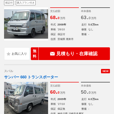
保証付
購入プラン付き
支払総額
本体価格
.
.
68
63
0
0
万円
万円
年式
2008年
走行
5.6万km
車検
'26/10
修復
なし
保証
保証付
整備
-
住所
茨城県 潮来市
無
見積もり・在庫確認
料
スバル
NEW
サンバー 660 トランスポーター
支払総額
本体価格
.
.
60
50
0
0
万円
万円
年式
2009年
走行
6.0万km
車検
'27/10
修復
なし
保証
保証無
整備
-
住所
神奈川県 川崎市多摩区