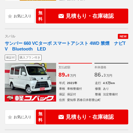
無
見積もり・在庫確認
料
スバル
NEW
サンバー 660 VCターボ スマートアシスト 4WD 禁煙 ナビT
V Bluetooth LED
保証付
購入プラン付き
支払総額
本体価格
.
.
89
86
8
3
万円
万円
年式
2021年
走行
4.5万km
車検
車検整備付
修復
あり
保証
保証付
整備
法定整備付
住所
愛知県 西春日井郡豊山町
無
見積もり・在庫確認
料