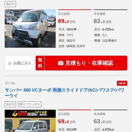
保証付
支払総額
本体価格
.
.
89
83
0
0
万円
万円
年式
2021年
走行
4.5万km
車検
'27/1
修復
なし
保証
保証付
整備
法定整備付
住所
静岡県 沼津市
無
見積もり・在庫確認
料
スバル
NEW
サンバー 660 VCターボ 両側スライドドア/AC/パワステ/パワ
ーウイ
保証付
購入プラン付き
支払総額
本体価格
.
.
69
63
6
8
万円
万円
年式
2013年
走行
4.8万km