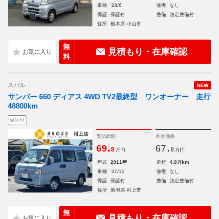
車検
'28/6
修復
なし
保証
保証付
整備
法定整備付
住所
栃木県 小山市
無
見積もり・在庫確認
料
スバル
NEW
サンバー 660 ディアス 4WD TV2最終型 ワンオーナー 走行
48800km
保証付
支払総額
本体価格
.
.
69
67
8
8
万円
万円
年式
2011年
走行
4.8万km
車検
'27/12
修復
なし
保証
保証付
整備
法定整備付
住所
新潟県 村上市
無
見積もり・在庫確認