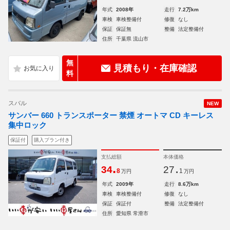
年式
2008年
走行
7.2万km
車検
車検整備付
修復
なし
保証
保証無
整備
法定整備付
住所
千葉県 流山市
無
見積もり・在庫確認
料
スバル
NEW
サンバー 660 トランスポーター 禁煙 オートマ CD キーレス
集中ロック
保証付
購入プラン付き
支払総額
本体価格
.
.
34
27
8
1
万円
万円
年式
2009年
走行
8.6万km
車検
車検整備付
修復
なし
保証
保証付
整備
法定整備付
住所
愛知県 常滑市