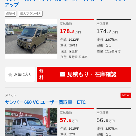
アップ
保証付
購入プラン付き
支払総額
本体価格
.
.
178
174
8
8
万円
万円
年式
2022年
走行
2.8万km
車検
'26/12
修復
なし
保証
保証付
整備
法定整備付
住所
長野県 松本市
無
見積もり・在庫確認
料
スバル
NEW
サンバー 660 VC ユーザー買取車 ETC
支払総額
本体価格
.
.
57
56
8
8
万円
万円
年式
2015年
走行
3.5万km
車検
'27/7
修復
なし