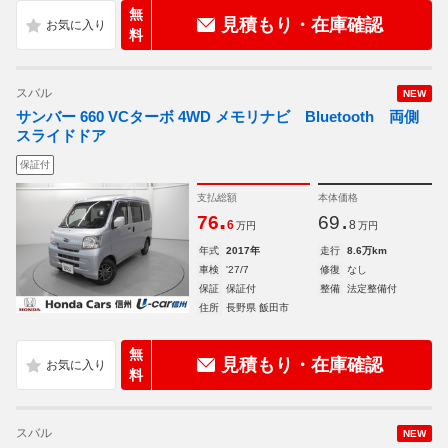
無
見積もり・在庫確認
料
スバル
NEW
サンバー 660 VCターボ 4WD メモリナビ Bluetooth 両側
スライドドア
保証付
支払総額
本体価格
.
.
76
69
6
8
万円
万円
年式
2017年
走行
8.6万km
車検
'27/7
修復
なし
保証
保証付
整備
法定整備付
住所
長野県 飯田市
無
見積もり・在庫確認
料
スバル
NEW