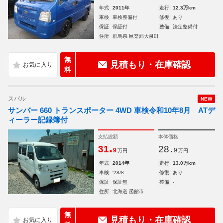
年式
2011年
走行
12.3万km
車検
車検整備付
修復
あり
保証
保証付
整備
法定整備付
住所
群馬県 邑楽郡大泉町
無
見積もり・在庫確認
料
スバル
NEW
サンバー 660 トランスポーター 4WD 車検令和10年8月 ATデ
ィーラー記録簿付
支払総額
本体価格
.
.
31
28
9
9
万円
万円
年式
2014年
走行
13.0万km
車検
'28/8
修復
あり
保証
保証無
整備
-
住所
北海道 函館市
無
見積もり・在庫確認