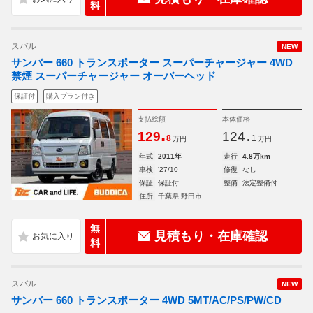
料
スバル
NEW
サンバー 660 トランスポーター スーパーチャージャー 4WD
禁煙 スーパーチャージャー オーバーヘッド
保証付
購入プラン付き
支払総額
本体価格
.
.
129
124
8
1
万円
万円
年式
2011年
走行
4.8万km
車検
'27/10
修復
なし
保証
保証付
整備
法定整備付
住所
千葉県 野田市
無
見積もり・在庫確認
料
スバル
NEW
サンバー 660 トランスポーター 4WD 5MT/AC/PS/PW/CD