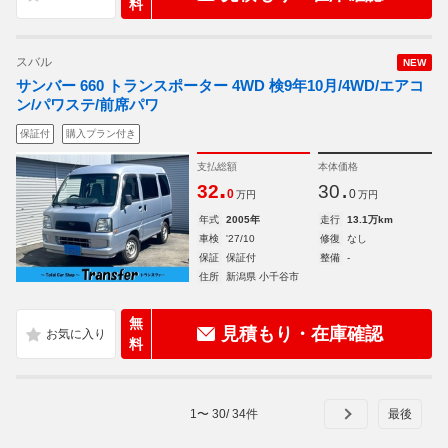
料
スバル
NEW
サンバー 660 トランスポーター 4WD 検9年10月/4WD/エアコ
ン/パワステ/前席パワ
保証付
購入プラン付き
支払総額
本体価格
.
.
32
30
0
0
万円
万円
年式
2005年
走行
13.1万km
車検
'27/10
修復
なし
保証
保証付
整備
-
住所
新潟県 小千谷市
無
見積もり・在庫確認
料
1
〜
30
/
34
件