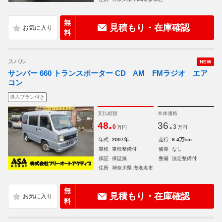
無
見積もり・在庫確認
料
スバル
NEW
サンバー 660 トランスポーター CD AM FMラジオ エア
コン
購入プラン付き
支払総額
本体価格
.
.
48
36
0
3
万円
万円
年式
2007年
走行
6.4万km
車検
車検整備付
修復
なし
保証
保証無
整備
法定整備付
住所
神奈川県 海老名市
無
見積もり・在庫確認
料