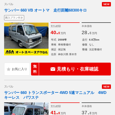
スバル
NEW
サンバー 660 VB オートマ 走行距離68300キロ
購入プラン付き
支払総額
本体価格
.
.
40
28
0
6
万円
万円
年式
2008年
走行
6.8万km
車検
車検整備付
修復
なし
保証
保証無
整備
法定整備付
住所
神奈川県 厚木市
無
見積もり・在庫確認
料
スバル
NEW
サンバー 660 トランスポーター 4WD 5速マニュアル 4WD
キーレス パワステ
支払総額
本体価格
.
.
41
37
8
8
万円
万円