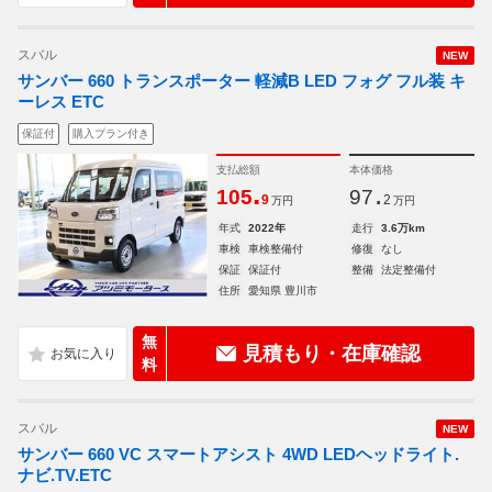
スバル
NEW
サンバー 660 トランスポーター 軽減B LED フォグ フル装 キ
ーレス ETC
保証付
購入プラン付き
支払総額
本体価格
.
.
105
97
9
2
万円
万円
年式
2022年
走行
3.6万km
車検
車検整備付
修復
なし
保証
保証付
整備
法定整備付
住所
愛知県 豊川市
無
見積もり・在庫確認
料
スバル
NEW
サンバー 660 VC スマートアシスト 4WD LEDヘッドライト.
ナビ.TV.ETC