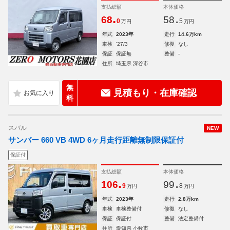
支払総額
本体価格
.
.
68
58
0
5
万円
万円
年式
2023年
走行
14.6万km
車検
'27/3
修復
なし
保証
保証無
整備
-
住所
埼玉県 深谷市
無
見積もり・在庫確認
料
スバル
NEW
サンバー 660 VB 4WD 6ヶ月走行距離無制限保証付
保証付
支払総額
本体価格
.
.
106
99
9
8
万円
万円
年式
2023年
走行
2.8万km
車検
車検整備付
修復
なし
保証
保証付
整備
法定整備付
住所
愛知県 小牧市