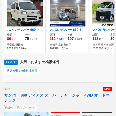
スバル サンバー 660 トランスポーター
スバル サンバー 660 トランスポーター 4WD
総額
本体
総額
本体
総額
本体
80
75
112
107
112
10
.0
万円
.0
万円
.7
万円
.8
万円
.9
万円
千葉県 野田市
京都府 京都市南区
熊本県 熊本市東区
2022年/1.0万km
2025年/1.8万km
2023年/0.9万km
人気・おすすめ検索条件
くわしく!
状態が良い低走行車両
スバル
NEW
サンバー 660 ディアス スーパーチャージャー 4WD オートマ
チック
保証付
購入プラン付き