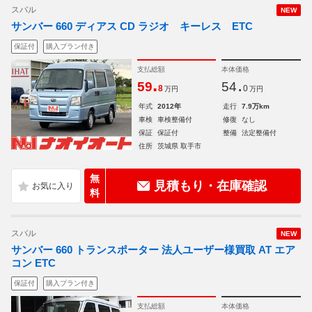
スバル
NEW
サンバー 660 ディアス CD ラジオ キーレス ETC
保証付
購入プラン付き
支払総額
本体価格
.
.
59
54
8
0
万円
万円
年式
2012年
走行
7.9万km
車検
車検整備付
修復
なし
保証
保証付
整備
法定整備付
住所
茨城県 取手市
無
見積もり・在庫確認
料
スバル
NEW
サンバー 660 トランスポーター 法人ユーザー様買取 AT エア
コン ETC
保証付
購入プラン付き
支払総額
本体価格