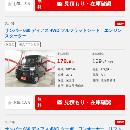
無
見積もり・在庫確認
料
スバル
NEW
サンバー 660 ディアス 4WD フルフラットシート エンジン
スターター
保証付
購入プラン付き
支払総額
本体価格
.
.
179
169
6
8
万円
万円
年式
2023年
走行
2.5万km
車検
'27/1
修復
なし
保証
保証付
整備
法定整備付
住所
青森県 青森市
無
見積もり・在庫確認
料
スバル
NEW
サンバー 660 ディアス 4WD ターボ ワンオーナー リフト