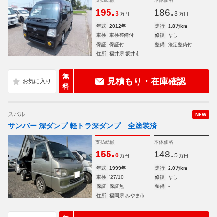
支払総額
本体価格
.
.
195
186
3
3
万円
万円
年式
2012年
走行
1.8万km
車検
車検整備付
修復
なし
保証
保証付
整備
法定整備付
住所
福井県 坂井市
無
見積もり・在庫確認
料
スバル
NEW
サンバー 深ダンプ 軽トラ深ダンプ 全塗装済
支払総額
本体価格
.
.
155
148
0
5
万円
万円
年式
1999年
走行
2.0万km
車検
'27/10
修復
なし
保証
保証無
整備
-
住所
福岡県 みやま市