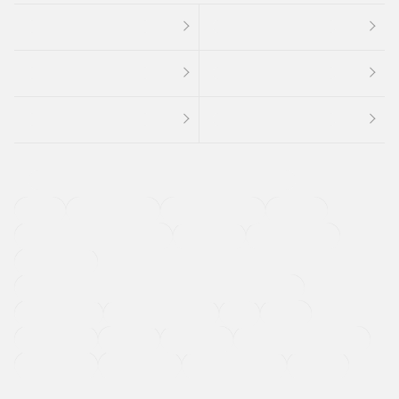
４ＷＤ
定期点検記録簿
ワンオーナーカー
福祉車両
メーカー系販売店取り扱い車
修復歴無し
アルミホイール
寒冷地仕様車
過給機設定モデル（ターボ・スーパーチャージャーなど)
ETC
CDプレーヤー
カーナビゲーション
禁煙車
法定整備付き
保証付き
エアバッグ
ディスチャージドランプ
支払総顔あり
クーポンあり
車両品質評価書付
新着車両