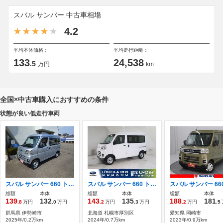
スバル サンバー 中古車相場
4.2
平均本体価格：
平均走行距離：
133
24,538
.5
万円
km
全国×中古車購入におすすめの条件
状態が良い低走行車両
スバル サンバー 660 トランスポーター 純正マット＆純正荷室マット5ミリ ETC
スバル サンバー 660 トランスポーター 4WD ワンオーナー LEDヘッドライト
総額
本体
総額
本体
総額
本体
139
132
143
135
188
181
.8
万円
.0
万円
.2
万円
.3
万円
.2
万円
.5
群馬県 伊勢崎市
北海道 札幌市厚別区
愛知県 岡崎市
2025年/0.2万km
2024年/0.7万km
2023年/0.9万km