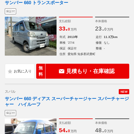
サンバー 660 トランスポーター
保証付
支払総額
本体価格
.
.
33
23
0
0
万円
万円
年式
2013年
走行
11.3万km
車検
'27/4
修復
なし
保証
保証付
整備
-
住所
愛知県 知多郡武豊町
無
見積もり・在庫確認
料
スバル
NEW
サンバー 660 ディアス スーパーチャージャー スパーチャージ
ャー ハイルーフ
保証付
支払総額
本体価格
.
.
54
48
0
0
万円
万円