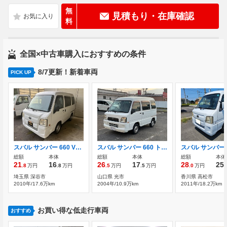
無
見積もり・在庫確認
料
全国×中古車購入におすすめの条件
8/7更新！新着車両
PICK UP
スバル サンバー 660 VBクリーン
スバル サンバー 660 トランスポーター 禁煙車 リモコンキー
総額
本体
総額
本体
総額
本体
21
16
26
17
28
25
.8
万円
.8
万円
.5
万円
.5
万円
.0
万円
.
埼玉県 深谷市
山口県 光市
香川県 高松市
2010年/17.6万km
2004年/10.9万km
2011年/18.2万km
お買い得な低走行車両
おすすめ