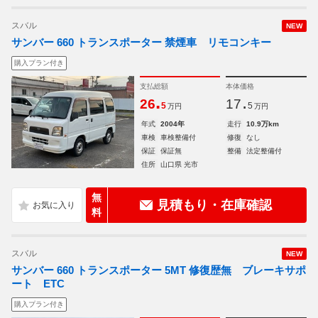
スバル
NEW
サンバー 660 トランスポーター 禁煙車 リモコンキー
購入プラン付き
支払総額
本体価格
.
.
26
17
5
5
万円
万円
年式
2004年
走行
10.9万km
車検
車検整備付
修復
なし
保証
保証無
整備
法定整備付
住所
山口県 光市
無
見積もり・在庫確認
料
スバル
NEW
サンバー 660 トランスポーター 5MT 修復歴無 ブレーキサポ
ート ETC
購入プラン付き