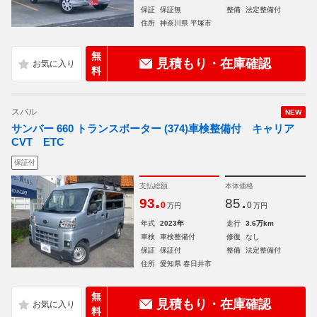
保証
保証無
整備
法定整備付
住所
神奈川県 平塚市
無
見積もり・在庫確認
料
スバル
NEW
サンバー 660 トランスポーター (374)車検整備付 キャリア
CVT ETC
保証付
支払総額
本体価格
.
.
93
85
0
0
万円
万円
年式
2023年
走行
3.6万km
車検
車検整備付
修復
なし
保証
保証付
整備
法定整備付
住所
愛知県 春日井市
無
見積もり・在庫確認
料