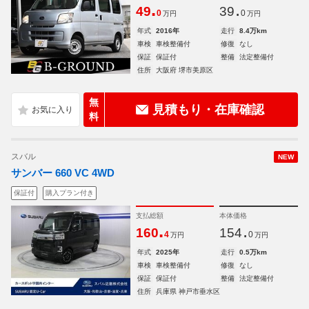
.
.
49
39
0
0
万円
万円
年式
2016年
走行
8.4万km
車検
車検整備付
修復
なし
保証
保証付
整備
法定整備付
住所
大阪府 堺市美原区
無
見積もり・在庫確認
料
スバル
NEW
サンバー 660 VC 4WD
保証付
購入プラン付き
支払総額
本体価格
.
.
160
154
4
0
万円
万円
年式
2025年
走行
0.5万km
車検
車検整備付
修復
なし
保証
保証付
整備
法定整備付
住所
兵庫県 神戸市垂水区