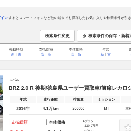
ログイン
するとスマートフォンなど他の端末でも保存したお気に入りや検索条件が引き
検索条件変更
検索条件の保存・新着
掲載時期
支払総額
本体価格
年式
新
古
安
高
安
高
新
古
スバル
BRZ 2.0 R 後期/徳島県ユーザー買取車/前席レカロ
年式
走行距離
排気量
ミッション
2016年
4.1万km
2000cc
MT
車
Aプラン
支払総額
本体価格
: 220.9万円
Bプラン