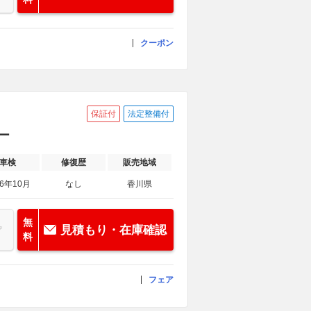
クーポン
保証付
法定整備付
シー
車検
修復歴
販売地域
26年10月
なし
香川県
無
見積もり・在庫確認
料
フェア