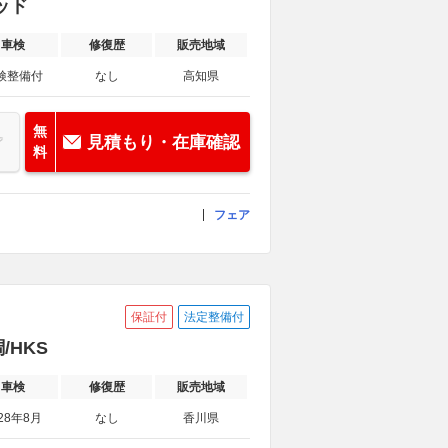
ヘッド
車検
修復歴
販売地域
検整備付
なし
高知県
無
見積もり・在庫確認
料
フェア
保証付
法定整備付
/HKS
車検
修復歴
販売地域
28年8月
なし
香川県