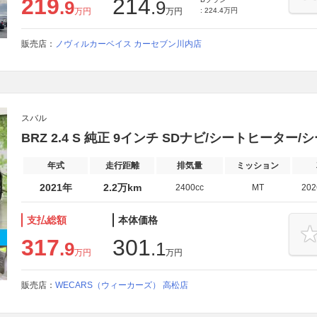
219
214
.9
.9
万円
万円
: 224.4万円
販売店：
ノヴィルカーベイス カーセブン川内店
スバル
BRZ 2.4 S 純正 9インチ SDナビ/シートヒーター/
年式
走行距離
排気量
ミッション
2021年
2.2万km
2400cc
MT
20
支払総額
本体価格
317
301
.9
.1
万円
万円
販売店：
WECARS（ウィーカーズ） 高松店