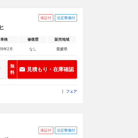
保証付
法定整備付
トヒ
車検
修復歴
販売地域
28年2月
なし
愛媛県
無
見積もり・在庫確認
料
フェア
保証付
法定整備付