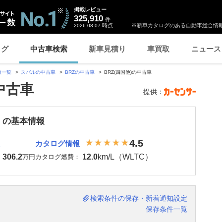
掲載レビュー
325,910
件
時点
※新車カタログのある自動車総合情報
2026.08.07
ログ
中古車検索
新車見積り
車買取
ニュース
種一覧
スバルの中古車
BRZの中古車
BRZ(四国他)の中古車
の中古車
提供：
Z の基本情報
4.5
カタログ情報
306.2
12.0
km/L（WLTC）
：
万円
カタログ燃費：
検索条件の保存・新着通知設定
保存条件一覧