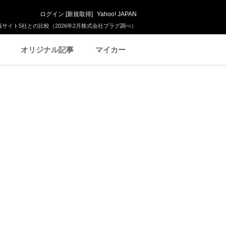
ログイン
[
新規取得
]
Yahoo! JAPAN
サイト5社との比較（2026年2月株式会社プラグ調べ）
オリジナル記事
マイカー