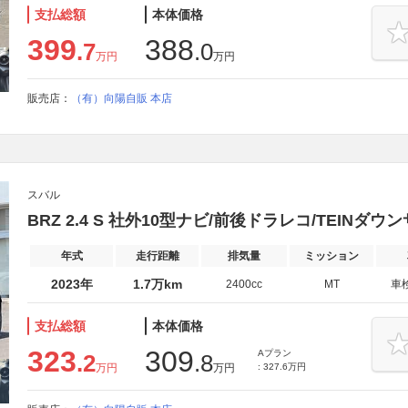
支払総額
本体価格
399
388
.7
.0
万円
万円
販売店：
（有）向陽自販 本店
スバル
BRZ 2.4 S 社外10型ナビ/前後ドラレコ/TEINダウ
年式
走行距離
排気量
ミッション
2023年
1.7万km
2400cc
MT
車
支払総額
本体価格
323
309
Aプラン
.2
.8
万円
万円
: 327.6万円