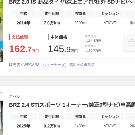
BRZ 2.0 tS 新品タイヤ/純正エアロ/社外 SDナビ/
年式
走行距離
排気量
ミッション
2014年
7.6万km
2000cc
AT/CVT
車
Aプラン
支払総額
本体価格
: 164.3万円
162
145
Bプラン
.7
.9
万円
万円
: 169.7万円
販売店：
WECARS（ウィーカーズ） 高知土佐道路店
スバル
BRZ 2.4 STIスポーツ 1オーナー/純正9型ナビ/車高調
年式
走行距離
排気量
ミッション
2025年
0.2万km
2400cc
AT/CVT
20