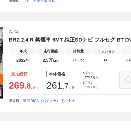
販売店：
（有）向陽自販 本店
スバル
BRZ 2.4 R 禁煙車 6MT 純正SDナビ フルセグ BT D
年式
走行距離
排気量
ミッション
2022年
2.3万km
2400cc
MT
20
Aプラン
支払総額
本体価格
: 275.7万円
269
261
Bプラン
.8
.7
万円
万円
: 275.7万円
販売店：
BUDDICA（バディカ） 高松支社