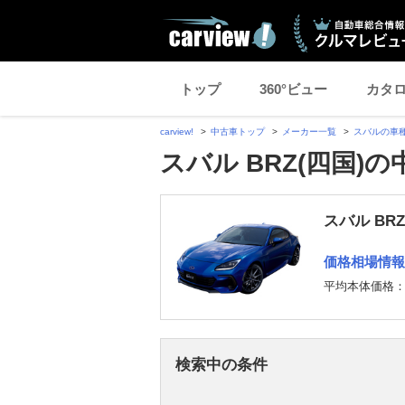
トップ
360°ビュー
カタ
carview!
中古車トップ
メーカー一覧
スバルの車
スバル BRZ(四国)
スバル BR
価格相場情報
平均本体価格
検索中の条件