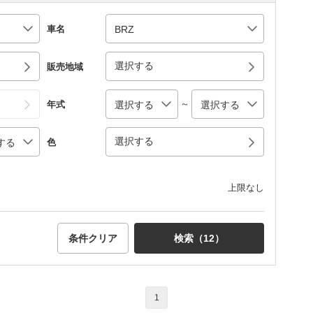
車名
選択する
販売地域
～
年式
選択する
色
上限なし
条件クリア
検索（
12
）
1