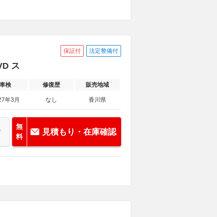
保証付
法定整備付
VD ス
車検
修復歴
販売地域
27年3月
なし
香川県
無
見積もり・在庫確認
料