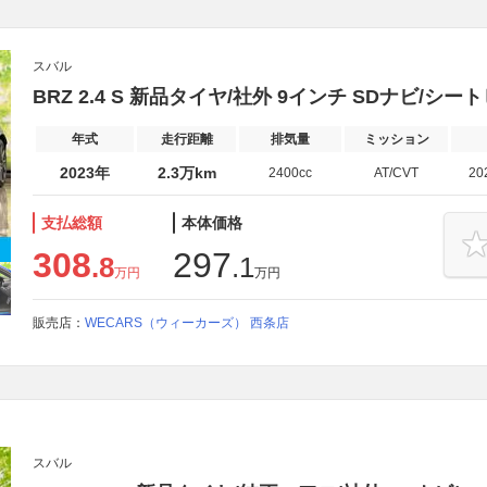
スバル
BRZ 2.4 S 新品タイヤ/社外 9インチ SDナビ/シー
年式
走行距離
排気量
ミッション
2023年
2.3万km
2400cc
AT/CVT
20
支払総額
本体価格
308
297
.8
.1
万円
万円
販売店：
WECARS（ウィーカーズ） 西条店
スバル