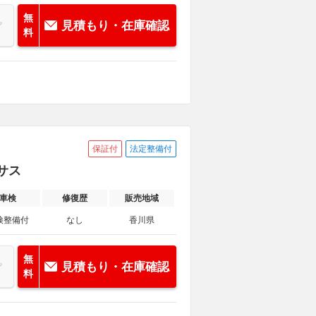
無
見積もり・在庫確認
料
保証付
法定整備付
ンサス
車検
修復歴
販売地域
検整備付
なし
香川県
無
見積もり・在庫確認
料