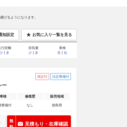
継げるようになります。
通知設定
お気に入り一覧を見る
走行距離
排気量
車検
少
多
少
多
長
短
保証付
法定整備付
シー
車検
修復歴
販売地域
検整備付
なし
徳島県
無
見積もり・在庫確認
料