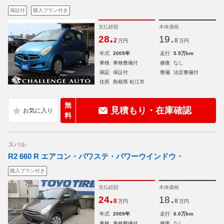
保証付
購入プラン付き
支払総額
本体価格
.
.
28
19
2
8
万円
万円
年式
2005年
走行
5.9万km
車検
車検整備付
修復
なし
保証
保証付
整備
法定整備付
住所
島根県 松江市
無
見積もり・在庫確認
料
スバル
R2 660 R エアコン・パワステ・パワーウインドウ・
購入プラン付き
支払総額
本体価格
.
.
24
18
8
8
万円
万円
年式
2009年
走行
6.0万km
車検
車検整備付
修復
なし