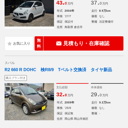
.
.
43
37
0
0
万円
万円
年式
2004年
走行
8.9万km
車検
'27/7
修復
なし
保証
保証付
整備
法定整備付
住所
鳥取県 倉吉市
無
見積もり・在庫確認
料
スバル
R2 660 R DOHC 検R8/9 Tベルト交換済 タイヤ新品
購入プラン付き
支払総額
本体価格
.
.
32
29
8
0
万円
万円
年式
2009年
走行
9.3万km
車検
'26/9
修復
なし
保証
保証無
整備
-
住所
岡山県 岡山市南区