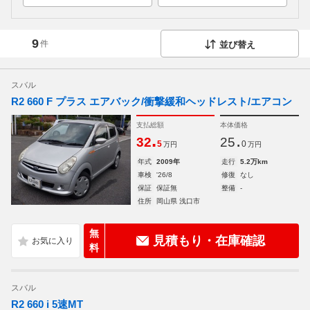
9
件
並び替え
スバル
R2 660 F プラス エアバック/衝撃緩和ヘッドレスト/エアコン
支払総額
本体価格
.
.
32
25
5
0
万円
万円
年式
2009年
走行
5.2万km
車検
'26/8
修復
なし
保証
保証無
整備
-
住所
岡山県 浅口市
無
見積もり・在庫確認
料
スバル
R2 660 i 5速MT