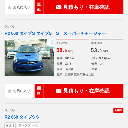
無
見積もり・在庫確認
料
スバル
R2 660 タイプS タイプS S スーパーチャージャー
支払総額
本体価格
.
.
58
53
0
0
万円
万円
年式
2010年
走行
9.4万km
車検
'27/3
修復
なし
保証
保証無
整備
-
住所
広島県 広島市安佐北区
無
見積もり・在庫確認
料
スバル
NEW
R2 660 タイプS S
保証付
購入プラン付き