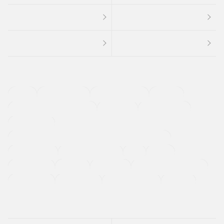
４ＷＤ
定期点検記録簿
ワンオーナーカー
福祉車両
メーカー系販売店取り扱い車
修復歴無し
アルミホイール
寒冷地仕様車
過給機設定モデル（ターボ・スーパーチャージャーなど)
ETC
CDプレーヤー
カーナビゲーション
禁煙車
法定整備付き
保証付き
エアバッグ
ディスチャージドランプ
支払総顔あり
クーポンあり
車両品質評価書付
新着車両