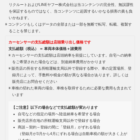
リクルートおよびLINEヤフー株式会社は当コンテンツの完全性、無誤謬性
を保証するものではなく、当コンテンツに起因するいかなる損害の責も負
いかねます。
コンテンツもしくはデータの全部または一部を無断で転写、転載、複製す
ることを禁じます。
カーセンサーの支払総額は店頭乗り出し価格です
支払総額（税込） ＝ 車両本体価格＋諸費用
カーセンサーの支払総額は店頭納車を前提にしています。自宅への納車
をご希望された場合などは、別途納車費用がかかります
販売店の所在する所轄運輸支局以外で登録する際や、車の定置場所、登
録月によって、手数料や税金の額が異なる場合があります。詳しくは
販売店にお問合せください
車検の切れた車両の場合、車検を取得するために必要な費用も含まれて
います
【ご注意】以下の場合などで支払総額が変わります
自宅などの指定の場所へ陸送納車を希望する場合
販売店所在地の所轄運輸支局以外で登録する場合
商談～契約～登録の間に「登録月」がずれる場合
（登録月が3月から4月にずれる場合は自動車税の額が大きく上が