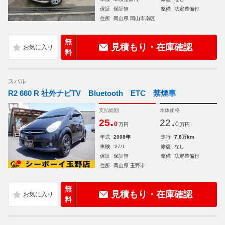
保証
保証無
整備
法定整備付
住所
岡山県 岡山市南区
無
見積もり・在庫確認
料
スバル
R2 660 R 社外ナビTV Bluetooth ETC 禁煙車
支払総額
本体価格
.
.
25
22
0
0
万円
万円
年式
2008年
走行
7.8万km
車検
'27/1
修復
なし
保証
保証無
整備
法定整備付
住所
岡山県 玉野市
無
見積もり・在庫確認
料