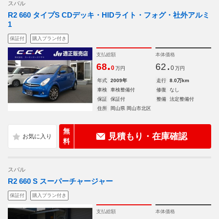
スバル
R2 660 タイプS CDデッキ・HIDライト・フォグ・社外アルミ
1
保証付
購入プラン付き
支払総額
本体価格
.
.
68
62
0
0
万円
万円
年式
2009年
走行
8.0万km
車検
車検整備付
修復
なし
保証
保証付
整備
法定整備付
住所
岡山県 岡山市北区
無
見積もり・在庫確認
料
スバル
R2 660 S スーパーチャージャー
保証付
購入プラン付き
支払総額
本体価格