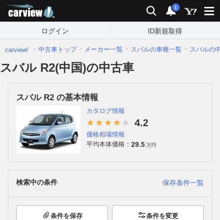
carview!
検索
通知
i
ログイン
ID新規取得
中古車トップ
メーカー一覧
スバルの車種一覧
スバルの
carview!
スバル R2(中国)の中古車
スバル R2 の基本情報
カタログ情報
4.2
価格相場情報
29.5
平均本体価格：
万円
検索中の条件
保存条件一覧
条件を保存
条件を変更