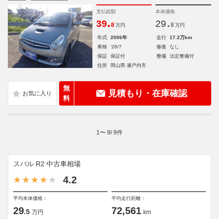
支払総額
本体価格
.
.
39
29
8
8
万円
万円
年式
2006年
走行
17.2万km
車検
'28/7
修復
なし
保証
保証付
整備
法定整備付
住所
岡山県 瀬戸内市
無
見積もり・在庫確認
料
1
〜
9
/
9
件
スバル R2 中古車相場
4.2
平均本体価格：
平均走行距離：
29
72,561
.5
万円
km