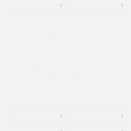
４ＷＤ
定期点検記録簿
ワンオーナーカー
福祉車両
メーカー系販売店取り扱い車
修復歴無し
アルミホイール
寒冷地仕様車
過給機設定モデル（ターボ・スーパーチャージャーなど)
ETC
CDプレーヤー
カーナビゲーション
禁煙車
法定整備付き
保証付き
エアバッグ
ディスチャージドランプ
支払総顔あり
クーポンあり
車両品質評価書付
新着車両