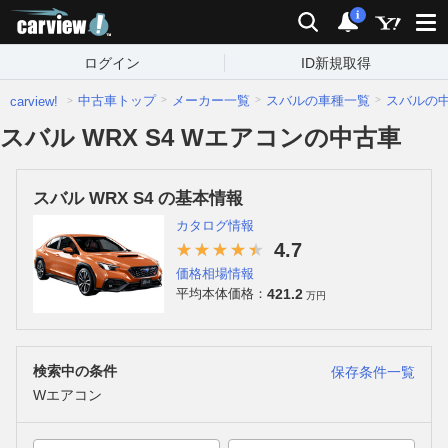
carview!
検索
通知
i
ログイン
ID新規取得
中古車トップ
メーカー一覧
スバルの車種一覧
スバルの
carview!
スバル WRX S4 Wエアコンの中古車
スバル WRX S4 の基本情報
カタログ情報
4.7
価格相場情報
421.2
平均本体価格：
万円
検索中の条件
保存条件一覧
Wエアコン