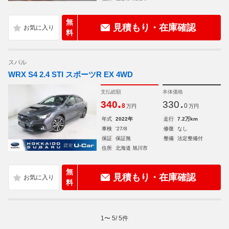
無
見積もり・在庫確認
料
スバル
WRX S4 2.4 STI スポーツR EX 4WD
支払総額
本体価格
.
.
340
330
8
0
万円
万円
年式
2022年
走行
7.2万km
車検
'27/8
修復
なし
保証
保証無
整備
法定整備付
住所
北海道 旭川市
無
見積もり・在庫確認
料
1
〜
5
/
5
件