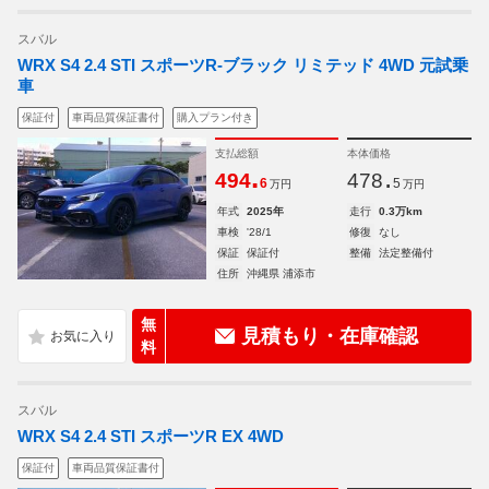
スバル
WRX S4 2.4 STI スポーツR-ブラック リミテッド 4WD 元試乗
車
保証付
車両品質保証書付
購入プラン付き
支払総額
本体価格
.
.
494
478
6
5
万円
万円
年式
2025年
走行
0.3万km
車検
'28/1
修復
なし
保証
保証付
整備
法定整備付
住所
沖縄県 浦添市
無
見積もり・在庫確認
料
スバル
WRX S4 2.4 STI スポーツR EX 4WD
保証付
車両品質保証書付