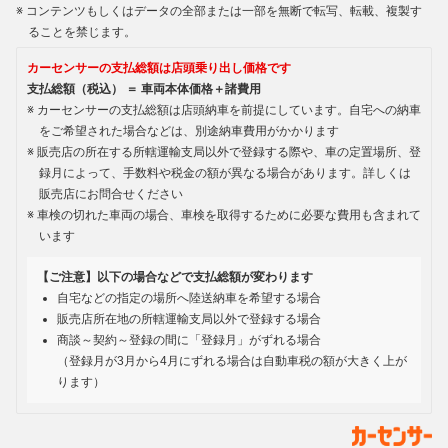
コンテンツもしくはデータの全部または一部を無断で転写、転載、複製す
ることを禁じます。
カーセンサーの支払総額は店頭乗り出し価格です
支払総額（税込） ＝ 車両本体価格＋諸費用
カーセンサーの支払総額は店頭納車を前提にしています。自宅への納車
をご希望された場合などは、別途納車費用がかかります
販売店の所在する所轄運輸支局以外で登録する際や、車の定置場所、登
録月によって、手数料や税金の額が異なる場合があります。詳しくは
販売店にお問合せください
車検の切れた車両の場合、車検を取得するために必要な費用も含まれて
います
【ご注意】以下の場合などで支払総額が変わります
自宅などの指定の場所へ陸送納車を希望する場合
販売店所在地の所轄運輸支局以外で登録する場合
商談～契約～登録の間に「登録月」がずれる場合
（登録月が3月から4月にずれる場合は自動車税の額が大きく上が
ります）