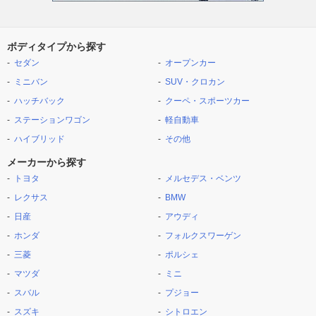
ボディタイプから探す
セダン
オープンカー
ミニバン
SUV・クロカン
ハッチバック
クーペ・スポーツカー
ステーションワゴン
軽自動車
ハイブリッド
その他
メーカーから探す
トヨタ
メルセデス・ベンツ
レクサス
BMW
日産
アウディ
ホンダ
フォルクスワーゲン
三菱
ポルシェ
マツダ
ミニ
スバル
プジョー
スズキ
シトロエン