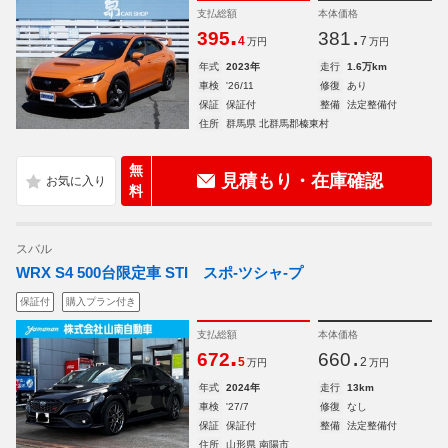
支払総額
本体価格
.
.
395
381
4
7
万円
万円
年式
2023年
走行
1.6万km
車検
'26/11
修復
あり
保証
保証付
整備
法定整備付
住所
群馬県 北群馬郡榛東村
無
見積もり・在庫確認
料
スバル
WRX S4 500台限定車 STI スポ-ツシャ-プ
保証付
購入プラン付き
支払総額
本体価格
.
.
672
660
5
2
万円
万円
年式
2024年
走行
13km
車検
'27/7
修復
なし
保証
保証付
整備
法定整備付
住所
山形県 南陽市