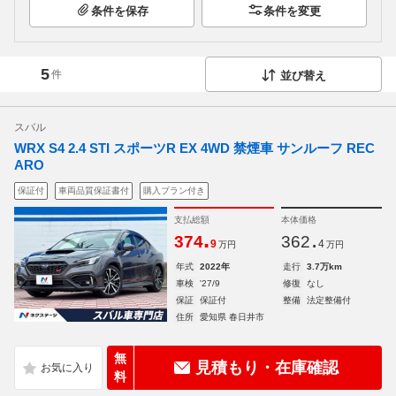
条件を保存
条件を変更
5
件
並び替え
スバル
WRX S4 2.4 STI スポーツR EX 4WD 禁煙車 サンルーフ REC
ARO
保証付
車両品質保証書付
購入プラン付き
支払総額
本体価格
.
.
374
362
9
4
万円
万円
年式
2022年
走行
3.7万km
車検
'27/9
修復
なし
保証
保証付
整備
法定整備付
住所
愛知県 春日井市
無
見積もり・在庫確認
料