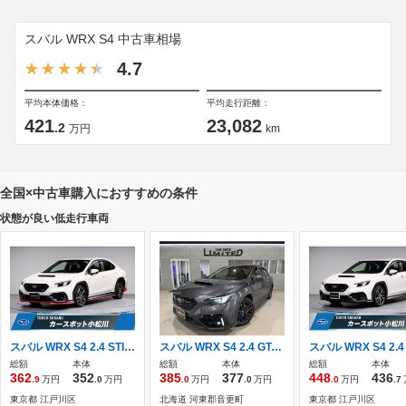
スバル WRX S4 中古車相場
4.7
平均本体価格：
平均走行距離：
421
23,082
.2
万円
km
全国×中古車購入におすすめの条件
状態が良い低走行車両
スバル WRX S4 2.4 STI スポーツR EX 4WD 11.6インチモニター・フロント＆サイド＆バ
スバル WRX S4 2.4 GT-H EX 4WD
総額
本体
総額
本体
総額
本体
362
352
385
377
448
436
.9
万円
.0
万円
.0
万円
.0
万円
.0
万円
.7
東京都 江戸川区
北海道 河東郡音更町
東京都 江戸川区