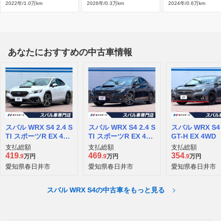
2022年/1.0万km
2026年/0.3万km
2024年/0.6万km
あなたにおすすめの中古車情報
スバル WRX S4 2.4 S
スバル WRX S4 2.4 S
スバル WRX S4 
TI スポーツR EX 4W
TI スポーツR EX 4W
GT-H EX 4WD
D
D
支払総額
支払総額
支払総額
419
469
354
.9
万円
.9
万円
.9
万円
愛知県春日井市
愛知県春日井市
愛知県春日井市
スバル WRX S4の中古車をもっと見る