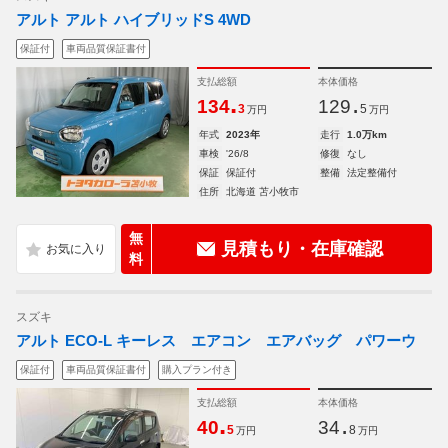
アルト アルト ハイブリッドS 4WD
保証付
車両品質保証書付
支払総額
本体価格
.
.
134
129
3
5
万円
万円
年式
2023年
走行
1.0万km
車検
'26/8
修復
なし
保証
保証付
整備
法定整備付
住所
北海道 苫小牧市
無
見積もり・在庫確認
料
スズキ
アルト ECO-L キーレス エアコン エアバッグ パワーウ
保証付
車両品質保証書付
購入プラン付き
支払総額
本体価格
.
.
40
34
5
8
万円
万円