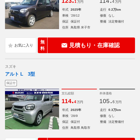
.
.
123
114
1
4
万円
万円
年式
2025年
走行
0.2万km
車検
'28/12
修復
なし
保証
保証付
整備
法定整備付
住所
鳥取県 米子市
無
見積もり・在庫確認
料
スズキ
アルト L 3型
保証付
支払総額
本体価格
.
.
114
105
4
6
万円
万円
年式
2025年
走行
0.3万km
車検
'28/9
修復
なし
保証
保証付
整備
法定整備付
住所
鳥取県 鳥取市