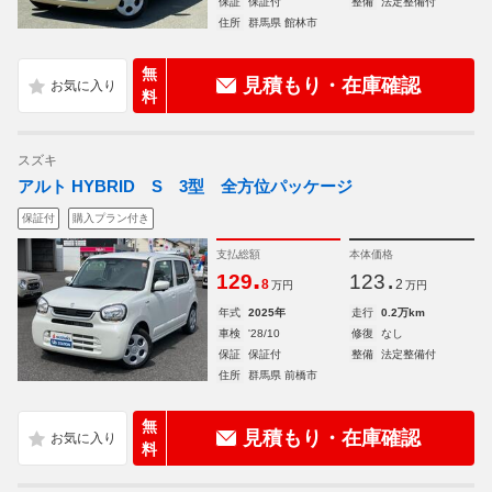
保証
保証付
整備
法定整備付
住所
群馬県 館林市
無
見積もり・在庫確認
料
スズキ
アルト HYBRID S 3型 全方位パッケージ
保証付
購入プラン付き
支払総額
本体価格
.
.
129
123
8
2
万円
万円
年式
2025年
走行
0.2万km
車検
'28/10
修復
なし
保証
保証付
整備
法定整備付
住所
群馬県 前橋市
無
見積もり・在庫確認
料