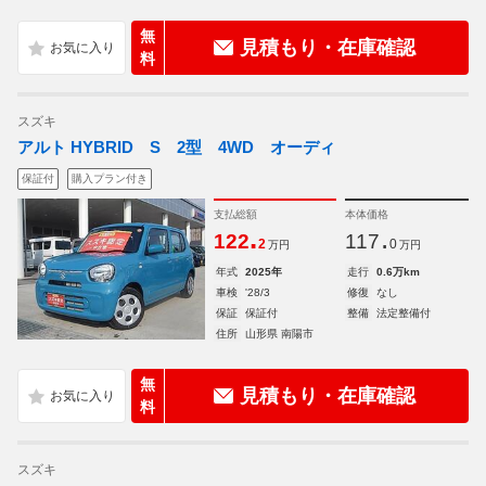
無
見積もり・在庫確認
料
スズキ
アルト HYBRID S 2型 4WD オーディ
保証付
購入プラン付き
支払総額
本体価格
.
.
122
117
2
0
万円
万円
年式
2025年
走行
0.6万km
車検
'28/3
修復
なし
保証
保証付
整備
法定整備付
住所
山形県 南陽市
無
見積もり・在庫確認
料
スズキ