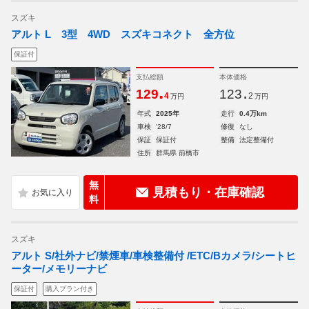
スズキ
アルト L 3型 4WD スズキコネクト 全方位
保証付
支払総額
本体価格
.
.
129
123
4
2
万円
万円
年式
2025年
走行
0.4万km
車検
'28/7
修復
なし
保証
保証付
整備
法定整備付
住所
群馬県 前橋市
無
見積もり・在庫確認
料
スズキ
アルト S/社外ナビ/禁煙車/車検整備付 /ETC/Bカメラ/シートヒ
ーター/メモリーナビ
保証付
購入プラン付き