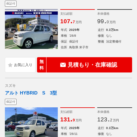
保証付
支払総額
本体価格
.
.
107
99
7
0
万円
万円
年式
2025年
走行
0.3万km
車検
'28/8
修復
なし
保証
保証付
整備
法定整備付
住所
鳥取県 米子市
無
見積もり・在庫確認
料
スズキ
アルト HYBRID S 3型
保証付
支払総額
本体価格
.
.
131
123
9
2
万円
万円
年式
2025年
走行
0.3万km
車検
'28/11
修復
なし