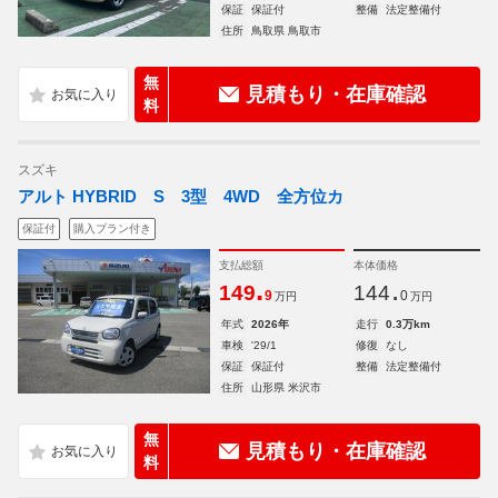
保証
保証付
整備
法定整備付
住所
鳥取県 鳥取市
無
見積もり・在庫確認
料
スズキ
アルト HYBRID S 3型 4WD 全方位カ
保証付
購入プラン付き
支払総額
本体価格
.
.
149
144
9
0
万円
万円
年式
2026年
走行
0.3万km
車検
'29/1
修復
なし
保証
保証付
整備
法定整備付
住所
山形県 米沢市
無
見積もり・在庫確認
料