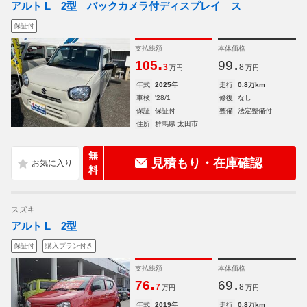
アルト L 2型 バックカメラ付ディスプレイ ス
保証付
支払総額
本体価格
.
.
105
99
3
8
万円
万円
年式
2025年
走行
0.8万km
車検
'28/1
修復
なし
保証
保証付
整備
法定整備付
住所
群馬県 太田市
無
見積もり・在庫確認
料
スズキ
アルト L 2型
保証付
購入プラン付き
支払総額
本体価格
.
.
76
69
7
8
万円
万円
年式
2019年
走行
0.8万km