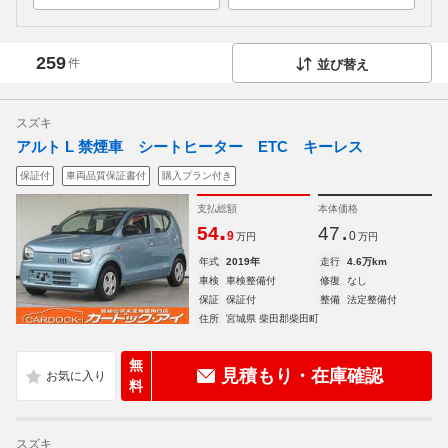
259
件
並び替え
スズキ
アルト L 禁煙車 シートヒーター ETC キーレス
保証付
車両品質保証書付
購入プラン付き
支払総額
本体価格
.
.
54
47
9
0
万円
万円
年式
2019年
走行
4.6万km
車検
車検整備付
修復
なし
保証
保証付
整備
法定整備付
住所
宮城県 柴田郡柴田町
無
見積もり・在庫確認
料
スズキ