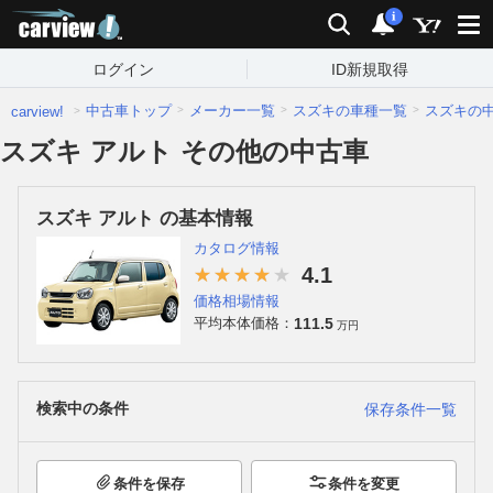
carview!
検索
通知
i
ログイン
ID新規取得
中古車トップ
メーカー一覧
スズキの車種一覧
スズキの
carview!
スズキ アルト その他の中古車
スズキ アルト の基本情報
カタログ情報
4.1
価格相場情報
111.5
平均本体価格：
万円
検索中の条件
保存条件一覧
条件を保存
条件を変更