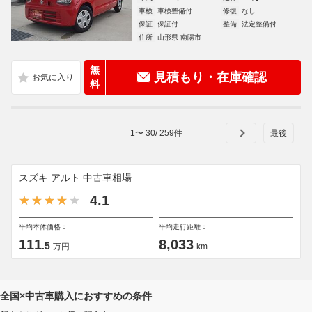
車検
車検整備付
修復
なし
保証
保証付
整備
法定整備付
住所
山形県 南陽市
無
見積もり・在庫確認
料
1
〜
30
/
259
件
スズキ アルト 中古車相場
4.1
平均本体価格：
平均走行距離：
111
8,033
.5
万円
km
全国×中古車購入におすすめの条件