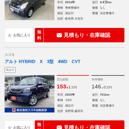
年式
2014年
走行
4.8万km
車検
車検整備付
修復
なし
保証
保証付
整備
法定整備付
住所
岐阜県 大垣市
無
見積もり・在庫確認
料
スズキ
アルト HYBRID X 3型 4WD CVT
保証付
支払総額
本体価格
.
.
153
146
1
0
万円
万円
年式
2025年
走行
701km
車検
'28/8
修復
なし
保証
保証付
整備
法定整備付
住所
長野県 飯田市
無
見積もり・在庫確認