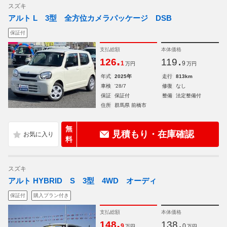
スズキ
アルト L 3型 全方位カメラパッケージ DSB
保証付
支払総額
本体価格
.
.
126
119
1
9
万円
万円
年式
2025年
走行
813km
車検
'28/7
修復
なし
保証
保証付
整備
法定整備付
住所
群馬県 前橋市
無
見積もり・在庫確認
料
スズキ
アルト HYBRID S 3型 4WD オーディ
保証付
購入プラン付き
支払総額
本体価格
.
.
148
138
9
0
万円
万円