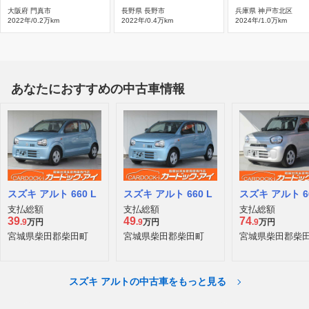
大阪府 門真市
長野県 長野市
兵庫県 神戸市北区
2022年/0.2万km
2022年/0.4万km
2024年/1.0万km
あなたにおすすめの中古車情報
スズキ アルト 660 L
スズキ アルト 660 L
スズキ アルト 66
支払総額
支払総額
支払総額
39
49
74
.9
万円
.9
万円
.9
万円
宮城県柴田郡柴田町
宮城県柴田郡柴田町
宮城県柴田郡柴
スズキ アルトの中古車をもっと見る