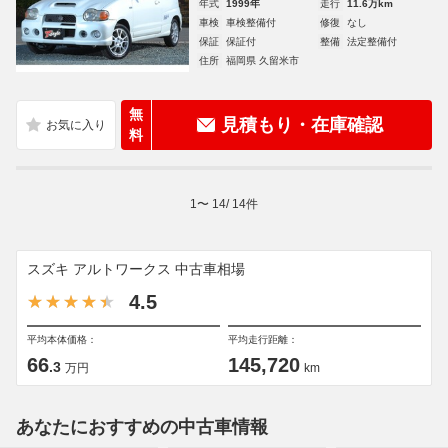
年式
1999年
走行
11.6万km
車検
車検整備付
修復
なし
保証
保証付
整備
法定整備付
住所
福岡県 久留米市
無
見積もり・在庫確認
料
1
〜
14
/
14
件
スズキ アルトワークス 中古車相場
4.5
平均本体価格：
平均走行距離：
66
145,720
.3
万円
km
あなたにおすすめの中古車情報