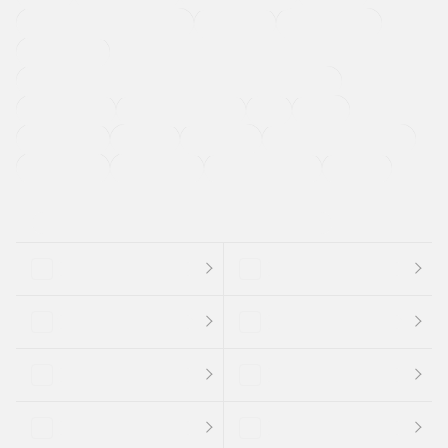
メーカー系販売店取り扱い車
修復歴無し
アルミホイール
寒冷地仕様車
過給機設定モデル（ターボ・スーパーチャージャーなど)
ETC
CDプレーヤー
カーナビゲーション
禁煙車
法定整備付き
保証付き
エアバッグ
ディスチャージドランプ
支払総顔あり
クーポンあり
車両品質評価書付
新着車両