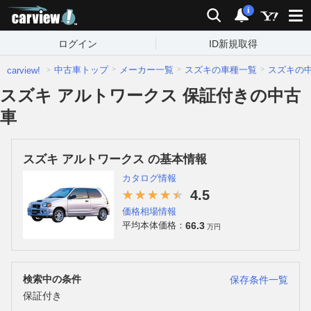
carview!
検索
通知
i
ログイン
ID新規取得
中古車トップ
メーカー一覧
スズキの車種一覧
スズキの
carview!
スズキ アルトワークス 保証付きの中古
車
スズキ アルトワークス の基本情報
カタログ情報
4.5
価格相場情報
66.3
平均本体価格：
万円
検索中の条件
保存条件一覧
保証付き