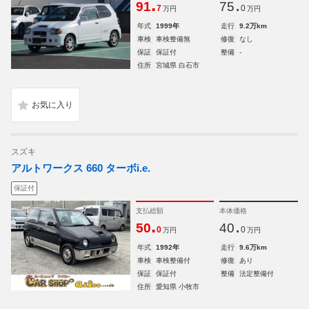
.
.
91
75
7
0
万円
万円
年式
1999年
走行
9.2万km
車検
車検整備無
修復
なし
保証
保証付
整備
-
住所
宮城県 白石市
スズキ
アルトワークス 660 ターボi.e.
保証付
支払総額
本体価格
.
.
50
40
0
0
万円
万円
年式
1992年
走行
9.6万km
車検
車検整備付
修復
あり
保証
保証付
整備
法定整備付
住所
愛知県 小牧市