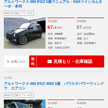
アルトワークス 660 RS/Z 5速マニュアル・K6Aツインカムタ
ーボ・本州
保証付
購入プラン付き
支払総額
本体価格
.
.
67
57
9
0
万円
万円
年式
1996年
走行
12.8万km
車検
車検整備付
修復
あり
保証
保証付
整備
法定整備付
住所
北海道 石狩市
無
見積もり・在庫確認
料
スズキ
アルトワークス 660 RS/Z 4WD 5速 パワステパワーウィンド
ウ エアコン
保証付
購入プラン付き
支払総額
本体価格