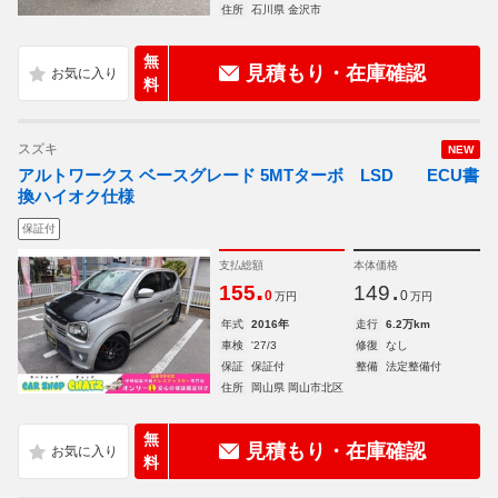
住所
石川県 金沢市
無
見積もり・在庫確認
料
スズキ
NEW
アルトワークス ベースグレード 5MTターボ LSD ECU書
換ハイオク仕様
保証付
支払総額
本体価格
.
.
155
149
0
0
万円
万円
年式
2016年
走行
6.2万km
車検
'27/3
修復
なし
保証
保証付
整備
法定整備付
住所
岡山県 岡山市北区
無
見積もり・在庫確認
料