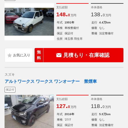
支払総額
本体価格
.
.
148
138
0
0
万円
万円
年式
1991年
走行
4.4万km
車検
車検整備付
修復
なし
保証
保証付
整備
法定整備付
住所
埼玉県 羽生市
無
見積もり・在庫確認
料
スズキ
アルトワークス ワークス ワンオーナー 禁煙車
保証付
支払総額
本体価格
.
.
127
118
0
0
万円
万円
年式
2016年
走行
5.0万km
車検
'27/7
修復
なし
保証
保証付
整備
法定整備付