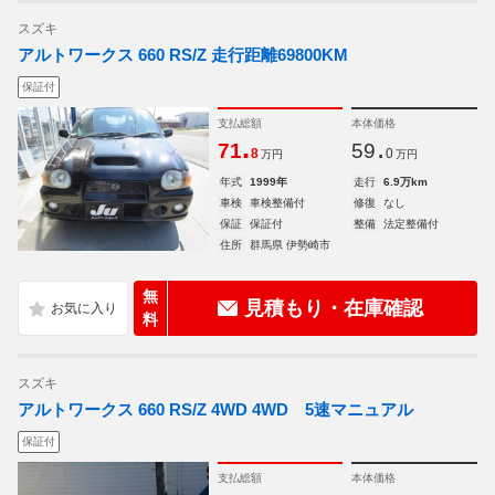
スズキ
アルトワークス 660 RS/Z 走行距離69800KM
保証付
支払総額
本体価格
.
.
71
59
8
0
万円
万円
年式
1999年
走行
6.9万km
車検
車検整備付
修復
なし
保証
保証付
整備
法定整備付
住所
群馬県 伊勢崎市
無
見積もり・在庫確認
料
スズキ
アルトワークス 660 RS/Z 4WD 4WD 5速マニュアル
保証付
支払総額
本体価格