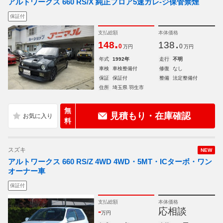
アルトワークス 660 RS/X 純正フロア5速ガレ-ジ保管禁煙
保証付
支払総額
本体価格
.
.
148
138
0
0
万円
万円
年式
1992年
走行
不明
車検
車検整備付
修復
なし
保証
保証付
整備
法定整備付
住所
埼玉県 羽生市
無
見積もり・在庫確認
料
スズキ
NEW
アルトワークス 660 RS/Z 4WD 4WD・5MT・ICターボ・ワン
オーナー車
保証付
支払総額
本体価格
-
応相談
万円