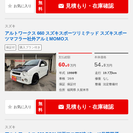
無
見積もり・在庫確認
料
スズキ
アルトワークス 660 スズキスポーツリミテッド スズキスポー
ツマフラー社外アルミMOMOス
保証付
購入プラン付き
支払総額
本体価格
.
.
60
54
0
8
万円
万円
年式
1998年
走行
19.7万km
車検
'26/9
修復
なし
保証
保証付
整備
法定整備付
住所
福岡県 久留米市
無
見積もり・在庫確認
料
スズキ