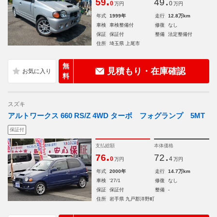
.
.
59
49
0
0
万円
万円
年式
1999年
走行
12.8万km
車検
車検整備付
修復
なし
保証
保証付
整備
法定整備付
住所
埼玉県 上尾市
無
見積もり・在庫確認
料
スズキ
アルトワークス 660 RS/Z 4WD ターボ フォグランプ 5MT
保証付
支払総額
本体価格
.
.
76
72
0
4
万円
万円
年式
2000年
走行
14.7万km
車検
'27/1
修復
なし
保証
保証付
整備
-
住所
岩手県 九戸郡洋野町