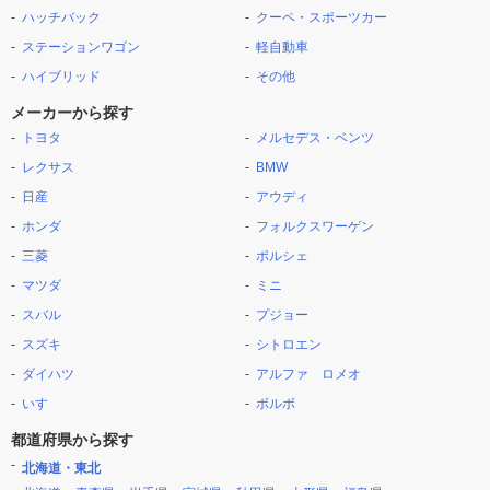
ハッチバック
クーペ・スポーツカー
ステーションワゴン
軽自動車
ハイブリッド
その他
メーカーから探す
トヨタ
メルセデス・ベンツ
レクサス
BMW
日産
アウディ
ホンダ
フォルクスワーゲン
三菱
ポルシェ
マツダ
ミニ
スバル
プジョー
スズキ
シトロエン
ダイハツ
アルファ ロメオ
いすゞ
ボルボ
都道府県から探す
北海道・東北