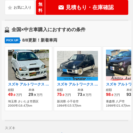
無
見積もり・在庫確認
料
全国×中古車購入におすすめの条件
8/8更新！新着車両
PICK UP
スズキ アルトワークス 660 RS/Z ターボ 2名公認貨物登録
スズキ アルトワークス 660 ターボi.e. 4WD 検9年6月/5速マニュアル/4WD/F6A/ターボ/車
総額
本体
総額
本体
総額
本体
49
29
75
73
98
93
.0
万円
.9
万円
.0
万円
.0
万円
.0
万円
.
埼玉県 さいたま市西区
新潟県 小千谷市
青森県 八戸市
2000年/16.4万km
1994年/15.5万km
1998年/21.6万km
スズキ