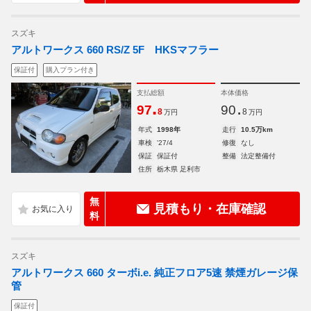
スズキ
アルトワークス 660 RS/Z 5F HKSマフラー
保証付
購入プラン付き
支払総額
本体価格
.
.
97
90
8
8
万円
万円
年式
1998年
走行
10.5万km
車検
'27/4
修復
なし
保証
保証付
整備
法定整備付
住所
栃木県 足利市
無
見積もり・在庫確認
料
スズキ
アルトワークス 660 ターボi.e. 純正フロア5速 禁煙ガレージ保
管
保証付