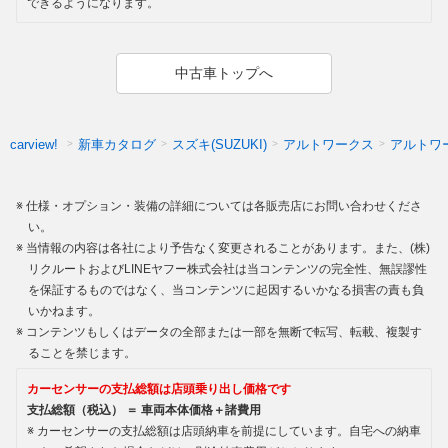
できるようになります。
中古車トップへ
新車カタログ
スズキ(SUZUKI)
アルトワークス
アルトワ
carview!
仕様・オプション・装備の詳細については各販売店にお問い合わせくださ
い。
当情報の内容は各社により予告なく変更されることがあります。また、(株)
リクルートおよびLINEヤフー株式会社は当コンテンツの完全性、無誤謬性
を保証するものではなく、当コンテンツに起因するいかなる損害の責も負
いかねます。
コンテンツもしくはデータの全部または一部を無断で転写、転載、複製す
ることを禁じます。
カーセンサーの支払総額は店頭乗り出し価格です
支払総額（税込） ＝ 車両本体価格＋諸費用
カーセンサーの支払総額は店頭納車を前提にしています。自宅への納車