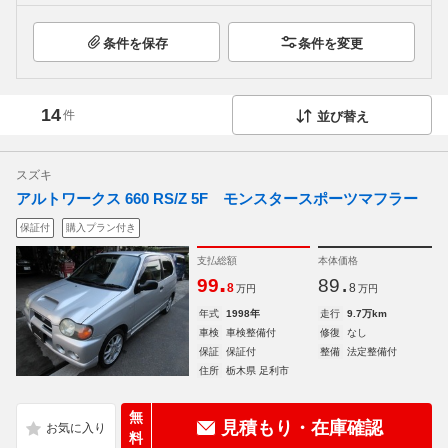
条件を保存
条件を変更
14
件
並び替え
スズキ
アルトワークス 660 RS/Z 5F モンスタースポーツマフラー
保証付
購入プラン付き
支払総額
本体価格
.
.
99
89
8
8
万円
万円
年式
1998年
走行
9.7万km
車検
車検整備付
修復
なし
保証
保証付
整備
法定整備付
住所
栃木県 足利市
無
見積もり・在庫確認
料