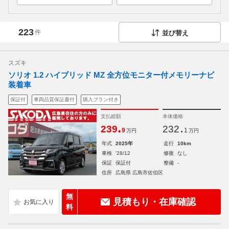
223
件
並び替え
スズキ
ソリオ 1.2 ハイブリッド MZ 全方位モニター付メモリーナビ
装着車
保証付
車両品質保証書付
購入プラン付き
支払総額
本体価格
.
.
239
232
9
1
万円
万円
年式
2025年
走行
10km
車検
'28/12
修復
なし
保証
保証付
整備
-
住所
広島県 広島市佐伯区
無
見積もり・在庫確認
料