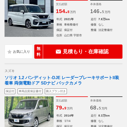
支払総額
本体価格
.
.
154
146
8
5
万円
万円
年式
2021年
走行
7.8万km
車検
車検整備付
修復
なし
保証
保証付
整備
法定整備付
住所
山口県 宇部市
無
見積もり・在庫確認
料
スズキ
ソリオ 1.2 バンディット-DJE レーダーブレーキサポートII装
着車 両側電動ドア SDナビ バックカメラ
保証付
車両品質保証書付
購入プラン付き
支払総額
本体価格
.
.
79
68
9
5
万円
万円
年式
2014年
走行
8.3万km
車検
'27/4
修復
なし
保証
保証付
整備
法定整備付