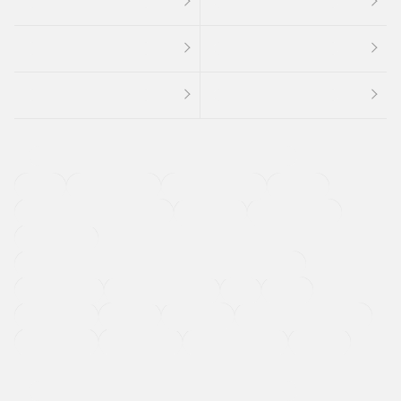
４ＷＤ
定期点検記録簿
ワンオーナーカー
福祉車両
メーカー系販売店取り扱い車
修復歴無し
アルミホイール
寒冷地仕様車
過給機設定モデル（ターボ・スーパーチャージャーなど)
ETC
CDプレーヤー
カーナビゲーション
禁煙車
法定整備付き
保証付き
エアバッグ
ディスチャージドランプ
支払総顔あり
クーポンあり
車両品質評価書付
新着車両