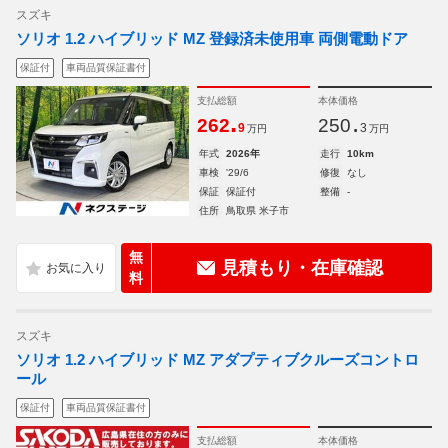
スズキ
ソリオ 1.2 ハイブリッド MZ 登録済未使用車 両側電動ドア
保証付
車両品質保証書付
支払総額
本体価格
.
.
262
250
9
3
万円
万円
年式
2026年
走行
10km
車検
'29/6
修復
なし
保証
保証付
整備
-
住所
鳥取県 米子市
無
見積もり・在庫確認
料
スズキ
ソリオ 1.2 ハイブリッド MZ アダプティブクルーズコントロ
ール
保証付
車両品質保証書付
支払総額
本体価格