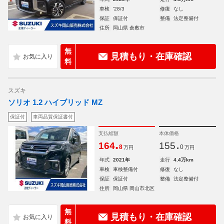
車検
'28/3
修復
なし
保証
保証付
整備
法定整備付
住所
岡山県 倉敷市
無
見積もり・在庫確認
料
スズキ
ソリオ 1.2 ハイブリッド MZ
保証付
車両品質保証書付
支払総額
本体価格
.
.
164
155
8
0
万円
万円
年式
2021年
走行
4.4万km
車検
車検整備付
修復
なし
保証
保証付
整備
法定整備付
住所
岡山県 岡山市北区
無
見積もり・在庫確認
料