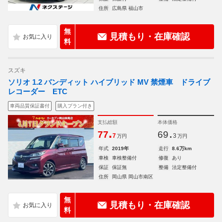
住所
広島県 福山市
無
見積もり・在庫確認
料
スズキ
ソリオ 1.2 バンディット ハイブリッド MV 禁煙車 ドライブ
レコーダー ETC
車両品質保証書付
購入プラン付き
支払総額
本体価格
.
.
77
69
7
3
万円
万円
年式
2019年
走行
8.6万km
車検
車検整備付
修復
あり
保証
保証無
整備
法定整備付
住所
岡山県 岡山市南区
無
見積もり・在庫確認
料