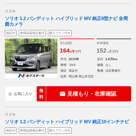
スズキ
ソリオ 1.2 バンディット ハイブリッド MV 純正8型ナビ 全周
囲カメラ
保証付
車両品質保証書付
購入プラン付き
支払総額
本体価格
.
.
164
152
9
9
万円
万円
年式
2019年
走行
2.8万km
車検
'28/4
修復
なし
保証
保証付
整備
法定整備付
住所
岡山県 岡山市北区
無
見積もり・在庫確認
料
スズキ
ソリオ 1.2 バンディット ハイブリッド MV 純正10インチナビ
保証付
車両品質保証書付
購入プラン付き