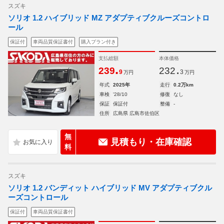
スズキ
ソリオ 1.2 ハイブリッド MZ アダプティブクルーズコントロ
ール
保証付
車両品質保証書付
購入プラン付き
支払総額
本体価格
.
.
239
232
9
3
万円
万円
年式
2025年
走行
0.2万km
車検
'28/10
修復
なし
保証
保証付
整備
-
住所
広島県 広島市佐伯区
無
見積もり・在庫確認
料
スズキ
ソリオ 1.2 バンディット ハイブリッド MV アダプティブクル
ーズコントロール
保証付
車両品質保証書付