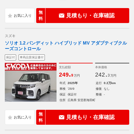
無
見積もり・在庫確認
料
スズキ
ソリオ 1.2 バンディット ハイブリッド MV アダプティブクル
ーズコントロール
保証付
車両品質保証書付
支払総額
本体価格
.
.
249
242
9
3
万円
万円
年式
2025年
走行
0.2万km
車検
'28/9
修復
なし
保証
保証付
整備
-
住所
広島県 安芸郡海田町
無
見積もり・在庫確認
料