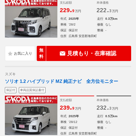
支払総額
本体価格
.
.
229
222
9
3
万円
万円
年式
2025年
走行
0.3万km
車検
'28/2
修復
なし
保証
保証付
整備
-
住所
広島県 安芸郡海田町
無
見積もり・在庫確認
料
スズキ
ソリオ 1.2 ハイブリッド MZ 純正ナビ 全方位モニター
保証付
車両品質保証書付
支払総額
本体価格
.
.
239
232
9
3
万円
万円
年式
2025年
走行
0.5万km
車検
'28/12
修復
なし
保証
保証付
整備
-
住所
広島県 安芸郡海田町