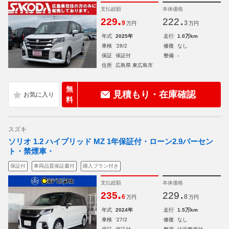
支払総額
本体価格
.
.
229
222
9
3
万円
万円
年式
2025年
走行
1.0万km
車検
'28/2
修復
なし
保証
保証付
整備
-
住所
広島県 東広島市
無
見積もり・在庫確認
料
スズキ
ソリオ 1.2 ハイブリッド MZ 1年保証付・ローン2.9パーセン
ト・禁煙車・
保証付
車両品質保証書付
購入プラン付き
支払総額
本体価格
.
.
235
229
6
8
万円
万円
年式
2024年
走行
1.5万km
車検
'27/2
修復
なし