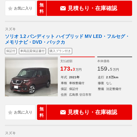
無
見積もり・在庫確認
料
スズキ
ソリオ 1.2 バンディット ハイブリッド MV LED・フルセグ・
メモリナビ・DVD・バックカ
保証付
車両品質保証書付
購入プラン付き
支払総額
本体価格
.
.
173
159
3
5
万円
万円
年式
2021年
走行
2.9万km
車検
車検整備付
修復
なし
保証
保証付
整備
法定整備付
住所
広島県 廿日市市
無
見積もり・在庫確認
料
スズキ