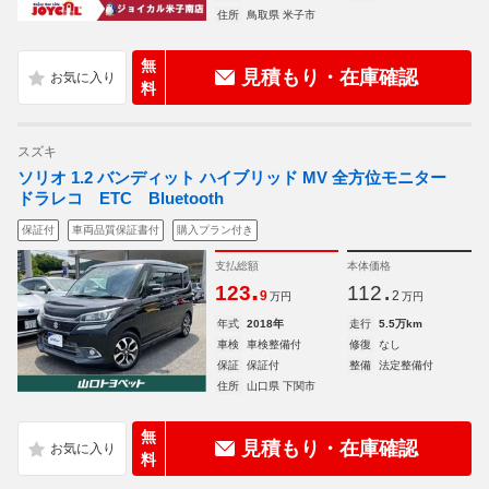
住所
鳥取県 米子市
無
見積もり・在庫確認
料
スズキ
ソリオ 1.2 バンディット ハイブリッド MV 全方位モニター
ドラレコ ETC Bluetooth
保証付
車両品質保証書付
購入プラン付き
支払総額
本体価格
.
.
123
112
9
2
万円
万円
年式
2018年
走行
5.5万km
車検
車検整備付
修復
なし
保証
保証付
整備
法定整備付
住所
山口県 下関市
無
見積もり・在庫確認
料