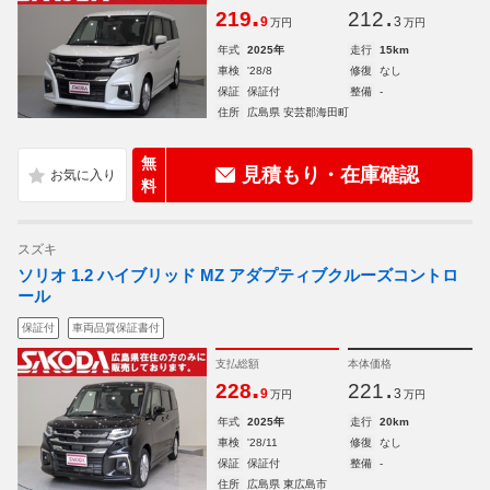
.
.
219
212
9
3
万円
万円
年式
2025年
走行
15km
車検
'28/8
修復
なし
保証
保証付
整備
-
住所
広島県 安芸郡海田町
無
見積もり・在庫確認
料
スズキ
ソリオ 1.2 ハイブリッド MZ アダプティブクルーズコントロ
ール
保証付
車両品質保証書付
支払総額
本体価格
.
.
228
221
9
3
万円
万円
年式
2025年
走行
20km
車検
'28/11
修復
なし
保証
保証付
整備
-
住所
広島県 東広島市