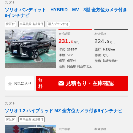
スズキ
ソリオ バンディット HYBRID MV 3型 全方位カメラ付き
9インチナビ
保証付
車両品質保証書付
購入プラン付き
支払総額
本体価格
.
.
231
224
4
0
万円
万円
年式
2025年
走行
0.9万km
車検
'28/1
修復
なし
保証
保証付
整備
法定整備付
住所
岡山県 岡山市北区
無
見積もり・在庫確認
料
スズキ
ソリオ 1.2 ハイブリッド MZ 全方位カメラ付き9インチナビ
保証付
車両品質保証書付
支払総額
本体価格