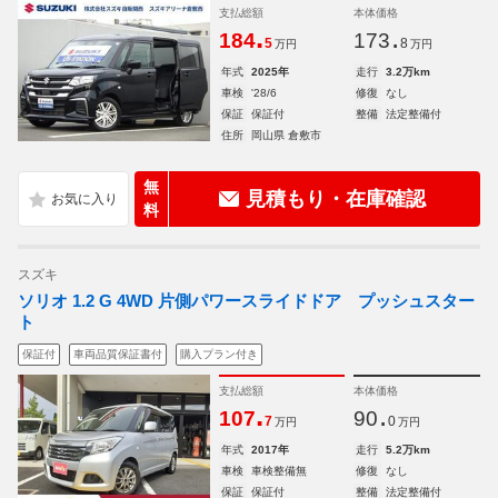
支払総額
本体価格
.
.
184
173
5
8
万円
万円
年式
2025年
走行
3.2万km
車検
'28/6
修復
なし
保証
保証付
整備
法定整備付
住所
岡山県 倉敷市
無
見積もり・在庫確認
料
スズキ
ソリオ 1.2 G 4WD 片側パワースライドドア プッシュスター
ト
保証付
車両品質保証書付
購入プラン付き
支払総額
本体価格
.
.
107
90
7
0
万円
万円
年式
2017年
走行
5.2万km
車検
車検整備無
修復
なし
保証
保証付
整備
法定整備付