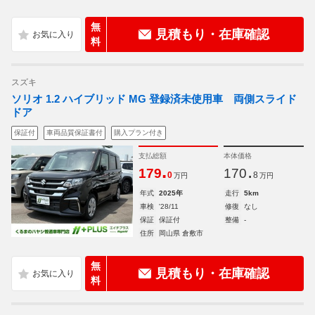
無
見積もり・在庫確認
料
スズキ
ソリオ 1.2 ハイブリッド MG 登録済未使用車 両側スライド
ドア
保証付
車両品質保証書付
購入プラン付き
支払総額
本体価格
.
.
179
170
0
8
万円
万円
年式
2025年
走行
5km
車検
'28/11
修復
なし
保証
保証付
整備
-
住所
岡山県 倉敷市
無
見積もり・在庫確認
料