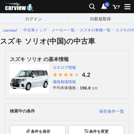
carview!
検索
通知
i
ログイン
ID新規取得
中古車トップ
メーカー一覧
スズキの車種一覧
スズキの
carview!
スズキ ソリオ(中国)の中古車
スズキ ソリオ の基本情報
カタログ情報
4.2
価格相場情報
196.8
平均本体価格：
万円
検索中の条件
保存条件一覧
条件を保存
条件を変更