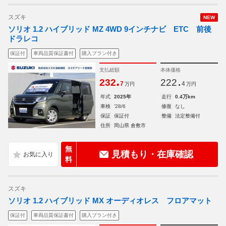
スズキ
NEW
ソリオ 1.2 ハイブリッド MZ 4WD 9インチナビ ETC 前後
ドラレコ
保証付
車両品質保証書付
購入プラン付き
支払総額
本体価格
.
.
232
222
7
4
万円
万円
年式
2025年
走行
0.4万km
車検
'28/6
修復
なし
保証
保証付
整備
法定整備付
住所
岡山県 倉敷市
無
見積もり・在庫確認
料
スズキ
ソリオ 1.2 ハイブリッド MX オーディオレス フロアマット
保証付
車両品質保証書付
購入プラン付き