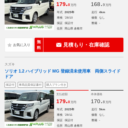
.
.
179
168
0
9
万円
万円
年式
2025年
走行
4km
車検
'28/10
修復
なし
保証
保証付
整備
-
住所
岡山県 倉敷市
無
見積もり・在庫確認
料
スズキ
ソリオ 1.2 ハイブリッド MG 登録済未使用車 両側スライド
ドア
保証付
車両品質保証書付
購入プラン付き
支払総額
本体価格
.
.
179
170
0
8
万円
万円
年式
2025年
走行
5km
車検
'28/11
修復
なし
保証
保証付
整備
-
住所
岡山県 倉敷市