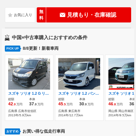
無
見積もり・在庫確認
料
中国×中古車購入におすすめの条件
8/8更新！新着車両
PICK UP
スズキ ソリオ 1.2 G リミテッド 新品タイヤ4本・新品バッテリー・フルセグT
スズキ ソリオ 1.2 バンディット-DJE ナビ フリップダウンモニター バックカメラ
総額
本体
総額
本体
総額
本体
42
37
45
30
46
36
.0
万円
.0
万円
.5
万円
.0
万円
.8
万円
.
広島県 広島市佐伯区
広島県 東広島市
岡山県 岡山市南区
2013年/5.9万km
2014年/12.7万km
2014年/9.5万km
お買い得な低走行車両
おすすめ