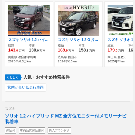
スズキ ソリオ 1.2 ハイブリッド MG デュアルブレーキサポート2 ETC
スズキ ソリオ 1.2 G 片側電動スライド キーレス
総額
本体
総額
本体
総額
本体
143
130
169
158
179
16
.0
万円
.0
万円
.9
万円
.8
万円
.0
万円
岡山県 都窪郡早島町
広島県 福山市
岡山県 倉敷市
2025年/0.3万km
2024年/15km
2025年/4km
人気・おすすめ検索条件
くわしく!
状態が良い低走行車両
スズキ
ソリオ 1.2 ハイブリッド MZ 全方位モニター付メモリーナビ
装着車
保証付
車両品質保証書付
購入プラン付き