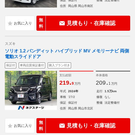
保証
保証付
整備
法定整備付
住所
岡山県 岡山市南区
無
見積もり・在庫確認
料
スズキ
ソリオ 1.2 バンディット ハイブリッド MV メモリーナビ 両側
電動スライドドア
保証付
車両品質保証書付
購入プラン付き
支払総額
本体価格
.
.
219
209
9
1
万円
万円
年式
2024年
走行
1.5万km
車検
'27/2
修復
なし
保証
保証付
整備
法定整備付
住所
岡山県 岡山市北区
無
見積もり・在庫確認
料