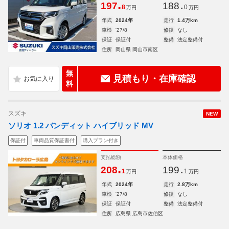
.
.
197
188
8
0
万円
万円
年式
2024年
走行
1.4万km
車検
'27/8
修復
なし
保証
保証付
整備
法定整備付
住所
岡山県 岡山市南区
無
見積もり・在庫確認
料
スズキ
NEW
ソリオ 1.2 バンディット ハイブリッド MV
保証付
車両品質保証書付
購入プラン付き
支払総額
本体価格
.
.
208
199
1
1
万円
万円
年式
2024年
走行
2.8万km
車検
'27/8
修復
なし
保証
保証付
整備
法定整備付
住所
広島県 広島市佐伯区