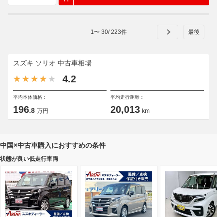
1
〜
30
/
223
件
スズキ ソリオ 中古車相場
4.2
平均本体価格：
平均走行距離：
196
20,013
.8
万円
km
中国×中古車購入におすすめの条件
状態が良い低走行車両