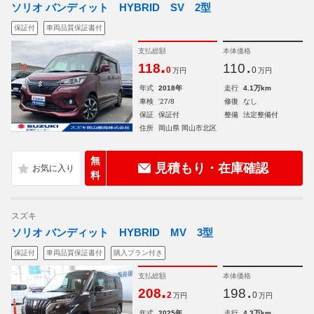
ソリオ バンディット HYBRID SV 2型
保証付
車両品質保証書付
支払総額
本体価格
.
.
118
110
0
0
万円
万円
年式
2018年
走行
4.1万km
車検
'27/8
修復
なし
保証
保証付
整備
法定整備付
住所
岡山県 岡山市北区
無
見積もり・在庫確認
料
スズキ
ソリオ バンディット HYBRID MV 3型
保証付
車両品質保証書付
購入プラン付き
支払総額
本体価格
.
.
208
198
2
0
万円
万円
年式
2025年
走行
4.3万km