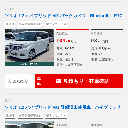
スズキ
ソリオ 1.2 ハイブリッド MX バックカメラ Bluetooth ETC
保証付
車両品質保証書付
購入プラン付き
支払総額
本体価格
.
.
104
93
0
5
万円
万円
年式
2018年
走行
8.9万km
車検
'27/9
修復
なし
保証
保証付
整備
法定整備付
住所
山口県 下関市
無
見積もり・在庫確認
料
スズキ
ソリオ 1.2 ハイブリッド MG 登録済未使用車 ハイブリッド
保証付
車両品質保証書付
購入プラン付き
支払総額
本体価格