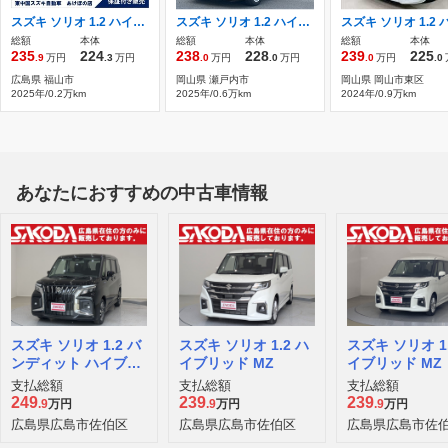
スズキ ソリオ 1.2 ハイブリッド MZ 3型 CVT FF 2WD
スズキ ソリオ 1.2 ハイブリッド MZ 禁煙車
総額
本体
総額
本体
総額
本体
235
224
238
228
239
225
.9
万円
.3
万円
.0
万円
.0
万円
.0
万円
.0
広島県 福山市
岡山県 瀬戸内市
岡山県 岡山市東区
2025年/0.2万km
2025年/0.6万km
2024年/0.9万km
あなたにおすすめの中古車情報
スズキ ソリオ 1.2 バ
スズキ ソリオ 1.2 ハ
スズキ ソリオ 1.
ンディット ハイブリ
イブリッド MZ
イブリッド MZ
ッド MV
支払総額
支払総額
支払総額
249
239
239
.9
万円
.9
万円
.9
万円
広島県広島市佐伯区
広島県広島市佐伯区
広島県広島市佐