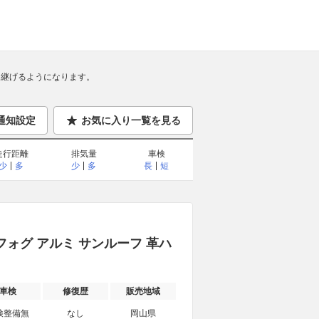
継げるようになります。
通知設定
お気に入り一覧を見る
走行距離
排気量
車検
少
多
少
多
長
短
S フォグ アルミ サンルーフ 革ハ
車検
修復歴
販売地域
検整備無
なし
岡山県