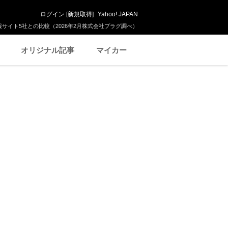
ログイン
[
新規取得
]
Yahoo! JAPAN
サイト5社との比較（2026年2月株式会社プラグ調べ）
オリジナル記事
マイカー