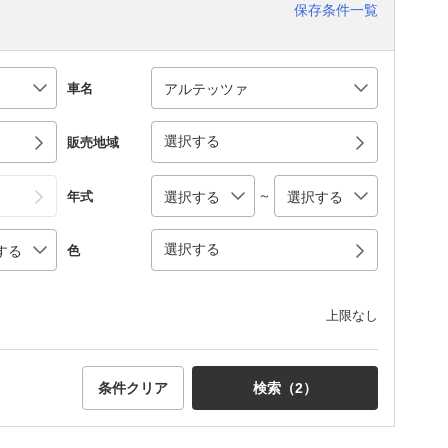
保存条件一覧
車名
選択する
販売地域
～
年式
選択する
色
上限なし
条件クリア
検索（
2
）