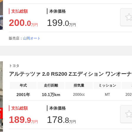
支払総額
本体価格
200
199
.0
.0
万円
万円
販売店：
山岡オート
トヨタ
アルテッツァ 2.0 RS200 Zエディション ワンオーナー
年式
走行距離
排気量
ミッション
2001年
10.1万km
2000cc
MT
20
支払総額
本体価格
189
178
.9
.8
万円
万円