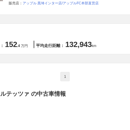
販売店：
アップル 黒埼インター店/アップルFC本部直営店
152
132,943
：
平均走行距離：
.4
万円
km
1
アルテッツァ の中古車情報