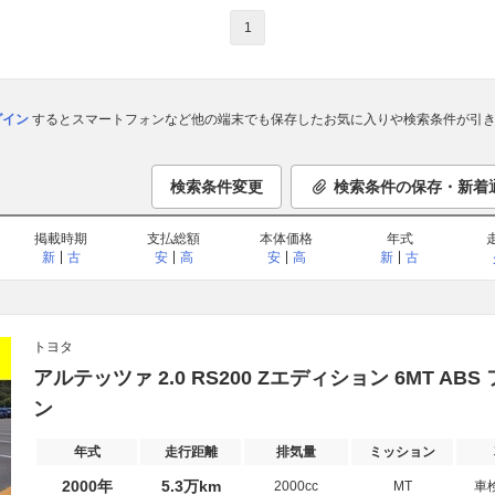
1
ログイン
するとスマートフォンなど他の端末でも保存したお気に入りや検索条件が引き
検索条件変更
検索条件の保存・新着
掲載時期
支払総額
本体価格
年式
新
古
安
高
安
高
新
古
トヨタ
アルテッツァ 2.0 RS200 Zエディション 6MT AB
ン
年式
走行距離
排気量
ミッション
2000年
5.3万km
2000cc
MT
車