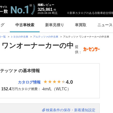
掲載レビュー
325,861
件
時点
※新車カタログのある自動車総合情報
2026.08.06
ログ
中古車検索
新車見積り
車買取
ニュース
種一覧
トヨタの中古車
アルテッツァの中古車
アルテッツァ ワンオーナーカーの中古車
 ワンオーナーカーの中
提
供：
ルテッツァ の基本情報
4.0
カタログ情報
152.4
-
km/L（WLTC）
：
万円
カタログ燃費：
検索条件の保存・新着通知設定