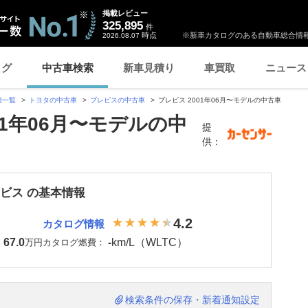
掲載レビュー
325,895
件
時点
※新車カタログのある自動車総合情報
2026.08.07
ログ
中古車検索
新車見積り
車買取
ニュース
種一覧
トヨタの中古車
ブレビスの中古車
ブレビス 2001年06月〜モデルの中古車
01年06月〜モデルの中
提
供：
レビス の基本情報
4.2
カタログ情報
67.0
-
km/L（WLTC）
：
万円
カタログ燃費：
検索条件の保存・新着通知設定