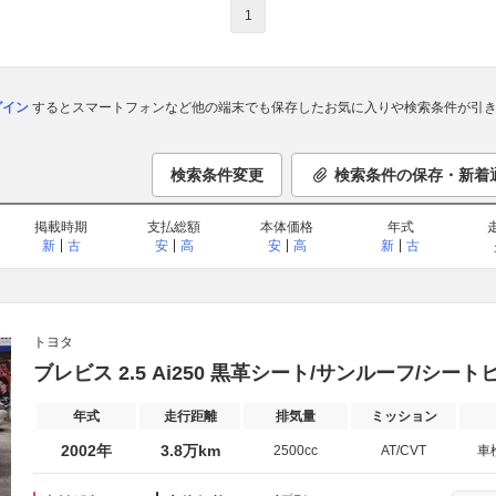
1
ログイン
するとスマートフォンなど他の端末でも保存したお気に入りや検索条件が引き
検索条件変更
検索条件の保存・新着
掲載時期
支払総額
本体価格
年式
新
古
安
高
安
高
新
古
トヨタ
ブレビス 2.5 Ai250 黒革シート/サンルーフ/シー
年式
走行距離
排気量
ミッション
2002年
3.8万km
2500cc
AT/CVT
車