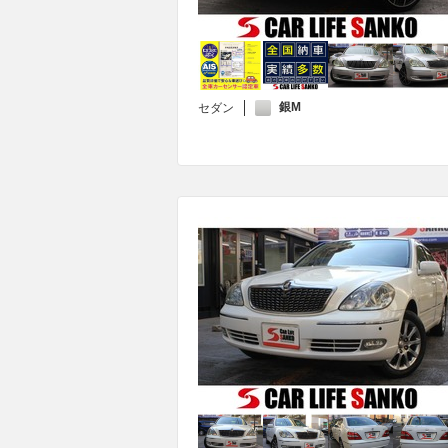
銀M
セダン