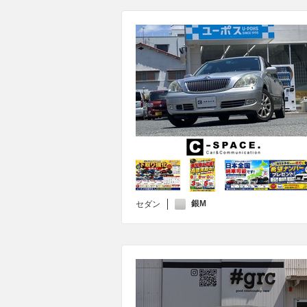
銀M
セダン