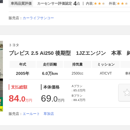
4
車両品質評価
カーセンサー評価認定
点
内装:
外装:
販売店：
カーライフサンコー
トヨタ
ブレビス 2.5 Ai250 後期型 1JZエンジン 本革
年式
走行距離
排気量
ミッション
2005年
6.0万km
2500cc
AT/CVT
車
Aプラン
支払総額
本体価格
: 85.0万円
84
69
Bプラン
.0
.0
万円
万円
: 89.4万円
販売店：
エールート 草加店