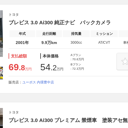
トヨタ
ブレビス 3.0 Ai300 純正ナビ バックカメラ
年式
走行距離
排気量
ミッション
2001年
9.9万km
3000cc
AT/CVT
車
Aプラン
支払総額
本体価格
: 70.6万円
69
54
Bプラン
.8
.2
万円
万円
: 72.3万円
販売店：
ユーポス 内環豊中店
トヨタ
ブレビス 3.0 Ai300 プレミアム 禁煙車 塗装ア