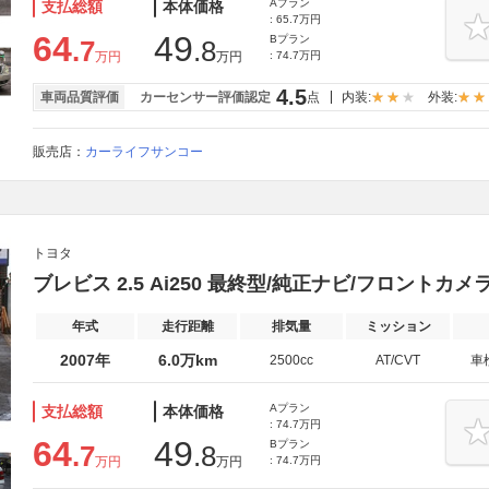
Aプラン
支払総額
本体価格
: 65.7万円
64
49
Bプラン
.7
.8
万円
万円
: 74.7万円
4.5
車両品質評価
カーセンサー評価認定
点
内装:
外装:
販売店：
カーライフサンコー
トヨタ
ブレビス 2.5 Ai250 最終型/純正ナビ/フロントカメ
年式
走行距離
排気量
ミッション
2007年
6.0万km
2500cc
AT/CVT
車
Aプラン
支払総額
本体価格
: 74.7万円
64
49
Bプラン
.7
.8
万円
万円
: 74.7万円