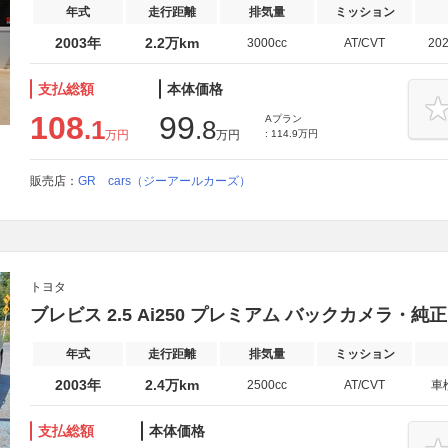
年式
走行距離
排気量
ミッション
2003年
2.2万km
3000cc
AT/CVT
20
支払総額
本体価格
108
99
Aプラン
.1
.8
万円
万円
: 114.9万円
販売店：
GR cars（ジーアールカーズ）
トヨタ
ブレビス 2.5 Ai250 プレミアム バックカメラ・純
年式
走行距離
排気量
ミッション
2003年
2.4万km
2500cc
AT/CVT
車
支払総額
本体価格