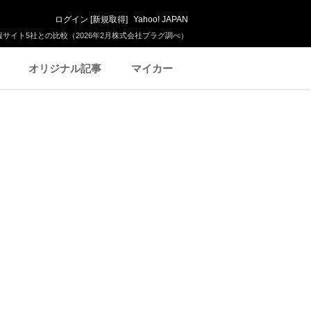
ログイン
[
新規取得
]
Yahoo! JAPAN
サイト5社との比較（2026年2月株式会社プラグ調べ）
オリジナル記事
マイカー