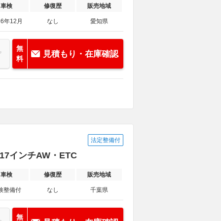
車検
修復歴
販売地域
26年12月
なし
愛知県
無
見積もり・在庫確認
料
法定整備付
正17インチAW・ETC
車検
修復歴
販売地域
検整備付
なし
千葉県
無