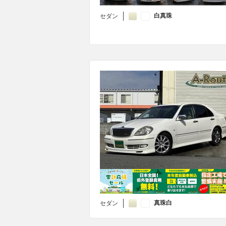
白真珠
セダン
真珠白
セダン