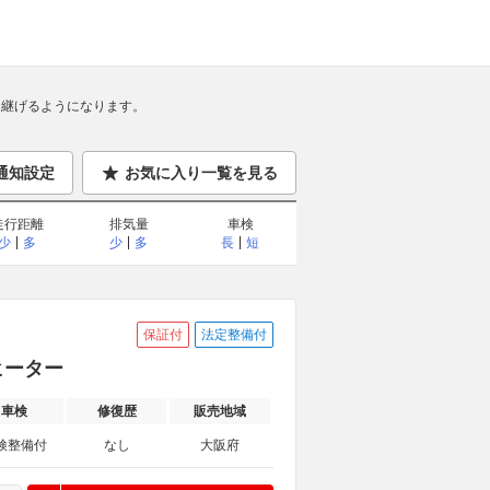
継げるようになります。
通知設定
お気に入り一覧を見る
走行距離
排気量
車検
少
多
少
多
長
短
保証付
法定整備付
トヒーター
車検
修復歴
販売地域
検整備付
なし
大阪府