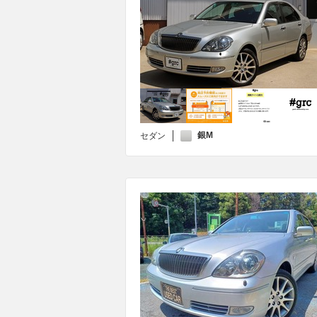
銀M
セダン