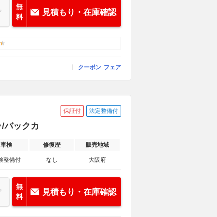
無
見積もり・在庫確認
料
クーポン
フェア
保証付
法定整備付
ラ/バックカ
車検
修復歴
販売地域
検整備付
なし
大阪府
無
見積もり・在庫確認
料