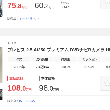
75
60
Aプラン
.8
.2
万円
万円
: 76.6万円
販売店：
オートパレット
トヨタ
ブレビス 2.5 Ai250 プレミアム DVDナビBカメラ 
年式
走行距離
排気量
ミッション
2005年
2.4万km
2500cc
AT/CVT
車
支払総額
本体価格
108
98
.0
.0
万円
万円
販売店：
iS LARGA