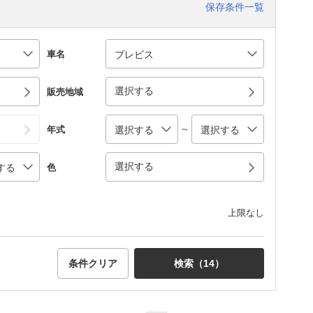
保存条件一覧
車名
選択する
販売地域
～
年式
選択する
色
上限なし
条件クリア
検索（
14
）