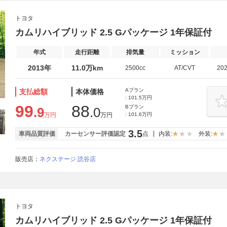
トヨタ
カムリハイブリッド 2.5 Gパッケージ 1年保証付
年式
走行距離
排気量
ミッション
2013年
11.0万km
2500cc
AT/CVT
20
Aプラン
支払総額
本体価格
: 101.5万円
99
88
Bプラン
.9
.0
万円
万円
: 101.6万円
3.5
車両品質評価
カーセンサー評価認定
点
内装:
外装:
販売店：
ネクステージ 読谷店
トヨタ
カムリハイブリッド 2.5 Gパッケージ 1年保証付