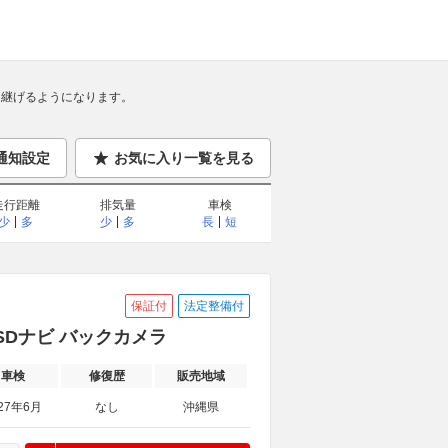
継げるようになります。
通知設定
お気に入り一覧を見る
走行距離
排気量
車検
少
多
少
多
長
短
保証付
法定整備付
正SDナビ バックカメラ
車検
修復歴
販売地域
27年6月
なし
沖縄県