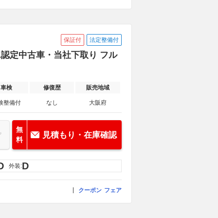
保証付
法定整備付
TA認定中古車・当社下取り フル
車検
修復歴
販売地域
検整備付
なし
大阪府
無
見積もり・在庫確認
料
D
D
外装:
クーポン
フェア