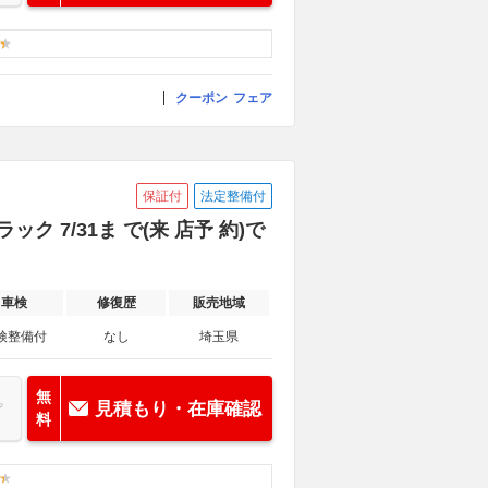
クーポン
フェア
保証付
法定整備付
ク 7/31ま で(来 店予 約)で
車検
修復歴
販売地域
検整備付
なし
埼玉県
無
見積もり・在庫確認
料