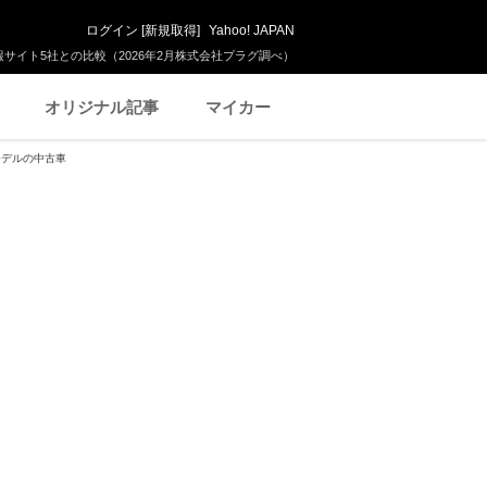
ログイン
[
新規取得
]
Yahoo! JAPAN
サイト5社との比較（2026年2月株式会社プラグ調べ）
オリジナル記事
マイカー
モデルの中古車