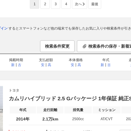
1
2
3
4
次へ
最後
ログイン
するとスマートフォンなど他の端末でも保存したお気に入りや検索条件が引き
検索条件変更
検索条件の保存・新着
掲載時期
支払総額
本体価格
年式
新
古
安
高
安
高
新
古
トヨタ
カムリハイブリッド 2.5 Gパッケージ 1年保証 純
年式
走行距離
排気量
ミッション
2014年
2.1万km
2500cc
AT/CVT
20