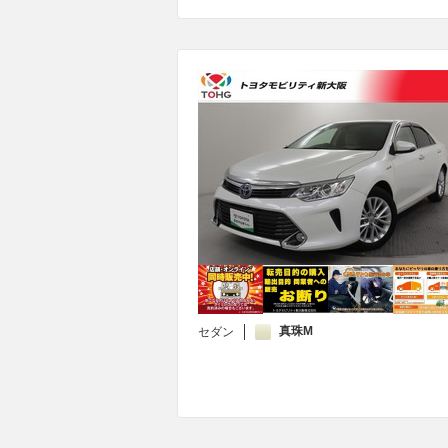
真珠M
セダン