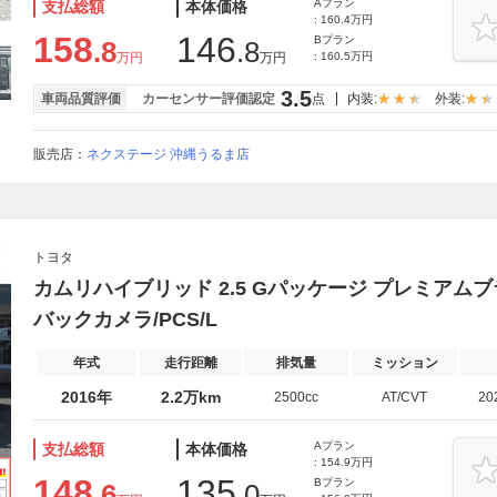
Aプラン
支払総額
本体価格
: 160.4万円
158
146
Bプラン
.8
.8
万円
万円
: 160.5万円
3.5
車両品質評価
カーセンサー評価認定
点
内装:
外装:
販売店：
ネクステージ 沖縄うるま店
トヨタ
カムリハイブリッド 2.5 Gパッケージ プレミアムブ
バックカメラ/PCS/L
年式
走行距離
排気量
ミッション
2016年
2.2万km
2500cc
AT/CVT
20
Aプラン
支払総額
本体価格
: 154.9万円
148
135
Bプラン
.6
.0