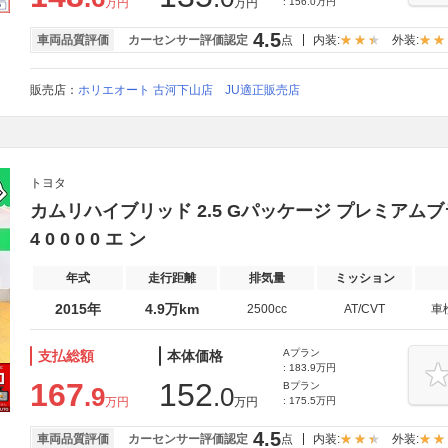
万円
万円
: 156.0万円
4.5
車両品質評価
カーセンサー評価認定
点
内装:
外装:
販売店：
ホリエオート 古河下山店 JU適正販売店
トヨタ
カムリハイブリッド 2.5 Gパッケージ プレミアムブラッ
4 0 0 0 0 エ ン
年式
走行距離
排気量
ミッション
2015年
4.9万km
2500cc
AT/CVT
車
Aプラン
支払総額
本体価格
: 183.9万円
167
152
Bプラン
.9
.0
万円
万円
: 175.5万円
4.5
車両品質評価
カーセンサー評価認定
点
内装:
外装: