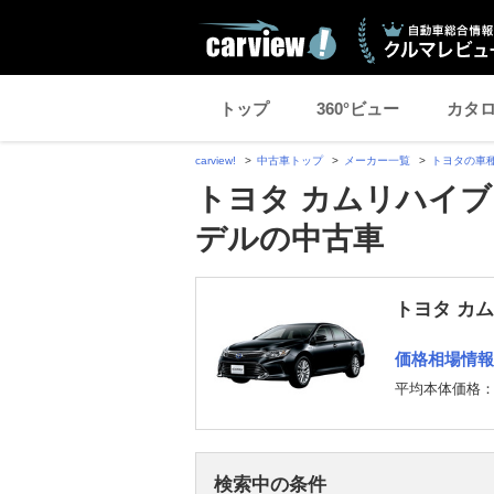
トップ
360°ビュー
カタ
carview!
中古車トップ
メーカー一覧
トヨタの車
トヨタ カムリハイブリ
デルの中古車
トヨタ カ
価格相場情報
平均本体価格
検索中の条件