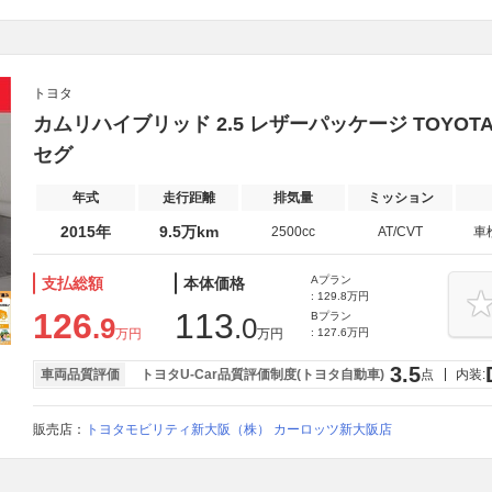
トヨタ
カムリハイブリッド 2.5 レザーパッケージ TOYO
セグ
年式
走行距離
排気量
ミッション
2015年
9.5万km
2500cc
AT/CVT
車
Aプラン
支払総額
本体価格
: 129.8万円
126
113
Bプラン
.9
.0
万円
万円
: 127.6万円
3.5
車両品質評価
トヨタU-Car品質評価制度(トヨタ自動車)
点
内装:
販売店：
トヨタモビリティ新大阪（株） カーロッツ新大阪店