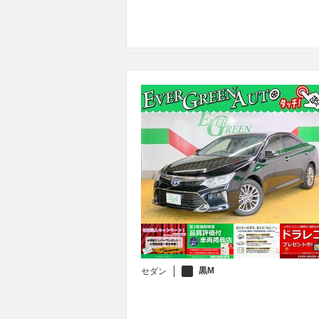
黒M
セダン