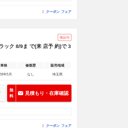
クーポン
フェア
保証付
 8/9ま で(来 店予 約)で 3
車検
修復歴
販売地域
28年5月
なし
埼玉県
無
見積もり・在庫確認
料
クーポン
フェア