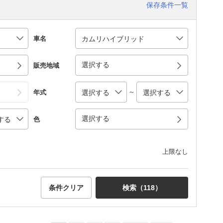
保存条件一覧
車名
選択する
販売地域
～
年式
選択する
色
上限なし
条件クリア
検索（
118
）