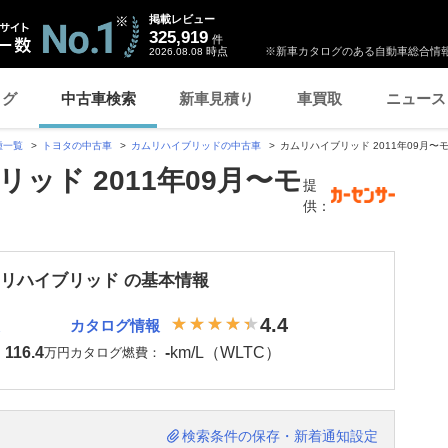
掲載レビュー
325,919
件
時点
※新車カタログのある自動車総合情報
2026.08.08
ログ
中古車検索
新車見積り
車買取
ニュース
種一覧
トヨタの中古車
カムリハイブリッドの中古車
カムリハイブリッド 2011年09月〜
ッド 2011年09月〜モ
提
供：
ムリハイブリッド の基本情報
4.4
カタログ情報
116.4
-
km/L（WLTC）
：
万円
カタログ燃費：
検索条件の保存・新着通知設定