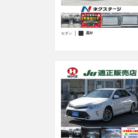
黒M
セダン