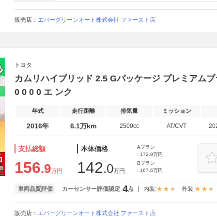
販売店：
エバーグリーンオート株式会社 ファースト店
トヨタ
カムリハイブリッド 2.5 Gパッケージ プレミアムブラック
0 0 0 0 エ ンク
年式
走行距離
排気量
ミッション
2016年
6.1万km
2500cc
AT/CVT
20
Aプラン
支払総額
本体価格
: 172.9万円
156
142
Bプラン
.9
.0
万円
万円
: 167.6万円
4
車両品質評価
カーセンサー評価認定
点
内装:
外装:
販売店：
エバーグリーンオート株式会社 ファースト店