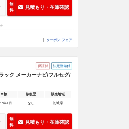
無
見積もり・在庫確認
料
クーポン
フェア
保証付
法定整備付
ラック メーカーナビ/フルセグ/
車検
修復歴
販売地域
27年1月
なし
茨城県
無
見積もり・在庫確認
料