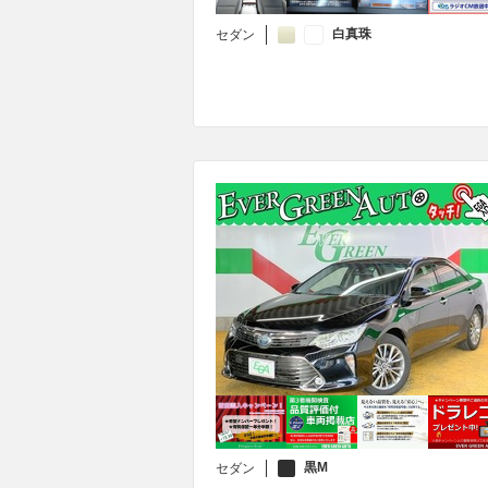
白真珠
セダン
黒M
セダン