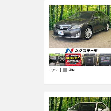
灰M
セダン