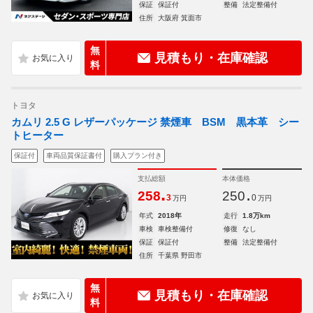
保証
保証付
整備
法定整備付
住所
大阪府 箕面市
無
見積もり・在庫確認
料
トヨタ
カムリ 2.5 G レザーパッケージ 禁煙車 BSM 黒本革 シー
トヒーター
保証付
車両品質保証書付
購入プラン付き
支払総額
本体価格
.
.
258
250
3
0
万円
万円
年式
2018年
走行
1.8万km
車検
車検整備付
修復
なし
保証
保証付
整備
法定整備付
住所
千葉県 野田市
無
見積もり・在庫確認
料