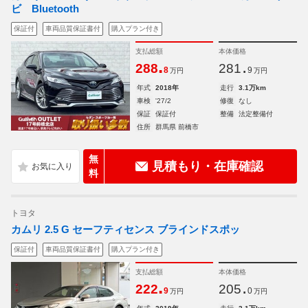
ビ Bluetooth
保証付
車両品質保証書付
購入プラン付き
支払総額
本体価格
.
.
288
281
8
9
万円
万円
年式
2018年
走行
3.1万km
車検
'27/2
修復
なし
保証
保証付
整備
法定整備付
住所
群馬県 前橋市
無
見積もり・在庫確認
料
トヨタ
カムリ 2.5 G セーフティセンス ブラインドスポッ
保証付
車両品質保証書付
購入プラン付き
支払総額
本体価格
.
.
222
205
9
0
万円
万円