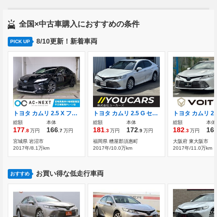
全国×中古車購入におすすめの条件
8/10更新！新着車両
PICK UP
トヨタ カムリ 2.5 X フルモデリスタエアロ アダプティブクルー
トヨタ カムリ 2.5 G セーフティセンスP Tコネクトナビ BSM
総額
本体
総額
本体
総額
本体
177
166
181
172
182
16
.8
万円
.7
万円
.3
万円
.9
万円
.3
万円
宮城県 岩沼市
福岡県 糟屋郡須惠町
大阪府 東大阪市
2017年/8.1万km
2017年/10.0万km
2017年/11.0万km
お買い得な低走行車両
おすすめ