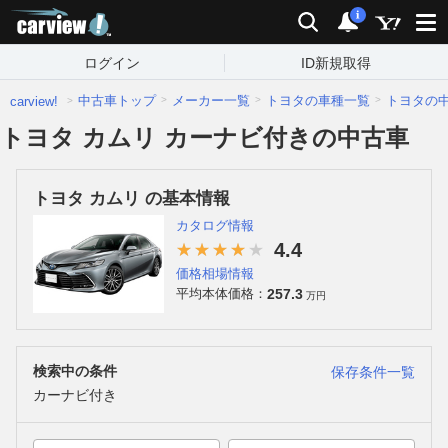
carview!
検索
通知
i
ログイン
ID新規取得
中古車トップ
メーカー一覧
トヨタの車種一覧
トヨタの
carview!
トヨタ カムリ カーナビ付きの中古車
トヨタ カムリ の基本情報
カタログ情報
4.4
価格相場情報
257.3
平均本体価格：
万円
検索中の条件
保存条件一覧
カーナビ付き