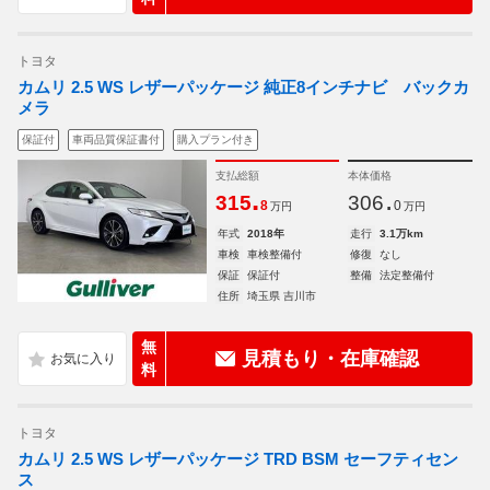
トヨタ
カムリ 2.5 WS レザーパッケージ 純正8インチナビ バックカ
メラ
保証付
車両品質保証書付
購入プラン付き
支払総額
本体価格
.
.
315
306
8
0
万円
万円
年式
2018年
走行
3.1万km
車検
車検整備付
修復
なし
保証
保証付
整備
法定整備付
住所
埼玉県 吉川市
無
見積もり・在庫確認
料
トヨタ
カムリ 2.5 WS レザーパッケージ TRD BSM セーフティセン
ス