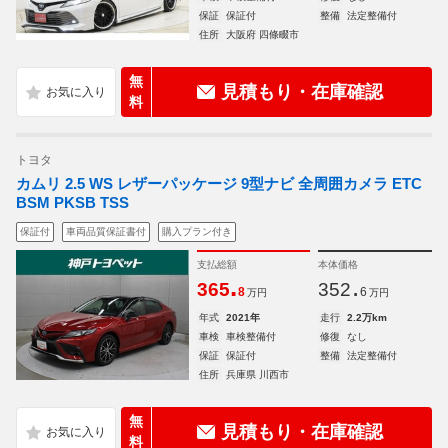
保証
保証付
整備
法定整備付
住所
大阪府 四條畷市
無
見積もり・在庫確認
料
トヨタ
カムリ 2.5 WS レザーパッケージ 9型ナビ 全周囲カメラ ETC
BSM PKSB TSS
保証付
車両品質保証書付
購入プラン付き
支払総額
本体価格
.
.
365
352
8
6
万円
万円
年式
2021年
走行
2.2万km
車検
車検整備付
修復
なし
保証
保証付
整備
法定整備付
住所
兵庫県 川西市
無
見積もり・在庫確認
料