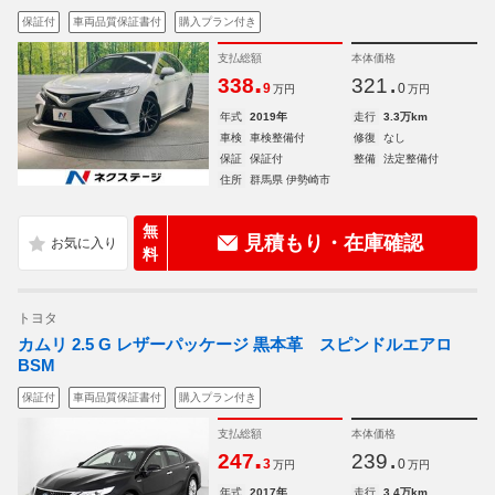
保証付
車両品質保証書付
購入プラン付き
支払総額
本体価格
.
.
338
321
9
0
万円
万円
年式
2019年
走行
3.3万km
車検
車検整備付
修復
なし
保証
保証付
整備
法定整備付
住所
群馬県 伊勢崎市
無
見積もり・在庫確認
料
トヨタ
カムリ 2.5 G レザーパッケージ 黒本革 スピンドルエアロ
BSM
保証付
車両品質保証書付
購入プラン付き
支払総額
本体価格
.
.
247
239
3
0
万円
万円
年式
2017年
走行
3.4万km