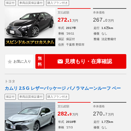
保証付
車両品質保証書付
購入プラン付き
支払総額
本体価格
.
.
272
267
1
0
万円
万円
年式
2017年
走行
1.6万km
車検
'26/11
修復
なし
保証
保証付
整備
法定整備付
住所
千葉県 野田市
無
見積もり・在庫確認
料
トヨタ
カムリ 2.5 G レザーパッケージ パノラマムーンルーフ ベー
保証付
車両品質保証書付
購入プラン付き
支払総額
本体価格
.
.
282
270
9
7
万円
万円
年式
2018年
走行
1.7万km
車検
'27/3
修復
なし