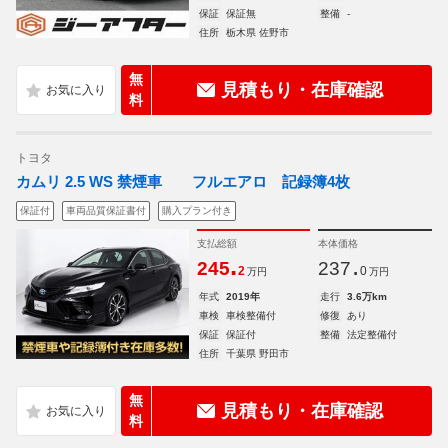
保証
保証無
整備
-
住所
栃木県 佐野市
無
見積もり・在庫確認
料
トヨタ
カムリ 2.5 WS 禁煙車 フルエアロ 記録簿4枚
保証付
車両品質保証書付
購入プラン付き
支払総額
本体価格
.
.
245
237
2
0
万円
万円
年式
2019年
走行
3.6万km
車検
車検整備付
修復
あり
保証
保証付
整備
法定整備付
住所
千葉県 野田市
無
見積もり・在庫確認
料