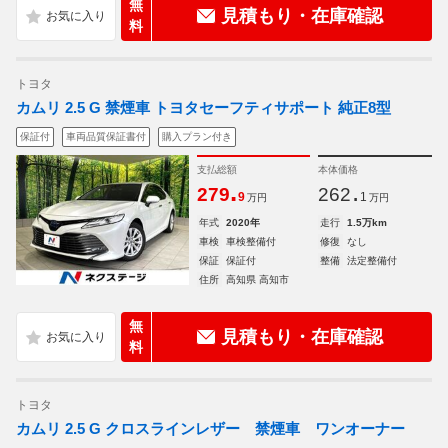
無
見積もり・在庫確認
料
トヨタ
カムリ 2.5 G 禁煙車 トヨタセーフティサポート 純正8型
保証付
車両品質保証書付
購入プラン付き
支払総額
本体価格
.
.
279
262
9
1
万円
万円
年式
2020年
走行
1.5万km
車検
車検整備付
修復
なし
保証
保証付
整備
法定整備付
住所
高知県 高知市
無
見積もり・在庫確認
料
トヨタ
カムリ 2.5 G クロスラインレザー 禁煙車 ワンオーナー