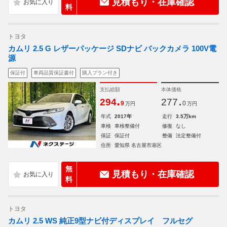
見積もり・在庫確認
料
トヨタ
カムリ 2.5 G レザーパッケージ SDナビ バックカメラ 100V電
源
保証付
車両品質保証書付
購入プラン付き
支払総額
本体価格
.
.
294
277
9
0
万円
万円
年式
2017年
走行
3.5万km
車検
車検整備付
修復
なし
保証
保証付
整備
法定整備付
住所
愛知県 名古屋市港区
無
見積もり・在庫確認
料
トヨタ
カムリ 2.5 WS 純正9型ナビ付ディスプレイ フルセグ