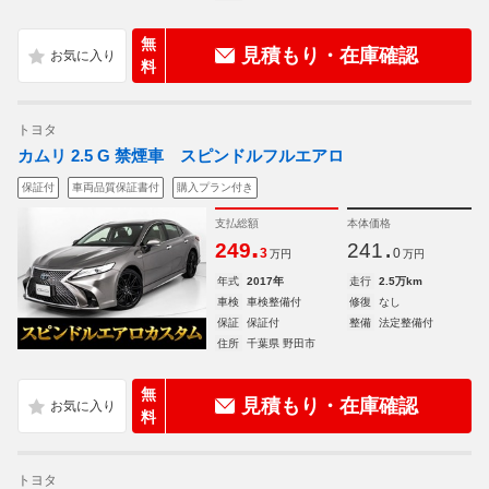
無
見積もり・在庫確認
料
トヨタ
カムリ 2.5 G 禁煙車 スピンドルフルエアロ
保証付
車両品質保証書付
購入プラン付き
支払総額
本体価格
.
.
249
241
3
0
万円
万円
年式
2017年
走行
2.5万km
車検
車検整備付
修復
なし
保証
保証付
整備
法定整備付
住所
千葉県 野田市
無
見積もり・在庫確認
料
トヨタ