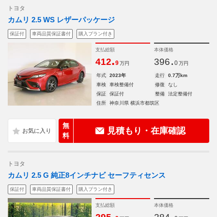
トヨタ
カムリ 2.5 WS レザーパッケージ
保証付
車両品質保証書付
購入プラン付き
支払総額
本体価格
.
.
412
396
9
0
万円
万円
年式
2023年
走行
0.7万km
車検
車検整備付
修復
なし
保証
保証付
整備
法定整備付
住所
神奈川県 横浜市都筑区
無
見積もり・在庫確認
料
トヨタ
カムリ 2.5 G 純正8インチナビ セーフティセンス
保証付
車両品質保証書付
購入プラン付き
支払総額
本体価格
.
.