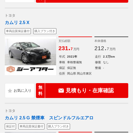
トヨタ
カムリ 2.5 X
車両品質保証書付
購入プラン付き
支払総額
本体価格
.
.
231
212
7
7
万円
万円
年式
2021年
走行
2.3万km
車検
車検整備無
修復
なし
保証
保証無
整備
-
住所
岡山県 岡山市東区
無
見積もり・在庫確認
料
トヨタ
カムリ 2.5 G 禁煙車 スピンドルフルエアロ
保証付
車両品質保証書付
購入プラン付き