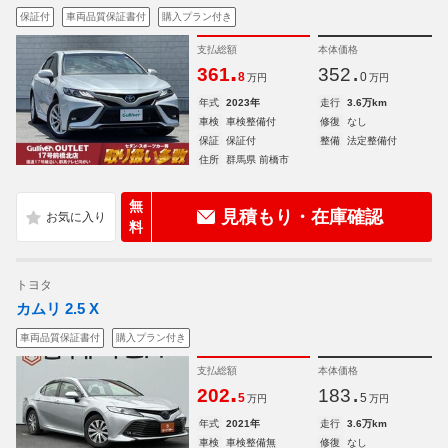
保証付
車両品質保証書付
購入プラン付き
支払総額
本体価格
.
.
361
352
8
0
万円
万円
年式
2023年
走行
3.6万km
車検
車検整備付
修復
なし
保証
保証付
整備
法定整備付
住所
群馬県 前橋市
無
見積もり・在庫確認
料
トヨタ
カムリ 2.5 X
車両品質保証書付
購入プラン付き
支払総額
本体価格
.
.
202
183
5
5
万円
万円
年式
2021年
走行
3.6万km
車検
車検整備無
修復
なし