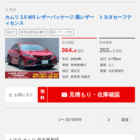
トヨタ
カムリ 2.5 WS レザーパッケージ 黒レザー トヨタセーフテ
ィセンス
保証付
車両品質保証書付
購入プラン付き
支払総額
本体価格
.
.
364
355
8
1
万円
万円
年式
2022年
走行
3.7万km
車検
車検整備付
修復
なし
保証
保証付
整備
法定整備付
住所
群馬県 前橋市
無
見積もり・在庫確認
料
1
〜
30
/
656
件
トヨタ カムリ 中古車相場