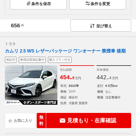
条件を保存
条件を変更
656
件
並び替え
トヨタ
カムリ 2.5 WS レザーパッケージ ワンオーナー 禁煙車 後期
保証付
車両品質保証書付
購入プラン付き
支払総額
本体価格
.
.
454
442
9
4
万円
万円
年式
2022年
走行
0.5万km
車検
'27/7
修復
なし
保証
保証付
整備
法定整備付
住所
大阪府 箕面市
無
見積もり・在庫確認
料