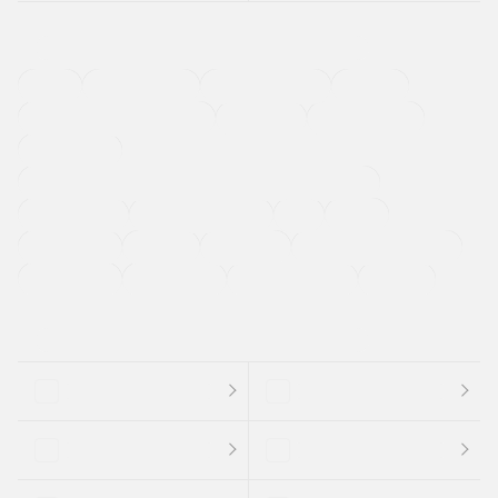
４ＷＤ
定期点検記録簿
ワンオーナーカー
福祉車両
メーカー系販売店取り扱い車
修復歴無し
アルミホイール
寒冷地仕様車
過給機設定モデル（ターボ・スーパーチャージャーなど)
ETC
CDプレーヤー
カーナビゲーション
禁煙車
法定整備付き
保証付き
エアバッグ
ディスチャージドランプ
支払総顔あり
クーポンあり
車両品質評価書付
新着車両