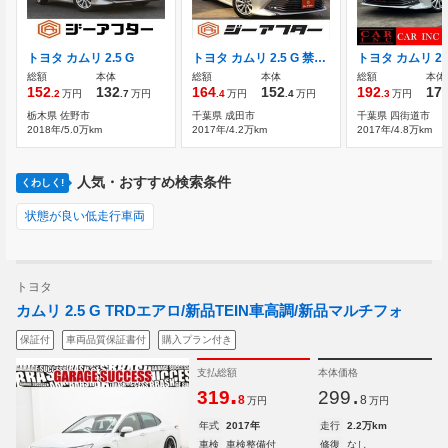
トヨタ カムリ 2.5 G
トヨタ カムリ 2.5 G 禁煙車 純正8型ナビ フルセグTV
総額
本体
総額
本体
総額
本体
152
132
164
152
192
17
.2
万円
.7
万円
.4
万円
.4
万円
.3
万円
栃木県 佐野市
千葉県 成田市
千葉県 四街道市
2018年/5.0万km
2017年/4.2万km
2017年/4.8万km
人気・おすすめ検索条件
くわしく!
状態が良い低走行車両
トヨタ
カムリ 2.5 G TRDエアロ/新品TEIN車高調/新品マルチフォ
保証付
車両品質保証書付
購入プラン付き
支払総額
本体価格
.
.
319
299
8
8
万円
万円
年式
2017年
走行
2.2万km
車検
車検整備付
修復
なし