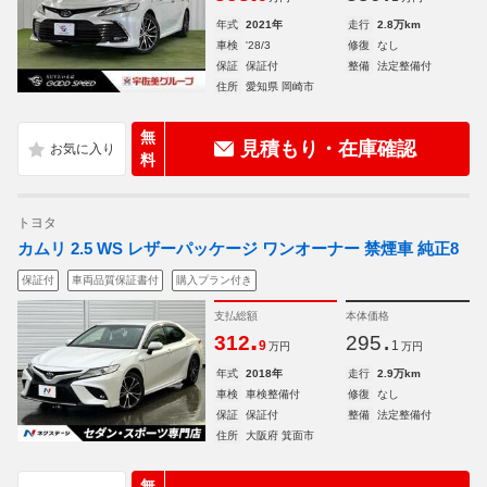
年式
2021年
走行
2.8万km
車検
'28/3
修復
なし
保証
保証付
整備
法定整備付
住所
愛知県 岡崎市
無
見積もり・在庫確認
料
トヨタ
カムリ 2.5 WS レザーパッケージ ワンオーナー 禁煙車 純正8
保証付
車両品質保証書付
購入プラン付き
支払総額
本体価格
.
.
312
295
9
1
万円
万円
年式
2018年
走行
2.9万km
車検
車検整備付
修復
なし
保証
保証付
整備
法定整備付
住所
大阪府 箕面市
無