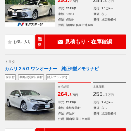
295
284
9
0
万円
万円
年式
2019年
走行
1.1万km
車検
'26/11
修復
なし
保証
保証付
整備
法定整備付
住所
福岡県 福岡市博多区
無
見積もり・在庫確認
料
トヨタ
カムリ 2.5 G ワンオーナー 純正9型メモリナビ
保証付
車両品質保証書付
購入プラン付き
支払総額
本体価格
.
.
264
255
8
1
万円
万円
年式
2019年
走行
1.4万km
車検
車検整備付
修復
なし
保証
保証付
整備
法定整備付
住所
岡山県 岡山市南区