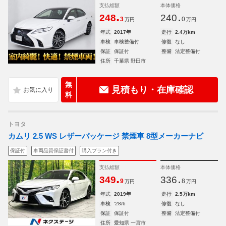
支払総額
本体価格
.
.
248
240
3
0
万円
万円
年式
2017年
走行
2.4万km
車検
車検整備付
修復
なし
保証
保証付
整備
法定整備付
住所
千葉県 野田市
無
見積もり・在庫確認
料
トヨタ
カムリ 2.5 WS レザーパッケージ 禁煙車 8型メーカーナビ
保証付
車両品質保証書付
購入プラン付き
支払総額
本体価格
.
.
349
336
9
8
万円
万円
年式
2019年
走行
2.5万km
車検
'28/6
修復
なし
保証
保証付
整備
法定整備付
住所
愛知県 一宮市