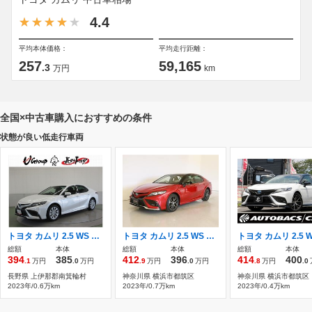
4.4
平均本体価格：
平均走行距離：
257
59,165
.3
万円
km
全国×中古車購入におすすめの条件
状態が良い低走行車両
トヨタ カムリ 2.5 WS トヨタ認定中古車 ワンオーナー
トヨタ カムリ 2.5 WS レザーパッケージ
総額
本体
総額
本体
総額
本体
394
385
412
396
414
400
.1
万円
.0
万円
.9
万円
.0
万円
.8
万円
.0
長野県 上伊那郡南箕輪村
神奈川県 横浜市都筑区
神奈川県 横浜市都筑区
2023年/0.6万km
2023年/0.7万km
2023年/0.4万km