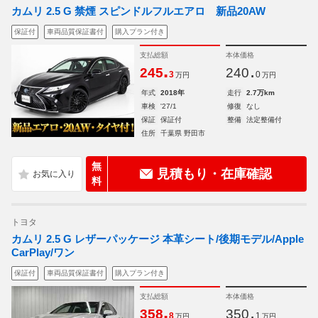
カムリ 2.5 G 禁煙 スピンドルフルエアロ 新品20AW
保証付
車両品質保証書付
購入プラン付き
支払総額
本体価格
.
.
245
240
3
0
万円
万円
年式
2018年
走行
2.7万km
車検
'27/1
修復
なし
保証
保証付
整備
法定整備付
住所
千葉県 野田市
無
見積もり・在庫確認
料
トヨタ
カムリ 2.5 G レザーパッケージ 本革シート/後期モデル/Apple
CarPlay/ワン
保証付
車両品質保証書付
購入プラン付き
支払総額
本体価格
.
.
358
350
8
1
万円
万円