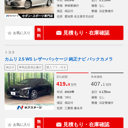
年式
2019年
走行
3.1万km
車検
車検整備付
修復
なし
保証
保証付
整備
法定整備付
住所
愛知県 名古屋市天白区
無
見積もり・在庫確認
料
トヨタ
カムリ 2.5 WS レザーパッケージ 純正ナビ バックカメラ
保証付
車両品質保証書付
購入プラン付き
支払総額
本体価格
.
.
419
407
9
1
万円
万円
年式
2023年
走行
3.1万km
車検
'28/1
修復
なし
保証
保証付
整備
法定整備付
住所
三重県 桑名市
無
見積もり・在庫確認
料