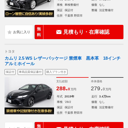
車検
車検整備付
修復
なし
保証
保証付
整備
法定整備付
住所
千葉県 野田市
無
見積もり・在庫確認
料
トヨタ
カムリ 2.5 WS レザーパッケージ 禁煙車 黒本革 18インチ
アルミホイール
保証付
車両品質保証書付
購入プラン付き
支払総額
本体価格
.
.
288
279
0
0
万円
万円
年式
2019年
走行
3.4万km
車検
'28/2
修復
なし
保証
保証付
整備
法定整備付
住所
千葉県 野田市
無