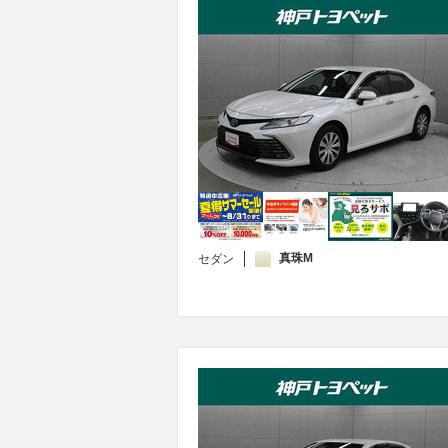
真珠M
セダン