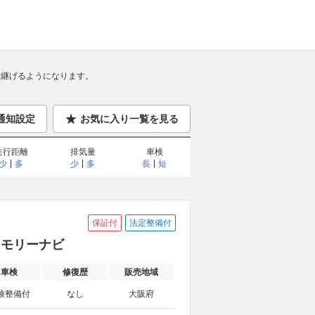
継げるようになります。
通知設定
お気に入り一覧を見る
走行距離
排気量
車検
少
多
少
多
長
短
保証付
法定整備付
メモリーナビ
車検
修復歴
販売地域
検整備付
なし
大阪府