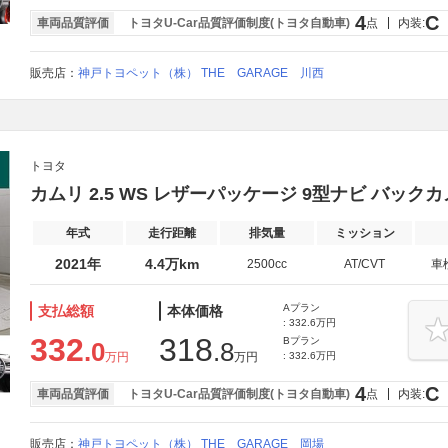
4
C
車両品質評価
トヨタU-Car品質評価制度(トヨタ自動車)
点
内装:
販売店：
神戸トヨペット（株） THE GARAGE 川西
トヨタ
カムリ 2.5 WS レザーパッケージ 9型ナビ バックカメラ
年式
走行距離
排気量
ミッション
2021年
4.4万km
2500cc
AT/CVT
車
Aプラン
支払総額
本体価格
: 332.6万円
332
318
Bプラン
.0
.8
万円
万円
: 332.6万円
4
C
車両品質評価
トヨタU-Car品質評価制度(トヨタ自動車)
点
内装:
販売店：
神戸トヨペット（株） THE GARAGE 岡場