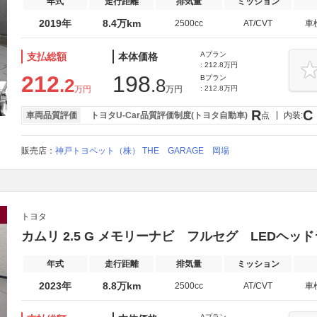
年式
走行距離
排気量
ミッション
2019年
8.4万km
2500cc
AT/CVT
車
Aプラン
支払総額
本体価格
: 212.8万円
212
198
Bプラン
.2
.8
万円
万円
: 212.8万円
R
C
車両品質評価
トヨタU-Car品質評価制度(トヨタ自動車)
点
内装:
販売店：
神戸トヨペット（株） THE GARAGE 岡場
トヨタ
カムリ 2.5 G メモリーナビ フルセグ LEDヘッ
年式
走行距離
排気量
ミッション
2023年
8.8万km
2500cc
AT/CVT
車
Aプラン