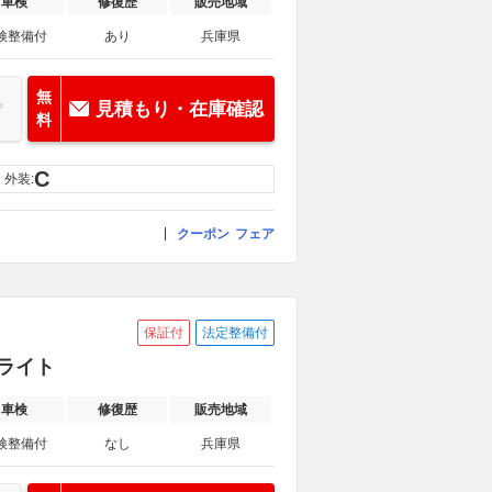
車検
修復歴
販売地域
検整備付
あり
兵庫県
無
見積もり・在庫確認
料
C
外装:
クーポン
フェア
保証付
法定整備付
ドライト
車検
修復歴
販売地域
検整備付
なし
兵庫県