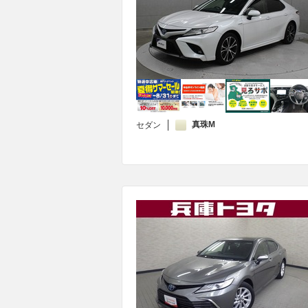
真珠M
セダン