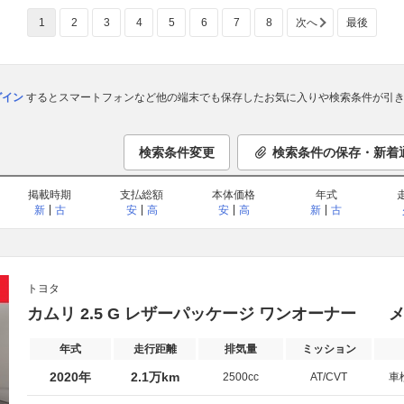
1
2
3
4
5
6
7
8
次へ
最後
ログイン
するとスマートフォンなど他の端末でも保存したお気に入りや検索条件が引き
検索条件変更
検索条件の保存・新着
掲載時期
支払総額
本体価格
年式
新
古
安
高
安
高
新
古
トヨタ
カムリ 2.5 G レザーパッケージ ワンオーナー 
年式
走行距離
排気量
ミッション
2020年
2.1万km
2500cc
AT/CVT
車