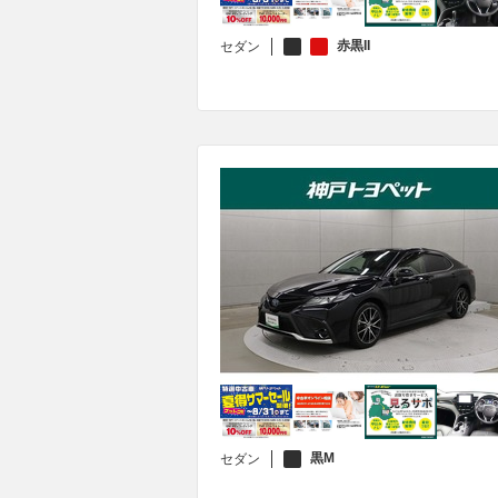
赤黒II
セダン
黒M
セダン