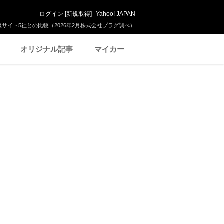
ログイン
[
新規取得
]
Yahoo! JAPAN
サイト5社との比較（2026年2月株式会社プラグ調べ）
オリジナル記事
マイカー