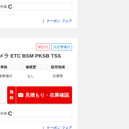
C
外装:
クーポン
フェア
保証付
法定整備付
 ETC BSM PKSB TSS
車検
修復歴
販売地域
検整備付
なし
兵庫県
無
見積もり・在庫確認
料
C
外装:
クーポン
フェア