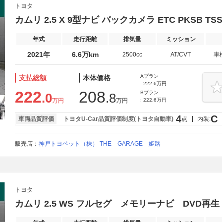
トヨタ
カムリ 2.5 X 9型ナビ バックカメラ ETC PKSB TSS
年式
走行距離
排気量
ミッション
2021年
6.6万km
2500cc
AT/CVT
車
Aプラン
支払総額
本体価格
: 222.6万円
222
208
Bプラン
.0
.8
万円
万円
: 222.6万円
4
C
車両品質評価
トヨタU-Car品質評価制度(トヨタ自動車)
点
内装:
販売店：
神戸トヨペット（株） THE GARAGE 姫路
トヨタ
カムリ 2.5 WS フルセグ メモリーナビ DVD再生