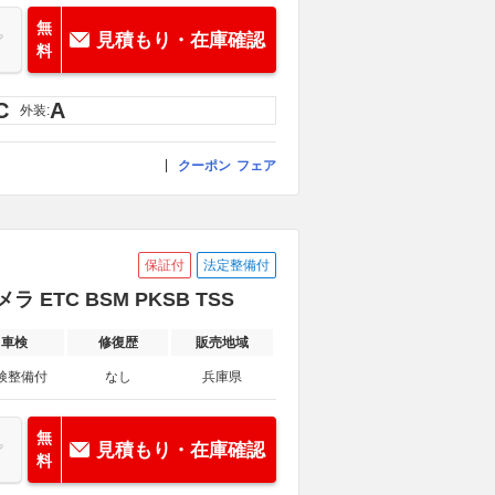
無
見積もり・在庫確認
料
C
A
外装:
クーポン
フェア
保証付
法定整備付
 ETC BSM PKSB TSS
車検
修復歴
販売地域
検整備付
なし
兵庫県
無
見積もり・在庫確認
料