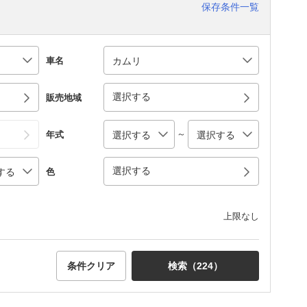
保存条件一覧
車名
選択する
販売地域
～
年式
選択する
色
上限なし
条件クリア
検索（
224
）