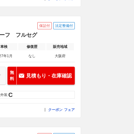
保証付
法定整備付
ンルーフ フルセグ
車検
修復歴
販売地域
27年1月
なし
大阪府
無
見積もり・在庫確認
料
C
外装:
クーポン
フェア