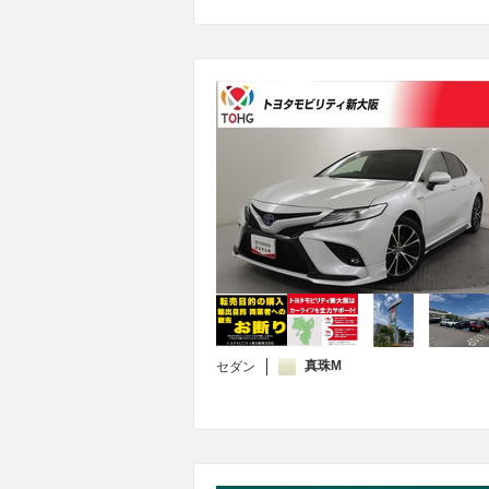
真珠M
セダン