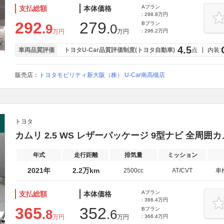
Aプラン
支払総額
本体価格
: 298.8万円
292
279
Bプラン
.9
.0
万円
万円
: 296.2万円
4.5
車両品質評価
トヨタU-Car品質評価制度(トヨタ自動車)
点
内装:
販売店：
トヨタモビリティ新大阪（株） U-Car南高槻店
トヨタ
カムリ 2.5 WS レザーパッケージ 9型ナビ 全周囲カメラ
年式
走行距離
排気量
ミッション
2021年
2.2万km
2500cc
AT/CVT
車
Aプラン
支払総額
本体価格
: 366.4万円
365
352
Bプラン
.8
.6
万円
万円
: 366.4万円