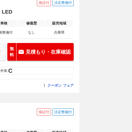
保証付
法定整備付
 LED
車検
修復歴
販売地域
検整備付
なし
兵庫県
無
見積もり・在庫確認
料
C
外装:
クーポン
フェア
保証付
法定整備付