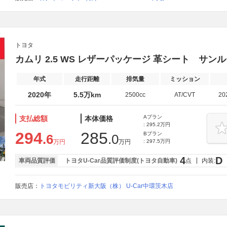
トヨタ
カムリ 2.5 WS レザーパッケージ 革シート サ
年式
走行距離
排気量
ミッション
2020年
5.5万km
2500cc
AT/CVT
20
Aプラン
支払総額
本体価格
: 295.2万円
294
285
Bプラン
.6
.0
万円
万円
: 297.5万円
4
D
車両品質評価
トヨタU-Car品質評価制度(トヨタ自動車)
点
内装:
販売店：
トヨタモビリティ新大阪（株） U-Car中環茨木店