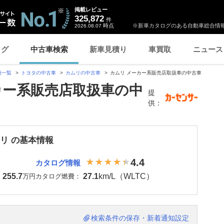
掲載レビュー
325,872
件
時点
※新車カタログのある自動車総合情報
2026.08.07
ログ
中古車検索
新車見積り
車買取
ニュース
種一覧
トヨタの中古車
カムリの中古車
カムリ メーカー系販売店取扱車の中古車
カー系販売店取扱車の中
提
供：
ムリ の基本情報
4.4
カタログ情報
255.7
27.1
km/L（WLTC）
：
万円
カタログ燃費：
検索条件の保存・新着通知設定