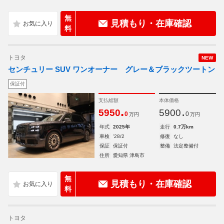
無
見積もり・在庫確認
料
トヨタ
NEW
センチュリー SUV ワンオーナー グレー＆ブラックツートン
保証付
支払総額
本体価格
.
.
5950
5900
0
0
万円
万円
年式
2025年
走行
0.7万km
車検
'28/2
修復
なし
保証
保証付
整備
法定整備付
住所
愛知県 津島市
無
見積もり・在庫確認
料
トヨタ