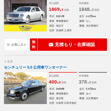
支払総額
本体価格
.
.
1869
1848
5
0
万円
万円
年式
2021年
走行
4.4万km
車検
車検整備付
修復
なし
保証
保証付
整備
法定整備付
住所
茨城県 土浦市
無
見積もり・在庫確認
料
トヨタ
センチュリー 5.0 公用車ワンオーナー
支払総額
本体価格
.
.
400
378
0
0
万円
万円
年式
2008年
走行
5.9万km
車検
車検整備付
修復
あり
保証
保証無
整備
法定整備付
住所
広島県 広島市南区