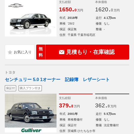
支払総額
本体価格
.
.
1650
1620
0
0
万円
万円
年式
2018年
走行
4.1万km
車検
'28/2
修復
なし
保証
保証無
整備
-
住所
千葉県 千葉市稲毛区
無
見積もり・在庫確認
料
トヨタ
センチュリー 5.0 1オーナー 記録簿 レザーシート
保証付
購入プラン付き
支払総額
本体価格
.
.
379
362
8
8
万円
万円
年式
2001年
走行
5.5万km
車検
車検整備付
修復
なし
保証
保証付
整備
法定整備付
住所
茨城県 ひたちなか市