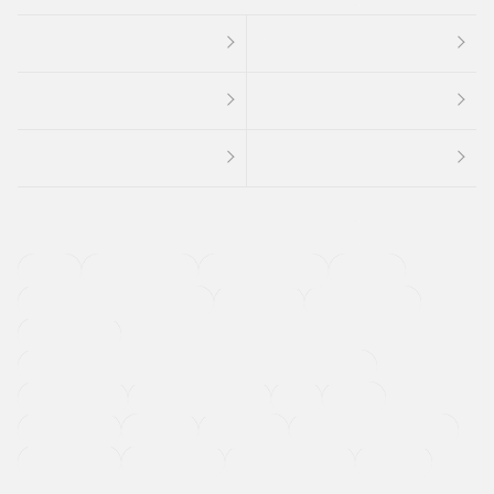
４ＷＤ
定期点検記録簿
ワンオーナーカー
福祉車両
メーカー系販売店取り扱い車
修復歴無し
アルミホイール
寒冷地仕様車
過給機設定モデル（ターボ・スーパーチャージャーなど)
ETC
CDプレーヤー
カーナビゲーション
禁煙車
法定整備付き
保証付き
エアバッグ
ディスチャージドランプ
支払総顔あり
クーポンあり
車両品質評価書付
新着車両