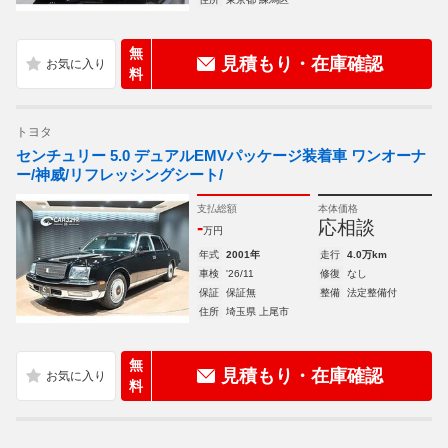
無
見積もり・在庫確認
料
トヨタ
センチュリー 5.0 デュアルEMVパッケージ装着車 ワンオーナ
ー/神威/リフレッシングシート/
支払総額
本体価格
-
応相談
万円
年式
2001年
走行
4.0万km
車検
'26/11
修復
なし
保証
保証無
整備
法定整備付
住所
埼玉県 上尾市
無
見積もり・在庫確認
料