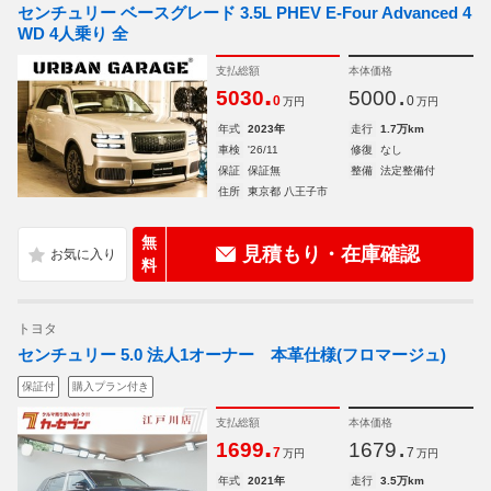
センチュリー ベースグレード 3.5L PHEV E-Four Advanced 4
WD 4人乗り 全
支払総額
本体価格
.
.
5030
5000
0
0
万円
万円
年式
2023年
走行
1.7万km
車検
'26/11
修復
なし
保証
保証無
整備
法定整備付
住所
東京都 八王子市
無
見積もり・在庫確認
料
トヨタ
センチュリー 5.0 法人1オーナー 本革仕様(フロマージュ)
保証付
購入プラン付き
支払総額
本体価格
.
.
1699
1679
7
7
万円
万円
年式
2021年
走行
3.5万km