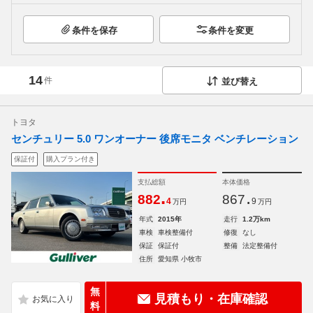
条件を保存
条件を変更
14
件
並び替え
トヨタ
センチュリー 5.0 ワンオーナー 後席モニタ ベンチレーション
保証付
購入プラン付き
支払総額
本体価格
.
.
882
867
4
9
万円
万円
年式
2015年
走行
1.2万km
車検
車検整備付
修復
なし
保証
保証付
整備
法定整備付
住所
愛知県 小牧市
無
見積もり・在庫確認
料