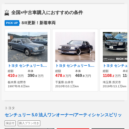
全国×中古車購入におすすめの条件
8/8更新！新着車両
PICK UP
トヨタ センチュリー 5.0 デュアルEMVパッケージ装着車
トヨタ センチュリー 5.0 ジャンクションプロデュース車両 AME20AW
総額
本体
総額
本体
総額
本体
410
390
478
469
1108
11
.0
万円
.0
万円
.3
万円
.0
万円
.2
万円
栃木県 佐野市
千葉県 白井市
埼玉県 所沢市
1997年/8.6万km
2010年/10.1万km
2019年/13.1万km
トヨタ
センチュリー 5.0 法人ワンオーナー/アーティシャンスピリッ
保証付
購入プラン付き