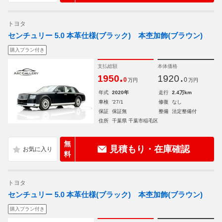
トヨタ
センチュリー 5.0 本革仕様(ブラック) 本杢加飾(ブラウン)
購入プラン付き
支払総額
本体価格
.
.
1950
1920
0
0
万円
万円
年式
2020年
走行
2.4万km
車検
'27/1
修復
なし
保証
保証無
整備
法定整備付
住所
千葉県 千葉市稲毛区
無
見積もり・在庫確認
料
トヨタ
センチュリー 5.0 本革仕様(ブラック) 本杢加飾(ブラウン)
購入プラン付き