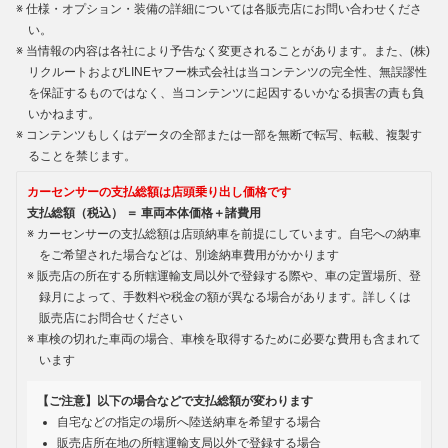
仕様・オプション・装備の詳細については各販売店にお問い合わせくださ
い。
当情報の内容は各社により予告なく変更されることがあります。また、(株)
リクルートおよびLINEヤフー株式会社は当コンテンツの完全性、無誤謬性
を保証するものではなく、当コンテンツに起因するいかなる損害の責も負
いかねます。
コンテンツもしくはデータの全部または一部を無断で転写、転載、複製す
ることを禁じます。
カーセンサーの支払総額は店頭乗り出し価格です
支払総額（税込） ＝ 車両本体価格＋諸費用
カーセンサーの支払総額は店頭納車を前提にしています。自宅への納車
をご希望された場合などは、別途納車費用がかかります
販売店の所在する所轄運輸支局以外で登録する際や、車の定置場所、登
録月によって、手数料や税金の額が異なる場合があります。詳しくは
販売店にお問合せください
車検の切れた車両の場合、車検を取得するために必要な費用も含まれて
います
【ご注意】以下の場合などで支払総額が変わります
自宅などの指定の場所へ陸送納車を希望する場合
販売店所在地の所轄運輸支局以外で登録する場合