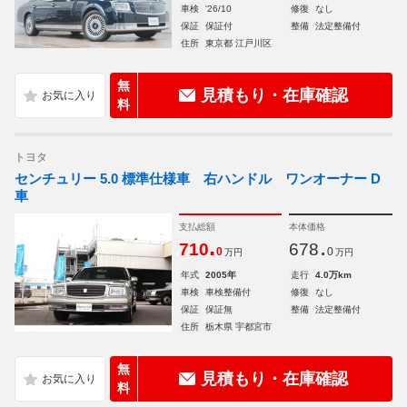
車検
'26/10
修復
なし
保証
保証付
整備
法定整備付
住所
東京都 江戸川区
無
見積もり・在庫確認
料
トヨタ
センチュリー 5.0 標準仕様車 右ハンドル ワンオーナー D
車
支払総額
本体価格
.
.
710
678
0
0
万円
万円
年式
2005年
走行
4.0万km
車検
車検整備付
修復
なし
保証
保証無
整備
法定整備付
住所
栃木県 宇都宮市
無
見積もり・在庫確認
料