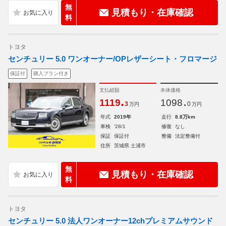
無
見積もり・在庫確認
料
トヨタ
センチュリー 5.0 ワンオーナー/OPレザーシート・フロマージ
保証付
購入プラン付き
支払総額
本体価格
.
.
1119
1098
3
0
万円
万円
年式
2019年
走行
8.8万km
車検
'28/1
修復
なし
保証
保証付
整備
法定整備付
住所
茨城県 土浦市
無
見積もり・在庫確認
料
トヨタ
センチュリー 5.0 法人ワンオーナー12chプレミアムサウンド