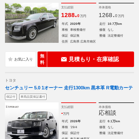
支払総額
本体価格
.
.
1288
1268
0
0
万円
万円
年式
2020年
走行
10.7万km
車検
車検整備付
修復
なし
保証
保証無
整備
法定整備付
住所
広島県 広島市南区
無
見積もり・在庫確認
料
トヨタ
センチュリー 5.0 1オーナー 走行1300km 黒本革 R電動カーテ
保証付
車両品質保証書付
支払総額
本体価格
-
応相談
万円
年式
2026年
走行
0.1万km
車検
'29/4
修復
なし
保証
保証付
整備
法定整備付
住所
東京都 練馬区